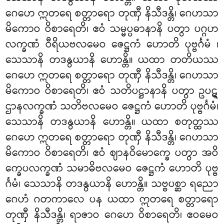
ဂေဟေ ဣတရေ စတ္တာရော တုဏှီ နိသီဒန္တိ၊ ဂေဟသာ
မိကောဝ ဝိစာရေတိ၊ ဧဝံ သမ္မပ္ပဓာနာနိ ပတွာ ပဂ္ဂဟ
လက္ခဏံ ဝီရိယဗလမေဝ ဇေဋ္ဌကံ ဟောတိ ပုဗ္ဗင်္ဂမံ
၊
သေသာနိ တဒနွယာနိ ဟောန္တိ။ ယထာ တတိယဿ
ဂေဟေ ဣတရေ စတ္တာရော တုဏှီ နိသီဒန္တိ၊ ဂေဟသာ
မိကောဝ ဝိစာရေတိ၊ ဧဝံ သတိပဋ္ဌာနာနိ ပတွာ ဥပဋ္
ဌာနလက္ခဏံ သတိဗလမေဝ ဇေဋ္ဌကံ ဟောတိ ပုဗ္ဗင်္ဂမံ၊
သေသာနိ တဒနွယာနိ ဟောန္တိ။ ယထာ စတုတ္ထဿ
ဂေဟေ ဣတရေ စတ္တာရော
တုဏှီ နိသီဒန္တိ၊ ဂေဟသာ
မိကောဝ ဝိစာရေတိ၊ ဧဝံ ဈာနဝိမောက္ခေ ပတွာ အဝိ
က္ခေပလက္ခဏံ သမာဓိဗလမေဝ ဇေဋ္ဌကံ ဟောတိ ပုဗ္ဗ
င်္ဂမံ၊ သေသာနိ တဒနွယာနိ ဟောန္တိ။ သဗ္ဗပစ္ဆာ ရညော
ဂေဟံ ဂတကာလေ ပန ယထာ ဣတရေ စတ္တာရော
တုဏှီ နိသီဒန္တိ၊ ရာဇာဝ ဂေဟေ ဝိစာရေတိ၊ ဧဝမေဝ