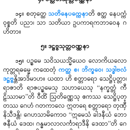
။ စတုတ္ထေ
သတိနေပက္ကေနာ
တိ ဧတ္ထ နေပက္ကံ
၁၄
ဝုစ္စတိ ပညာ၊ သာ သတိယာ ဥပကာရကဘာဝေန ဂ
ဟိတာ။
၅။ ဒဋ္ဌဗ္ဗသုတ္တဝဏ္ဏနာ
။ ပဉ္စမေ သဝိသယသ္မိံယေဝ လောကိယလော
၁၅
ကုတ္တရဓမ္မေ ကထေတုံ
ကတ္ထ စ၊ ဘိက္ခဝေ၊ သဒ္ဓါဗလံ
ဒဋ္ဌဗ္ဗ
န္တိအာဒိမာဟ။ ယထာ ဟိ စတ္တာရော သေဋ္ဌိပုတ္တာ၊
ရာဇာတိ ရာဇပဉ္စမေသု သဟာယေသု ‘‘နက္ခတ္တံ ကီ
ဠိဿာမာ’’တိ ဝီထိံ ဩတိဏ္ဏေသု ဧကဿ သေဋ္ဌိပုတ္
တဿ ဂေဟံ ဂတကာလေ ဣတရေ စတ္တာရော
တုဏှီ
နိသီဒန္တိ၊ ဂေဟသာမိကောဝ ‘‘ဣမေသံ ခါဒနီယံ ဘော
ဇနီယံ ဒေထ၊ ဂန္ဓမာလာလင်္ကာရာဒီနိ ဒေထာ’’တိ ဂေ