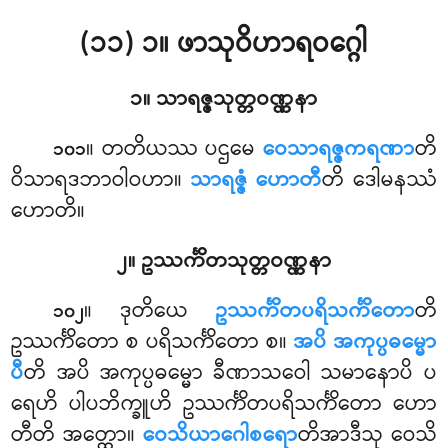
(၁၁) ၁။ ဖာသုဝိဟာရဝဂ္ဂေါ
၁။ သာရဇ္ဇသုတ္တဝဏ္ဏနာ
။ တတိယဿ
ပဌမေ
ဝေသာရဇ္ဇကရဏာ
တိ
၁၀၁
ဝိသာရဒဘာဝါဝဟာ။
သာရဇ္ဇံ ဟောတီ
တိ ဒေါမနဿံ
ဟောတိ။
၂။ ဥဿင်္ကိတသုတ္တဝဏ္ဏနာ
။ ဒုတိယေ
ဥဿင်္ကိတပရိသင်္ကိတော
တိ
၁၀၂
ဥဿင်္ကိတော စ ပရိသင်္ကိတော စ။
အပိ အကုပ္ပဓမ္မော
ပီ
တိ အပိ အကုပ္ပဓမ္မော ခီဏာသဝေါ သမာနောပိ ပ
ရေဟိ ပါပဘိက္ခူဟိ ဥဿင်္ကိတပရိသင်္ကိတော ဟော
တီတိ အတ္ထော။
ဝေသိယာဂေါစရော
တိအာဒီသု ဝေသိ