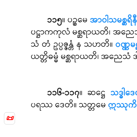
၁၁၅
။ ပဉ္စမေ
အာဝါသမစ္ဆရိန
ပဋ္ဌာကကုလံ မစ္ဆရာယတိ၊ အညေ
သံ တံ ဥပ္ပဇ္ဇန္တံ န သဟတိ။
ဝဏ္ဏမစ္
ယတ္တိဓမ္မံ မစ္ဆရာယတိ၊ အညေသံ ဒါ
၁၁၆-၁၁၇
။ ဆဋ္ဌေ
သဒ္ဓါဒေ
ပရဿ ဒေတိ။ သတ္တမေ
ဣဿုကိ
📜