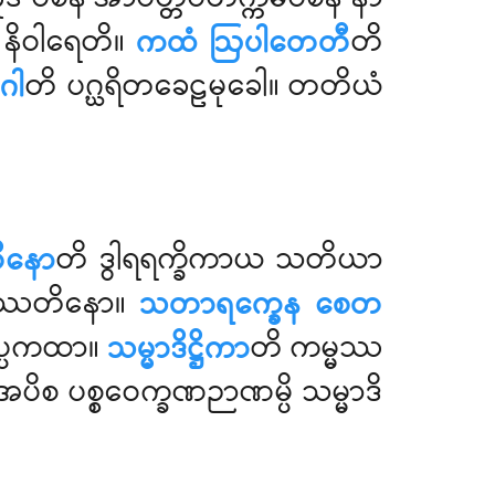
န နိဝါရေတိ။
ကထံ ဩပါတေတီ
တိ
ေါ
တိ ပဂ္ဃရိတခေဠမုခေါ။ တတိယံ
ိနော
တိ ဒွါရရက္ခိကာယ သတိယာ
ဂတဿတိနော။
သတာရက္ခေန စေတ
ပ္ပကထာ။
သမ္မာဒိဋ္ဌိကာ
တိ ကမ္မဿ
ိစ ပစ္စဝေက္ခဏဉာဏမ္ပိ သမ္မာဒိ