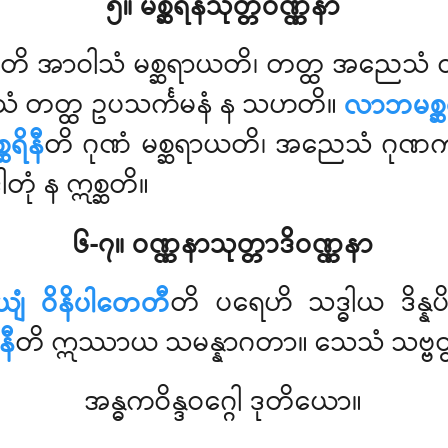
၅။ မစ္ဆရိနီသုတ္တဝဏ္ဏနာ
ီ
တိ အာဝါသံ မစ္ဆရာယတိ၊ တတ္ထ အညေသံ
သံ တတ္ထ ဥပသင်္ကမနံ န သဟတိ။
လာဘမစ္ဆရ
ဆရိနီ
တိ ဂုဏံ မစ္ဆရာယတိ၊ အညေသံ ဂု
တုံ န ဣစ္ဆတိ။
၆-၇။ ဝဏ္ဏနာသုတ္တာဒိဝဏ္ဏနာ
ယျံ ဝိနိပါတေတီ
တိ ပရေဟိ သဒ္ဓါယ ဒိန္န
နီ
တိ ဣဿာယ သမန္နာဂတာ။ သေသံ သဗ္ဗတ္ထ
အန္ဓကဝိန္ဒဝဂ္ဂေါ ဒုတိယော။