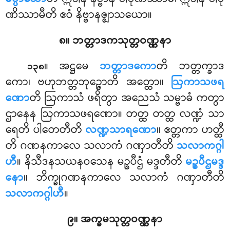
ဏိဿာမီတိ ဧဝံ နိဗ္ဗာနဇ္ဈာသယော။
၈။ ဘတ္တာဒကသုတ္တဝဏ္ဏနာ
။ အဋ္ဌမေ
ဘတ္တာဒကော
တိ ဘတ္တက္ခာဒ
၁၃၈
ကော၊ ဗဟုဘတ္တဘုဉ္ဇောတိ အတ္ထော။
ဩကာသဖရ
ဏော
တိ ဩကာသံ ဖရိတွာ အညေသံ သမ္ဗာဓံ ကတွာ
ဌာနေန ဩကာသဖရဏော။ တတ္ထ တတ္ထ လဏ္ဍံ သာ
ရေတိ ပါတေတီတိ
လဏ္ဍသာရဏော
။ ဧတ္တကာ ဟတ္ထီ
တိ ဂဏနကာလေ သလာကံ ဂဏှာတီတိ
သလာကဂ္ဂါ
ဟီ
။ နိသီဒနသယနဝသေန မဉ္စပီဌံ မဒ္ဒတီတိ
မဉ္စပီဌမဒ္ဒ
နော
။ ဘိက္ခုဂဏနကာလေ သလာကံ ဂဏှာတီတိ
သလာကဂ္ဂါဟီ
။
၉။ အက္ခမသုတ္တဝဏ္ဏနာ