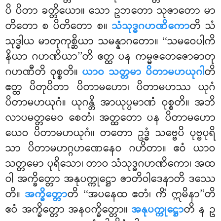
ပိ ပိတာ ခတ္တိယော။ သော ဥဘတော သုဇာတော မာ
တိတော စ ပိတိတော စ။
သံသုဒ္ဓဂဟဏိကော
တိ သံ
သုဒ္ဓါယ မာတုကုစ္ဆိယာ သမန္နာဂတော။ ‘‘သမဝေပါကိ
နိယာ ဂဟဏိယာ’’တိ ဧတ္ထ ပန
ကမ္မဇတေဇောဓာတု
ဂဟဏီတိ ဝုစ္စတိ။
ယာဝ သတ္တမာ ပိတာမဟယုဂါ
တိ
ဧတ္ထ ပိတုပိတာ ပိတာမဟော၊ ပိတာမဟဿ ယုဂံ
ပိတာမဟယုဂံ။ ယုဂန္တိ အာယုပ္ပမာဏံ ဝုစ္စတိ။ အဘိ
လာပမတ္တမေဝ စေတံ၊ အတ္ထတော ပန ပိတာမဟော
ယေဝ ပိတာမဟယုဂံ။ တတော ဥဒ္ဓံ သဗ္ဗေပိ ပုဗ္ဗပုရိ
သာ ပိတာမဟဂ္ဂဟဏေနေဝ ဂဟိတာ။ ဧဝံ ယာဝ
သတ္တမော ပုရိသော၊ တာဝ သံသုဒ္ဓဂဟဏိကော၊ အထ
ဝါ အက္ခိတ္တော အနုပက္ကုဋ္ဌော ဇာတိဝါဒေနာတိ ဒဿေ
တိ။
အက္ခိတ္တော
တိ ‘‘အပနေထ ဧတံ၊ ကိံ ဣမိနာ’’တိ
ဧဝံ အက္ခိတ္တော အနဝက္ခိတ္တော။
အနုပက္ကုဋ္ဌော
တိ န ဥ