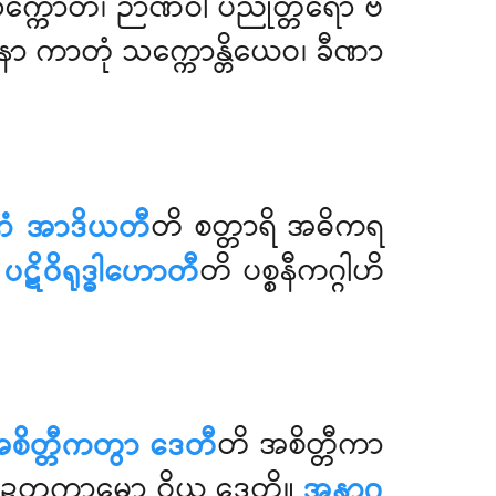
္ကောတိ၊ ဉာဏဝါ ပညုတ္တရော ဗ
ကာတုံ သက္ကောန္တိယေဝ၊ ခီဏာ
ံ အာဒိယတီ
တိ စတ္တာရိ အဓိကရ
။
ပဋိဝိရုဒ္ဓါ
ဟောတီ
တိ ပစ္စနီကဂ္ဂါဟိ
စိတ္တီကတွာ ဒေတီ
တိ အစိတ္တီကာ
ဆဍ္ဍေတုကာမော ဝိယ ဒေတိ။
အနာဂ