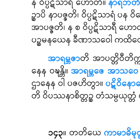
န ဝိပ္ပဋိသာရီ ဟောတိ။
နာရဘတိ 
ဉ္စာပိ နာပဇ္ဇတိ၊ ဝိပ္ပဋိသာရံ ပန
အာပဇ္ဇတိ၊ န စ ဝိပ္ပဋိသာရီ ဟေ
ပဉ္စမနယေန ခီဏာသဝေါ ကထိတ
အာရမ္ဘဇာ
တိ အာပတ္တိဝီတိက
နေန ဝဍ္ဎန္တိ။
အာရမ္ဘဇေ အာသဝ
ဌာနေန ဝါ ပဇဟိတွာ။
ပဋိဝိနော
တိ ဝိပဿနာစိတ္တဉ္စ တံသမ္ပယုတ္
၁၄၃
။ တတိယေ
ကာမာဓိမုတ