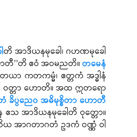
ါ
တိ အာဒိယနမုခေါ၊ ဂဟဏမုခေါ
ဇာနာတီ’’တိ ဧဝံ အဝမညတိ။
တမေနံ
ဟံ တယာ ကတကမ္မံ၊ ဧတ္တကံ အဒ္ဓါနံ
ဒီနိ ဝတ္တာ ဟောတိ။ အထ ဣတရော
တံ ခိပ္ပညေဝ အဓိမုစ္စိတာ ဟောတီ
န ဧသ အာဒိယနမုခေါတိ ဝုတ္တော။
 ဝိယ အာဂတာဂတံ ဥဒကံ ဝဏ္ဏံ ဝါ