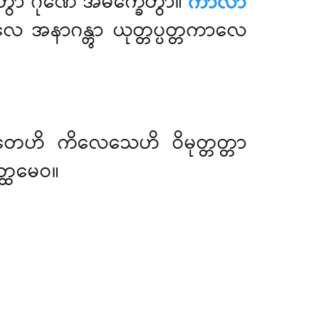
ွာ ဂုဏေ အမက္ခေတွာ။
ကာလာ
ကာလေ
အနာဂန္တွာ ယုတ္တပ္ပတ္တကာလေ
ဘိတေဟိ ကိလေသေဟိ ဝိမုတ္တတ္တာ
တ္ထမေဝ။