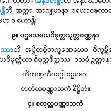
စာဂေါ ဟုတွာ။
အနုပဟစ္စာ
တိ အနုပဃာတေတ
တီ
တိ အတ္ထာ အာဂစ္ဆမာနာ ဝယောဝုဍ္ဎ
ဗဟူ စ ဟောန္တိ။
၉။ ပဌမသမယဝိမုတ္တသုတ္တဝဏ္ဏနာ
္တဿာ
တိ အပ္ပိတပ္ပိတက္ခဏေယေဝ ဝိက္ခမ္
ိမုတ္တိယာ ဝိမုတ္တစိတ္တဿ။ ဒသမံ ဥတ္တာန
တိကဏ္ဍကီဝဂ္ဂေါ ပဉ္စမော။
တတိယပဏ္ဏာသကံ နိဋ္ဌိတံ။
၄။ စတုတ္ထပဏ္ဏာသကံ