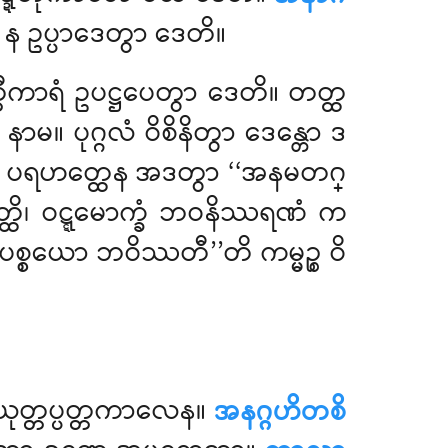
န ဥပ္ပာဒေတွာ ဒေတိ။
တီကာရံ ဥပဋ္ဌပေတွာ ဒေတိ။ တတ္ထ
ာမ။ ပုဂ္ဂလံ ဝိစိနိတွာ ဒေန္တော ဒ
 ပရဟတ္ထေန အဒတွာ ‘‘အနမတဂ္
ထိ၊ ဝဋ္ဋမောက္ခံ ဘဝနိဿရဏံ က
စယော ဘဝိဿတီ’’တိ ကမ္မဉ္စ ဝိ
ယုတ္တပ္ပတ္တကာလေန။
အနဂ္ဂဟိတစိ