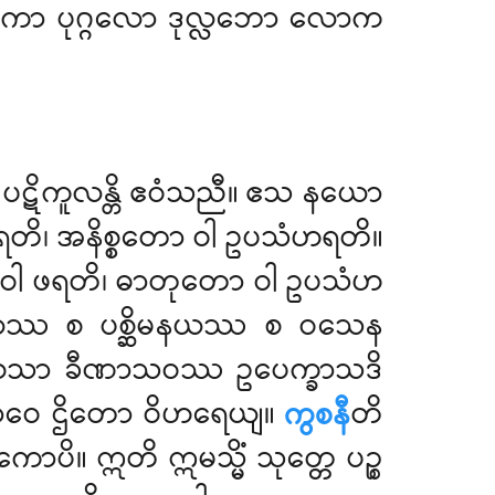
ူရကော ပုဂ္ဂလော ဒုလ္လဘော လောက
 ပဋိကူလန္တိ ဧဝံသညီ။ ဧသ နယော
 ဖရတိ၊ အနိစ္စတော ဝါ ဥပသံဟရတိ။
တာယ ဝါ ဖရတိ၊ ဓာတုတော ဝါ ဥပသံဟ
ိမနယဿ စ ပစ္ဆိမနယဿ စ ဝသေန
္ခာ စေသာ ခီဏာသဝဿ ဥပေက္ခာသဒိ
ဘာဝေ ဌိတော ဝိဟရေယျ။
ကွစနီ
တိ
ကောပိ။ ဣတိ ဣမသ္မိံ သုတ္တေ ပဉ္စ