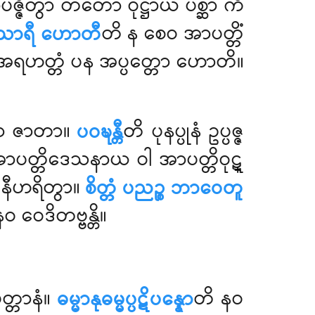
ပဇ္ဇိတွာ တတော ဝုဋ္ဌာယ ပစ္ဆာ ကိ
ဋိသာရီ ဟောတီ
တိ န စေဝ အာပတ္တိံ
အရဟတ္တံ ပန အပ္ပတ္တော ဟောတိ။
ော ဇာတာ။
ပဝဍ္ဎန္တီ
တိ ပုနပ္ပုနံ ဥပ္ပဇ္ဇ
ာပတ္တိဒေသနာယ ဝါ အာပတ္တိဝုဋ္
 နီဟရိတွာ။
စိတ္တံ ပညဉ္စ ဘာဝေတူ
ဝေဒိတဗ္ဗန္တိ။
တ္တာနံ။
ဓမ္မာနုဓမ္မပ္ပဋိပန္နော
တိ နဝ