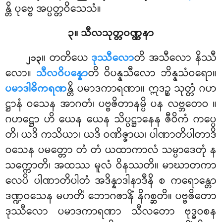
န္တိ ပုဗ္ဗေ အပ္ပတ္တဝိသေသံ။
၃။ သီလသုတ္တဝဏ္ဏနာ
။ တတိယေ
ဒုဿီလော
တိ အသီလော နိဿီ
၂၁၃
လော။
သီလဝိပန္နော
တိ ဝိပန္နသီလော ဘိန္နသံဝရော။
ပမာဒါဓိကရဏ
န္တိ ပမာဒကာရဏာ။ ဣဒဉ္စ သုတ္တံ ဂဟ
ဋ္ဌာနံ ဝသေန အာဂတံ၊ ပဗ္ဗဇိတာနမ္ပိ ပန လဗ္ဘတေဝ
။
ဂဟဋ္ဌော ဟိ ယေန ယေန သိပ္ပဋ္ဌာနေန ဇီဝိကံ ကပ္ပေ
တိ၊ ယဒိ ကသိယာ၊ ယဒိ ဝဏိဇ္ဇာယ၊ ပါဏာတိပါတာဒိ
ဝသေန ပမတ္တော တံ တံ ယထာကာလံ သမ္ပာဒေတုံ န
သက္ကောတိ၊ အထဿ မူလံ ဝိနဿတိ။ မာဃာတကာ
လေပိ ပါဏာတိပါတံ အဒိန္နာဒါနာဒီနိ စ ကရောန္တော
ဒဏ္ဍဝသေန မဟတိံ ဘောဂဇာနိံ နိဂစ္ဆတိ။ ပဗ္ဗဇိတော
ဒုဿီလော ပမာဒကာရဏာ သီလတော ဗုဒ္ဓဝစန