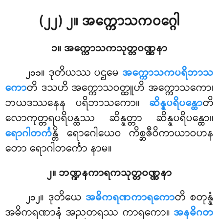
(၂၂) ၂။ အက္ကောသကဝဂ္ဂေါ
၁။ အက္ကောသကသုတ္တဝဏ္ဏနာ
။ ဒုတိယဿ
ပဌမေ
အက္ကောသကပရိဘာသ
၂၁၁
ကော
တိ ဒသဟိ အက္ကောသဝတ္ထူဟိ အက္ကောသကော၊
ဘယဒဿနေန ပရိဘာသကော။
ဆိန္နပရိပန္ထော
တိ
လောကုတ္တရပရိပန္ထဿ ဆိန္နတ္တာ ဆိန္နပရိပန္ထော။
ရောဂါတင်္က
န္တိ ရောဂေါယေဝ ကိစ္ဆဇီဝိကာယာဝဟန
တော ရောဂါတင်္ကော နာမ။
၂။ ဘဏ္ဍနကာရကသုတ္တဝဏ္ဏနာ
။ ဒုတိယေ
အဓိကရဏကာရကော
တိ စတုန္နံ
၂၁၂
အဓိကရဏာနံ အညတရဿ ကာရကော။
အနဓိဂတ