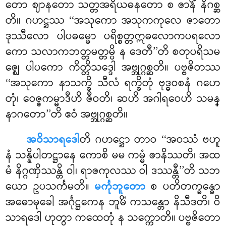
တော ဈာနတော သတ္တအရိယဓနတော စ ဇာနိံ နိဂစ္ဆ
တိ။ ဂဟဋ္ဌဿ ‘‘အသုကော အသုကကုလေ ဇာတော
ဒုဿီလော ပါပဓမ္မော ပရိစ္စတ္တဣဓလောကပရလော
ကော သလာကဘတ္တမတ္တမ္ပိ န ဒေတီ’’တိ စတုပရိသမ
ဇ္ဈေ ပါပကော ကိတ္တိသဒ္ဒေါ အဗ္ဘုဂ္ဂစ္ဆတိ။ ပဗ္ဗဇိတဿ
‘‘အသုကော နာသက္ခိ သီလံ ရက္ခိတုံ ဗုဒ္ဓဝစနံ
ဂဟေ
တုံ၊ ဝေဇ္ဇကမ္မာဒီဟိ ဇီဝတိ၊ ဆဟိ အဂါရဝေဟိ သမန္
နာဂတော’’တိ ဧဝံ အဗ္ဘုဂ္ဂစ္ဆတိ။
အဝိသာရဒေါ
တိ ဂဟဋ္ဌော တာဝ ‘‘အဝဿံ ဗဟူ
နံ သန္နိပါတဋ္ဌာနေ ကောစိ မမ ကမ္မံ ဇာနိဿတိ၊ အထ
မံ နိဂ္ဂဏှိဿန္တိ ဝါ၊ ရာဇကုလဿ ဝါ ဒဿန္တီ’’တိ သဘ
ယော ဥပသင်္ကမတိ။
မင်္ကုဘူတော
စ ပတိတက္ခန္ဓော
အဓောမုခေါ
အင်္ဂုဋ္ဌကေန ဘူမိံ ကသန္တော နိသီဒတိ၊ ဝိ
သာရဒေါ ဟုတွာ ကထေတုံ န သက္ကောတိ။ ပဗ္ဗဇိတော