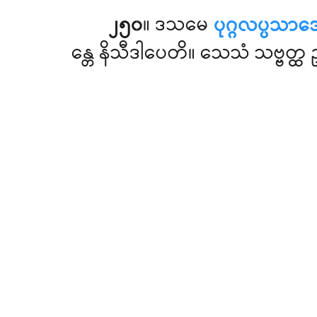
၂၅၀
။ ဒသမေ
ပုဂ္ဂလပ္ပသာဒ
န္တေ နိသီဒါပေတိ။ သေသံ သဗ္ဗတ္ထ