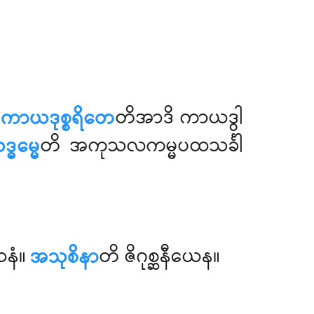
၊
ကာယဒုစ္စရိတေ
တိအာဒိ ကာယဒွါ
္ဓမ္မေ
တိ အကုသလကမ္မပထသင်္ခါ
ာနံ။
အသုစိနာ
တိ ဇိဂုစ္ဆနီယေန။