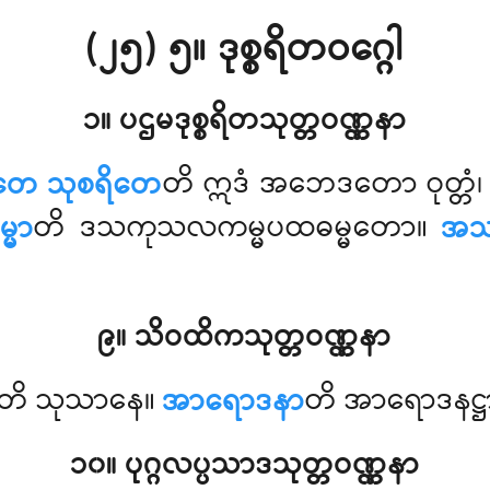
(၂၅) ၅။ ဒုစ္စရိတဝဂ္ဂေါ
၁။ ပဌမဒုစ္စရိတသုတ္တဝဏ္ဏနာ
စရိတေ သုစရိတေ
တိ ဣဒံ အဘေဒတော ဝုတ္တံ
မ္မာ
တိ ဒသကုသလကမ္မပထဓမ္မတော။
အသဒ
၉။ သိဝထိကသုတ္တဝဏ္ဏနာ
တိ သုသာနေ။
အာရောဒနာ
တိ အာရောဒနဋ္ဌ
၁၀။ ပုဂ္ဂလပ္ပသာဒသုတ္တဝဏ္ဏနာ