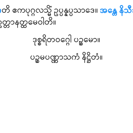
ေ
တိ ဧကပုဂ္ဂလသ္မိံ ဥပ္ပန္နပ္ပသာဒေ။
အန္တေ နိသ
 ဥတ္တာနတ္ထမေဝါတိ။
ဒုစ္စရိတဝဂ္ဂေါ ပဉ္စမော။
ပဉ္စမပဏ္ဏာသကံ နိဋ္ဌိတံ။