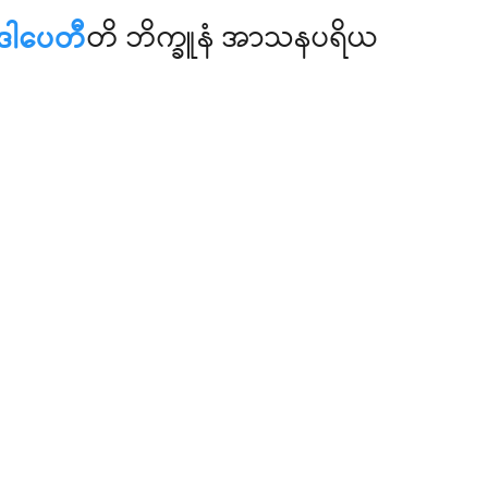
ီဒါပေတီ
တိ ဘိက္ခူနံ အာသနပရိယ