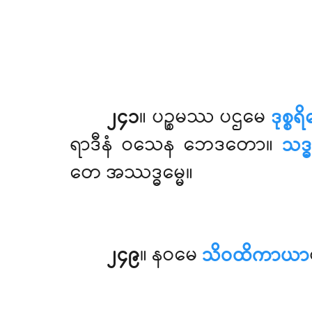
၂၄၁
။ ပဉ္စမဿ
ပဌမေ
ဒုစ္
ရာဒီနံ ဝသေန ဘေဒတော။
သဒ္ဓ
တေ အဿဒ္ဓမ္မေ။
၂၄၉
။ နဝမေ
သိဝထိကာယာ