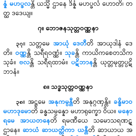
န္နံ မဟပ္ဖလ
န္တိ ယသ္မိံ ဌာနေ ဒိန္နံ မဟပ္ဖလံ ဟောတိ၊ တ
တ္ထ ဒဒေယျ။
၇။ ဘောဇနသုတ္တဝဏ္ဏနာ
။ သတ္တမေ
အာယုံ ဒေတီ
တိ အာယုဒါနံ ဒေ
၃၇
တိ။
ဝဏ္ဏ
န္တိ သရီရဝဏ္ဏံ။
သုခ
န္တိ ကာယိကစေတသိက
သုခံ။
ဗလ
န္တိ သရီရထာမံ။
ပဋိဘာန
န္တိ ယုတ္တမုတ္တပ္ပဋိ
ဘာနံ။
၈။ သဒ္ဓသုတ္တဝဏ္ဏနာ
။ အဋ္ဌမေ
အနုကမ္ပန္တီ
တိ အနုဂ္ဂဏှန္တိ။
ခန္ဓိမာဝ
၃၈
မဟာဒုမော
တိ ခန္ဓသမ္ပန္နော မဟာရုက္ခော ဝိယ။
မနော
ရမေ အာယတနေ
တိ ရမဏီယေ သမောသရဏဋ္
ဌာနေ။
ဆာယံ ဆာယတ္ထိကာ ယန္တီ
တိ ဆာယာယ အ