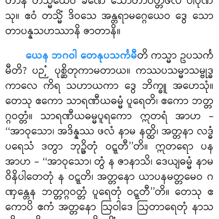
တာနိ တသ္မိံယေဝ ခဏေ သောတာပတ္တိဖလံ ပါပုဏိံ
သု။ ဧဝံ တသ္မိံ ဒိဝသေ အန္တရာမဂ္ဂေယေဝ ဒွေ သော
တာပန္နသဟဿာနိ ဇာတာနိ။
ယေန ဘဂဝါ တေနုပသင်္ကမီ
တိ ကသ္မာ ဥပသင်္က
မီတိ? ပဉှံ ပုစ္ဆိတုကာမတာယ။ ကဿပသမ္မာသမ္ဗုဒ္ဓ
ကာလေ ကိရ သဟာယကာ ဒွေ ဘိက္ခူ အဟေသုံ။
တေသု ဧကော သာရဏီယဓမ္မံ ပူရေတိ၊ ဧကော ဘတ္တ
ဂ္ဂဝတ္တံ။ သာရဏီယဓမ္မပူရကော ဣတရံ အာဟ –
‘‘အာဝုသော၊ အဒိန္နဿ ဖလံ နာမ နတ္ထိ၊ အတ္တနာ လဒ္ဓံ
ပရေသံ ဒတွာ ဘုဉ္ဇိတုံ ဝဋ္ဋတီ’’တိ။ ဣတရော ပန
အာဟ – ‘‘အာဝုသော၊ တွံ န ဇာနာသိ၊ ဒေယျဓမ္မံ နာမ
ဝိနိပါတေတုံ န
ဝဋ္ဋတိ၊ အတ္တနော ယာပနမတ္တမေဝ ဂ
ဏှန္တေန ဘတ္တဂ္ဂဝတ္တံ ပူရေတုံ ဝဋ္ဋတီ’’တိ။ တေသု ဧ
ကောပိ ဧကံ အတ္တနော ဩဝါဒေ ဩတာရေတုံ နာသ