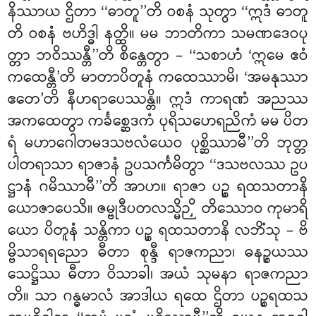
နိဿာယ ဌိတာ ‘‘ဓာတူ’’တိ ဝစနံ
သုတွာ ‘‘ဣဒံ ဓာတူ
တိ ဝစနံ ဗဟိဒ္ဓါ နတ္ထိ။ မမ ဘာတိကာ သမဏဒေဝပု
တ္တာ ဘဝိဿန္တီ’’တိ စိန္တေတွာ – ‘‘သစာဟံ ‘ဣမေ ဧဝံ
ကထေန္တီ’တိ မာတာပိတူနံ ကထေဿာမိ၊ ‘အမနုဿာ
ဧတေ’တိ နီဟရာပေဿန္တိ။ ဣဒံ ကာရဏံ အညဿ
အကထေတွာ ကင်္ခစ္ဆေဒကံ ပုရိသဟေရညိကံ မမ ပိတ
ရံ မဟာဂေါတမဒသဗလံယေဝ ပုစ္ဆိဿာမီ’’တိ ဘုတ္တ
ပါတရာသာ ရာဇာနံ ဥပသင်္ကမိတွာ ‘‘ဒသဗလဿ ဥပ
ဋ္ဌာနံ ဂမိဿာမီ’’တိ အာဟ။ ရာဇာ ပဉ္စ ရထသတာနိ
ယောဇာပေသိ။ ဇမ္ဗုဒီပတလသ္မိဉှိ တိဿောဝ ကုမာရိ
ယော ပိတူနံ သန္တိကာ ပဉ္စ ရထသတာနိ လဘိံသု – ဗိ
မ္ဗိသာရရညော ဓီတာ စုန္ဒီ ရာဇကညာ၊ ဓနဉ္စယဿ
သေဋ္ဌိဿ ဓီတာ ဝိသာခါ၊ အယံ သုမနာ ရာဇကညာ
တိ။ သာ ဂန္ဓမာလံ အာဒါယ ရထေ ဌိတာ ပဉ္စရထသ