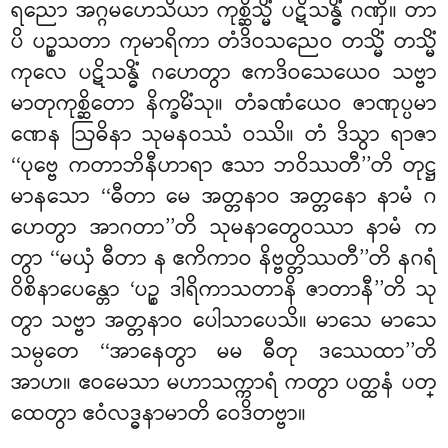
ရညော အဂ္ဂမဟေသိယာ ကုစ္ဆိသ္မိံ ပဋိသန္ဓိံ ဂဏှိ။ တာ
ပိ ပဉ္စသတာ ကုမာရိကာ တံဒိဝသညေဝ တသ္မိံ တသ္မိံ
ကုလေ ပဋိသန္ဓိံ ဂဟေတွာ
ဧကဒိဝသေယေဝ သဗ္ဗာ
မာတုကုစ္ဆိတော နိက္ခမိံသု။ တံခဏံယေဝ ဇာဏုပ္ပမာ
ဏေန ဩဓိနာ သုမနဝဿံ ဝဿိ။ တံ ဒိသွာ ရာဇာ
‘‘ပုဗ္ဗေ ကတာဘိနီဟာရာ ဧသာ ဘဝိဿတီ’’တိ
တုဋ္ဌ
မာနသော ‘‘ဓီတာ မေ အတ္တနာဝ အတ္တနော နာမံ ဂ
ဟေတွာ အာဂတာ’’တိ သုမနာတွေဝဿာ နာမံ က
တွာ ‘‘မယှံ ဓီတာ န ဧကိကာဝ နိဗ္ဗတ္တိဿတီ’’တိ နဂရံ
ဝိစိနာပေန္တော ‘ပဉ္စ ဒါရိကာသတာနိ ဇာတာနီ’’တိ သု
တွာ သဗ္ဗာ အတ္တနာဝ ပေါသာပေသိ။ မာသေ မာသေ
သမ္ပတေ ‘‘အာနေတွာ မမ ဓီတု ဒဿေထာ’’တိ
အာဟ။ ဧဝမေသာ မဟာသက္ကာရံ ကတွာ ပတ္ထနံ ပတ္
ထေတွာ ဧဝံလဒ္ဓနာမာတိ ဝေဒိတဗ္ဗာ။