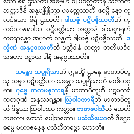
သော စိရံ ဌဿတိ၊ အမှေဟိ ဝါ ပဝတ္တိတာနိ သလာက
ဘတ္တာဒီနိ အနုပစ္ဆိန္ဒိတွာ ပဝတ္တေဿတိ၊ ဧဝမ္ပိ နော ကု
လဝံသော စိရံ ဌဿတိ။
ဒါယဇ္ဇံ ပဋိပဇ္ဇိဿတီ
တိ ကု
လဝံသာနုရူပါယ ပဋိပတ္တိယာ အတ္တာနံ ဒါယဇ္ဇာရဟံ
ကရောန္တော အမှာကံ သန္တကံ ဒါယဇ္ဇံ ပဋိပဇ္ဇိဿတိ။
ဒ
က္ခိဏံ အနုပ္ပဒဿတီ
တိ ပတ္တိဒါနံ ကတွာ တတိယဒိဝ
သတော ပဋ္ဌာယ ဒါနံ အနုပ္ပဒဿတိ။
သန္တော သပ္ပုရိသာ
တိ ဣမသ္မိံ ဌာနေ မာတာပိတူ
သု သမ္မာ ပဋိပတ္တိယာ သန္တော သပ္ပုရိသာတိ ဝေဒိတဗ္
ဗာ။
ပုဗ္ဗေ ကတမနုဿရ
န္တိ မာတာပိတူဟိ ပဌမတရံ
ကတဂုဏံ အနုဿရန္တာ။
ဩဝါဒကာရီ
တိ မာတာပိတူ
ဟိ ဒိန္နဿ ဩဝါဒဿ ကတ္တာ။
ဘတပေါသီ
တိ ယေဟိ
ဘတော၊ တေသံ ပေါသကော။
ပသံသိယော
တိ ဒိဋ္ဌေဝ
ဓမ္မေ မဟာဇနေန ပသံသိတဗ္ဗော ဟောတိ။