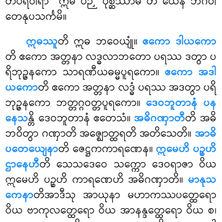
တပရိဝါရာ ‘‘ဣမံ ပဉှံ ပုစ္ဆိဿာမီ’’တိ ယေန ဘဂဝါ
တေနုပသင်္ကမိ။
ဣဓဿူ
တိ ဣဓ ဘဝေယျုံ။
ဧကော ဒါယကော
တိ ဧကော အတ္တနာ လဒ္ဓလာဘတော ပရဿ ဒတွာ ပ
ရိဘုဉ္ဇနကော သာရဏီယဓမ္မပူရကော။
ဧကော အဒါ
ယကော
တိ ဧကော အတ္တနာ လဒ္ဓံ ပရဿ အဒတွာ ပရိ
ဘုဉ္ဇနကော ဘတ္တဂ္ဂဝတ္တပူရကော။
ဒေဝဘူတာနံ ပန
နေသ
န္တိ ဒေဝဘူတာနံ ဧတေသံ။
အဓိဂဏှာတီ
တိ အဓိ
ဘဝိတွာ ဂဏှာတိ အဇ္ဈောတ္ထရတိ အတိသေတိ။
အာဓိ
ပတေယျေနာ
တိ ဇေဋ္ဌကကာရဏေန။
ဣမေဟိ ပဉ္စဟိ
ဌာနေဟီ
တိ သေသဒေဝေ သက္ကော ဒေဝရာဇာ ဝိယ
ဣမေဟိ ပဉ္စဟိ ကာရဏေဟိ အဓိဂဏှာတိ။
မာနုသ
ကေနာ
တိအာဒီသု
အာယုနာ မဟာကဿပတ္ထေရော
ဝိယ ဗာကုလတ္ထေရော
ဝိယ အာနန္ဒတ္ထေရော ဝိယ စ၊