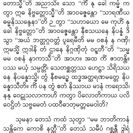
တောသ္မီ’’တိ အညာသိ။ သော ‘‘ကိံ
နု ခေါ ကမ္မံ က
တွာ ဣဓ နိဗ္ဗတ္တောသ္မီ’’တိ အာဝဇ္ဇေန္တော ‘‘သာရဏီယ
ဓမ္မနိဿန္ဒေနာ’’တိ ဉတွာ ‘‘သဟာယော မေ ကုဟိံ နု
ခေါ နိဗ္ဗတ္တော’’တိ အာဝဇ္ဇေန္တော နီစသယနေ နိပန္နံ ဒိ
သွာ ‘‘အယံ ဘတ္တဂ္ဂဝတ္တံ ပူရေမီတိ မမ ဝစနံ န ဂဏှိ၊
ဣမသ္မိံ ဣဒါနိ တံ ဌာနေ နိဂ္ဂဏှိတုံ ဝဋ္ဋတီ’’တိ ‘‘သမ္မ
မမ ဝစနံ နာကာသီ’’တိ အာဟ။ အထ ကိံ ဇာတန္တိ။
ပဿ မယှံ သမ္ပတ္တိံ၊ သေတစ္ဆတ္တဿ ဟေဋ္ဌာ သိရိသယ
နေ နိပန္နောသ္မိ၊ တွံ နီစမဉ္စေ ထဒ္ဓအတ္ထရဏမတ္တေ နိပ
န္နောသီတိ။ ကိံ ပန တွံ ဧတံ နိဿာယ မာနံ ကရောသိ၊
နနု ဝေဠုသလာကာဟိ ကတွာ ပိလောတိကာယ ပလိ
ဝေဌိတံ သဗ္ဗမေတံ ပထဝီဓာတုမတ္တမေဝါတိ?
သုမနာ တေသံ ကထံ သုတွာ ‘‘မမ ဘာတိကာနံ
သန္တိကေ ကောစိ နတ္ထီ’’တိ တေသံ သမီပံ ဂစ္ဆန္တီ ဒွါရံ