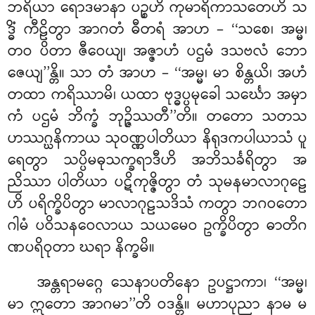
ဘရိယာ ရောဒမာနာ ပဉ္စဟိ ကုမာရိကာသတေဟိ သ
ဒ္ဓိံ ကီဠိတွာ အာဂတံ ဓီတရံ အာဟ – ‘‘သစေ၊ အမ္မ၊
တဝ ပိတာ ဇီဝေယျ၊ အဇ္ဇာဟံ ပဌမံ ဒသဗလံ ဘော
ဇေယျ’’န္တိ။ သာ တံ အာဟ – ‘‘အမ္မ၊ မာ စိန္တယိ၊ အဟံ
တထာ ကရိဿာမိ၊ ယထာ ဗုဒ္ဓပ္ပမုခေါ သင်္ဃော အမှာ
ကံ ပဌမံ ဘိက္ခံ ဘုဉ္ဇိဿတီ’’တိ။ တတော သတသ
ဟဿဂ္ဃနိကာယ သုဝဏ္ဏပါတိယာ နိရုဒကပါယာသံ ပူ
ရေတွာ သပ္ပိမဓုသက္ခရာဒီဟိ
အဘိသင်္ခရိတွာ အ
ညိဿာ ပါတိယာ ပဋိကုဇ္ဇိတွာ တံ သုမနမာလာဂုဠေ
ဟိ ပရိက္ခိပိတွာ မာလာဂုဠသဒိသံ ကတွာ ဘဂဝတော
ဂါမံ ပဝိသနဝေလာယ သယမေဝ ဥက္ခိပိတွာ ဓာတိဂ
ဏပရိဝုတာ ဃရာ နိက္ခမိ။
အန္တရာမဂ္ဂေ
သေနာပတိနော ဥပဋ္ဌာကာ၊ ‘‘အမ္မ၊
မာ ဣတော အာဂမာ’’တိ ဝဒန္တိ။ မဟာပုညာ နာမ မ