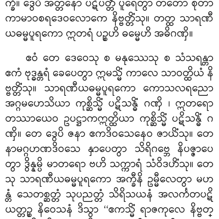
က္ခိ။ ဒွေပိ အတ္တနော ပဋိပတ္တိံ ပူရေတွာ တတော စုတာ
ကာမာဝစရဒေဝလောကေ နိဗ္ဗတ္တိံသု။ တတ္ထ သာရဏီ
ယဓမ္မပူရကော ဣတရံ ပဉ္စဟိ ဓမ္မေဟိ အဓိဂဏှိ။
ဧဝံ တေ ဒေဝေသု စ မနုဿေသု စ သံသရန္တာ
ဧကံ ဗုဒ္ဓန္တရံ ခေပေတွာ ဣမသ္မိံ ကာလေ သာဝတ္ထိယံ နိ
ဗ္ဗတ္တိံသု။ သာရဏီယဓမ္မပူရကော ကောသလရညော
အဂ္ဂမဟေသိယာ ကုစ္ဆိသ္မိံ ပဋိသန္ဓိံ ဂဏှိ
၊ ဣတရော
တဿာယေဝ ဥပဋ္ဌာကဣတ္ထိယာ ကုစ္ဆိသ္မိံ ပဋိသန္ဓိံ ဂ
ဏှိ။ တေ ဒွေပိ ဇနာ ဧကဒိဝသေနေဝ ဇာယိံသု။ တေ
နာမဂ္ဂဟဏဒိဝသေ နှာပေတွာ သိရိဂဗ္ဘေ နိပဇ္ဇာပေ
တွာ ဒွိန္နမ္ပိ မာတရော ဗဟိ သက္ကာရံ သံဝိဒဟိံသု။ တေ
သု သာရဏီယဓမ္မပူရကော အက္ခီနိ ဥမ္မီလေတွာ မဟ
န္တံ သေတစ္ဆတ္တံ သုပညတ္တံ သိရိသယနံ အလင်္ကတပဋိ
ယတ္တဉ္စ နိဝေသနံ ဒိသွာ ‘‘ဧကသ္မိံ ရာဇကုလေ နိဗ္ဗတ္