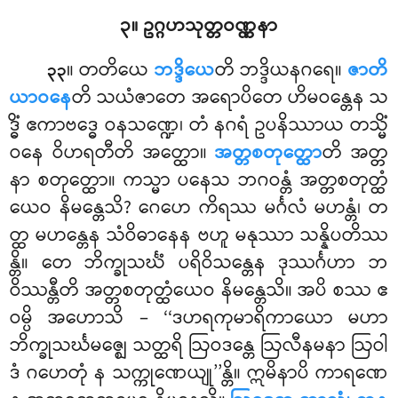
၃။ ဥဂ္ဂဟသုတ္တဝဏ္ဏနာ
။ တတိယေ
ဘဒ္ဒိယေ
တိ ဘဒ္ဒိယနဂရေ။
ဇာတိ
၃၃
ယာဝနေ
တိ သယံဇာတေ အရောပိတေ ဟိမဝန္တေန သ
ဒ္ဓိံ ဧကာဗဒ္ဓေ ဝနသဏ္ဍေ၊ တံ နဂရံ ဥပနိဿာယ တသ္မိံ
ဝနေ ဝိဟရတီတိ အတ္ထော။
အတ္တစတုတ္ထော
တိ အတ္တ
နာ စတုတ္ထော။ ကသ္မာ ပနေသ ဘဂဝန္တံ အတ္တစတုတ္ထံ
ယေဝ နိမန္တေသိ? ဂေဟေ ကိရဿ မင်္ဂလံ မဟန္တံ၊ တ
တ္ထ မဟန္တေန သံဝိဓာနေန ဗဟူ
မနုဿာ သန္နိပတိဿ
န္တိ။ တေ ဘိက္ခုသင်္ဃံ ပရိဝိသန္တေန ဒုဿင်္ဂဟာ ဘ
ဝိဿန္တီတိ အတ္တစတုတ္ထံယေဝ နိမန္တေသိ။ အပိ စဿ ဧ
ဝမ္ပိ အဟောသိ – ‘‘ဒဟရကုမာရိကာယော မဟာ
ဘိက္ခုသင်္ဃမဇ္ဈေ သတ္ထရိ ဩဝဒန္တေ ဩလီနမနာ ဩဝါ
ဒံ ဂဟေတုံ န သက္ကုဏေယျု’’န္တိ။ ဣမိနာပိ ကာရဏေ