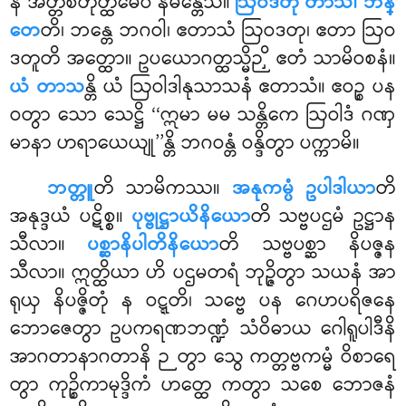
န အတ္တစတုတ္ထမေဝ နိမန္တေသိ။
ဩဝဒတု တာသံ၊ ဘန္
တေ
တိ၊ ဘန္တေ ဘဂဝါ၊ ဧတာသံ ဩဝဒတု၊ ဧတာ ဩဝ
ဒတူတိ အတ္ထော။ ဥပယောဂတ္ထသ္မိဉှိ ဧတံ သာမိဝစနံ။
ယံ တာသ
န္တိ ယံ ဩဝါဒါနုသာသနံ ဧတာသံ။ ဧဝဉ္စ ပန
ဝတွာ သော သေဋ္ဌိ ‘‘ဣမာ မမ သန္တိကေ ဩဝါဒံ ဂဏှ
မာနာ ဟရာယေယျု’’န္တိ ဘဂဝန္တံ ဝန္ဒိတွာ ပက္ကာမိ။
ဘတ္တူ
တိ သာမိကဿ။
အနုကမ္ပံ ဥပါဒါယာ
တိ
အနုဒ္ဒယံ ပဋိစ္စ။
ပုဗ္ဗုဋ္ဌာယိနိယော
တိ သဗ္ဗပဌမံ ဥဋ္ဌာန
သီလာ။
ပစ္ဆာနိပါတိနိယော
တိ သဗ္ဗပစ္ဆာ နိပဇ္ဇန
သီလာ။ ဣတ္ထိယာ ဟိ ပဌမတရံ ဘုဉ္ဇိတွာ သယနံ အာ
ရုယှ နိပဇ္ဇိတုံ န ဝဋ္ဋတိ၊ သဗ္ဗေ ပန ဂေဟပရိဇနေ
ဘောဇေတွာ ဥပကရဏဘဏ္ဍံ သံဝိဓာယ ဂေါရူပါဒီနိ
အာဂတာနာဂတာနိ ဉတွာ သွေ ကတ္တဗ္ဗကမ္မံ ဝိစာရေ
တွာ ကုဉ္စိကာမုဒ္ဒိကံ ဟတ္ထေ ကတွာ သစေ ဘောဇနံ