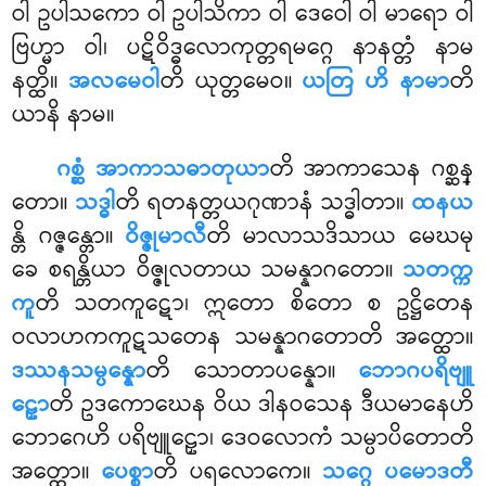
ဝါ ဥပါသကော ဝါ ဥပါသိကာ ဝါ ဒေဝေါ ဝါ မာရော ဝါ
ဗြဟ္မာ ဝါ၊ ပဋိဝိဒ္ဓလောကုတ္တရမဂ္ဂေ နာနတ္တံ နာမ
နတ္ထိ။
အလမေဝါ
တိ ယုတ္တမေဝ။
ယတြ ဟိ နာမာ
တိ
ယာနိ နာမ။
ဂစ္ဆံ အာကာသဓာတုယာ
တိ အာကာသေန ဂစ္ဆန္
တော။
သဒ္ဓါ
တိ ရတနတ္တယဂုဏာနံ သဒ္ဓါတာ။
ထနယ
န္တိ ဂဇ္ဇန္တော။
ဝိဇ္ဇုမာလီ
တိ မာလာသဒိသာယ မေဃမု
ခေ စရန္တိယာ ဝိဇ္ဇုလတာယ သမန္နာဂတော။
သတက္က
ကူ
တိ သတကူဋော၊ ဣတော စိတော စ ဥဋ္ဌိတေန
ဝလာဟကကူဋသတေန သမန္နာဂတောတိ အတ္ထော။
ဒဿနသမ္ပန္နော
တိ သောတာပန္နော။
ဘောဂပရိဗျူ
ဠှော
တိ ဥဒကောဃေန ဝိယ ဒါနဝသေန ဒီယမာနေဟိ
ဘောဂေဟိ ပရိဗျူဠှော၊ ဒေဝလောကံ သမ္ပာပိတောတိ
အတ္ထော။
ပေစ္စာ
တိ
ပရလောကေ။
သဂ္ဂေ ပမောဒတီ