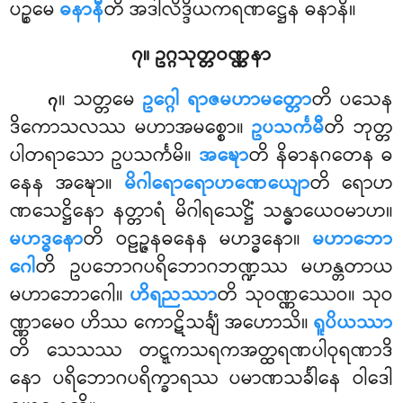
ပဉ္စမေ
ဓနာနီ
တိ အဒါလိဒ္ဒိယကရဏဋ္ဌေန ဓနာနိ။
၇။ ဥဂ္ဂသုတ္တဝဏ္ဏနာ
။ သတ္တမေ
ဥဂ္ဂေါ ရာဇမဟာမတ္တော
တိ ပသေန
၇
ဒိကောသလဿ မဟာအမစ္စော။
ဥပသင်္ကမီ
တိ ဘုတ္တ
ပါတရာသော ဥပသင်္ကမိ။
အဍ္ဎော
တိ နိဓာနဂတေန ဓ
နေန အဍ္ဎော။
မိဂါရော
ရောဟဏေယျော
တိ ရောဟ
ဏသေဋ္ဌိနော နတ္တာရံ မိဂါရသေဋ္ဌိံ သန္ဓာယေဝမာဟ။
မဟဒ္ဓနော
တိ ဝဠဉ္ဇနဓနေန မဟဒ္ဓနော။
မဟာဘော
ဂေါ
တိ ဥပဘောဂပရိဘောဂဘဏ္ဍဿ မဟန္တတာယ
မဟာဘောဂေါ။
ဟိရညဿာ
တိ သုဝဏ္ဏဿေဝ။ သုဝ
ဏ္ဏာမေဝ ဟိဿ ကောဋိသင်္ချံ အဟောသိ။
ရူပိယဿာ
တိ သေသဿ တဋ္ဋကသရကအတ္ထရဏပါဝုရဏာဒိ
နော ပရိဘောဂပရိက္ခာရဿ ပမာဏသင်္ခါနေ ဝါဒေါ