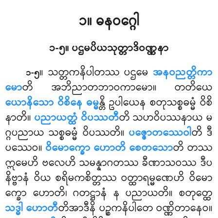
၁။ ဓနဝဂ္ဂေါ
၁-၅။ ပဌမပိယသုတ္တာဒိဝဏ္ဏနာ
။ သတ္တကနိပါတဿ
ပဌမေ
အနဝညတ္တိကာ
၁-၅
မော
တိ အဘိညာတဘာဝကာမော။ တတိယေ
ယောနိသော ဝိစိနေ ဓမ္မ
န္တိ ဥပါယေန စတုသစ္စဓမ္မံ ဝိစိ
နာတိ။
ပညာယတ္ထံ ဝိပဿတီ
တိ သဟဝိပဿနာယ မ
ဂ္ဂပညာယ သစ္စဓမ္မံ ဝိပဿတိ။
ပဇ္ဇောတဿေဝါ
တိ ဒီ
ပဿေဝ။
ဝိမောက္ခော ဟောတိ စေတသော
တိ တဿ
ဣမေဟိ ဗလေဟိ သမန္နာဂတဿ ခီဏာသဝဿ ဒီပ
နိဗ္ဗာနံ ဝိယ စရိမကစိတ္တဿ ဝတ္ထာရမ္မဏေဟိ ဝိမော
က္ခော ဟောတိ၊ ဂတဋ္ဌာနံ န ပညာယတိ။ စတုတ္ထေ
သဒ္ဓါ ဟောတီ
တိအာဒီနိ ပဉ္စကနိပါတေ ဝဏ္ဏိတာနေဝ။