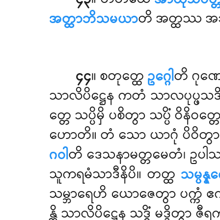
အတ္ထာဘိသမယာ
တိ အတ္ထဿ အဘိ
၄၄
။ စတုတ္ထေ
ဥဂ္ဂေါ
တိ ဂုဏေ
သာလိပိဋ္ဌေန ကတံ သာလပုပ္ဖသ
တ္တေ သပ္ပိမှိ ပစိတွာ သပ္ပိံ ဝိ
ဟောတိ။ တံ သော ယာဂုံ ပိဝိတ
ဂဝါ
တိ ဒေသနာမတ္တမေတံ၊ ဥပါသက
သူကရမံသာဒီနိပိ။ တတ္ထ
သမ္ပန
သမ္ဘာရေဟိ ယောဇေတွာ ပက္ကံ 
န္တိ သာလိပိဋ္ဌေန သဒ္ဓိံ မဒ္ဒိတ