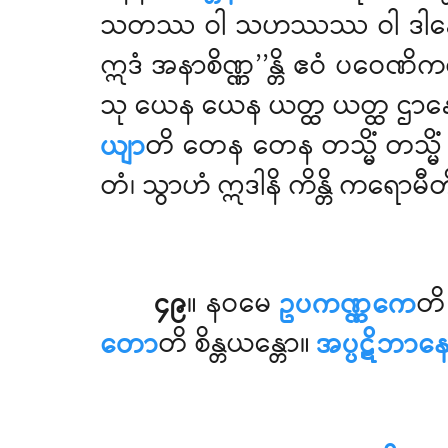
သတဿ ဝါ သဟဿဿ ဝါ ဒါန
ဣဒံ အနာစိဏ္ဏ’’န္တိ ဧဝံ ပဝေ
သု ယေန ယေန ယတ္ထ ယတ္ထ ဌာနေ
ယျာ
တိ တေန တေန တသ္မိံ တသ္မိ
တံ၊ သွာဟံ ဣဒါနိ ကိန္တိ ကရောမီ
၄၉
။ နဝမေ
ဥပကဏ္ဏကေ
တိ
တော
တိ စိန္တယန္တော။
အပ္ပဋိဘာန