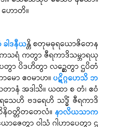
ံ ဟောတိ။
ံ ခါဒနီယ
န္တိ စတုမဓုရယောဇိတေန
ကေသရံ ကတွာ ဇီရကာဒိသမ္ဘာရယု
ဟာပေတွာ ပိဒဟိတွာ လဉ္ဆေတွာ ဌပိတံ
တုကာမော ဧဝမာဟ။
ပဋိဂ္ဂဟေသိ ဘ
ုသတာနံ အဒါသိ။ ယထာ စ တံ၊ ဧဝံ
ဓုရရသေဟိ ဗဒရေဟိ သဒ္ဓိံ ဇီရကာဒိ
တိ ဝိနိဝတ္တိတတေလံ။
နာလိယသာက
ဓုရေန ယောဇေတွာ ဝါသံ ဂါဟာပေတွာ ဌ