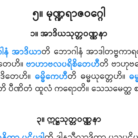
၅။ မုဏ္ဍရာဇဝဂ္ဂေါ
၁။ အာဒိယသုတ္တဝဏ္ဏနာ
ါနံ အာဒိယာ
တိ ဘောဂါနံ အာဒါတဗ္ဗကာ
ိဂတေဟိ။
ဗာဟာဗလပရိစိတေဟီ
တိ ဗာဟုဗ
ပာဒိတေဟိ။
ဓမ္မိကေဟီ
တိ ဓမ္မယုတ္တေဟိ။
ဓမ
တိ ပီဏိတံ
ထူလံ ကရောတိ။ သေသမေတ္ထ စတ
၃။ ဣဋ္ဌသုတ္တဝဏ္ဏနာ
နိကာ ပဋိပဒါ
တိ ဒါနသီလာဒိကာ ပုညပဋ