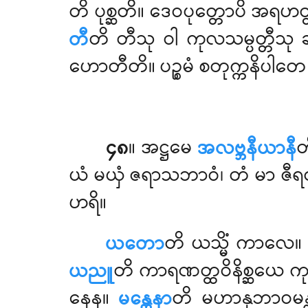
တိ ပုစ္ဆတိ။ ဒေဝပုတ္တောပိ အရ
တီ
တိ တီသု ဝါ ကုလသမ္ပတ္တီသု
ဟောတီတိ။ ပဉ္စမံ စတုက္ကနိပါတေ
၄၈
။ အဋ္ဌမေ
အလဗ္ဘနီယာနီ
တ
ယံ မယှံ ဇရာသဘာဝံ၊ တံ မာ 
ဟရိ။
ယတော
တိ ယသ္မိံ ကာလေ
ယညူ
တိ ကာရဏတ္ထဝိနိစ္ဆယေ
နေန။
မန္တေနာ
တိ မဟာနုဘာဝမန္