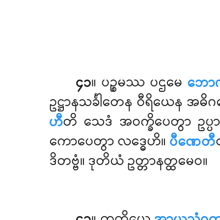
၄၁
။ ပဉ္စမဿ
ပဌမေ
ဘောဂ
ဥဋ္ဌာနသင်္ခါတေန ဝီရိယေန အဓ
ဟီ
တိ သေဒံ အဝက္ခိပေတွာ ဥပ္
ကောပေတွာ လဒ္ဓေဟိ။
ပီဏေတီ
ဒိတဗ္ဗံ။ ဒုတိယံ ဥတ္တာနတ္ထမေဝ။
၄၃
။ တတိယေ
အာယုသံဝတ္တ