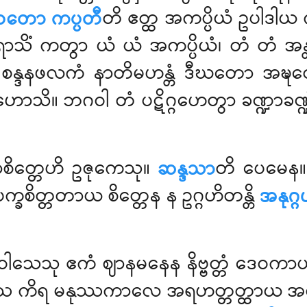
တော ကပ္ပတီ
တိ ဧတ္ထ အကပ္ပိယံ ဥပါဒါယ ကပ္
ရာသိံ ကတွာ ယံ ယံ အကပ္ပိယံ၊ တံ တံ အန
န္ဒနဖလကံ နာတိမဟန္တံ ဒီဃတော အဍ္ဎတေ
ာသိ။ ဘဂဝါ တံ ပဋိဂ္ဂဟေတွာ ခဏ္ဍာခဏ္ဍ
ိတ္တေဟိ ဥဇုကေသု။
ဆန္ဒသာ
တိ ပေမေန
္ခစိတ္တတာယ စိတ္တေန န ဥဂ္ဂဟိတန္တိ
အနုဂ္
ုဒ္ဓါဝါသေသု ဧကံ ဈာနမနေန နိဗ္ဗတ္တံ ဒေဝကာ
 တဿ ကိရ မနုဿကာလေ အရဟတ္တတ္ထာယ အဇ္ဈ