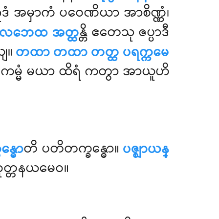
ဒံ အမှာကံ ပဝေဏိယာ အာစိဏ္ဏံ၊
 လဘေထ အတ္ထ
န္တိ ဧတေသု ဇပ္ပာဒီ
ယျ။
တထာ တထာ တတ္ထ ပရက္ကမေ
ဋဂါမိကမ္မံ မယာ ထိရံ ကတွာ အာယူဟိ
န္ဓော
တိ ပတိတက္ခန္ဓော။
ပဇ္ဈာယန္
 ဝုတ္တနယမေဝ။