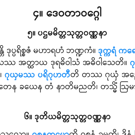
၄။ ဒေဝတာဝဂ္ဂေါ
၅။ ပဌမမိတ္တသုတ္တဝဏ္ဏနာ
န္တိ ဒုပ္ပရိစ္စဇံ မဟာရဟံ ဘဏ္ဍကံ။
ဒုက္ကရံ ကရ
ဿ အတ္ထာယ ဒုရဓိဝါသံ အဓိဝါသေတိ။
ဂ
ိ။
ဂုယှမဿ ပရိဂုဟတီ
တိ တဿ ဂုယှံ အညေ
 ခယေန တံ နာတိမညတိ၊ တသ္မိံ ဩမာနံ
၆။ ဒုတိယမိတ္တသုတ္တဝဏ္ဏနာ
ကုသလော။
ဝစနက္ခမော
တိ ဝစနံ ခမတိ၊ ဒိန