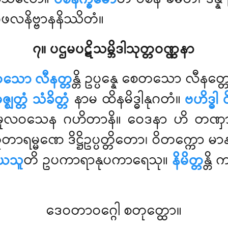
လနိဗ္ဗာနနိဿိတံ။
၇။ ပဌမပဋိသမ္ဘိဒါသုတ္တဝဏ္ဏနာ
သော လီနတ္တ
န္တိ ဥပ္ပန္နေ စေတသော လီနတ္
္ဈတ္တံ သံခိတ္တံ
နာမ ထိနမိဒ္ဓါနုဂတံ။
ဗဟိဒ္ဓါ ဝိ
္စမူလဝသေန ဂဟိတာနိ။ ဝေဒနာ ဟိ တဏှာ
တာရမ္မဏေ ဒိဋ္ဌိဥပ္ပတ္တိတော၊ ဝိတက္ကော
ယေသူ
တိ ဥပကာရာနုပကာရေသု။
နိမိတ္တ
န္တိ
ဒေဝတာဝဂ္ဂေါ စတုတ္ထော။