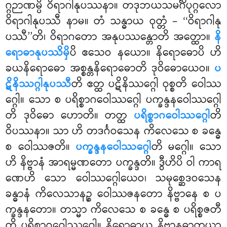
ဂ္ဂဉာဏမ္ပိ ဝိရာဂါနုပဿနာ။ တဒုဘယသမင်္ဂိပုဂ္ဂလော
ဝိရာဂါနုပဿီ နာမ။ တံ သန္ဓာယ ဝုတ္တံ – ‘‘ဝိရာဂါနု
ပဿီ’’တိ၊ ဝိရာဂတော အနုပဿန္တောတိ အတ္ထော။
နိ
ရောဓာနုပဿိမှိ
ပိ ဧသေဝ နယော။ နိရောဓောပိ ဟိ
ခယနိရောဓော အစ္စန္တနိရောဓောတိ ဒုဝိဓောယေဝ။
ပ
ဋိနိဿဂ္ဂါနုပဿီ
တိ ဧတ္ထ ပဋိနိဿဂ္ဂေါ ဝုစ္စတိ ဝေါဿ
ဂ္ဂေါ။ သော
စ ပရိစ္စာဂဝေါဿဂ္ဂေါ ပက္ခန္ဒနဝေါဿဂ္ဂေါ
တိ ဒုဝိဓော ဟောတိ။ တတ္ထ
ပရိစ္စာဂဝေါဿဂ္ဂေါ
တိ
ဝိပဿနာ။ သာ ဟိ တဒင်္ဂဝသေန ကိလေသေ စ ခန္ဓေ
စ ဝေါဿဇတိ။
ပက္ခန္ဒနဝေါဿဂ္ဂေါ
တိ မဂ္ဂေါ။ သော
ဟိ နိဗ္ဗာနံ အာရမ္မဏတော ပက္ခန္ဒတိ။ ဒွီဟိပိ ဝါ ကာရ
ဏေဟိ သော ဝေါဿဂ္ဂေါယေဝ၊ သမုစ္ဆေဒဝသေန
ခန္ဓာနံ ကိလေသာနဉ္စ ဝေါဿဇနတော နိဗ္ဗာနေ စ ပ
က္ခန္ဒနတော။ တသ္မာ
ကိလေသေ စ ခန္ဓေ စ ပရိစ္စဇတီ
တိ ပရိစ္စာဂဝေါဿဂ္ဂေါ။ နိရောဓာယ နိဗ္ဗာနဓာတုယာ