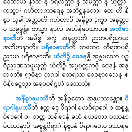
ဝေသာယ နာလံ န ပရိယတ္တာ န သမတ္တာ န ယုတ္တာ။
ကသ္မာ? ဂဟိတာကာရေန အတိဋ္ဌနတော။ တေ ဟိ နိ
စ္စာ သုခါ အတ္တာတိ ဂဟိတာပိ အနိစ္စာ ဒုက္ခာ အနတ္တာ
ဝ သမ္ပဇ္ဇန္တိ။ တသ္မာ နာလံ အဘိနိဝေသာယ။
အဘိဇာ
နာတီ
တိ အနိစ္စံ ဒုက္ခံ အနတ္တာတိ ဉာတပရိညာယ
အဘိဇာနာတိ။
ပရိဇာနာတီ
တိ တထေဝ တီရဏပရိ
ညာယ ပရိဇာနာတိ။
ယံကိဉ္စိ ဝေဒန
န္တိ အန္တမသော ပဉ္စ
ဝိညာဏသမ္ပယုတ္တံ ယံကိဉ္စိ အပ္ပမတ္တကမ္ပိ ဝေဒနံ အနု
ဘဝတိ။ ဣမိနာ ဘဂဝါ ထေရဿ ဝေဒနာဝသေန စ
ဝိနိဝဋ္ဋေတွာ အရူပပရိဂ္ဂဟံ ဒဿေသိ။
အနိစ္စာနုပဿီ
တိ အနိစ္စတော အနုပဿန္တော။
ဝိ
ရာဂါနုပဿီ
တိ ဧတ္ထ ဒွေ ဝိရာဂါ ခယဝိရာဂေါ စ အစ္စန္တ
ဝိရာဂေါ စ။ တတ္ထ သင်္ခါရာနံ ခယံ ခယတော ပဿနာ
ဝိပဿနာပိ၊ အစ္စန္တဝိရာဂံ နိဗ္ဗာနံ ဝိရာဂတော ဒဿနမ