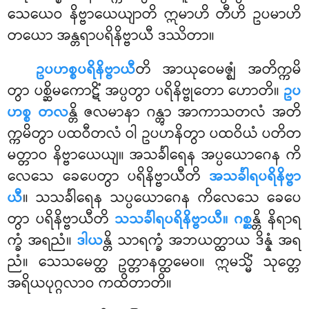
သေယေဝ နိဗ္ဗာယေယျာတိ
ဣမာဟိ တီဟိ ဥပမာဟိ
တယော အန္တရာပရိနိဗ္ဗာယီ ဒဿိတာ။
ဥပဟစ္စပရိနိဗ္ဗာယီ
တိ အာယုဝေမဇ္ဈံ အတိက္ကမိ
တွာ ပစ္ဆိမကောဋိံ အပ္ပတွာ ပရိနိဗ္ဗုတော ဟောတိ။
ဥပ
ဟစ္စ တလ
န္တိ ဇလမာနာ ဂန္တွာ အာကာသတလံ အတိ
က္ကမိတွာ ပထဝီတလံ ဝါ ဥပဟနိတွာ ပထဝိယံ ပတိတ
မတ္တာဝ နိဗ္ဗာယေယျ။ အသင်္ခါရေန အပ္ပယောဂေန ကိ
လေသေ ခေပေတွာ ပရိနိဗ္ဗာယီတိ
အသင်္ခါရပရိနိဗ္ဗာ
ယီ
။ သသင်္ခါရေန သပ္ပယောဂေန ကိလေသေ ခေပေ
တွာ ပရိနိဗ္ဗာယီတိ
သသင်္ခါရပရိနိဗ္ဗာယီ။ ဂစ္ဆ
န္တိ နိရာရ
က္ခံ အရညံ။
ဒါယ
န္တိ သာရက္ခံ အဘယတ္ထာယ ဒိန္နံ အရ
ညံ။ သေသမေတ္ထ ဥတ္တာနတ္ထမေဝ။ ဣမသ္မိံ သုတ္တေ
အရိယပုဂ္ဂလာဝ ကထိတာတိ။