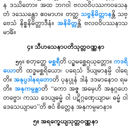
န ဒဿိတော။ အထ ဘဂဝါ ဗလဝဝိပဿကဝသေန
တံ ဒဿေန္တော ဧဝမာဟ။ တတ္ထ
သဗ္ဗနိမိတ္တာန
န္တိ သဗ္
ဗေသံ နိစ္စနိမိတ္တာဒီနံ။
အနိမိတ္တ
န္တိ ဗလဝဝိပဿနာသ
မာဓိံ။
၄။ သီဟသေနာပတိသုတ္တဝဏ္ဏနာ
။ စတုတ္ထေ
မစ္ဆရီ
တိ ပဉ္စမစ္ဆေရယုတ္တော။
ကဒရိ
၅၇
ယော
တိ ထဒ္ဓမစ္ဆရိယော၊ ပရေသံ ဒိယျမာနမ္ပိ ဝါရေ
တိ။
အနုပ္ပဒါနရတော
တိ ပုနပ္ပုနံ ဒါနံ ဒဒမာနောဝ ရမ
တိ။
အနုကမ္ပန္တာ
တိ ‘‘ကော အဇ္ဇ အမှေဟိ အနုဂ္ဂဟေ
တဗ္ဗော၊ ကဿ ဒေယျဓမ္မံ ဝါ ပဋိဂ္ဂဏှေယျာမ၊ ဓမ္မံ ဝါ
ဒေသေယျာမာ’’တိ ဧဝံ စိတ္တေန အနုကမ္ပမာနာ။
၅။ အရက္ခေယျသုတ္တဝဏ္ဏနာ