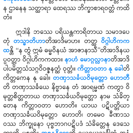
န ဌာနေန သတ္ထာရာ ထေရဿ ဘိက္ခာစာရဝတ္တံ ကထိ
တံ။
ဣဒါနိ ဘဿေ ပရိယန္တကာရိတာယ သမာဒပေ
တုံ
တသ္မာတိဟာ
တိအာဒိမာဟ။ တတ္ထ
ဝိဂ္ဂါဟိကက
ထ
န္တိ ‘‘န တွံ ဣမံ ဓမ္မဝိနယံ အာဇာနာသီ’’တိအာဒိနယ
ပ္ပဝတ္တာ ဝိဂ္ဂါဟိကကထာ။
နာဟံ မောဂ္ဂလ္လာနာ
တိအာဒိ
ပါပမိတ္တသံသဂ္ဂဝိဝဇ္ဇနတ္ထံ ဝုတ္တံ။
ကိတ္တာဝတာ နု ခေါ
တိ
ကိတ္တကေန နု ခေါ။
တဏှာသင်္ခယဝိမုတ္တော ဟောတီ
တိ တဏှာသင်္ခယေ နိဗ္ဗာနေ တံ အာရမ္မဏံ ကတွာ ဝိ
မုတ္တစိတ္တတာယ
တဏှာသင်္ခယဝိမုတ္တော နာမ သံခိတ္
တေန ကိတ္တာဝတာ ဟောတိ။ ယာယ ပဋိပတ္တိယာ
တဏှာသင်္ခယဝိမုတ္တော ဟောတိ၊ တမေဝ ခီဏာသ
ဝဿ ဘိက္ခုနော ပုဗ္ဗဘာဂပဋိပဒံ သံခိတ္တေန ဒေသေ