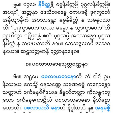
။ ပဉ္စမေ
နိမိတ္တ
န္တိ ဓမ္မနိမိတ္တမ္ပိ ပုဂ္ဂလနိမိတ္တမ္ပိ။
၅၈
အယဉှိ အတ္တနာ ဒေသိတဓမ္မေ ဧကပဒမ္ပိ ဒုရက္ခာတံ
အနိယျာနိကံ အပဿန္တော ဓမ္မနိမိတ္တံ န သမနုပဿ
တိ၊ ‘‘ဒုရက္ခာတော တယာ ဓမ္မော န သွာက္ခာတော’’တိ
ဥဋ္ဌဟိတွာ ပဋိပ္ဖရန္တံ ဧကံ ပုဂ္ဂလမ္ပိ အပဿန္တော ပုဂ္ဂလ
နိမိတ္တံ န သမနုပဿတိ နာမ။ သေသဒွယေပိ ဧသေဝ
နယော။ ဆဋ္ဌသတ္တမာနိ ဥတ္တာနာနေဝ။
၈။ ပစလာယမာနသုတ္တဝဏ္ဏနာ
။ အဋ္ဌမေ
ပစလာယမာနော
တိ တံ ဂါမံ ဥပ
၆၁
နိဿာယ ဧကသ္မိံ ဝနသဏ္ဍေ သမဏဓမ္မံ ကရောန္တော
သတ္တာဟံ စင်္ကမနဝီရိယေန နိမ္မထိတတ္တာ ကိလန္တဂတ္
တော စင်္ကမနကောဋိယံ ပစလာယမာနော နိသိန္နော
ဟောတိ။
ပစလာယသိ နော
တိ နိဒ္ဒါယသိ နု။
အနုမဇ္ဇိ