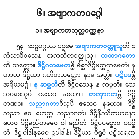
၆။ အဗျာကတဝဂ္ဂေါ
၁။ အဗျာကတသုတ္တဝဏ္ဏနာ
။ ဆဋ္ဌဝဂ္ဂဿ
ပဌမေ
အဗျာကတဝတ္ထူသူ
တိ ဧ
၅၄
ကံသာဒိဝသေန အကထိတဝတ္ထူသု။
တထာဂတော
တိ သတ္တော။
ဒိဋ္ဌိဂတမေတ
န္တိ မိစ္ဆာဒိဋ္ဌိမတ္တကမေတံ၊ န
တာယ ဒိဋ္ဌိယာ ဂဟိတသတ္တော နာမ အတ္ထိ။
ပဋိပဒ
န္တိ
အရိယမဂ္ဂံ။
န ဆမ္ဘတီ
တိ ဒိဋ္ဌိဝသေန န ကမ္ပတိ။ သေ
သပဒေသုပိ ဧသေဝ နယော။
တဏှာဂတ
န္တိ ဒိဋ္ဌိ
တဏှာ။
သညာဂတာ
ဒီသုပိ ဧသေဝ နယော။ ဒိဋ္ဌိ
သညာ ဧဝ ဟေတ္ထ သညာဂတံ၊ ဒိဋ္ဌိနိဿိတမာနော
ယေဝ ဒိဋ္ဌိမညိတမေဝ ဝါ မညိတံ၊ ဒိဋ္ဌိပပဉ္စောဝ ပပဉ္စိ
တံ၊ ဒိဋ္ဌုပါဒါနမေဝ ဥပါဒါနံ၊ ဒိဋ္ဌိယာ ဝိရူပံ ပဋိသရဏ