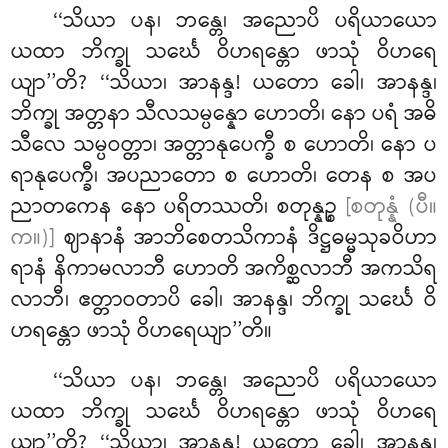
‘‘သိယာ ပန၊ ဘန္တေ၊ အညောပိ ပရိယာယော
ယထာ ဘိက္ခု သင်္ဃေ ဝိဟရန္တော ဖာသုံ ဝိဟရေ
ယျာ’’တိ? ‘‘သိယာ၊ အာနန္ဒ! ယတော ခေါ၊ အာနန္ဒ၊
ဘိက္ခု အတ္တနာ သီလသမ္ပန္နော ဟောတိ၊ နော ပရံ အဓိ
သီလေ သမ္ပဝတ္တာ၊ အတ္တာနုပေက္ခီ စ ဟောတိ၊ နော ပ
ရာနုပေက္ခီ၊ အပညာတော စ ဟောတိ၊ တေန စ အပ
ညာတကေန နော ပရိတဿတိ၊ စတုန္နဉ္စ
[စတုန္နံ (ပီ။
က။)]
ဈာနာနံ အာဘိစေတသိကာနံ ဒိဋ္ဌဓမ္မသုခဝိဟာ
ရာနံ နိကာမလာဘီ ဟောတိ အကိစ္ဆလာဘီ အကသိရ
လာဘီ၊ ဧတ္တာဝတာပိ ခေါ၊ အာနန္ဒ၊ ဘိက္ခု သင်္ဃေ ဝိ
ဟရန္တော ဖာသုံ ဝိဟရေယျာ’’တိ။
‘‘သိယာ
ပန၊ ဘန္တေ၊ အညောပိ ပရိယာယော
ယထာ ဘိက္ခု သင်္ဃေ ဝိဟရန္တော ဖာသုံ ဝိဟရေ
ယျာ’’တိ? ‘‘သိယာ၊ အာနန္ဒ! ယတော ခေါ၊ အာနန္ဒ၊