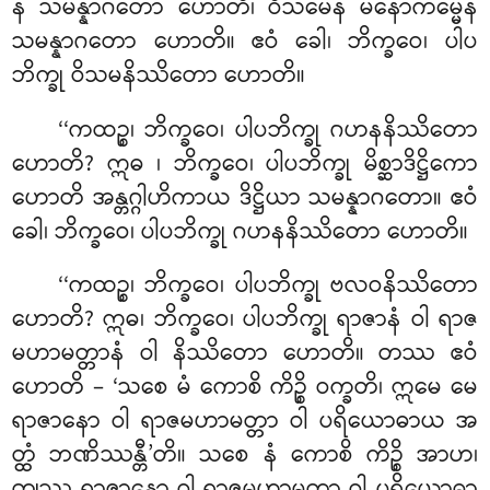
န သမန္နာဂတော ဟောတိ၊ ဝိသမေန မနောကမ္မေန
သမန္နာဂတော ဟောတိ။ ဧဝံ ခေါ၊ ဘိက္ခဝေ၊ ပါပ
ဘိက္ခု ဝိသမနိဿိတော ဟောတိ။
‘‘ကထဉ္စ၊ ဘိက္ခဝေ၊ ပါပဘိက္ခု ဂဟနနိဿိတော
ဟောတိ? ဣဓ
၊ ဘိက္ခဝေ၊ ပါပဘိက္ခု မိစ္ဆာဒိဋ္ဌိကော
ဟောတိ အန္တဂ္ဂါဟိကာယ ဒိဋ္ဌိယာ သမန္နာဂတော။ ဧဝံ
ခေါ၊ ဘိက္ခဝေ၊ ပါပဘိက္ခု ဂဟနနိဿိတော ဟောတိ။
‘‘ကထဉ္စ၊ ဘိက္ခဝေ၊ ပါပဘိက္ခု ဗလဝနိဿိတော
ဟောတိ? ဣဓ၊ ဘိက္ခဝေ၊ ပါပဘိက္ခု ရာဇာနံ ဝါ ရာဇ
မဟာမတ္တာနံ ဝါ နိဿိတော ဟောတိ။ တဿ ဧဝံ
ဟောတိ – ‘သစေ မံ ကောစိ ကိဉ္စိ ဝက္ခတိ၊ ဣမေ မေ
ရာဇာနော ဝါ
ရာဇမဟာမတ္တာ ဝါ ပရိယောဓာယ အ
တ္ထံ ဘဏိဿန္တီ’တိ။ သစေ နံ ကောစိ ကိဉ္စိ အာဟ၊