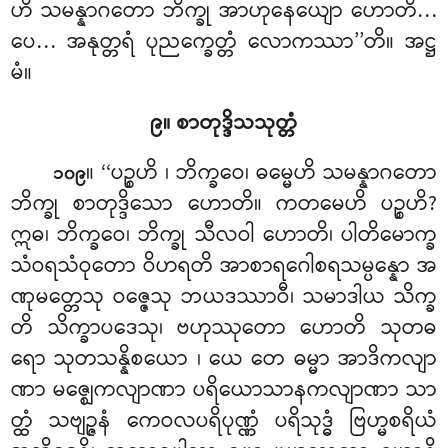
ဟိ သမန္နာဂတော ဘိက္ခု အာဟုနေယျော ဟောတိ…
ပေ… အနုတ္တရံ ပုညက္ခေတ္တံ လောကဿာ’’တိ။ အဋ္ဌ
မံ။
၉။ စာတုဒ္ဒိသသုတ္တံ
။ ‘‘ပဉ္စဟိ
၊ ဘိက္ခဝေ၊ ဓမ္မေဟိ သမန္နာဂတော
၁၀၉
ဘိက္ခု စာတုဒ္ဒိသော ဟောတိ။ ကတမေဟိ ပဉ္စဟိ?
ဣဓ၊ ဘိက္ခဝေ၊ ဘိက္ခု သီလဝါ ဟောတိ၊ ပါတိမောက္ခ
သံဝရသံဝုတော ဝိဟရတိ အာစာရဂေါစရသမ္ပန္နော အ
ဏုမတ္တေသု ဝဇ္ဇေသု ဘယဒဿာဝီ၊ သမာဒါယ သိက္ခ
တိ သိက္ခာပဒေသု၊ ဗဟုဿုတော ဟောတိ သုတဓ
ရော သုတသန္နိစယော
၊ ယေ တေ ဓမ္မာ အာဒိကလျာ
ဏာ မဇ္ဈေကလျာဏာ ပရိယောသာနကလျာဏာ သာ
တ္ထံ သဗျဉ္ဇနံ ကေဝလပရိပုဏ္ဏံ ပရိသုဒ္ဓံ ဗြဟ္မစရိယံ