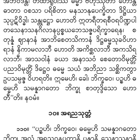
အဘိဝဒန္တိ၊ တထာရူပါဿ ဓမ္မာ ဗဟုဿုတာ ဟောန္တိ
ဓာတာ ဝစသာ ပရိစိတာ မနသာနုပေက္ခိတာ ဒိဋ္ဌိယာ
သုပ္ပဋိဝိဒ္ဓါ၊ သန္တုဋ္ဌော ဟောတိ ဣတရီတရစီဝရပိဏ္ဍပါ
တသေနာသနဂိလာနပ္ပစ္စယဘေသဇ္ဇပရိက္ခာရေန၊ စ
တုန္နံ ဈာနာနံ အာဘိစေတသိကာနံ ဒိဋ္ဌဓမ္မသုခဝိဟာ
ရာနံ နိကာမလာဘီ ဟောတိ အကိစ္ဆလာဘီ အကသိရ
လာဘီ၊ အာသဝါနံ ခယာ အနာသဝံ စေတောဝိမုတ္တိံ
ပညာဝိမုတ္တိံ ဒိဋ္ဌေဝ ဓမ္မေ သယံ အဘိညာ
သစ္ဆိကတွာ
ဥပသမ္ပဇ္ဇ ဝိဟရတိ။ ဣမေဟိ၊ ခေါ၊ ဘိက္ခဝေ၊ ပဉ္စဟိ ဓ
မ္မေဟိ သမန္နာဂတော ဘိက္ခု စာတုဒ္ဒိသော ဟော
တီ’’တိ။ နဝမံ။
၁၀။ အရညသုတ္တံ
။ ‘‘ပဉ္စဟိ၊ ဘိက္ခဝေ၊ ဓမ္မေဟိ သမန္နာဂတော
၁၁၀
ဘိက္ခု အလံ အရညဝနပတ္ထာနိ ပန္တာနိ သေနာသနာနိ