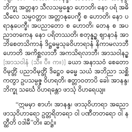
ဘိက္ခု အတ္တနာ သီလသမ္ပန္နော ဟောတိ၊ နော ပရံ အဓိ
သီလေ သမ္ပဝတ္တာ၊ အတ္တာနုပေက္ခီ စ ဟောတိ၊ နော ပ
ရာနုပေက္ခီ၊ အပညာတော
စ ဟောတိ၊ တေန စ အပ
ညာတကေန နော ပရိတဿတိ၊ စတုန္နဉ္စ ဈာနာနံ အာ
ဘိစေတသိကာနံ ဒိဋ္ဌဓမ္မသုခဝိဟာရာနံ နိကာမလာဘီ
ဟောတိ အကိစ္ဆလာဘီ အကသိရလာဘီ၊ အာသဝါနဉ္စ
[အာသဝါနံ (သီ။ ပီ။ က။)]
ခယာ အနာသဝံ စေတော
ဝိမုတ္တိံ ပညာဝိမုတ္တိံ ဒိဋ္ဌေဝ ဓမ္မေ သယံ အဘိညာ သစ္ဆိ
ကတွာ ဥပသမ္ပဇ္ဇ ဝိဟရတိ၊ ဧတ္တာဝတာပိ ခေါ၊ အာနန္ဒ၊
ဘိက္ခု သင်္ဃေ ဝိဟရန္တော ဖာသုံ ဝိဟရေယျ။
‘‘ဣမမှာ စာဟံ၊ အာနန္ဒ၊ ဖာသုဝိဟာရာ အညော
ဖာသုဝိဟာရော ဥတ္တရိတရော ဝါ ပဏီတတရော ဝါ န
တ္ထီတိ ဝဒါမီ’’တိ။ ဆဋ္ဌံ။