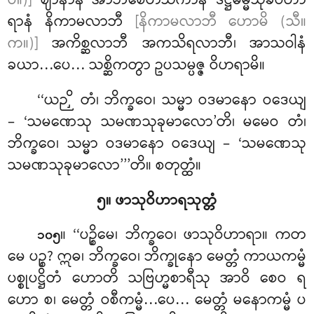
ပီ။)]
ဈာနာနံ အာဘိစေတသိကာနံ ဒိဋ္ဌဓမ္မသုခဝိဟာ
ရာနံ နိကာမလာဘီ
[နိကာမလာဘီ ဟောမိ (သီ။
က။)]
အကိစ္ဆလာဘီ အကသိရလာဘီ၊ အာသဝါနံ
ခယာ…ပေ… သစ္ဆိကတွာ ဥပသမ္ပဇ္ဇ ဝိဟရာမိ။
‘‘ယဉှိ
တံ၊ ဘိက္ခဝေ၊ သမ္မာ ဝဒမာနော ဝဒေယျ
– ‘သမဏေသု သမဏသုခုမာလော’တိ၊ မမေဝ တံ၊
ဘိက္ခဝေ၊ သမ္မာ ဝဒမာနော ဝဒေယျ – ‘သမဏေသု
သမဏသုခုမာလော’’’တိ။ စတုတ္ထံ။
၅။ ဖာသုဝိဟာရသုတ္တံ
။ ‘‘ပဉ္စိမေ၊ ဘိက္ခဝေ၊ ဖာသုဝိဟာရာ။ ကတ
၁၀၅
မေ ပဉ္စ? ဣဓ၊ ဘိက္ခဝေ၊ ဘိက္ခုနော မေတ္တံ ကာယကမ္မံ
ပစ္စုပဋ္ဌိတံ ဟောတိ သဗြဟ္မစာရီသု အာဝိ စေဝ ရ
ဟော စ၊ မေတ္တံ ဝစီကမ္မံ…ပေ… မေတ္တံ မနောကမ္မံ ပ