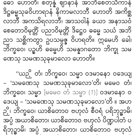
ဓော ဟောတိ၊ စတုန္နံ ဈာနာနံ အာဘိစေတသိကာနံ
ဒိဋ္ဌဓမ္မသုခဝိဟာရာနံ နိကာမလာဘီ ဟောတိ အကိစ္ဆ
လာဘီ အကသိရလာဘီ၊ အာသဝါနံ ခယာ အနာသဝံ
စေတောဝိမုတ္တိံ ပညာဝိမုတ္တိံ ဒိဋ္ဌေဝ ဓမ္မေ သယံ အဘိ
ညာ သစ္ဆိကတွာ ဥပသမ္ပဇ္ဇ ဝိဟရတိ။ ဣမေဟိ ခေါ၊
ဘိက္ခဝေ၊ ပဉ္စဟိ ဓမ္မေဟိ သမန္နာဂတော ဘိက္ခု သမ
ဏေသု သမဏသုခုမာလော ဟောတိ။
‘‘ယဉှိ တံ၊ ဘိက္ခဝေ၊ သမ္မာ ဝဒမာနော ဝဒေယျ
– ‘သမဏေသု သမဏသုခုမာလော’တိ၊ မမေဝ တံ၊
ဘိက္ခဝေ၊ သမ္မာ
[မမေဝ တံ သမ္မာ (?)]
ဝဒမာနော ဝ
ဒေယျ – ‘သမဏေသု သမဏသုခုမာလော’တိ
။ အဟ
ဉှိ၊ ဘိက္ခဝေ၊ ယာစိတောဝ ဗဟုလံ စီဝရံ ပရိဘုဉ္ဇာမိ၊
အပ္ပံ အယာစိတော၊ ယာစိတောဝ ဗဟုလံ ပိဏ္ဍပါတံ ပ
ရိဘုဉ္ဇာမိ၊ အပ္ပံ အယာစိတော၊ ယာစိတောဝ ဗဟုလံ