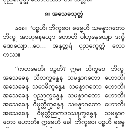
ပုညက္ခေတ္တံ လောကဿာ’’တိ။ သတ္တမံ။
၈။ အသေခသုတ္တံ
။ ‘‘ပဉ္စဟိ၊ ဘိက္ခဝေ၊ ဓမ္မေဟိ သမန္နာဂတော
၁၀၈
ဘိက္ခု အာဟုနေယျော ဟောတိ ပါဟုနေယျော ဒက္ခိ
ဏေယျော…ပေ… အနုတ္တရံ ပုညက္ခေတ္တံ လော
ကဿ။
‘‘ကတမေဟိ၊ ပဉ္စဟိ? ဣဓ၊ ဘိက္ခဝေ၊ ဘိက္ခု
အသေခေန သီလက္ခန္ဓေန သမန္နာဂတော ဟောတိ၊
အသေခေန သမာဓိက္ခန္ဓေန သမန္နာဂတော ဟောတိ၊
အသေခေန
ပညာက္ခန္ဓေန သမန္နာဂတော ဟောတိ၊
အသေခေန ဝိမုတ္တိက္ခန္ဓေန သမန္နာဂတော ဟောတိ၊
အသေခေန ဝိမုတ္တိဉာဏဒဿနက္ခန္ဓေန သမန္နာဂ
တော ဟောတိ။ ဣမေဟိ ခေါ၊ ဘိက္ခဝေ၊ ပဉ္စဟိ ဓမ္မေ