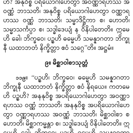
ဟိ? အနုဝိစ္စ ပရိယောဂါဟေတွာ အဝဏ္ဏာရဟဿ အ
ဝဏ္ဏံ ဘာသတိ၊ အနုဝိစ္စ ပရိယောဂါဟေတွာ ဝဏ္ဏာရ
ဟဿ ဝဏ္ဏံ ဘာသတိ၊ သမ္မာဒိဋ္ဌိကာ စ၊ ဟောတိ၊
သမ္မာသင်္ကပ္ပာ စ၊ သဒ္ဓါဒေယျံ န ဝိနိပါတေတိ။ ဣမေ
ဟိ ခေါ၊ ဘိက္ခဝေ၊ ပဉ္စဟိ ဓမ္မေဟိ သမန္နာဂတာ ဘိက္ခု
နီ ယထာဘတံ နိက္ခိတ္တာ ဧဝံ သဂ္ဂေ’’တိ။ အဋ္ဌမံ။
၉။ မိစ္ဆာဝါစာသုတ္တံ
။ ‘‘ပဉ္စဟိ၊ ဘိက္ခဝေ၊ ဓမ္မေဟိ သမန္နာဂတာ
၁၁၉
ဘိက္ခုနီ ယထာဘတံ နိက္ခိတ္တာ ဧဝံ နိရယေ။ ကတမေ
ဟိ ပဉ္စဟိ? အနနုဝိစ္စ အပရိယောဂါဟေတွာ အဝဏ္ဏာ
ရဟဿ ဝဏ္ဏံ ဘာသတိ၊ အနနုဝိစ္စ အပရိယောဂါဟေ
တွာ ဝဏ္ဏာရဟဿ အဝဏ္ဏံ ဘာသတိ၊ မိစ္ဆာဝါစာ စ
ဟောတိ၊ မိစ္ဆာကမ္မန္တာ စ၊ သဒ္ဓါဒေယျံ ဝိနိပါတေတိ။ ဣ