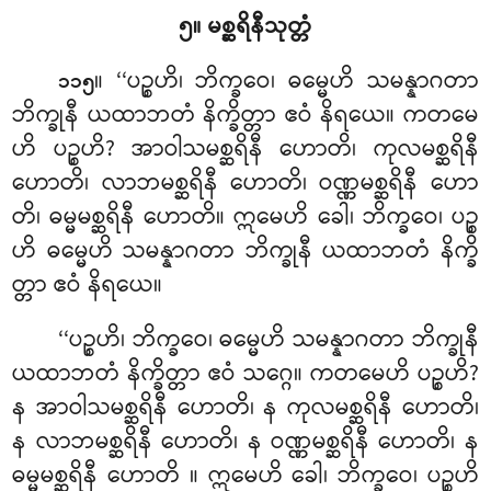
၅။ မစ္ဆရိနီသုတ္တံ
။ ‘‘ပဉ္စဟိ၊ ဘိက္ခဝေ၊ ဓမ္မေဟိ သမန္နာဂတာ
၁၁၅
ဘိက္ခုနီ ယထာဘတံ နိက္ခိတ္တာ ဧဝံ နိရယေ။ ကတမေ
ဟိ ပဉ္စဟိ? အာဝါသမစ္ဆရိနီ ဟောတိ၊ ကုလမစ္ဆရိနီ
ဟောတိ၊ လာဘမစ္ဆရိနီ ဟောတိ၊ ဝဏ္ဏမစ္ဆရိနီ ဟော
တိ၊ ဓမ္မမစ္ဆရိနီ ဟောတိ။ ဣမေဟိ ခေါ၊ ဘိက္ခဝေ၊ ပဉ္စ
ဟိ ဓမ္မေဟိ သမန္နာဂတာ ဘိက္ခုနီ ယထာဘတံ နိက္ခိ
တ္တာ ဧဝံ နိရယေ။
‘‘ပဉ္စဟိ၊ ဘိက္ခဝေ၊ ဓမ္မေဟိ သမန္နာဂတာ ဘိက္ခုနီ
ယထာဘတံ နိက္ခိတ္တာ ဧဝံ သဂ္ဂေ။ ကတမေဟိ ပဉ္စဟိ?
န အာဝါသမစ္ဆရိနီ ဟောတိ၊ န ကုလမစ္ဆရိနီ ဟောတိ၊
န လာဘမစ္ဆရိနီ ဟောတိ၊ န ဝဏ္ဏမစ္ဆရိနီ ဟောတိ၊ န
ဓမ္မမစ္ဆရိနီ ဟောတိ
။ ဣမေဟိ ခေါ၊ ဘိက္ခဝေ၊ ပဉ္စဟိ