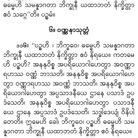
ဓမ္မေဟိ သမန္နာဂတာ ဘိက္ခုနီ ယထာဘတံ နိက္ခိတ္တာ
ဧဝံ သဂ္ဂေ’’တိ။ ပဉ္စမံ။
၆။ ဝဏ္ဏနာသုတ္တံ
။ ‘‘ပဉ္စဟိ
၊ ဘိက္ခဝေ၊ ဓမ္မေဟိ သမန္နာဂတာ
၁၁၆
ဘိက္ခုနီ ယထာဘတံ နိက္ခိတ္တာ ဧဝံ နိရယေ။ ကတမေ
ဟိ ပဉ္စဟိ? အနနုဝိစ္စ အပရိယောဂါဟေတွာ အဝဏ္ဏာ
ရဟဿ ဝဏ္ဏံ ဘာသတိ၊ အနနုဝိစ္စ အပရိယောဂါဟေ
တွာ ဝဏ္ဏာရဟဿ အဝဏ္ဏံ ဘာသတိ၊ အနနုဝိစ္စ အပ
ရိယောဂါဟေတွာ အပ္ပသာဒနီယေ ဌာနေ ပသာဒံ ဥပ
ဒံသေတိ၊ အနနုဝိစ္စ အပရိယောဂါဟေတွာ ပသာဒနီ
ယေ ဌာနေ အပ္ပသာဒံ ဥပဒံသေတိ၊ သဒ္ဓါဒေယျံ ဝိနိပါ
တေတိ။ ဣမေဟိ ခေါ၊ ဘိက္ခဝေ၊ ပဉ္စဟိ ဓမ္မေဟိ သမ
န္နာဂတာ ဘိက္ခုနီ ယထာဘတံ နိက္ခိတ္တာ ဧဝံ နိရယေ။