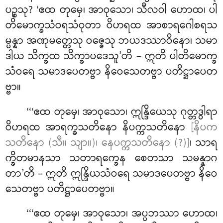
ပဉ္စသု? ‘ဧထ တုမှေ၊ အာဝုသော၊ သီလဝါ ဟောထ၊ ပါ
တိမောက္ခသံဝရသံဝုတာ ဝိဟရထ အာစာရဂေါစရသ
မ္ပန္နာ အဏုမတ္တေသု ဝဇ္ဇေသု ဘယဒဿာဝိနော၊ သမာ
ဒါယ သိက္ခထ သိက္ခာပဒေသူ’တိ – ဣတိ ပါတိမောက္ခ
သံဝရေ သမာဒပေတဗ္ဗာ နိဝေသေတဗ္ဗာ ပတိဋ္ဌာပေတ
ဗ္ဗာ။
‘‘‘ဧထ တုမှေ၊ အာဝုသော၊ ဣန္ဒြိယေသု ဂုတ္တဒွါရာ
ဝိဟရထ အာရက္ခသတိနော နိပက္ကသတိနော
[နိပက
သတိနော (သီ။ သျာ။)၊ နေပက္ကသတိနော (?)]
၊ သာရ
က္ခိတမာနသာ
သတာရက္ခေန စေတသာ သမန္နာဂ
တာ’တိ – ဣတိ ဣန္ဒြိယသံဝရေ သမာဒပေတဗ္ဗာ နိဝေ
သေတဗ္ဗာ ပတိဋ္ဌာပေတဗ္ဗာ။
‘‘‘ဧထ တုမှေ၊ အာဝုသော၊ အပ္ပဘဿာ ဟောထ၊