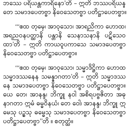
ဘဿေ ပရိယန္တကာရိနော’တိ – ဣတိ ဘဿပရိယန္
တေ သမာဒပေတဗ္ဗာ နိဝေသေတဗ္ဗာ ပတိဋ္ဌာပေတဗ္ဗာ။
‘‘‘ဧထ တုမှေ၊ အာဝုသော၊ အာရညိကာ ဟောထ၊
အရညဝနပတ္ထာနိ ပန္တာနိ သေနာသနာနိ ပဋိသေဝ
ထာ’တိ – ဣတိ ကာယဝူပကာသေ သမာဒပေတဗ္ဗာ
နိဝေသေတဗ္ဗာ ပတိဋ္ဌာပေတဗ္ဗာ။
‘‘‘ဧထ တုမှေ၊ အာဝုသော၊ သမ္မာဒိဋ္ဌိကာ ဟောထ
သမ္မာဒဿနေန သမန္နာဂတာ’တိ – ဣတိ သမ္မာဒဿ
နေ သမာဒပေတဗ္ဗာ နိဝေသေတဗ္ဗာ ပတိဋ္ဌာပေတဗ္ဗာ။
ယေ
တေ၊ အာနန္ဒ၊ ဘိက္ခူ နဝါ အစိရပဗ္ဗဇိတာ အဓု
နာဂတာ ဣမံ ဓမ္မဝိနယံ၊ တေ ဝေါ၊ အာနန္ဒ၊ ဘိက္ခူ ဣ
မေသု ပဉ္စသု ဓမ္မေသု သမာဒပေတဗ္ဗာ နိဝေသေတဗ္ဗာ
ပတိဋ္ဌာပေတဗ္ဗာ’’တိ
။ စတုတ္ထံ။