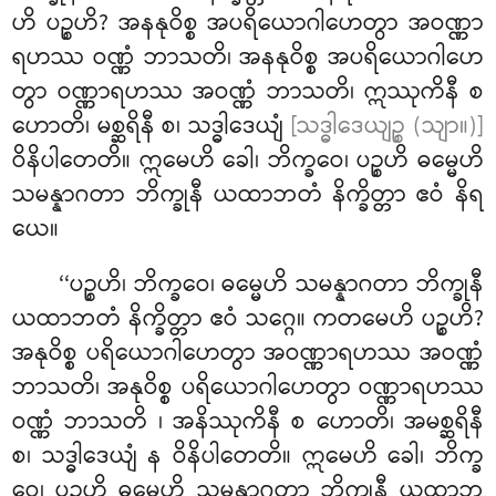
ဟိ ပဉ္စဟိ? အနနုဝိစ္စ အပရိယောဂါဟေတွာ အဝဏ္ဏာ
ရဟဿ ဝဏ္ဏံ ဘာသတိ၊ အနနုဝိစ္စ အပရိယောဂါဟေ
တွာ ဝဏ္ဏာရဟဿ အဝဏ္ဏံ ဘာသတိ၊ ဣဿုကိနီ စ
ဟောတိ၊ မစ္ဆရိနီ စ၊ သဒ္ဓါဒေယျံ
[သဒ္ဓါဒေယျဉ္စ (သျာ။)]
ဝိနိပါတေတိ။ ဣမေဟိ ခေါ၊ ဘိက္ခဝေ၊ ပဉ္စဟိ ဓမ္မေဟိ
သမန္နာဂတာ ဘိက္ခုနီ ယထာဘတံ နိက္ခိတ္တာ ဧဝံ နိရ
ယေ။
‘‘ပဉ္စဟိ၊ ဘိက္ခဝေ၊ ဓမ္မေဟိ သမန္နာဂတာ ဘိက္ခုနီ
ယထာဘတံ နိက္ခိတ္တာ ဧဝံ သဂ္ဂေ။ ကတမေဟိ ပဉ္စဟိ?
အနုဝိစ္စ ပရိယောဂါဟေတွာ အဝဏ္ဏာရဟဿ အဝဏ္ဏံ
ဘာသတိ၊ အနုဝိစ္စ ပရိယောဂါဟေတွာ ဝဏ္ဏာရဟဿ
ဝဏ္ဏံ ဘာသတိ
၊ အနိဿုကိနီ စ ဟောတိ၊ အမစ္ဆရိနီ
စ၊ သဒ္ဓါဒေယျံ
န ဝိနိပါတေတိ။ ဣမေဟိ ခေါ၊ ဘိက္ခ
ဝေ၊ ပဉ္စဟိ ဓမ္မေဟိ သမန္နာဂတာ ဘိက္ခုနီ ယထာဘ