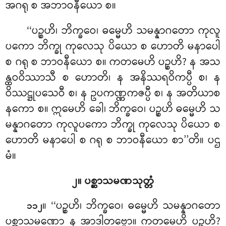
အဂရု စ အဘာဝနီယော စ။
‘‘ပဉ္စဟိ၊ ဘိက္ခဝေ၊ ဓမ္မေဟိ သမန္နာဂတော ကုလူ
ပကော ဘိက္ခု ကုလေသု ပိယော စ ဟောတိ မနာပေါ
စ ဂရု စ ဘာဝနီယော စ။ ကတမေဟိ ပဉ္စဟိ? န အသ
န္ထဝဝိဿာသီ စ ဟောတိ၊ န အနိဿရဝိကပ္ပီ စ၊ န
ဝိဿဋ္ဌုပသေဝီ စ၊ န ဥပကဏ္ဏကဇပ္ပီ စ၊ န အတိယာစ
နကော စ။ ဣမေဟိ
ခေါ၊ ဘိက္ခဝေ၊ ပဉ္စဟိ ဓမ္မေဟိ သ
မန္နာဂတော ကုလူပကော ဘိက္ခု ကုလေသု ပိယော စ
ဟောတိ မနာပေါ စ ဂရု စ ဘာဝနီယော စာ’’တိ။ ပဌ
မံ။
၂။ ပစ္ဆာသမဏသုတ္တံ
။ ‘‘ပဉ္စဟိ၊ ဘိက္ခဝေ၊ ဓမ္မေဟိ သမန္နာဂတော
၁၁၂
ပစ္ဆာသမဏော န အာဒါတဗ္ဗော။ ကတမေဟိ ပဉ္စဟိ?