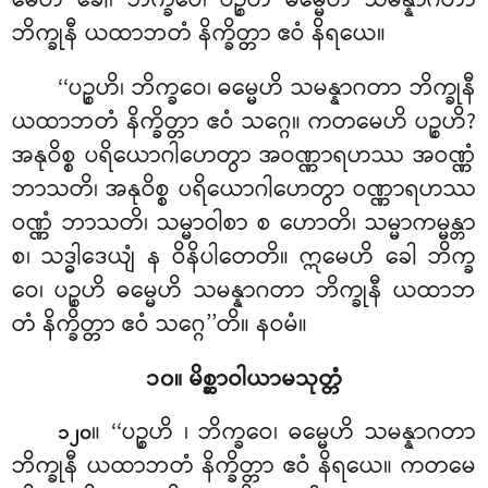
မေဟိ ခေါ၊ ဘိက္ခဝေ၊ ပဉ္စဟိ ဓမ္မေဟိ သမန္နာဂတာ
ဘိက္ခုနီ ယထာဘတံ နိက္ခိတ္တာ ဧဝံ နိရယေ။
‘‘ပဉ္စဟိ၊ ဘိက္ခဝေ၊ ဓမ္မေဟိ သမန္နာဂတာ ဘိက္ခုနီ
ယထာဘတံ နိက္ခိတ္တာ ဧဝံ သဂ္ဂေ။ ကတမေဟိ ပဉ္စဟိ?
အနုဝိစ္စ ပရိယောဂါဟေတွာ အဝဏ္ဏာရဟဿ အဝဏ္ဏံ
ဘာသတိ၊ အနုဝိစ္စ ပရိယောဂါဟေတွာ ဝဏ္ဏာရဟဿ
ဝဏ္ဏံ ဘာသတိ၊ သမ္မာဝါစာ စ ဟောတိ၊ သမ္မာကမ္မန္တာ
စ၊ သဒ္ဓါဒေယျံ
န ဝိနိပါတေတိ။ ဣမေဟိ ခေါ ဘိက္ခ
ဝေ၊ ပဉ္စဟိ ဓမ္မေဟိ သမန္နာဂတာ ဘိက္ခုနီ ယထာဘ
တံ နိက္ခိတ္တာ ဧဝံ သဂ္ဂေ’’တိ။ နဝမံ။
၁၀။ မိစ္ဆာဝါယာမသုတ္တံ
။ ‘‘ပဉ္စဟိ
၊ ဘိက္ခဝေ၊ ဓမ္မေဟိ သမန္နာဂတာ
၁၂၀
ဘိက္ခုနီ ယထာဘတံ နိက္ခိတ္တာ ဧဝံ နိရယေ။ ကတမေ