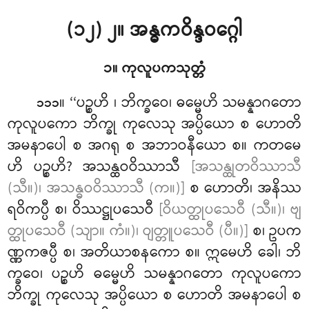
(၁၂) ၂။ အန္ဓကဝိန္ဒဝဂ္ဂေါ
၁။ ကုလူပကသုတ္တံ
။ ‘‘ပဉ္စဟိ
၊ ဘိက္ခဝေ၊ ဓမ္မေဟိ သမန္နာဂတော
၁၁၁
ကုလူပကော ဘိက္ခု ကုလေသု အပ္ပိယော စ ဟောတိ
အမနာပေါ စ အဂရု စ အဘာဝနီယော စ။ ကတမေ
ဟိ ပဉ္စဟိ? အသန္ထဝဝိဿာသီ
[အသန္ထုတဝိဿာသီ
(သီ။)၊ အသန္ဓဝဝိဿာသီ (က။)]
စ ဟောတိ၊ အနိဿ
ရဝိကပ္ပီ စ၊ ဝိဿဋ္ဌုပသေဝီ
[ဝိယတ္ထုပသေဝီ (သီ။)၊ ဗျ
တ္ထုပသေဝီ (သျာ။ ကံ။)၊ ဝျတ္တူပသေဝီ (ပီ။)]
စ၊ ဥပက
ဏ္ဏကဇပ္ပီ စ၊ အတိယာစနကော စ။ ဣမေဟိ ခေါ၊ ဘိ
က္ခဝေ၊ ပဉ္စဟိ ဓမ္မေဟိ သမန္နာဂတော ကုလူပကော
ဘိက္ခု ကုလေသု အပ္ပိယော စ ဟောတိ အမနာပေါ စ