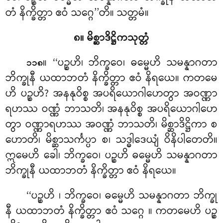
တံ နိက္ခိတ္တာ ဧဝံ သဂ္ဂေ’’တိ။ သတ္တမံ။
၈။ မိစ္ဆာဒိဋ္ဌိကသုတ္တံ
။ ‘‘ပဉ္စဟိ၊ ဘိက္ခဝေ၊ ဓမ္မေဟိ သမန္နာဂတာ
၁၁၈
ဘိက္ခုနီ ယထာဘတံ နိက္ခိတ္တာ ဧဝံ နိရယေ။ ကတမေ
ဟိ ပဉ္စဟိ? အနနုဝိစ္စ အပရိယောဂါဟေတွာ အဝဏ္ဏာ
ရဟဿ ဝဏ္ဏံ ဘာသတိ၊ အနနုဝိစ္စ အပရိယောဂါဟေ
တွာ ဝဏ္ဏာရဟဿ အဝဏ္ဏံ ဘာသတိ၊ မိစ္ဆာဒိဋ္ဌိကာ စ
ဟောတိ၊ မိစ္ဆာသင်္ကပ္ပာ စ၊ သဒ္ဓါဒေယျံ ဝိနိပါတေတိ။
ဣမေဟိ ခေါ၊ ဘိက္ခဝေ၊ ပဉ္စဟိ ဓမ္မေဟိ သမန္နာဂတာ
ဘိက္ခုနီ ယထာဘတံ နိက္ခိတ္တာ ဧဝံ နိရယေ။
‘‘ပဉ္စဟိ
၊ ဘိက္ခဝေ၊ ဓမ္မေဟိ သမန္နာဂတာ ဘိက္ခု
နီ ယထာဘတံ နိက္ခိတ္တာ ဧဝံ သဂ္ဂေ
။ ကတမေဟိ ပဉ္စ