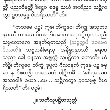
တ္တိံ ပညာဝိမုတ္တိံ ဒိဋ္ဌေဝ ဓမ္မေ သယံ အဘိညာ သစ္ဆိက
တွာ ဥပသမ္ပဇ္ဇ ဝိဟရိဿတီ’’’တိ။
‘‘ကတမေ ပဉ္စ? ဣဓ၊ ဘိက္ခဝေ၊ ဘိက္ခု
အသုဘာ
နုပဿီ ကာယေ ဝိဟရတိ၊ အာဟာရေ ပဋိကူလသညီ၊
သဗ္ဗလောကေ အနဘိရတသညီ
[သဗ္ဗတ္ထပိ ဧဝမေဝ
ဒိဿတိ]
၊ သဗ္ဗသင်္ခါရေသု
အနိစ္စာနုပဿီ၊ မရဏ
သညာ ခေါ ပနဿ အဇ္ဈတ္တံ သူပဋ္ဌိတာ ဟောတိ။ ယံ
ကိဉ္စိ၊ ဘိက္ခဝေ၊ ဘိက္ခုံ ဒုဗ္ဗလံ ဂိလာနကံ ဣမေ ပဉ္စ ဓမ္
မာ န ဝိဇဟန္တိ၊ တဿေတံ ပါဋိကင်္ခံ – ‘နစိရဿေဝ
အာသဝါနံ ခယာ…ပေ… သစ္ဆိကတွာ ဥပသမ္ပဇ္ဇ ဝိဟ
ရိဿတီ’’’တိ။ ပဌမံ။
၂။ သတိသူပဋ္ဌိတသုတ္တံ