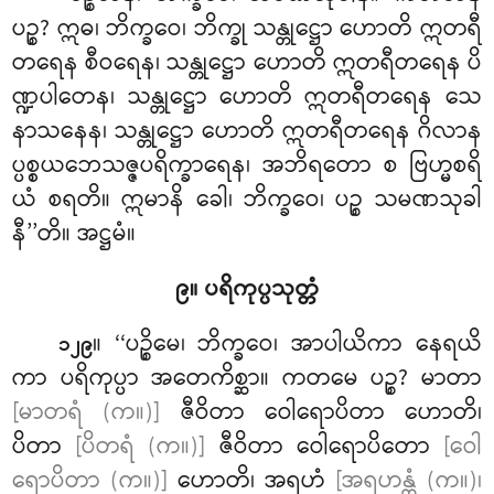
ပဉ္စ? ဣဓ၊ ဘိက္ခဝေ၊ ဘိက္ခု သန္တုဋ္ဌော ဟောတိ ဣတရီ
တရေန စီဝရေန၊ သန္တုဋ္ဌော ဟောတိ ဣတရီတရေန ပိ
ဏ္ဍပါတေန၊ သန္တုဋ္ဌော ဟောတိ ဣတရီတရေန
သေ
နာသနေန၊ သန္တုဋ္ဌော ဟောတိ ဣတရီတရေန ဂိလာန
ပ္ပစ္စယဘေသဇ္ဇပရိက္ခာရေန၊ အဘိရတော စ ဗြဟ္မစရိ
ယံ စရတိ။ ဣမာနိ ခေါ၊ ဘိက္ခဝေ၊ ပဉ္စ သမဏသုခါ
နီ’’တိ။ အဋ္ဌမံ။
၉။ ပရိကုပ္ပသုတ္တံ
။ ‘‘ပဉ္စိမေ၊ ဘိက္ခဝေ၊ အာပါယိကာ နေရယိ
၁၂၉
ကာ ပရိကုပ္ပာ အတေကိစ္ဆာ။ ကတမေ ပဉ္စ? မာတာ
[မာတရံ (က။)]
ဇီဝိတာ ဝေါရောပိတာ ဟောတိ၊
ပိတာ
[ပိတရံ (က။)]
ဇီဝိတာ ဝေါရောပိတော
[ဝေါ
ရောပိတာ (က။)]
ဟောတိ၊ အရဟံ
[အရဟန္တံ (က။)၊