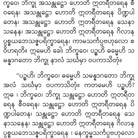
က္ခဝေ၊ ဘိက္ခု အသန္တုဋ္ဌော ဟောတိ ဣတရီတရေန စီ
ဝရေန၊ အသန္တုဋ္ဌော ဟောတိ ဣတရီတရေန ပိဏ္ဍပါ
တေန၊ အသန္တုဋ္ဌော ဟောတိ ဣတရီတရေန သေနာ
သနေန၊ အသန္တုဋ္ဌော ဟောတိ ဣတရီတရေန ဂိလာန
ပ္ပစ္စယဘေသဇ္ဇပရိက္ခာရေန၊ ကာမသင်္ကပ္ပဗဟုလော စ
ဝိဟရတိ။ ဣမေဟိ ခေါ၊ ဘိက္ခဝေ၊ ပဉ္စဟိ ဓမ္မေဟိ သ
မန္နာဂတော ဘိက္ခု နာလံ သင်္ဃမှာ ဝပကာသိတုံ။
‘‘ပဉ္စဟိ၊ ဘိက္ခဝေ၊ ဓမ္မေဟိ သမန္နာဂတော ဘိက္ခု
အလံ သင်္ဃမှာ ဝပကာသိတုံ။ ကတမေဟိ ပဉ္စဟိ?
ဣဓ
၊ ဘိက္ခဝေ၊ ဘိက္ခု သန္တုဋ္ဌော ဟောတိ ဣတရီတ
ရေန စီဝရေန၊ သန္တုဋ္ဌော ဟောတိ ဣတရီတရေန ပိ
ဏ္ဍပါတေန၊ သန္တုဋ္ဌော ဟောတိ ဣတရီတရေန သေ
နာသနေန၊ သန္တုဋ္ဌော ဟောတိ ဣတရီတရေန ဂိလာန
ပ္ပစ္စယဘေသဇ္ဇပရိက္ခာရေန
၊ နေက္ခမ္မသင်္ကပ္ပဗဟုလော