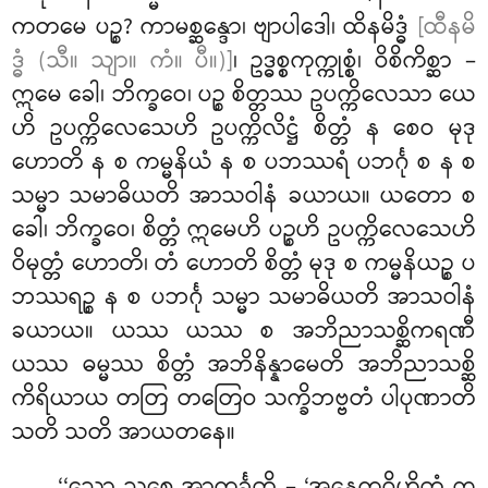
ကတမေ ပဉ္စ? ကာမစ္ဆန္ဒော၊ ဗျာပါဒေါ၊ ထိနမိဒ္ဓံ
[ထီနမိ
ဒ္ဓံ (သီ။ သျာ။ ကံ။ ပီ။)]
၊ ဥဒ္ဓစ္စကုက္ကုစ္စံ၊ ဝိစိကိစ္ဆာ –
ဣမေ ခေါ၊ ဘိက္ခဝေ၊ ပဉ္စ စိတ္တဿ ဥပက္ကိလေသာ ယေ
ဟိ ဥပက္ကိလေသေဟိ ဥပက္ကိလိဋ္ဌံ စိတ္တံ န စေဝ မုဒု
ဟောတိ န စ ကမ္မနိယံ န စ ပဘဿရံ ပဘင်္ဂု စ န စ
သမ္မာ
သမာဓိယတိ အာသဝါနံ ခယာယ။ ယတော စ
ခေါ၊ ဘိက္ခဝေ၊ စိတ္တံ ဣမေဟိ ပဉ္စဟိ ဥပက္ကိလေသေဟိ
ဝိမုတ္တံ ဟောတိ၊ တံ ဟောတိ စိတ္တံ မုဒု စ ကမ္မနိယဉ္စ
ပ
ဘဿရဉ္စ န စ ပဘင်္ဂု သမ္မာ သမာဓိယတိ အာသဝါနံ
ခယာယ။ ယဿ ယဿ စ အဘိညာသစ္ဆိကရဏီ
ယဿ ဓမ္မဿ စိတ္တံ အဘိနိန္နာမေတိ အဘိညာသစ္ဆိ
ကိရိယာယ တတြ တတြေဝ သက္ခိဘဗ္ဗတံ ပါပုဏာတိ
သတိ သတိ အာယတနေ။
‘‘သော
သစေ အာကင်္ခတိ – ‘အနေကဝိဟိတံ ဣ