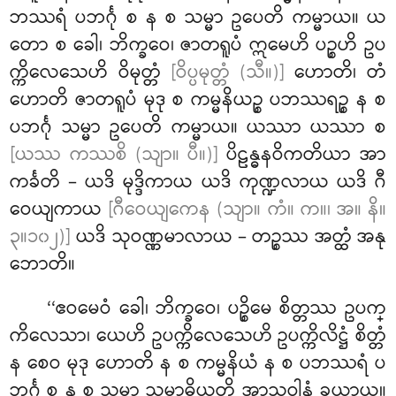
ဘဿရံ ပဘင်္ဂု စ န စ သမ္မာ ဥပေတိ ကမ္မာယ။ ယ
တော စ ခေါ၊ ဘိက္ခဝေ၊ ဇာတရူပံ ဣမေဟိ ပဉ္စဟိ ဥပ
က္ကိလေသေဟိ ဝိမုတ္တံ
[ဝိပ္ပမုတ္တံ (သီ။)]
ဟောတိ၊ တံ
ဟောတိ ဇာတရူပံ မုဒု စ ကမ္မနိယဉ္စ ပဘဿရဉ္စ န စ
ပဘင်္ဂု သမ္မာ ဥပေတိ ကမ္မာယ။ ယဿာ ယဿာ စ
[ယဿ ကဿစိ (သျာ။ ပီ။)]
ပိဠန္ဓနဝိကတိယာ အာ
ကင်္ခတိ – ယဒိ မုဒ္ဒိကာယ ယဒိ ကုဏ္ဍလာယ ယဒိ ဂီ
ဝေယျကာယ
[ဂီဝေယျကေန (သျာ။ ကံ။ က။၊ အ။ နိ။
၃။၁၀၂)]
ယဒိ သုဝဏ္ဏမာလာယ – တဉ္စဿ အတ္ထံ အနု
ဘောတိ။
‘‘ဧဝမေဝံ ခေါ၊ ဘိက္ခဝေ၊ ပဉ္စိမေ စိတ္တဿ ဥပက္
ကိလေသာ၊ ယေဟိ ဥပက္ကိလေသေဟိ ဥပက္ကိလိဋ္ဌံ စိတ္တံ
န စေဝ မုဒု ဟောတိ န စ ကမ္မနိယံ န စ ပဘဿရံ ပ
ဘင်္ဂု စ န စ သမ္မာ သမာဓိယတိ အာသဝါနံ ခယာယ။