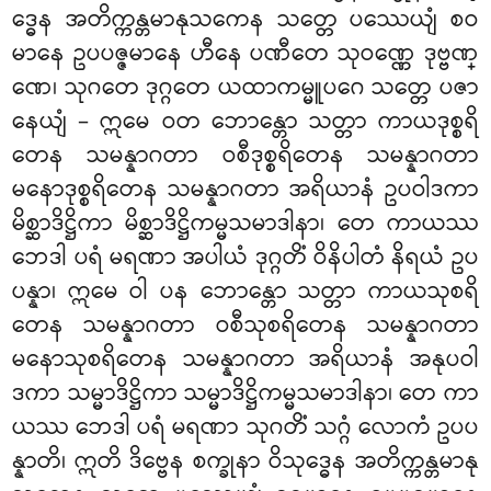
ဒ္ဓေန အတိက္ကန္တမာနုသကေန သတ္တေ ပဿေယျံ စဝ
မာနေ ဥပပဇ္ဇမာနေ ဟီနေ ပဏီတေ သုဝဏ္ဏေ ဒုဗ္ဗဏ္
ဏေ၊ သုဂတေ ဒုဂ္ဂတေ ယထာကမ္မူပဂေ သတ္တေ ပဇာ
နေယျံ – ဣမေ ဝတ ဘောန္တော သတ္တာ ကာယဒုစ္စရိ
တေန သမန္နာဂတာ ဝစီဒုစ္စရိတေန သမန္နာဂတာ
မနောဒုစ္စရိတေန သမန္နာဂတာ အရိယာနံ ဥပဝါဒကာ
မိစ္ဆာဒိဋ္ဌိကာ မိစ္ဆာဒိဋ္ဌိကမ္မသမာဒါနာ၊ တေ ကာယဿ
ဘေဒါ ပရံ မရဏာ အပါယံ ဒုဂ္ဂတိံ ဝိနိပါတံ နိရယံ ဥပ
ပန္နာ၊ ဣမေ ဝါ ပန ဘောန္တော သတ္တာ ကာယသုစရိ
တေန သမန္နာဂတာ ဝစီသုစရိတေန သမန္နာဂတာ
မနောသုစရိတေန သမန္နာဂတာ အရိယာနံ အနုပဝါ
ဒကာ သမ္မာဒိဋ္ဌိကာ သမ္မာဒိဋ္ဌိကမ္မသမာဒါနာ၊ တေ ကာ
ယဿ ဘေဒါ ပရံ မရဏာ သုဂတိံ သဂ္ဂံ လောကံ ဥပပ
န္နာတိ၊ ဣတိ ဒိဗ္ဗေန စက္ခုနာ ဝိသုဒ္ဓေန အတိက္ကန္တမာနု