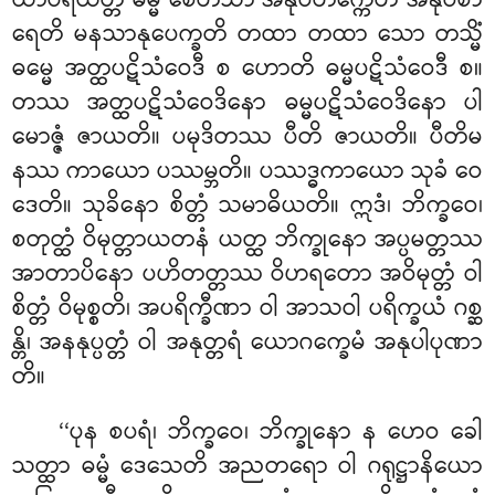
ထာပရိယတ္တံ
ဓမ္မံ စေတသာ အနုဝိတက္ကေတိ အနုဝိစာ
ရေတိ မနသာနုပေက္ခတိ တထာ တထာ သော တသ္မိံ
ဓမ္မေ အတ္ထပဋိသံဝေဒီ စ ဟောတိ ဓမ္မပဋိသံဝေဒီ စ။
တဿ အတ္ထပဋိသံဝေဒိနော ဓမ္မပဋိသံဝေဒိနော ပါ
မောဇ္ဇံ ဇာယတိ။ ပမုဒိတဿ ပီတိ ဇာယတိ။ ပီတိမ
နဿ ကာယော ပဿမ္ဘတိ။ ပဿဒ္ဓကာယော သုခံ ဝေ
ဒေတိ။ သုခိနော စိတ္တံ သမာဓိယတိ။ ဣဒံ၊ ဘိက္ခဝေ၊
စတုတ္ထံ ဝိမုတ္တာယတနံ ယတ္ထ ဘိက္ခုနော အပ္ပမတ္တဿ
အာတာပိနော ပဟိတတ္တဿ ဝိဟရတော အဝိမုတ္တံ ဝါ
စိတ္တံ ဝိမုစ္စတိ၊ အပရိက္ခီဏာ ဝါ အာသဝါ ပရိက္ခယံ ဂစ္ဆ
န္တိ၊ အနနုပ္ပတ္တံ ဝါ အနုတ္တရံ ယောဂက္ခေမံ အနုပါပုဏာ
တိ။
‘‘ပုန စပရံ၊ ဘိက္ခဝေ၊ ဘိက္ခုနော န ဟေဝ ခေါ
သတ္ထာ ဓမ္မံ ဒေသေတိ အညတရော ဝါ ဂရုဋ္ဌာနိယော