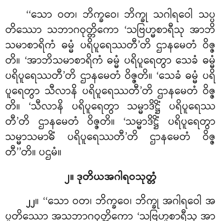
‘‘သော
ဝတ၊ ဘိက္ခဝေ၊ ဘိက္ခု သဂါရဝေါ သပ္ပ
တိဿော သဘာဂဝုတ္တိကော ‘သဗြဟ္မစာရီသု အာဘိ
သမာစာရိကံ ဓမ္မံ ပရိပူရေဿတီ’တိ ဌာနမေတံ ဝိဇ္ဇ
တိ။ ‘အာဘိသမာစာရိကံ ဓမ္မံ ပရိပူရေတွာ သေခံ ဓမ္မံ
ပရိပူရေဿတီ’တိ ဌာနမေတံ ဝိဇ္ဇတိ။ ‘သေခံ ဓမ္မံ ပရိ
ပူရေတွာ သီလာနိ ပရိပူရေဿတီ’တိ ဌာနမေတံ ဝိဇ္ဇ
တိ။ ‘သီလာနိ ပရိပူရေတွာ သမ္မာဒိဋ္ဌိံ ပရိပူရေဿ
တီ’တိ ဌာနမေတံ ဝိဇ္ဇတိ။ ‘သမ္မာဒိဋ္ဌိံ ပရိပူရေတွာ
သမ္မာသမာဓိံ ပရိပူရေဿတီ’တိ ဌာနမေတံ ဝိဇ္ဇ
တီ’’တိ။ ပဌမံ။
၂။ ဒုတိယအဂါရဝသုတ္တံ
။ ‘‘သော
ဝတ၊ ဘိက္ခဝေ၊ ဘိက္ခု အဂါရဝေါ အ
၂၂
ပ္ပတိဿော အသဘာဂဝုတ္တိကော ‘သဗြဟ္မစာရီသု အာ