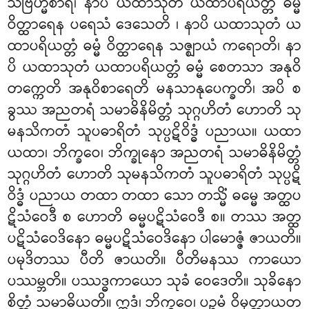
သဗြဟ္မစာရီ၊ နာပိ ယထာသုတံ ယထာပရိယတ္တံ ဓမ္မံ
ဝိတ္ထာရေန ပရေသံ ဒေသေတိ
၊ နာပိ ယထာသုတံ ယ
ထာပရိယတ္တံ ဓမ္မံ ဝိတ္ထာရေန သဇ္ဈာယံ ကရောတိ၊ နာ
ပိ ယထာသုတံ ယထာပရိယတ္တံ ဓမ္မံ စေတသာ အနုဝိ
တက္ကေတိ အနုဝိစာရေတိ မနသာနုပေက္ခတိ၊ အပိ စ
ခွဿ အညတရံ သမာဓိနိမိတ္တံ သုဂ္ဂဟိတံ ဟောတိ သု
မနသိကတံ သူပဓာရိတံ သုပ္ပဋိဝိဒ္ဓံ ပညာယ။ ယထာ
ယထာ၊ ဘိက္ခဝေ၊ ဘိက္ခုနော အညတရံ သမာဓိနိမိတ္တံ
သုဂ္ဂဟိတံ ဟောတိ သုမနသိကတံ သူပဓာရိတံ သုပ္ပဋိ
ဝိဒ္ဓံ ပညာယ တထာ တထာ သော တသ္မိံ ဓမ္မေ အတ္ထပ
ဋိသံဝေဒီ စ ဟောတိ ဓမ္မပဋိသံဝေဒီ စ။ တဿ အတ္ထ
ပဋိသံဝေဒိနော ဓမ္မပဋိသံဝေဒိနော ပါမောဇ္ဇံ ဇာယတိ။
ပမုဒိတဿ ပီတိ ဇာယတိ။ ပီတိမနဿ ကာယော
ပဿမ္ဘတိ။ ပဿဒ္ဓကာယော သုခံ ဝေဒေတိ။ သုခိနော
စိတ္တံ သမာဓိယတိ။ ဣဒံ၊ ဘိက္ခဝေ၊ ပဉ္စမံ ဝိမုတ္တာယတ