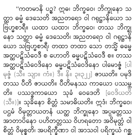
‘‘ကတမာနိ ပဉ္စ? ဣဓ၊ ဘိက္ခဝေ၊ ဘိက္ခုနော သ
တ္ထာ ဓမ္မံ ဒေသေတိ အညတရော ဝါ ဂရုဋ္ဌာနိယော သ
ဗြဟ္မစာရီ။ ယထာ ယထာ၊ ဘိက္ခဝေ၊ တဿ ဘိက္ခု
နော သတ္ထာ ဓမ္မံ ဒေသေတိ၊ အညတရော
ဝါ ဂရုဋ္ဌာနိ
ယော သဗြဟ္မစာရီ၊ တထာ တထာ သော တသ္မိံ ဓမ္မေ
အတ္ထပဋိသံဝေဒီ စ ဟောတိ ဓမ္မပဋိသံဝေဒီ စ။ တဿ
အတ္ထပဋိသံဝေဒိနော ဓမ္မပဋိသံဝေဒိနော ပါမောဇ္ဇံ
[ပါ
မုဇ္ဇံ (သီ။ သျာ။ ကံ။) ဒီ။ နိ။ ၃။၃၂၂]
ဇာယတိ။ ပမုဒိ
တဿ ပီတိ ဇာယတိ။ ပီတိမနဿ ကာယော ပဿမ္ဘ
တိ။ ပဿဒ္ဓကာယော သုခံ ဝေဒေတိ
[ဝေဒိယတိ
(သီ။)]
။ သုခိနော စိတ္တံ သမာဓိယတိ။ ဣဒံ၊ ဘိက္ခဝေ၊
ပဌမံ ဝိမုတ္တာယတနံ ယတ္ထ ဘိက္ခုနော အပ္ပမတ္တဿ
အာတာပိနော ပဟိတတ္တဿ ဝိဟရတော အဝိမုတ္တံ ဝါ
စိတ္တံ ဝိမုစ္စတိ၊ အပရိက္ခီဏာ ဝါ အာသဝါ ပရိက္ခယံ ဂစ္ဆ