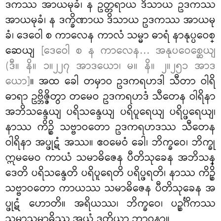
ဒကဿ အာယမုခံ၊ န ဥတ္တရာယ ဒိသာယ
ဥဒကဿ
အာယမုခံ၊ န ဒက္ခိဏာယ ဒိသာယ ဥဒကဿ အာယမု
ခံ၊ ဒေဝေါ စ ကာလေန ကာလံ သမ္မာ ဓာရံ နာနုပ္ပဝေစ္
ဆေယျ
[ဒေဝေါ စ န ကာလေန… အနုပဝေစ္ဆေယျ
(ဒီ။ နိ။ ၁။၂၂၇ အာဒယော၊ မ။ နိ။ ၂။၂၅၁ အာဒ
ယော]
။ အထ ခေါ တမှာဝ ဥဒကရဟဒါ သီတာ ဝါရိ
ဓာရာ ဥဗ္ဘိဇ္ဇိတွာ တမေဝ ဥဒကရဟဒံ သီတေန ဝါရိနာ
အဘိသန္ဒေယျ ပရိသန္ဒေယျ ပရိပူရေယျ ပရိပ္ဖရေယျ၊
နာဿ ကိဉ္စိ သဗ္ဗာဝတော ဥဒကရဟဒဿ သီတေန
ဝါရိနာ အပ္ဖုဋံ အဿ။ ဧဝမေဝံ ခေါ၊ ဘိက္ခဝေ၊ ဘိက္ခု
ဣမမေဝ ကာယံ သမာဓိဇေန ပီတိသုခေန အဘိသန္
ဒေတိ ပရိသန္ဒေတိ ပရိပူရေတိ ပရိပ္ဖရတိ၊ နာဿ ကိဉ္စိ
သဗ္ဗာဝတော ကာယဿ သမာဓိဇေန ပီတိသုခေန အ
ပ္ဖုဋံ ဟောတိ။ အရိယဿ၊ ဘိက္ခဝေ၊ ပဉ္စင်္ဂိကဿ
သမ္မာသမာဓိဿ အယံ ဒုတိယာ ဘာဝနာ။