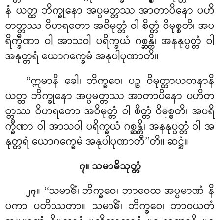
နံ ယတ္ထ ဘိက္ခုနော အပ္ပမတ္တဿ အာတာပိနော ပဟိ
တတ္တဿ
ဝိဟရတော
အဝိမုတ္တံ ဝါ စိတ္တံ
ဝိမုစ္စတိ၊ အပ
ရိက္ခီဏာ ဝါ အာသဝါ ပရိက္ခယံ ဂစ္ဆန္တိ၊ အနနုပ္ပတ္တံ ဝါ
အနုတ္တရံ ယောဂက္ခေမံ အနုပါပုဏာတိ။
‘‘ဣမာနိ ခေါ၊ ဘိက္ခဝေ၊ ပဉ္စ ဝိမုတ္တာယတနာနိ
ယတ္ထ ဘိက္ခုနော အပ္ပမတ္တဿ အာတာပိနော ပဟိတ
တ္တဿ ဝိဟရတော အဝိမုတ္တံ ဝါ စိတ္တံ ဝိမုစ္စတိ၊ အပရိ
က္ခီဏာ ဝါ အာသဝါ ပရိက္ခယံ ဂစ္ဆန္တိ၊ အနနုပ္ပတ္တံ ဝါ အ
နုတ္တရံ ယောဂက္ခေမံ အနုပါပုဏာတီ’’တိ။ ဆဋ္ဌံ။
၇။ သမာဓိသုတ္တံ
။ ‘‘သမာဓိံ၊ ဘိက္ခဝေ၊ ဘာဝေထ အပ္ပမာဏံ နိ
၂၇
ပကာ ပတိဿတာ။ သမာဓိံ၊ ဘိက္ခဝေ၊ ဘာဝယတံ