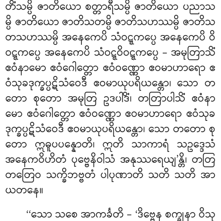
တိံသမ္ပိ ဇာတိယော စတ္တာရီသမ္ပိ ဇာတိယော ပညာသ
မ္ပိ ဇာတိယော ဇာတိသတမ္ပိ ဇာတိသဟဿမ္ပိ ဇာတိသ
တသဟဿမ္ပိ အနေကေပိ သံဝဋ္ဋကပ္ပေ အနေကေပိ ဝိ
ဝဋ္ဋကပ္ပေ အနေကေပိ
သံဝဋ္ဋဝိဝဋ္ဋကပ္ပေ – အမုတြာသိံ
ဧဝံနာမော ဧဝံဂေါတ္တော ဧဝံဝဏ္ဏော ဧဝမာဟာရော ဧ
ဝံသုခဒုက္ခပ္ပဋိသံဝေဒီ ဧဝမာယုပရိယန္တော၊ သော တ
တော
စုတော အမုတြ ဥဒပါဒိံ၊ တတြာပါသိံ ဧဝံနာ
မော ဧဝံဂေါတ္တော ဧဝံဝဏ္ဏော ဧဝမာဟာရော ဧဝံသုခ
ဒုက္ခပ္ပဋိသံဝေဒီ ဧဝမာယုပရိယန္တော၊ သော တတော စု
တော ဣဓူပပန္နောတိ၊ ဣတိ သာကာရံ သဥဒ္ဒေသံ
အနေကဝိဟိတံ ပုဗ္ဗေနိဝါသံ အနုဿရေယျ’န္တိ၊ တတြ
တတြေဝ သက္ခိဘဗ္ဗတံ ပါပုဏာတိ သတိ သတိ အာ
ယတနေ။
‘‘သော
သစေ အာကင်္ခတိ – ‘ဒိဗ္ဗေန စက္ခုနာ ဝိသု