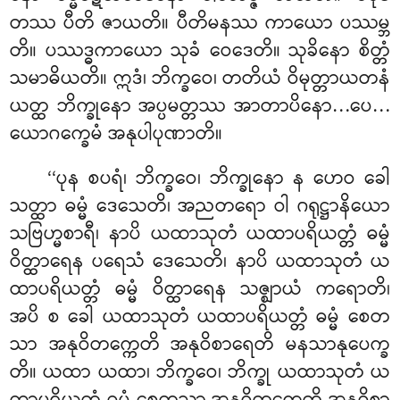
တဿ ပီတိ ဇာယတိ။ ပီတိမနဿ ကာယော ပဿမ္ဘ
တိ။ ပဿဒ္ဓကာယော သုခံ ဝေဒေတိ။ သုခိနော စိတ္တံ
သမာဓိယတိ။ ဣဒံ၊ ဘိက္ခဝေ၊ တတိယံ ဝိမုတ္တာယတနံ
ယတ္ထ ဘိက္ခုနော အပ္ပမတ္တဿ အာတာပိနော…ပေ…
ယောဂက္ခေမံ အနုပါပုဏာတိ။
‘‘ပုန စပရံ၊ ဘိက္ခဝေ၊ ဘိက္ခုနော န ဟေဝ ခေါ
သတ္ထာ ဓမ္မံ ဒေသေတိ၊ အညတရော ဝါ ဂရုဋ္ဌာနိယော
သဗြဟ္မစာရီ၊ နာပိ ယထာသုတံ ယထာပရိယတ္တံ ဓမ္မံ
ဝိတ္ထာရေန ပရေသံ ဒေသေတိ၊ နာပိ ယထာသုတံ ယ
ထာပရိယတ္တံ ဓမ္မံ ဝိတ္ထာရေန သဇ္ဈာယံ ကရောတိ၊
အပိ စ ခေါ ယထာသုတံ ယထာပရိယတ္တံ ဓမ္မံ စေတ
သာ အနုဝိတက္ကေတိ အနုဝိစာရေတိ မနသာနုပေက္ခ
တိ။ ယထာ ယထာ၊ ဘိက္ခဝေ၊ ဘိက္ခု ယထာသုတံ ယ