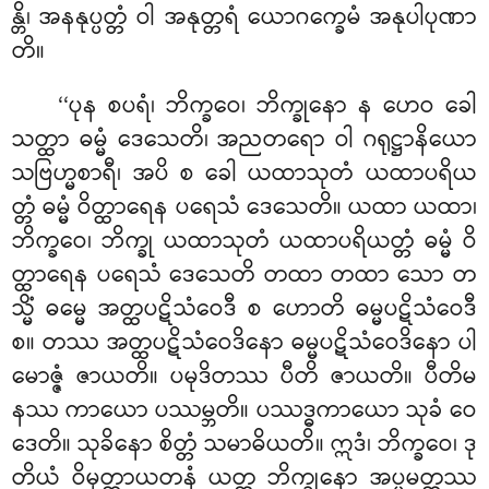
န္တိ၊ အနနုပ္ပတ္တံ ဝါ အနုတ္တရံ ယောဂက္ခေမံ အနုပါပုဏာ
တိ။
‘‘ပုန စပရံ၊ ဘိက္ခဝေ၊ ဘိက္ခုနော န ဟေဝ ခေါ
သတ္ထာ ဓမ္မံ ဒေသေတိ၊ အညတရော ဝါ ဂရုဋ္ဌာနိယော
သဗြဟ္မစာရီ၊ အပိ စ ခေါ ယထာသုတံ ယထာပရိယ
တ္တံ ဓမ္မံ ဝိတ္ထာရေန ပရေသံ ဒေသေတိ။ ယထာ ယထာ၊
ဘိက္ခဝေ၊ ဘိက္ခု ယထာသုတံ
ယထာပရိယတ္တံ ဓမ္မံ ဝိ
တ္ထာရေန ပရေသံ ဒေသေတိ တထာ တထာ သော တ
သ္မိံ ဓမ္မေ အတ္ထပဋိသံဝေဒီ စ ဟောတိ ဓမ္မပဋိသံဝေဒီ
စ။ တဿ အတ္ထပဋိသံဝေဒိနော ဓမ္မပဋိသံဝေဒိနော ပါ
မောဇ္ဇံ ဇာယတိ။ ပမုဒိတဿ ပီတိ ဇာယတိ။ ပီတိမ
နဿ ကာယော ပဿမ္ဘတိ။ ပဿဒ္ဓကာယော သုခံ ဝေ
ဒေတိ။ သုခိနော စိတ္တံ သမာဓိယတိ။ ဣဒံ၊ ဘိက္ခဝေ၊ ဒု
တိယံ ဝိမုတ္တာယတနံ ယတ္ထ ဘိက္ခုနော အပ္ပမတ္တဿ