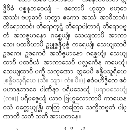
ဒ္ဓိဝိဓံ ပစ္စနုဘဝေယျံ – ဧကောပိ ဟုတွာ ဗဟုဓာ
အဿံ၊ ဗဟုဓာပိ ဟုတွာ ဧကော အဿံ၊ အာဝိဘာဝံ၊
တိရောဘာဝံ၊ တိရောကုဋ္ဋံ တိရောပါကာရံ တိရောပဗ္ဗ
တံ အသဇ္ဇမာနော ဂစ္ဆေယျံ၊ သေယျထာပိ အာကာ
သေ၊ ပထဝိယာပိ ဥမ္မုဇ္ဇနိမုဇ္ဇံ ကရေယျံ၊ သေယျထာပိ
ဥဒကေ၊ ဥဒကေပိ အဘိဇ္ဇမာနော ဂစ္ဆေယျံ၊ သေယျ
ထာပိ ပထဝိယံ၊ အာကာသေပိ ပလ္လင်္ကေန ကမေယျံ၊
သေယျထာပိ ပက္ခီ သကုဏော၊ ဣမေပိ စန္ဒိမသူရိယေ
[စန္ဒိမသုရိယေ (သီ။ သျာ။ ကံ။ ပီ။)]
ဧဝံမဟိဒ္ဓိကေ ဧဝံ
မဟာနုဘာဝေ ပါဏိနာ ပရိမသေယျံ
[ပရာမသေယျံ
(က။)]
ပရိမဇ္ဇေယျံ ယာဝ ဗြဟ္မလောကာပိ ကာယေန
ဝသံ ဝတ္တေယျ’န္တိ၊ တတြ တတြေဝ သက္ခိဘဗ္ဗတံ ပါပု
ဏာတိ သတိ သတိ အာယတနေ။