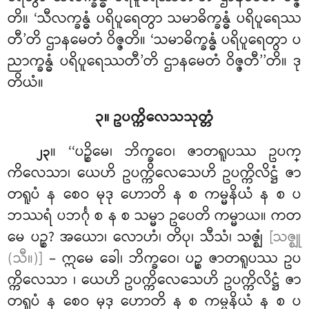
တိ။ ‘သီလက္ခန္ဓံ ပရိပူရေတွာ သမာဓိက္ခန္ဓံ
ပရိပူရေဿ
တီ’တိ ဌာနမေတံ
ဝိဇ္ဇတိ။ ‘သမာဓိက္ခန္ဓံ ပရိပူရေတွာ ပ
ညာက္ခန္ဓံ ပရိပူရေဿတီ’တိ ဌာနမေတံ ဝိဇ္ဇတီ’’တိ။ ဒု
တိယံ။
၃။ ဥပက္ကိလေသသုတ္တံ
။ ‘‘ပဉ္စိမေ၊ ဘိက္ခဝေ၊ ဇာတရူပဿ ဥပက္
၂၃
ကိလေသာ၊ ယေဟိ ဥပက္ကိလေသေဟိ ဥပက္ကိလိဋ္ဌံ ဇာ
တရူပံ န စေဝ မုဒု ဟောတိ န စ ကမ္မနိယံ န စ ပ
ဘဿရံ ပဘင်္ဂု စ န စ သမ္မာ ဥပေတိ ကမ္မာယ။ ကတ
မေ ပဉ္စ? အယော၊ လောဟံ၊ တိပု၊ သီသံ၊ သဇ္ဈံ
[သဇ္ဈု
(သီ။)]
– ဣမေ ခေါ၊ ဘိက္ခဝေ၊ ပဉ္စ ဇာတရူပဿ ဥပ
က္ကိလေသာ
၊ ယေဟိ ဥပက္ကိလေသေဟိ ဥပက္ကိလိဋ္ဌံ ဇာ
တရူပံ န စေဝ မုဒု ဟောတိ န စ ကမ္မနိယံ န စ ပ