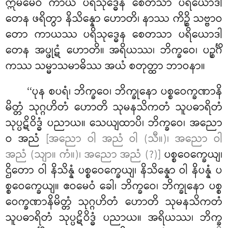
ဣမမေဝ ကာယံ ပရိသုဒ္ဓေန စေတသာ ပရိယောဒါ
တေန ဖရိတွာ နိသိန္နော ဟောတိ၊ နာဿ ကိဉ္စိ သဗ္ဗာဝ
တော ကာယဿ ပရိသုဒ္ဓေန စေတသာ ပရိယောဒါ
တေန အပ္ဖုဋံ ဟောတိ။ အရိယဿ၊ ဘိက္ခဝေ၊ ပဉ္စင်္ဂိ
ကဿ သမ္မာသမာဓိဿ အယံ စတုတ္ထာ ဘာဝနာ။
‘‘ပုန စပရံ၊ ဘိက္ခဝေ၊ ဘိက္ခုနော ပစ္စဝေက္ခဏာနိ
မိတ္တံ သုဂ္ဂဟိတံ ဟောတိ သုမနသိကတံ သူပဓာရိတံ
သုပ္ပဋိဝိဒ္ဓံ ပညာယ။ သေယျထာပိ၊ ဘိက္ခဝေ၊ အညော
ဝ အညံ
[အညော ဝါ အညံ ဝါ (သီ။)၊ အညော ဝါ
အညံ (သျာ။ ကံ။)၊ အညော အညံ (?)]
ပစ္စဝေက္ခေယျ၊
ဌိတော ဝါ နိသိန္နံ ပစ္စဝေက္ခေယျ၊ နိသိန္နော ဝါ နိပန္နံ ပ
စ္စဝေက္ခေယျ။ ဧဝမေဝံ ခေါ၊ ဘိက္ခဝေ၊ ဘိက္ခုနော ပစ္စ
ဝေက္ခဏာနိမိတ္တံ
သုဂ္ဂဟိတံ ဟောတိ သုမနသိကတံ
သူပဓာရိတံ သုပ္ပဋိဝိဒ္ဓံ ပညာယ။ အရိယဿ၊ ဘိက္ခ