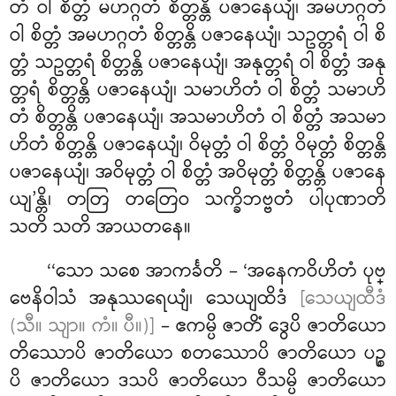
တံ ဝါ စိတ္တံ မဟဂ္ဂတံ စိတ္တန္တိ ပဇာနေယျံ၊ အမဟဂ္ဂတံ
ဝါ စိတ္တံ အမဟဂ္ဂတံ စိတ္တန္တိ ပဇာနေယျံ၊ သဥတ္တရံ ဝါ စိ
တ္တံ သဥတ္တရံ စိတ္တန္တိ ပဇာနေယျံ၊ အနုတ္တရံ ဝါ စိတ္တံ အနု
တ္တရံ စိတ္တန္တိ ပဇာနေယျံ၊ သမာဟိတံ ဝါ စိတ္တံ သမာဟိ
တံ စိတ္တန္တိ ပဇာနေယျံ၊ အသမာဟိတံ ဝါ စိတ္တံ အသမာ
ဟိတံ စိတ္တန္တိ ပဇာနေယျံ၊ ဝိမုတ္တံ ဝါ စိတ္တံ ဝိမုတ္တံ စိတ္တန္တိ
ပဇာနေယျံ၊ အဝိမုတ္တံ ဝါ စိတ္တံ အဝိမုတ္တံ စိတ္တန္တိ ပဇာနေ
ယျ’န္တိ၊ တတြ တတြေဝ သက္ခိဘဗ္ဗတံ ပါပုဏာတိ
သတိ သတိ အာယတနေ။
‘‘သော သစေ အာကင်္ခတိ – ‘အနေကဝိဟိတံ ပုဗ္
ဗေနိဝါသံ အနုဿရေယျံ၊ သေယျထိဒံ
[သေယျထီဒံ
(သီ။ သျာ။ ကံ။ ပီ။)]
– ဧကမ္ပိ ဇာတိံ ဒွေပိ ဇာတိယော
တိဿောပိ ဇာတိယော စတဿောပိ ဇာတိယော ပဉ္စ
ပိ ဇာတိယော ဒသပိ ဇာတိယော ဝီသမ္ပိ ဇာတိယော