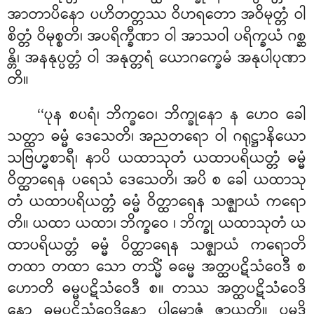
အာတာပိနော ပဟိတတ္တဿ ဝိဟရတော အဝိမုတ္တံ ဝါ
စိတ္တံ ဝိမုစ္စတိ၊ အပရိက္ခီဏာ ဝါ အာသဝါ ပရိက္ခယံ ဂစ္ဆ
န္တိ၊ အနနုပ္ပတ္တံ ဝါ အနုတ္တရံ ယောဂက္ခေမံ အနုပါပုဏာ
တိ။
‘‘ပုန စပရံ၊ ဘိက္ခဝေ၊ ဘိက္ခုနော န ဟေဝ ခေါ
သတ္ထာ ဓမ္မံ ဒေသေတိ၊ အညတရော ဝါ ဂရုဋ္ဌာနိယော
သဗြဟ္မစာရီ၊ နာပိ ယထာသုတံ ယထာပရိယတ္တံ ဓမ္မံ
ဝိတ္ထာရေန ပရေသံ ဒေသေတိ၊ အပိ စ ခေါ ယထာသု
တံ ယထာပရိယတ္တံ ဓမ္မံ ဝိတ္ထာရေန သဇ္ဈာယံ ကရော
တိ။ ယထာ ယထာ၊ ဘိက္ခဝေ
၊ ဘိက္ခု ယထာသုတံ
ယ
ထာပရိယတ္တံ ဓမ္မံ ဝိတ္ထာရေန သဇ္ဈာယံ ကရောတိ
တထာ တထာ သော တသ္မိံ ဓမ္မေ အတ္ထပဋိသံဝေဒီ စ
ဟောတိ ဓမ္မပဋိသံဝေဒီ စ။ တဿ အတ္ထပဋိသံဝေဒိ
နော
ဓမ္မပဋိသံဝေဒိနော ပါမောဇ္ဇံ ဇာယတိ။ ပမုဒိ