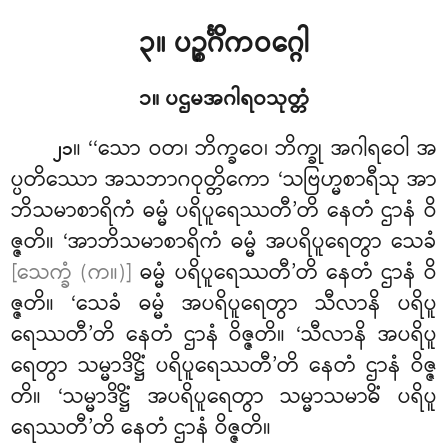
၃။ ပဉ္စင်္ဂိကဝဂ္ဂေါ
၁။ ပဌမအဂါရဝသုတ္တံ
။ ‘‘သော
ဝတ၊ ဘိက္ခဝေ၊ ဘိက္ခု အဂါရဝေါ အ
၂၁
ပ္ပတိဿော အသဘာဂဝုတ္တိကော ‘သဗြဟ္မစာရီသု အာ
ဘိသမာစာရိကံ ဓမ္မံ
ပရိပူရေဿတီ’တိ နေတံ ဌာနံ ဝိ
ဇ္ဇတိ။ ‘အာဘိသမာစာရိကံ ဓမ္မံ အပရိပူရေတွာ သေခံ
[သေက္ခံ (က။)]
ဓမ္မံ ပရိပူရေဿတီ’တိ နေတံ
ဌာနံ ဝိ
ဇ္ဇတိ။ ‘သေခံ ဓမ္မံ အပရိပူရေတွာ သီလာနိ ပရိပူ
ရေဿတီ’တိ နေတံ ဌာနံ ဝိဇ္ဇတိ။ ‘သီလာနိ အပရိပူ
ရေတွာ သမ္မာဒိဋ္ဌိံ ပရိပူရေဿတီ’တိ နေတံ ဌာနံ ဝိဇ္ဇ
တိ။ ‘သမ္မာဒိဋ္ဌိံ အပရိပူရေတွာ သမ္မာသမာဓိံ ပရိပူ
ရေဿတီ’တိ နေတံ ဌာနံ ဝိဇ္ဇတိ။