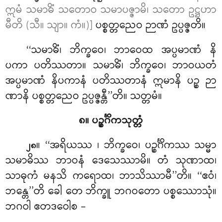
ဣမံ သမာဓိံ သတောဝ သမာပဇ္ဇာမိ၊ သတော ဥဋ္ဌဟာ
မီတိ (သီ။ သျာ။ ကံ။)]
ပစ္စတ္တညေဝ ဉာဏံ ဥပ္ပဇ္ဇတိ။
‘‘သမာဓိံ၊ ဘိက္ခဝေ၊ ဘာဝေထ အပ္ပမာဏံ နိ
ပကာ ပတိဿတာ။ သမာဓိံ၊ ဘိက္ခဝေ၊ ဘာဝယတံ
အပ္ပမာဏံ နိပကာနံ ပတိဿတာနံ ဣမာနိ ပဉ္စ ဉာ
ဏာနိ ပစ္စတ္တညေဝ ဥပ္ပဇ္ဇန္တီ’’တိ။ သတ္တမံ။
၈။ ပဉ္စင်္ဂိကသုတ္တံ
။ ‘‘အရိယဿ
၊ ဘိက္ခဝေ၊ ပဉ္စင်္ဂိကဿ သမ္မာ
၂၈
သမာဓိဿ ဘာဝနံ ဒေသေဿာမိ။ တံ သုဏာထ၊
သာဓုကံ မနသိ ကရောထ၊ ဘာသိဿာမီ’’တိ။ ‘‘ဧဝံ၊
ဘန္တေ’’တိ ခေါ တေ ဘိက္ခူ ဘဂဝတော ပစ္စဿောသုံ။
ဘဂဝါ ဧတဒဝေါစ –