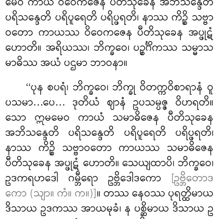
မေဝ ကာယံ ဝိဝေကဇေန ပီတိသုခေန အဘိသန္ဒေတိ
ပရိသန္ဒေတိ ပရိပူရေတိ ပရိပ္ဖရတိ၊ နာဿ ကိဉ္စိ သဗ္ဗာ
ဝတော ကာယဿ ဝိဝေကဇေန ပီတိသုခေန အပ္ဖုဋံ
ဟောတိ။ အရိယဿ၊ ဘိက္ခဝေ၊ ပဉ္စင်္ဂိကဿ သမ္မာသ
မာဓိဿ အယံ ပဌမာ ဘာဝနာ။
‘‘ပုန စပရံ၊ ဘိက္ခဝေ၊ ဘိက္ခု ဝိတက္ကဝိစာရာနံ ဝူ
ပသမာ…ပေ… ဒုတိယံ ဈာနံ ဥပသမ္ပဇ္ဇ
ဝိဟရတိ။
သော ဣမမေဝ ကာယံ သမာဓိဇေန ပီတိသုခေန
အဘိသန္ဒေတိ ပရိသန္ဒေတိ ပရိပူရေတိ ပရိပ္ဖရတိ၊
နာဿ ကိဉ္စိ သဗ္ဗာဝတော ကာယဿ သမာဓိဇေန
ပီတိသုခေန အပ္ဖုဋံ ဟောတိ။ သေယျထာပိ၊ ဘိက္ခဝေ၊
ဥဒကရဟဒေါ ဂမ္ဘီရော ဥဗ္ဘိဒေါဒကော
[ဥဗ္ဘိတောဒ
ကော (သျာ။ ကံ။ က။)]
။ တဿ နေဝဿ ပုရတ္ထိမာယ
ဒိသာယ ဥဒကဿ အာယမုခံ၊ န ပစ္ဆိမာယ ဒိသာယ ဥ