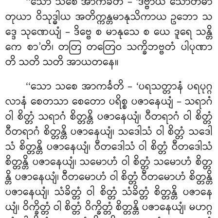
‘‘သော
သစေ အာကင်္ခတိ – ‘ဒိဗ္ဗာယ သောတဓာ
တုယာ ဝိသုဒ္ဓါယ အတိက္ကန္တမာနုသိကာယ ဥဘော သ
ဒ္ဒေ သုဏေယျံ – ဒိဗ္ဗေ စ မာနုသေ စ ယေ ဒူရေ သန္တိ
ကေ စာ’တိ၊ တတြ တတြေဝ သက္ခိဘဗ္ဗတံ ပါပုဏာ
တိ သတိ သတိ အာယတနေ။
‘‘သော သစေ အာကင်္ခတိ – ‘ပရသတ္တာနံ ပရပုဂ္ဂ
လာနံ စေတသာ စေတော ပရိစ္စ ပဇာနေယျံ – သရာဂံ
ဝါ စိတ္တံ သရာဂံ စိတ္တန္တိ ပဇာနေယျံ၊ ဝီတရာဂံ ဝါ စိတ္တံ
ဝီတရာဂံ စိတ္တန္တိ
ပဇာနေယျံ၊ သဒေါသံ ဝါ စိတ္တံ သဒေါ
သံ စိတ္တန္တိ ပဇာနေယျံ၊ ဝီတဒေါသံ ဝါ
စိတ္တံ ဝီတဒေါသံ
စိတ္တန္တိ ပဇာနေယျံ၊ သမောဟံ ဝါ စိတ္တံ သမောဟံ စိတ္တ
န္တိ ပဇာနေယျံ၊ ဝီတမောဟံ ဝါ စိတ္တံ ဝီတမောဟံ စိတ္တန္တိ
ပဇာနေယျံ၊ သံခိတ္တံ ဝါ စိတ္တံ သံခိတ္တံ စိတ္တန္တိ ပဇာနေ
ယျံ၊ ဝိက္ခိတ္တံ ဝါ စိတ္တံ ဝိက္ခိတ္တံ စိတ္တန္တိ ပဇာနေယျံ၊ မဟဂ္ဂ