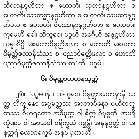
သီလာနုဂ္ဂဟိတာ စ ဟောတိ၊ သုတာနုဂ္ဂဟိတာ စ
ဟောတိ၊ သာကစ္ဆာနုဂ္ဂဟိတာ စ ဟောတိ၊ သမထာနုဂ္ဂ
ဟိတာ စ ဟောတိ၊ ဝိပဿနာနုဂ္ဂဟိတာ စ ဟောတိ။
ဣမေဟိ ခေါ၊ ဘိက္ခဝေ၊ ပဉ္စဟိ အင်္ဂေဟိ အနုဂ္ဂဟိတာ
သမ္မာဒိဋ္ဌိ စေတောဝိမုတ္တိဖလာ စ ဟောတိ စေတော
ဝိမုတ္တိဖလာနိသံသာ စ၊ ပညာဝိမုတ္တိဖလာ စ ဟောတိ
ပညာဝိမုတ္တိဖလာနိသံသာ စာ’’တိ။ ပဉ္စမံ။
၆။ ဝိမုတ္တာယတနသုတ္တံ
။ ‘‘ပဉ္စိမာနိ
၊ ဘိက္ခဝေ၊ ဝိမုတ္တာယတနာနိ ယ
၂၆
တ္ထ ဘိက္ခုနော အပ္ပမတ္တဿ အာတာပိနော ပဟိတတ္
တဿ ဝိဟရတော အဝိမုတ္တံ ဝါ စိတ္တံ ဝိမုစ္စတိ၊ အပရိ
က္ခီဏာ
ဝါ အာသဝါ ပရိက္ခယံ ဂစ္ဆန္တိ၊ အနနုပ္ပတ္တံ ဝါ အ
နုတ္တရံ ယောဂက္ခေမံ အနုပါပုဏာတိ။