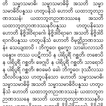
တိ သမ္မာသမာဓိ၊ သမ္မာသမာဓိမှိ အသတိ သမ္မာ
သမာဓိဝိပန္နဿ ဟတူပနိသံ ဟောတိ ယထာဘူတဉာ
ဏဒဿနံ၊ ယထာဘူတဉာဏဒဿနေ အသတိ
ယထာဘူတဉာဏဒဿနဝိပန္နဿ ဟတူပနိသော
ဟောတိ နိဗ္ဗိဒါဝိရာဂေါ၊ နိဗ္ဗိဒါဝိရာဂေ အသတိ နိဗ္ဗိဒါဝိ
ရာဂဝိပန္နဿ ဟတူပနိသံ ဟောတိ ဝိမုတ္တိဉာဏဒဿ
နံ။ သေယျထာပိ
၊ ဘိက္ခဝေ၊ ရုက္ခော သာခါပလာသဝိ
ပန္နော။ တဿ ပပဋိကာပိ န ပါရိပူရိံ ဂစ္ဆတိ၊ တစောပိ
န ပါရိပူရိံ
ဂစ္ဆတိ၊ ဖေဂ္ဂုပိ န ပါရိပူရိံ ဂစ္ဆတိ၊ သာရောပိ
န ပါရိပူရိံ ဂစ္ဆတိ၊ ဧဝမေဝံ ခေါ၊ ဘိက္ခဝေ၊ ဒုဿီလဿ
သီလဝိပန္နဿ ဟတူပနိသော ဟောတိ သမ္မာသမာဓိ၊
သမ္မာသမာဓိမှိ အသတိ သမ္မာသမာဓိဝိပန္နဿ ဟတူပ
နိသံ ဟောတိ ယထာဘူတဉာဏဒဿနံ၊ ယထာဘူတ
ဉာဏဒဿနေ အသတိ ယထာဘူတဉာဏဒဿနဝိပ