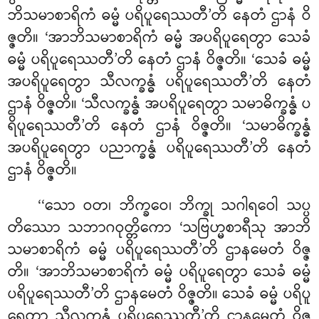
ဘိသမာစာရိကံ ဓမ္မံ ပရိပူရေဿတီ’တိ နေတံ ဌာနံ ဝိ
ဇ္ဇတိ။ ‘အာဘိသမာစာရိကံ ဓမ္မံ အပရိပူရေတွာ သေခံ
ဓမ္မံ ပရိပူရေဿတီ’တိ နေတံ ဌာနံ ဝိဇ္ဇတိ။ ‘သေခံ ဓမ္မံ
အပရိပူရေတွာ သီလက္ခန္ဓံ ပရိပူရေဿတီ’တိ နေတံ
ဌာနံ ဝိဇ္ဇတိ။ ‘သီလက္ခန္ဓံ အပရိပူရေတွာ သမာဓိက္ခန္ဓံ ပ
ရိပူရေဿတီ’တိ နေတံ ဌာနံ ဝိဇ္ဇတိ။ ‘သမာဓိက္ခန္ဓံ
အပရိပူရေတွာ ပညာက္ခန္ဓံ ပရိပူရေဿတီ’တိ နေတံ
ဌာနံ ဝိဇ္ဇတိ။
‘‘သော ဝတ၊ ဘိက္ခဝေ၊ ဘိက္ခု သဂါရဝေါ သပ္ပ
တိဿော သဘာဂဝုတ္တိကော ‘သဗြဟ္မစာရီသု အာဘိ
သမာစာရိကံ ဓမ္မံ ပရိပူရေဿတီ’တိ ဌာနမေတံ ဝိဇ္ဇ
တိ။ ‘အာဘိသမာစာရိကံ ဓမ္မံ ပရိပူရေတွာ သေခံ ဓမ္မံ
ပရိပူရေဿတီ’တိ ဌာနမေတံ ဝိဇ္ဇတိ။ သေခံ ဓမ္မံ ပရိပူ
ရေတွာ သီလက္ခန္ဓံ ပရိပူရေဿတီ’တိ ဌာနမေတံ ဝိဇ္ဇ