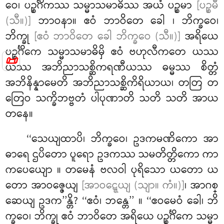
ဝေ၊ ပဉ္စင်္ဂိကဿ သမ္မာသမာဓိဿ အယံ ပဉ္စမာ
[ပဉ္စမီ
(သီ။)]
ဘာဝနာ။ ဧဝံ ဘာဝိတေ ခေါ
၊ ဘိက္ခဝေ၊
ဘိက္ခု
[ဧဝံ ဘာဝိတေ ခေါ ဘိက္ခဝေ (သီ။)]
အရိယေ
ပဉ္စင်္ဂိကေ သမ္မာသမာဓိမှိ ဧဝံ ဗဟုလီကတေ ယဿ
📜
ယဿ အဘိညာသစ္ဆိကရဏီယဿ ဓမ္မဿ စိတ္တံ
အဘိနိန္နာမေတိ အဘိညာသစ္ဆိကိရိယာယ၊ တတြ တ
တြေဝ သက္ခိဘဗ္ဗတံ ပါပုဏာတိ သတိ သတိ အာယ
တနေ။
‘‘သေယျထာပိ၊ ဘိက္ခဝေ၊ ဥဒကမဏိကော အာ
ဓာရေ ဌပိတော ပူရော ဥဒကဿ သမတိတ္တိကော ကာ
ကပေယျော
။ တမေနံ ဗလဝါ ပုရိသော ယတော ယ
တော အာဝဇ္ဇေယျ
[အာဝဋ္ဋေယျ (သျာ။ ကံ။)]
၊ အာဂစ္
ဆေယျ ဥဒက’’န္တိ? ‘‘ဧဝံ၊ ဘန္တေ’’
။ ‘‘ဧဝမေဝံ ခေါ၊ ဘိ
က္ခဝေ၊ ဘိက္ခု ဧဝံ ဘာဝိတေ အရိယေ ပဉ္စင်္ဂိကေ သမ္မာ