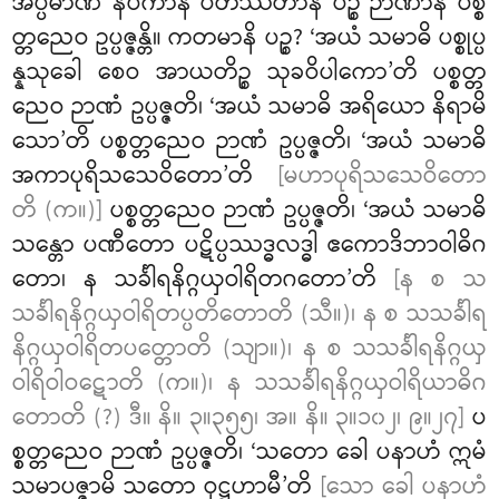
အပ္ပမာဏံ နိပကာနံ ပတိဿတာနံ ပဉ္စ ဉာဏာနိ ပစ္စ
တ္တညေဝ ဥပ္ပဇ္ဇန္တိ။ ကတမာနိ ပဉ္စ? ‘အယံ သမာဓိ ပစ္စုပ္ပ
န္နသုခေါ စေဝ အာယတိဉ္စ သုခဝိပါကော’တိ ပစ္စတ္တ
ညေဝ ဉာဏံ ဥပ္ပဇ္ဇတိ၊ ‘အယံ သမာဓိ အရိယော နိရာမိ
သော’တိ ပစ္စတ္တညေဝ ဉာဏံ ဥပ္ပဇ္ဇတိ၊ ‘အယံ သမာဓိ
အကာပုရိသသေဝိတော’တိ
[မဟာပုရိသသေဝိတော
တိ (က။)]
ပစ္စတ္တညေဝ ဉာဏံ ဥပ္ပဇ္ဇတိ၊ ‘အယံ သမာဓိ
သန္တော
ပဏီတော ပဋိပ္ပဿဒ္ဓလဒ္ဓါ ဧကောဒိဘာဝါဓိဂ
တော၊ န သင်္ခါရနိဂ္ဂယှဝါရိတဂတော’တိ
[န စ သ
သင်္ခါရနိဂ္ဂယှဝါရိတပ္ပတိတောတိ (သီ။)၊ န စ သသင်္ခါရ
နိဂ္ဂယှဝါရိတပတ္တောတိ (သျာ။)၊ န စ သသင်္ခါရနိဂ္ဂယှ
ဝါရိဝါဝဋောတိ (က။)၊ န သသင်္ခါရနိဂ္ဂယှဝါရိယာဓိဂ
တောတိ (?) ဒီ။ နိ။ ၃။၃၅၅၊ အ။ နိ။ ၃။၁၀၂၊ ၉။၂၇]
ပ
စ္စတ္တညေဝ ဉာဏံ ဥပ္ပဇ္ဇတိ၊ ‘သတော ခေါ ပနာဟံ ဣမံ
သမာပဇ္ဇာမိ သတော ဝုဋ္ဌဟာမီ’တိ
[သော ခေါ ပနာဟံ