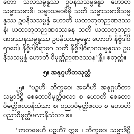
တော သီလသမ္ပန္နဿ ဥပနိသသမ္ပန္နော ဟောတိ
သမ္မာသမာဓိ၊ သမ္မာသမာဓိမှိ သတိ သမ္မာသမာဓိသမ္ပ
န္နဿ ဥပနိသသမ္ပန္နံ ဟောတိ ယထာဘူတဉာဏဒဿ
နံ၊ ယထာဘူတဉာဏဒဿနေ သတိ ယထာဘူတဉာ
ဏဒဿနသမ္ပန္နဿ ဥပနိသသမ္ပန္နော ဟောတိ နိဗ္ဗိဒါဝိ
ရာဂေါ၊ နိဗ္ဗိဒါဝိရာဂေ သတိ နိဗ္ဗိဒါဝိရာဂသမ္ပန္နဿ ဥပ
နိသသမ္ပန္နံ ဟောတိ ဝိမုတ္တိဉာဏဒဿန’’န္တိ။ စတုတ္ထံ။
၅။ အနုဂ္ဂဟိတသုတ္တံ
။ ‘‘ပဉ္စဟိ၊ ဘိက္ခဝေ၊ အင်္ဂေဟိ အနုဂ္ဂဟိတာ
၂၅
သမ္မာဒိဋ္ဌိ စေတောဝိမုတ္တိဖလာ စ ဟောတိ စေတော
ဝိမုတ္တိဖလာနိသံသာ စ၊ ပညာဝိမုတ္တိဖလာ စ ဟောတိ
ပညာဝိမုတ္တိဖလာနိသံသာ စ။
‘‘ကတမေဟိ ပဉ္စဟိ? ဣဓ
၊ ဘိက္ခဝေ၊ သမ္မာဒိဋ္ဌိ