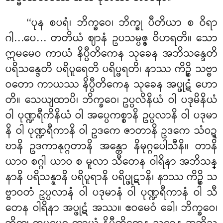
‘‘ပုန
စပရံ၊ ဘိက္ခဝေ၊ ဘိက္ခု ပီတိယာ စ ဝိရာ
ဂါ…ပေ… တတိယံ ဈာနံ ဥပသမ္ပဇ္ဇ ဝိဟရတိ။ သော
ဣမမေဝ ကာယံ နိပ္ပီတိကေန သုခေန အဘိသန္ဒေတိ
ပရိသန္ဒေတိ ပရိပူရေတိ ပရိပ္ဖရတိ၊ နာဿ ကိဉ္စိ သဗ္ဗာ
ဝတော ကာယဿ နိပ္ပီတိကေန သုခေန အပ္ဖုဋံ ဟော
တိ။ သေယျထာပိ၊ ဘိက္ခဝေ၊ ဥပ္ပလိနိယံ ဝါ ပဒုမိနိယံ
ဝါ ပုဏ္ဍရီကိနိယံ
ဝါ အပ္ပေကစ္စာနိ ဥပ္ပလာနိ ဝါ ပဒုမာ
နိ ဝါ ပုဏ္ဍရီကာနိ ဝါ ဥဒကေ ဇာတာနိ ဥဒကေ သံဝဍ္
ဎာနိ ဥဒကာနုဂ္ဂတာနိ အန္တော နိမုဂ္ဂပေါသီနိ။ တာနိ
ယာဝ
စဂ္ဂါ ယာဝ စ မူလာ သီတေန ဝါရိနာ အဘိသန္
နာနိ ပရိသန္နာနိ ပရိပူရာနိ ပရိပ္ဖုဋာနိ၊ နာဿ ကိဉ္စိ သ
ဗ္ဗာဝတံ ဥပ္ပလာနံ ဝါ ပဒုမာနံ ဝါ ပုဏ္ဍရီကာနံ ဝါ သီ
တေန ဝါရိနာ အပ္ဖုဋံ အဿ။ ဧဝမေဝံ ခေါ၊ ဘိက္ခဝေ၊