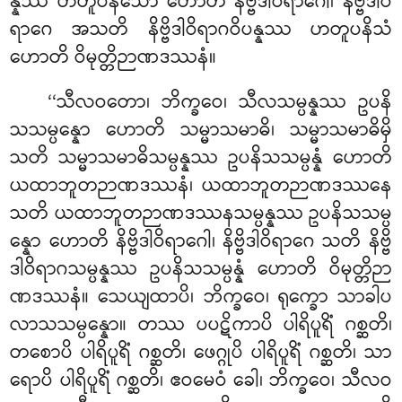
န္နဿ ဟတူပနိသော ဟောတိ
နိဗ္ဗိဒါဝိရာဂေါ၊ နိဗ္ဗိဒါဝိ
ရာဂေ အသတိ နိဗ္ဗိဒါဝိရာဂဝိပန္နဿ ဟတူပနိသံ
ဟောတိ ဝိမုတ္တိဉာဏဒဿနံ။
‘‘သီလဝတော၊ ဘိက္ခဝေ၊ သီလသမ္ပန္နဿ ဥပနိ
သသမ္ပန္နော ဟောတိ သမ္မာသမာဓိ၊ သမ္မာသမာဓိမှိ
သတိ သမ္မာသမာဓိသမ္ပန္နဿ ဥပနိသသမ္ပန္နံ ဟောတိ
ယထာဘူတဉာဏဒဿနံ၊ ယထာဘူတဉာဏဒဿနေ
သတိ ယထာဘူတဉာဏဒဿနသမ္ပန္နဿ ဥပနိသသမ္ပ
န္နော ဟောတိ နိဗ္ဗိဒါဝိရာဂေါ၊ နိဗ္ဗိဒါဝိရာဂေ သတိ နိဗ္ဗိ
ဒါဝိရာဂသမ္ပန္နဿ ဥပနိသသမ္ပန္နံ ဟောတိ ဝိမုတ္တိဉာ
ဏဒဿနံ။ သေယျထာပိ၊ ဘိက္ခဝေ၊ ရုက္ခော သာခါပ
လာသသမ္ပန္နော။ တဿ ပပဋိကာပိ ပါရိပူရိံ ဂစ္ဆတိ၊
တစောပိ ပါရိပူရိံ ဂစ္ဆတိ၊ ဖေဂ္ဂုပိ ပါရိပူရိံ ဂစ္ဆတိ၊ သာ
ရောပိ ပါရိပူရိံ ဂစ္ဆတိ၊ ဧဝမေဝံ
ခေါ၊ ဘိက္ခဝေ၊ သီလဝ