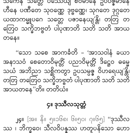
သကေန သတ္တေ ပဿေယျံ စဝမာနေ ဥပပဇ္ဇမာနေ
ဟီနေ ပဏီတေ သုဝဏ္ဏေ ဒုဗ္ဗဏ္ဏေ၊ သုဂတေ ဒုဂ္ဂတေ
ယထာကမ္မူပဂေ သတ္တေ ပဇာနေယျ’န္တိ၊ တတြ တ
တြေဝ သက္ခိဘဗ္ဗတံ ပါပုဏာတိ သတိ သတိ အာယ
တနေ။
‘‘သော သစေ အာကင်္ခတိ – ‘အာသဝါနံ ခယာ
အနာသဝံ စေတောဝိမုတ္တိံ ပညာဝိမုတ္တိံ ဒိဋ္ဌေဝ ဓမ္မေ
သယံ အဘိညာ သစ္ဆိကတွာ ဥပသမ္ပဇ္ဇ ဝိဟရေယျ’န္တိ၊
တတြ တတြေဝ သက္ခိဘဗ္ဗတံ ပါပုဏာတိ သတိ သတိ
အာယတနေ’’တိ။ တတိယံ။
၄။ ဒုဿီလသုတ္တံ
။
[အ။ နိ။ ၅။၁၆၈၊ ၆။၅၀၊ ၇။၆၅]
‘‘ဒုဿီလ
၂၄
ဿ
၊ ဘိက္ခဝေ၊ သီလဝိပန္နဿ ဟတူပနိသော ဟော