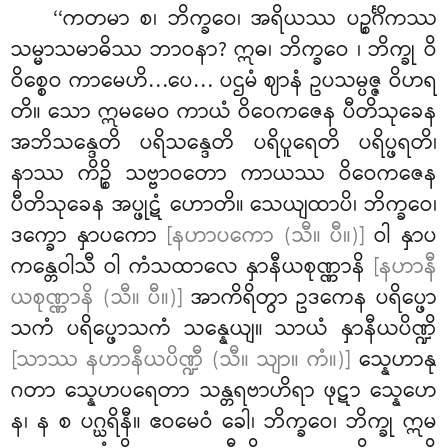
‘‘ကတမာ
စ၊ ဘိက္ခဝေ၊ အရိယဿ ပဉ္စင်္ဂိကဿ
သမ္မာသမာဓိဿ ဘာဝနာ? ဣဓ၊ ဘိက္ခဝေ
၊ ဘိက္ခု ဝိ
ဝိစ္စေဝ ကာမေဟိ…ပေ… ပဌမံ ဈာနံ ဥပသမ္ပဇ္ဇ ဝိဟရ
တိ။ သော ဣမမေဝ ကာယံ ဝိဝေကဇေန ပီတိသုခေန
အဘိသန္ဒေတိ ပရိသန္ဒေတိ ပရိပူရေတိ ပရိပ္ဖရတိ၊
နာဿ ကိဉ္စိ သဗ္ဗာဝတော ကာယဿ ဝိဝေကဇေန
ပီတိသုခေန အပ္ဖုဋံ ဟောတိ။ သေယျထာပိ၊ ဘိက္ခဝေ၊
ဒက္ခော နှာပကော
[နဟာပကော (သီ။ ပီ။)]
ဝါ နှာပ
ကန္တေဝါသီ ဝါ ကံသထာလေ နှာနီယစုဏ္ဏာနိ
[နဟာနီ
ယစုဏ္ဏာနိ (သီ။ ပီ။)]
အာကိရိတွာ ဥဒကေန ပရိပ္ဖော
သကံ ပရိပ္ဖောသကံ သန္နေယျ။ သာယံ နှာနီယပိဏ္ဍိ
[သာဿ နဟာနီယပိဏ္ဍီ (သီ။ သျာ။ ကံ။)]
သ္နေဟာနု
ဂတာ သ္နေဟပရေတာ သန္တရဗာဟိရာ ဖုဋာ သ္နေဟေ
န၊ န စ ပဂ္ဃရိနီ။ ဧဝမေဝံ ခေါ၊ ဘိက္ခဝေ၊ ဘိက္ခု ဣမ