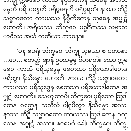
ဘိက္ခု ဣမမေဝ ကာယံ နိပ္ပီတိကေန သုခေန အဘိသ
န္ဒေတိ ပရိသန္ဒေတိ ပရိပူရေတိ ပရိပ္ဖရတိ၊ နာဿ ကိဉ္စိ
သဗ္ဗာဝတော ကာယဿ နိပ္ပီတိကေန သုခေန အပ္ဖုဋံ
ဟောတိ။ အရိယဿ၊ ဘိက္ခဝေ၊ ပဉ္စင်္ဂိကဿ သမ္မာသ
မာဓိဿ အယံ တတိယာ ဘာဝနာ။
‘‘ပုန စပရံ၊ ဘိက္ခဝေ၊ ဘိက္ခု သုခဿ စ ပဟာနာ
…ပေ… စတုတ္ထံ ဈာနံ ဥပသမ္ပဇ္ဇ ဝိဟရတိ။ သော ဣမ
မေဝ ကာယံ ပရိသုဒ္ဓေန စေတသာ ပရိယောဒါတေန
ဖရိတွာ နိသိန္နော ဟောတိ၊ နာဿ ကိဉ္စိ သဗ္ဗာဝတော
ကာယဿ ပရိသုဒ္ဓေန စေတသာ ပရိယောဒါတေန အ
ပ္ဖုဋံ ဟောတိ။ သေယျထာပိ၊ ဘိက္ခဝေ၊ ပုရိသော ဩဒါ
တေန ဝတ္ထေန သသီသံ ပါရုပိတွာ နိသိန္နော အဿ၊
နာဿ ကိဉ္စိ သဗ္ဗာဝတော ကာယဿ ဩဒါတေန ဝတ္
ထေန အပ္ဖုဋံ အဿ။ ဧဝမေဝံ ခေါ၊ ဘိက္ခဝေ၊ ဘိက္ခု