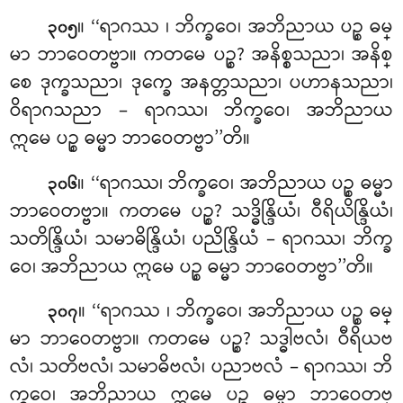
။ ‘‘ရာဂဿ
၊ ဘိက္ခဝေ၊ အဘိညာယ ပဉ္စ ဓမ္
၃၀၅
မာ ဘာဝေတဗ္ဗာ။ ကတမေ ပဉ္စ? အနိစ္စသညာ၊ အနိစ္
စေ ဒုက္ခသညာ၊ ဒုက္ခေ အနတ္တသညာ၊ ပဟာနသညာ၊
ဝိရာဂသညာ – ရာဂဿ၊ ဘိက္ခဝေ၊ အဘိညာယ
ဣမေ ပဉ္စ ဓမ္မာ ဘာဝေတဗ္ဗာ’’တိ။
။ ‘‘ရာဂဿ၊ ဘိက္ခဝေ၊ အဘိညာယ ပဉ္စ ဓမ္မာ
၃၀၆
ဘာဝေတဗ္ဗာ။ ကတမေ ပဉ္စ? သဒ္ဓိန္ဒြိယံ၊ ဝီရိယိန္ဒြိယံ၊
သတိန္ဒြိယံ၊ သမာဓိန္ဒြိယံ၊ ပညိန္ဒြိယံ – ရာဂဿ၊ ဘိက္ခ
ဝေ၊ အဘိညာယ ဣမေ ပဉ္စ ဓမ္မာ ဘာဝေတဗ္ဗာ’’တိ။
။ ‘‘ရာဂဿ
၊ ဘိက္ခဝေ၊ အဘိညာယ ပဉ္စ ဓမ္
၃၀၇
မာ ဘာဝေတဗ္ဗာ။ ကတမေ ပဉ္စ? သဒ္ဓါဗလံ၊ ဝီရိယဗ
လံ၊ သတိဗလံ၊ သမာဓိဗလံ၊ ပညာဗလံ – ရာဂဿ၊ ဘိ
က္ခဝေ၊ အဘိညာယ ဣမေ ပဉ္စ ဓမ္မာ ဘာဝေတဗ္