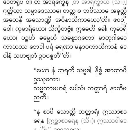
ဇာတရူပံ ဝါ၊ တံ အာရက္ခေန
[တံ အာရက္ခာယ (သီ။)]
ဂုတ္တိယာ သမ္ပာဒေဿာမ၊ တတ္ထ စ ဘဝိဿာမ အဓုတ္တီ
အထေနီ အသောဏ္ဍီ အဝိနာသိကာယော’တိ။ ဧဝဉှိ
ဝေါ၊ ကုမာရိယော၊ သိက္ခိတဗ္ဗံ။ ဣမေဟိ ခေါ၊ ကုမာရိ
ယော၊ ပဉ္စဟိ ဓမ္မေဟိ သမန္နာဂတော မာတုဂါမော
ကာယဿ ဘေဒါ ပရံ မရဏာ မနာပကာယိကာနံ ဒေ
ဝါနံ သဟဗျတံ ဥပပဇ္ဇတီ’’တိ။
‘‘ယော နံ ဘရတိ သဗ္ဗဒါ၊ နိစ္စံ အာတာပိ
ဥဿုကော၊
သဗ္ဗကာမဟရံ ပေါသံ၊ ဘတ္တာရံ နာတိမ
ညတိ။
‘‘န
စာပိ သောတ္ထိ ဘတ္တာရံ၊ ဣဿာစာ
ရေန
[ဣစ္ဆာစာရေန (သီ။)၊ ဣဿာဝါဒေ