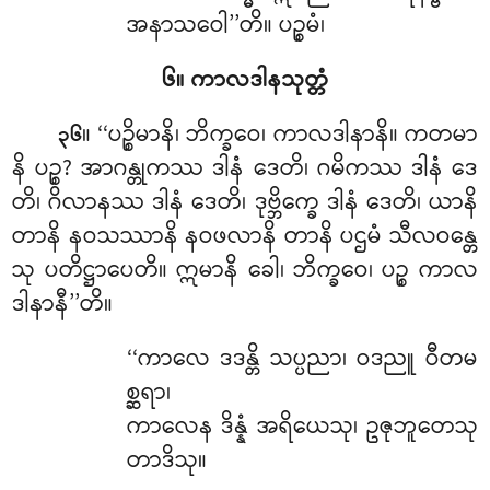
အနာသဝေါ’’တိ။ ပဉ္စမံ၊
၆။ ကာလဒါနသုတ္တံ
။ ‘‘ပဉ္စိမာနိ၊ ဘိက္ခဝေ၊ ကာလဒါနာနိ။ ကတမာ
၃၆
နိ ပဉ္စ? အာဂန္တုကဿ ဒါနံ ဒေတိ၊ ဂမိကဿ ဒါနံ ဒေ
တိ၊ ဂိလာနဿ ဒါနံ ဒေတိ၊ ဒုဗ္ဘိက္ခေ ဒါနံ ဒေတိ၊ ယာနိ
တာနိ နဝသဿာနိ
နဝဖလာနိ တာနိ ပဌမံ သီလဝန္တေ
သု ပတိဋ္ဌာပေတိ။ ဣမာနိ ခေါ၊ ဘိက္ခဝေ၊ ပဉ္စ ကာလ
ဒါနာနီ’’တိ။
‘‘ကာလေ ဒဒန္တိ သပ္ပညာ၊ ဝဒညူ ဝီတမ
စ္ဆရာ၊
ကာလေန ဒိန္နံ အရိယေသု၊ ဥဇုဘူတေသု
တာဒိသု။