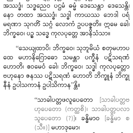
အဿဒ္ဓံ၊ သဒ္ဓညေဝ ပဌမံ ဓမ္မံ ဒေသေန္တာ ဒေသေန္တိ၊
နော တထာ အဿဒ္ဓံ၊ သဒ္ဓါ ကာယဿ ဘေဒါ ပရံ
မရဏာ သုဂတိံ သဂ္ဂံ လောကံ ဥပပဇ္ဇတိ။ ဣမေ ခေါ၊
ဘိက္ခဝေ၊ ပဉ္စ သဒ္ဓေ ကုလပုတ္တေ အာနိသံသာ။
‘‘သေယျထာပိ၊ ဘိက္ခဝေ၊ သုဘူမိယံ စတုမဟာပ
ထေ မဟာနိဂြောဓော သမန္တာ ပက္ခီနံ ပဋိသရဏံ
ဟောတိ၊ ဧဝမေဝံ
ခေါ၊ ဘိက္ခဝေ၊ သဒ္ဓါ ကုလပုတ္တော
ဗဟုနော ဇနဿ ပဋိသရဏံ ဟောတိ ဘိက္ခူနံ
ဘိက္ခု
နီနံ ဥပါသကာနံ ဥပါသိကာန’’န္တိ။
‘‘သာခါပတ္တဖလူပေတော
[သာခါပတ္တဗ
ဟုပေတော (ကတ္ထစိ)၊ သာခါပတ္တပလာ
သူပေတော (?)]
၊ ခန္ဓိမာဝ
[ခန္ဓိမာ စ
(သီ။)]
မဟာဒုမော၊