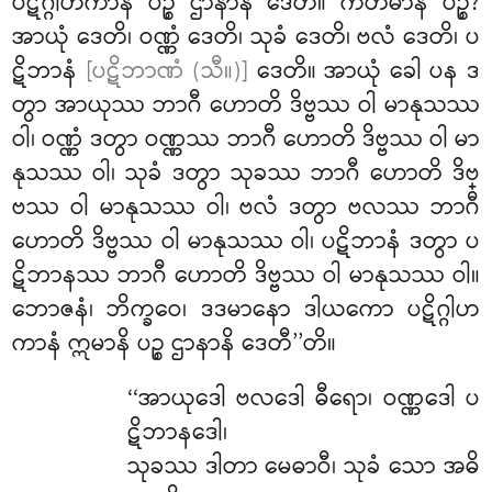
ပဋိဂ္ဂါဟကာနံ ပဉ္စ ဌာနာနိ ဒေတိ။ ကတမာနိ ပဉ္စ?
အာယုံ ဒေတိ၊ ဝဏ္ဏံ ဒေတိ၊ သုခံ ဒေတိ၊ ဗလံ ဒေတိ၊ ပ
ဋိဘာနံ
[ပဋိဘာဏံ (သီ။)]
ဒေတိ။ အာယုံ ခေါ ပန ဒ
တွာ အာယုဿ
ဘာဂီ ဟောတိ ဒိဗ္ဗဿ ဝါ မာနုသဿ
ဝါ၊ ဝဏ္ဏံ ဒတွာ ဝဏ္ဏဿ ဘာဂီ ဟောတိ ဒိဗ္ဗဿ ဝါ မာ
နုသဿ ဝါ၊ သုခံ ဒတွာ သုခဿ ဘာဂီ ဟောတိ ဒိဗ္
ဗဿ ဝါ မာနုသဿ
ဝါ၊ ဗလံ ဒတွာ ဗလဿ ဘာဂီ
ဟောတိ ဒိဗ္ဗဿ ဝါ မာနုသဿ ဝါ၊ ပဋိဘာနံ ဒတွာ ပ
ဋိဘာနဿ ဘာဂီ ဟောတိ ဒိဗ္ဗဿ ဝါ မာနုသဿ ဝါ။
ဘောဇနံ၊ ဘိက္ခဝေ၊ ဒဒမာနော ဒါယကော ပဋိဂ္ဂါဟ
ကာနံ ဣမာနိ ပဉ္စ ဌာနာနိ ဒေတီ’’တိ။
‘‘အာယုဒေါ ဗလဒေါ ဓီရော၊ ဝဏ္ဏဒေါ ပ
ဋိဘာနဒေါ၊
သုခဿ ဒါတာ မေဓာဝီ၊ သုခံ သော အဓိ