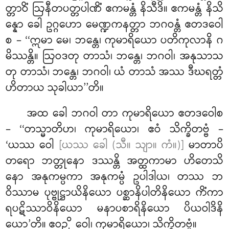
တ္တာဝိံ ဩနီတပတ္တပါဏိံ ဧကမန္တံ နိသီဒိ။ ဧကမန္တံ နိသိ
န္နော ခေါ ဥဂ္ဂဟော မေဏ္ဍကနတ္တာ ဘဂဝန္တံ ဧတဒဝေါ
စ – ‘‘ဣမာ မေ၊ ဘန္တေ၊ ကုမာရိယော ပတိကုလာနိ ဂ
မိဿန္တိ။ ဩဝဒတု တာသံ၊ ဘန္တေ၊ ဘဂဝါ၊ အနုသာသ
တု တာသံ၊ ဘန္တေ၊ ဘဂဝါ၊ ယံ တာသံ အဿ ဒီဃရတ္တံ
ဟိတာယ သုခါယာ’’တိ။
အထ ခေါ ဘဂဝါ တာ ကုမာရိယော ဧတဒဝေါစ
– ‘‘တသ္မာတိဟ၊ ကုမာရိယော၊ ဧဝံ သိက္ခိတဗ္ဗံ –
‘ယဿ ဝေါ
[ယဿ ခေါ (သီ။ သျာ။ ကံ။)]
မာတာပိ
တရော ဘတ္တုနော ဒဿန္တိ အတ္ထကာမာ ဟိတေသိ
နော အနုကမ္ပကာ အနုကမ္ပံ ဥပါဒါယ၊ တဿ ဘ
ဝိဿာမ ပုဗ္ဗုဋ္ဌာယိနိယော ပစ္ဆာနိပါတိနိယော ကိံကာ
ရပဋိဿာဝိနိယော
မနာပစာရိနိယော ပိယဝါဒိနိ
ယော’တိ။ ဧဝဉှိ ဝေါ၊ ကုမာရိယော၊ သိက္ခိတဗ္ဗံ။