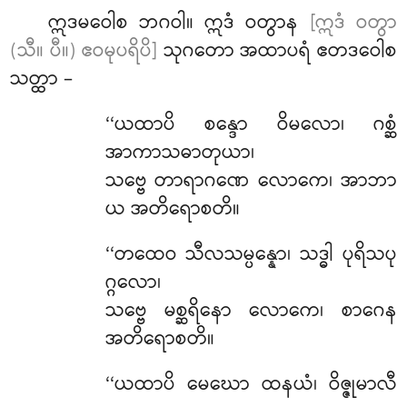
ဣဒမဝေါစ ဘဂဝါ။ ဣဒံ ဝတွာန
[ဣဒံ ဝတွာ
(သီ။ ပီ။) ဧဝမုပရိပိ]
သုဂတော အထာပရံ ဧတဒဝေါစ
သတ္ထာ –
‘‘ယထာပိ စန္ဒော ဝိမလော၊ ဂစ္ဆံ
အာကာသဓာတုယာ၊
သဗ္ဗေ တာရာဂဏေ လောကေ၊ အာဘာ
ယ အတိရောစတိ။
‘‘တထေဝ သီလသမ္ပန္နော၊ သဒ္ဓါ ပုရိသပု
ဂ္ဂလော၊
သဗ္ဗေ မစ္ဆရိနော လောကေ၊ စာဂေန
အတိရောစတိ။
‘‘ယထာပိ
မေဃော ထနယံ၊ ဝိဇ္ဇုမာလီ