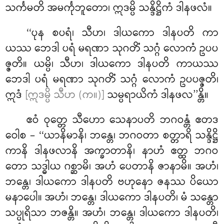
သင်္ကမတိ အမင်္ကုဘူတော၊ ဣဒမ္ပိ သန္ဒိဋ္ဌိကံ ဒါနဖလံ။
‘‘ပုန စပရံ၊ သီဟ၊ ဒါယကော ဒါနပတိ ကာ
ယဿ ဘေဒါ ပရံ မရဏာ သုဂတိံ သဂ္ဂံ လောကံ ဥပပ
ဇ္ဇတိ။ ယမ္ပိ၊ သီဟ၊ ဒါယကော ဒါနပတိ ကာယဿ
ဘေဒါ ပရံ မရဏာ သုဂတိံ သဂ္ဂံ လောကံ ဥပပဇ္ဇတိ၊
ဣဒံ
[ဣဒမ္ပိ သီဟ (က။)]
သမ္ပရာယိကံ ဒါနဖလ’’န္တိ။
ဧဝံ ဝုတ္တေ သီဟော သေနာပတိ ဘဂဝန္တံ ဧတဒ
ဝေါစ – ‘‘ယာနိမာနိ၊ ဘန္တေ၊ ဘဂဝတာ စတ္တာရိ သန္ဒိဋ္ဌိ
ကာနိ ဒါနဖလာနိ အက္ခာတာနိ၊ နာဟံ ဧတ္ထ ဘဂဝ
တော သဒ္ဓါယ ဂစ္ဆာမိ၊ အဟံ ပေတာနိ ဇာနာမိ။ အဟံ၊
ဘန္တေ၊ ဒါယကော ဒါနပတိ ဗဟုနော ဇနဿ ပိယော
မနာပေါ။ အဟံ၊ ဘန္တေ၊ ဒါယကော ဒါနပတိ၊ မံ သန္တော
သပ္ပုရိသာ ဘဇန္တိ။ အဟံ၊ ဘန္တေ၊ ဒါယကော ဒါနပတိ၊