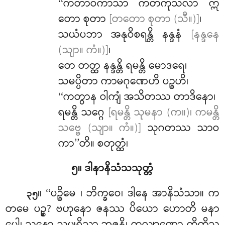
‘‘ကတာဝကာသာ ကတကုသလာ ဣ
တော စုတာ
[တတော စုတာ (သီ။)]
၊
သယံပဘာ အနုဝိစရန္တိ နန္ဒနံ
[နန္ဒနေ
(သျာ။ ကံ။)]
၊
တေ တတ္ထ နန္ဒန္တိ ရမန္တိ မောဒရေ၊
သမပ္ပိတာ ကာမဂုဏေဟိ ပဉ္စဟိ၊
‘‘ကတွာန ဝါကျံ အသိတဿ တာဒိနော၊
ရမန္တိ သဂ္ဂေ
[ရမန္တိ သုမနာ (က။)၊ ကမန္တိ
သဗ္ဗေ (သျာ။ ကံ။)]
သုဂတဿ သာဝ
ကာ’’တိ။ စတုတ္ထံ၊
၅။ ဒါနာနိသံသသုတ္တံ
။ ‘‘ပဉ္စိမေ
၊ ဘိက္ခဝေ၊ ဒါနေ အာနိသံသာ။ က
၃၅
တမေ ပဉ္စ? ဗဟုနော ဇနဿ ပိယော ဟောတိ မနာ