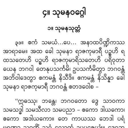
၄။ သုမနဝဂ္ဂေါ
၁။ သုမနသုတ္တံ
။ ဧကံ
သမယံ…ပေ… အနာထပိဏ္ဍိကဿ
၃၁
အာရာမေ။ အထ ခေါ သုမနာ ရာဇကုမာရီ ပဉ္စဟိ ရ
ထသတေဟိ ပဉ္စဟိ ရာဇကုမာရိသတေဟိ ပရိဝုတာ
ယေန ဘဂဝါ တေနုပသင်္ကမိ၊ ဥပသင်္ကမိတွာ ဘဂဝန္တံ
အဘိဝါဒေတွာ ဧကမန္တံ နိသီဒိ။ ဧကမန္တံ နိသိန္နာ ခေါ
သုမနာ ရာဇကုမာရီ ဘဂဝန္တံ ဧတဒဝေါစ –
‘‘ဣဓဿု၊ ဘန္တေ၊ ဘဂဝတော ဒွေ သာဝကာ
သမသဒ္ဓါ သမသီလာ သမပညာ – ဧကော ဒါယကော၊
ဧကော အဒါယကော။ တေ ကာယဿ ဘေဒါ
ပရံ
မရဏာ သုဂတိံ သဂ္ဂံ လောကံ ဥပပဇ္ဇေယျုံ။ ဒေဝဘူ