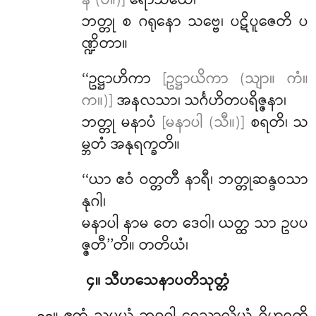
န (ပီ။)]
ရောသယေ၊
ဘတ္တု စ ဂရုနော သဗ္ဗေ၊ ပဋိပူဇေတိ ပ
ဏ္ဍိတာ။
‘‘ဥဋ္ဌာဟိကာ
[ဥဋ္ဌာယိကာ (သျာ။ ကံ။
က။)]
အနလသာ၊ သင်္ဂဟိတပရိဇ္ဇနာ၊
ဘတ္တု မနာပံ
[မနာပါ (သီ။)]
စရတိ၊ သ
မ္ဘတံ အနုရက္ခတိ။
‘‘ယာ ဧဝံ ဝတ္တတီ နာရီ၊ ဘတ္တုဆန္ဒဝသာ
နုဂါ၊
မနာပါ နာမ တေ ဒေဝါ၊ ယတ္ထ သာ ဥပပ
ဇ္ဇတီ’’တိ။ တတိယံ၊
၄။ သီဟသေနာပတိသုတ္တံ