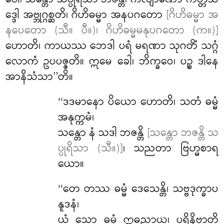
ပေါ၊ သန္တော သပ္ပုရိသာ ဘဇန္တိ၊ ကလျာဏော ကိတ္တိသ
ဒ္ဒေါ
အဗ္ဘုဂ္ဂစ္ဆတိ၊ ဂိဟိဓမ္မာ အနပဂတော
[ဂိဟိဓမ္မာ အ
နပေတော (သီ။ ပီ။)၊ ဂိဟိဓမ္မမနုပဂတော (က။)]
ဟောတိ၊ ကာယဿ
ဘေဒါ ပရံ မရဏာ သုဂတိံ သဂ္ဂံ
လောကံ ဥပပဇ္ဇတိ။ ဣမေ ခေါ၊ ဘိက္ခဝေ၊ ပဉ္စ ဒါနေ
အာနိသံသာ’’တိ။
‘‘ဒဒမာနော ပိယော ဟောတိ၊ သတံ ဓမ္မံ
အနုက္ကမံ၊
သန္တော နံ သဒါ ဘဇန္တိ
[သန္တော ဘဇန္တိ သ
ပ္ပုရိသာ (သီ။)]
၊ သညတာ ဗြဟ္မစာရ
ယော။
‘‘တေ တဿ ဓမ္မံ ဒေသေန္တိ၊ သဗ္ဗဒုက္ခာပ
နူဒနံ၊
ယံ သော ဓမ္မံ ဣဓညာယ၊ ပရိနိဗ္ဗာတိ