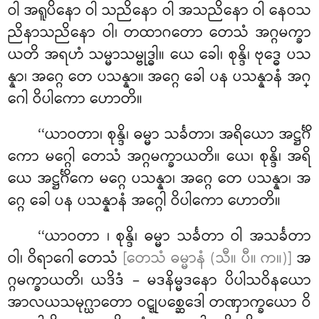
ဝါ အရူပိနော ဝါ သညိနော ဝါ အသညိနော ဝါ နေဝသ
ညိနာသညိနော ဝါ၊ တထာဂတော တေသံ အဂ္ဂမက္ခာ
ယတိ
အရဟံ သမ္မာသမ္ဗုဒ္ဓါ။ ယေ ခေါ၊ စုန္ဒိ၊ ဗုဒ္ဓေ ပသ
န္နာ၊ အဂ္ဂေ တေ ပသန္နာ။ အဂ္ဂေ ခေါ ပန ပသန္နာနံ အဂ္
ဂေါ ဝိပါကော ဟောတိ။
‘‘ယာဝတာ၊ စုန္ဒိ၊ ဓမ္မာ သင်္ခတာ၊ အရိယော အဋ္ဌင်္ဂိ
ကော မဂ္ဂေါ တေသံ အဂ္ဂမက္ခာယတိ။ ယေ၊ စုန္ဒိ၊ အရိ
ယေ အဋ္ဌင်္ဂိကေ မဂ္ဂေ ပသန္နာ၊ အဂ္ဂေ တေ ပသန္နာ၊ အ
ဂ္ဂေ ခေါ ပန ပသန္နာနံ အဂ္ဂေါ ဝိပါကော ဟောတိ။
‘‘ယာဝတာ
၊ စုန္ဒိ၊ ဓမ္မာ သင်္ခတာ ဝါ အသင်္ခတာ
ဝါ၊ ဝိရာဂေါ တေသံ
[တေသံ ဓမ္မာနံ (သီ။ ပီ။ က။)]
အ
ဂ္ဂမက္ခာယတိ၊ ယဒိဒံ – မဒနိမ္မဒနော ပိပါသဝိနယော
အာလယသမုဂ္ဃာတော ဝဋ္ဋုပစ္ဆေဒေါ တဏှာက္ခယော ဝိ