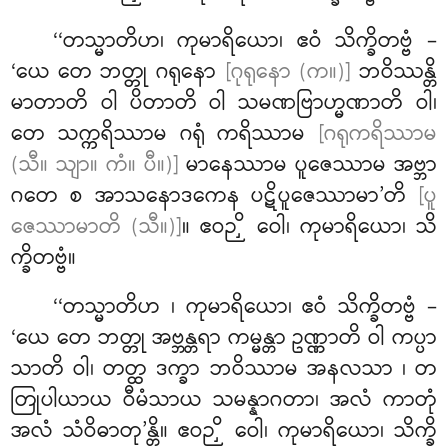
‘‘တသ္မာတိဟ၊ ကုမာရိယော၊ ဧဝံ သိက္ခိတဗ္ဗံ –
‘ယေ တေ ဘတ္တု ဂရုနော
[ဂုရုနော (က။)]
ဘဝိဿန္တိ
မာတာတိ ဝါ ပိတာတိ ဝါ သမဏဗြာဟ္မဏာတိ ဝါ၊
တေ သက္ကရိဿာမ ဂရုံ ကရိဿာမ
[ဂရုကရိဿာမ
(သီ။ သျာ။ ကံ။ ပီ။)]
မာနေဿာမ ပူဇေဿာမ အဗ္ဘာ
ဂတေ စ အာသနောဒကေန ပဋိပူဇေဿာမာ’တိ
[ပူ
ဇေဿာမာတိ (သီ။)]
။ ဧဝဉှိ ဝေါ၊ ကုမာရိယော၊ သိ
က္ခိတဗ္ဗံ။
‘‘တသ္မာတိဟ
၊ ကုမာရိယော၊ ဧဝံ သိက္ခိတဗ္ဗံ –
‘ယေ တေ ဘတ္တု အဗ္ဘန္တရာ ကမ္မန္တာ ဥဏ္ဏာတိ ဝါ ကပ္ပာ
သာတိ ဝါ၊ တတ္ထ ဒက္ခာ ဘဝိဿာမ အနလသာ
၊ တ
တြုပါယာယ ဝီမံသာယ သမန္နာဂတာ၊ အလံ ကာတုံ
အလံ သံဝိဓာတု’န္တိ။ ဧဝဉှိ ဝေါ၊ ကုမာရိယော၊ သိက္ခိ