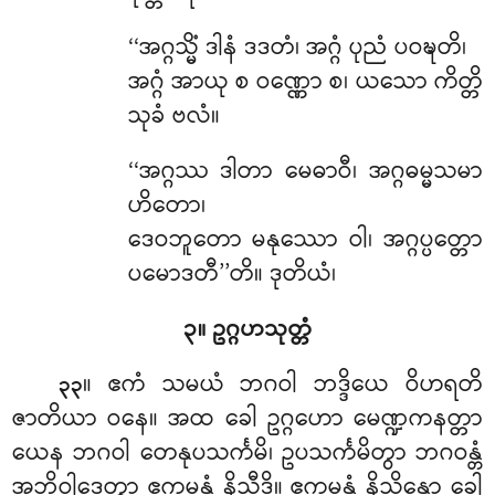
‘‘အဂ္ဂသ္မိံ
ဒါနံ ဒဒတံ၊ အဂ္ဂံ ပုညံ ပဝဍ္ဎတိ၊
အဂ္ဂံ အာယု စ ဝဏ္ဏော စ၊ ယသော ကိတ္တိ
သုခံ ဗလံ။
‘‘အဂ္ဂဿ ဒါတာ မေဓာဝီ၊ အဂ္ဂဓမ္မသမာ
ဟိတော၊
ဒေဝဘူတော မနုဿော ဝါ၊ အဂ္ဂပ္ပတ္တော
ပမောဒတီ’’တိ။ ဒုတိယံ၊
၃။ ဥဂ္ဂဟသုတ္တံ
။ ဧကံ သမယံ ဘဂဝါ ဘဒ္ဒိယေ ဝိဟရတိ
၃၃
ဇာတိယာ ဝနေ။ အထ ခေါ ဥဂ္ဂဟော
မေဏ္ဍကနတ္တာ
ယေန ဘဂဝါ တေနုပသင်္ကမိ၊ ဥပသင်္ကမိတွာ ဘဂဝန္တံ
အဘိဝါဒေတွာ ဧကမန္တံ နိသီဒိ။ ဧကမန္တံ နိသိန္နော ခေါ