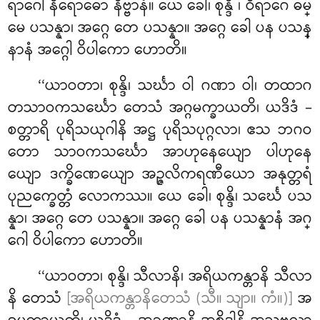
ရာဂေါ နိရောဓော နိဗ္ဗာနံ။ ယေ ခေါ၊ စုန္ဒိ
၊ ဝိရာဂေ
ဓမ္
မေ ပသန္နာ၊ အဂ္ဂေ တေ ပသန္နာ။ အဂ္ဂေ ခေါ ပန ပသန္
နာနံ အဂ္ဂေါ ဝိပါကော ဟောတိ။
‘‘ယာဝတာ၊ စုန္ဒိ၊ သင်္ဃာ ဝါ ဂဏာ ဝါ၊ တထာဂ
တသာဝကသင်္ဃော တေသံ အဂ္ဂမက္ခာယတိ၊ ယဒိဒံ –
စတ္တာရိ ပုရိသယုဂါနိ အဋ္ဌ ပုရိသပုဂ္ဂလာ၊ ဧသ ဘဂဝ
တော သာဝကသင်္ဃော အာဟုနေယျော ပါဟုနေ
ယျော ဒက္ခိဏေယျော အဉ္ဇလိကရဏီယော အနုတ္တရံ
ပုညက္ခေတ္တံ လောကဿ။ ယေ ခေါ၊ စုန္ဒိ၊ သင်္ဃေ ပသ
န္နာ၊ အဂ္ဂေ တေ ပသန္နာ။ အဂ္ဂေ ခေါ ပန ပသန္နာနံ အဂ္
ဂေါ ဝိပါကော ဟောတိ။
‘‘ယာဝတာ၊ စုန္ဒိ၊ သီလာနိ၊ အရိယကန္တာနိ သီလာ
နိ တေသံ
[အရိယကန္တာနိတေသံ (သီ။ သျာ။ ကံ။)]
အ