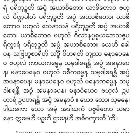
ရံ ပရိဘုဉ္ဇတိ အပ္ပံ အယာစိတော၊ ယာစိတောဝ ဗဟု
လံ ပိဏ္ဍပါတံ ပရိဘုဉ္ဇတိ
အပ္ပံ အယာစိတော၊ ယာစိ
တောဝ ဗဟုလံ သေနာသနံ ပရိဘုဉ္ဇတိ အပ္ပံ အယာစိ
တော၊ ယာစိတောဝ ဗဟုလံ ဂိလာနပ္ပစ္စယဘေသဇ္ဇပ
ရိက္ခာရံ ပရိဘုဉ္ဇတိ အပ္ပံ အယာစိတော။ ယေဟိ ခေါ
ပန သဗြဟ္မစာရီဟိ သဒ္ဓိံ ဝိဟရတိ တျဿ မနာပေနေ
ဝ ဗဟုလံ ကာယကမ္မေန သမုဒါစရန္တိ အပ္ပံ အမနာပေ
န၊ မနာပေနေဝ ဗဟုလံ ဝစီကမ္မေန သမုဒါစရန္တိ အပ္ပံ
အမနာပေန၊ မနာပေနေဝ ဗဟုလံ မနောကမ္မေန သမု
ဒါစရန္တိ အပ္ပံ အမနာပေန၊ မနာပံယေဝ ဗဟုလံ ဥပ
ဟာရံ ဥပဟရန္တိ အပ္ပံ အမနာပံ
။ ယော သော၊ သုမနေ၊
ဒါယကော သော အမုံ အဒါယကံ ပဗ္ဗဇိတော သမာ
နော ဣမေဟိ ပဉ္စဟိ ဌာနေဟိ အဓိဂဏှာတီ’’တိ။