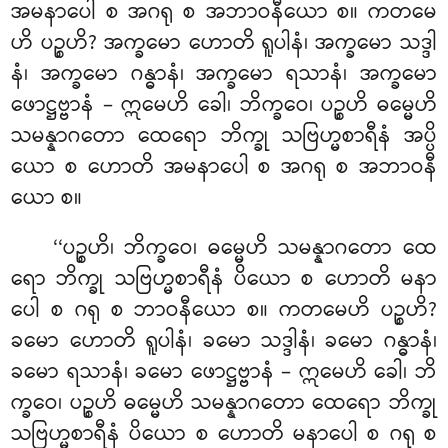
အမနာပေါ စ အဂရု စ အဘာဝနီယော စ။ ကတမေ
ဟိ ပဉ္စဟိ? အက္ခမော ဟောတိ ရူပါနံ၊ အက္ခမော သဒ္ဒါ
နံ၊ အက္ခမော ဂန္ဓာနံ၊ အက္ခမော ရသာနံ၊ အက္ခမော
ဖောဋ္ဌဗ္ဗာနံ – ဣမေဟိ
ခေါ၊ ဘိက္ခဝေ၊ ပဉ္စဟိ ဓမ္မေဟိ
သမန္နာဂတော ထေရော ဘိက္ခု သဗြဟ္မစာရီနံ အပ္ပိ
ယော စ ဟောတိ အမနာပေါ စ အဂရု စ အဘာဝနီ
ယော စ။
‘‘ပဉ္စဟိ၊ ဘိက္ခဝေ၊ ဓမ္မေဟိ သမန္နာဂတော ထေ
ရော ဘိက္ခု သဗြဟ္မစာရီနံ ပိယော စ ဟောတိ မနာ
ပေါ စ ဂရု စ ဘာဝနီယော စ။ ကတမေဟိ ပဉ္စဟိ?
ခမော ဟောတိ ရူပါနံ၊ ခမော သဒ္ဒါနံ၊ ခမော ဂန္ဓာနံ၊
ခမော ရသာနံ၊ ခမော ဖောဋ္ဌဗ္ဗာနံ – ဣမေဟိ ခေါ၊ ဘိ
က္ခဝေ၊ ပဉ္စဟိ ဓမ္မေဟိ သမန္နာဂတော ထေရော ဘိက္ခု
သဗြဟ္မစာရီနံ ပိယော စ ဟောတိ မနာပေါ စ ဂရု စ