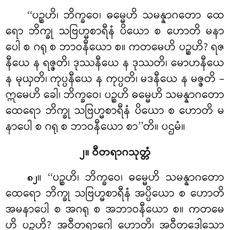
‘‘ပဉ္စဟိ၊ ဘိက္ခဝေ၊ ဓမ္မေဟိ သမန္နာဂတော ထေ
ရော ဘိက္ခု သဗြဟ္မစာရီနံ ပိယော စ ဟောတိ မနာ
ပေါ စ ဂရု စ ဘာဝနီယော စ။ ကတမေဟိ ပဉ္စဟိ? ရဇ
နီယေ
န ရဇ္ဇတိ၊ ဒုဿနီယေ န
ဒုဿတိ၊ မောဟနီယေ
န မုယှတိ၊ ကုပ္ပနီယေ န ကုပ္ပတိ၊ မဒနီယေ န မဇ္ဇတိ –
ဣမေဟိ ခေါ၊ ဘိက္ခဝေ၊ ပဉ္စဟိ ဓမ္မေဟိ သမန္နာဂတော
ထေရော ဘိက္ခု သဗြဟ္မစာရီနံ ပိယော စ ဟောတိ မ
နာပေါ စ ဂရု စ ဘာဝနီယော စာ’’တိ။ ပဌမံ။
၂။ ဝီတရာဂသုတ္တံ
။ ‘‘ပဉ္စဟိ၊ ဘိက္ခဝေ၊ ဓမ္မေဟိ သမန္နာဂတော
၈၂
ထေရော ဘိက္ခု သဗြဟ္မစာရီနံ အပ္ပိယော စ ဟောတိ
အမနာပေါ စ အဂရု စ အဘာဝနီယော စ။ ကတမေ
ဟိ
ပဉ္စဟိ? အဝီတရာဂေါ ဟောတိ၊ အဝီတဒေါသော