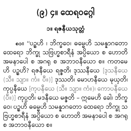
(၉) ၄။ ထေရဝဂ္ဂေါ
၁။ ရဇနီယသုတ္တံ
။ ‘‘ပဉ္စဟိ
၊ ဘိက္ခဝေ၊ ဓမ္မေဟိ သမန္နာဂတော
၈၁
ထေရော ဘိက္ခု သဗြဟ္မစာရီနံ အပ္ပိယော စ ဟောတိ
အမနာပေါ စ အဂရု စ အဘာဝနီယော စ။ ကတမေ
ဟိ ပဉ္စဟိ? ရဇနီယေ ရဇ္ဇတိ၊ ဒုဿနီယေ
[ဒုသနီယေ
(သီ။ သျာ။ ကံ။ ပီ။)]
ဒုဿတိ၊ မောဟနီယေ မုယှတိ၊
ကုပ္ပနီယေ
[ကုပနီယေ (သီ။ သျာ။ ကံ။)၊ ကောပနီယေ
(ပီ။)]
ကုပ္ပတိ၊ မဒနီယေ မဇ္ဇတိ – ဣမေဟိ ခေါ၊ ဘိက္ခ
ဝေ၊ ပဉ္စဟိ ဓမ္မေဟိ သမန္နာဂတော ထေရော ဘိက္ခု သ
ဗြဟ္မစာရီနံ အပ္ပိယော စ ဟောတိ အမနာပေါ စ အဂရု
စ အဘာဝနီယော စ။