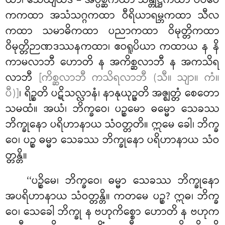
ယာ၊ သေယျထိဒံ – အပ္ပိစ္ဆကထာ သန္တုဋ္ဌိကထာ ပဝိဝေ
ကကထာ အသံသဂ္ဂကထာ ဝီရိယာရမ္ဘကထာ
သီလ
ကထာ သမာဓိကထာ ပညာကထာ ဝိမုတ္တိကထာ
ဝိမုတ္တိဉာဏဒဿနကထာ၊ ဧဝရူပိယာ ကထာယ န နိ
ကာမလာဘီ ဟောတိ န အကိစ္ဆလာဘီ န အကသိရ
လာဘီ
[ကိစ္ဆလာဘီ ကသိရလာဘီ (သီ။ သျာ။ ကံ။
ပီ)]
၊ ရိဉ္စတိ ပဋိသလ္လာနံ၊ နာနုယုဉ္ဇတိ အဇ္ဈတ္တံ စေတော
သမထံ။ အယံ၊ ဘိက္ခဝေ၊ ပဉ္စမော ဓမ္မော သေခဿ
ဘိက္ခုနော ပရိဟာနာယ သံဝတ္တတိ။ ဣမေ ခေါ၊ ဘိက္ခ
ဝေ၊ ပဉ္စ ဓမ္မာ သေခဿ ဘိက္ခုနော ပရိဟာနာယ သံဝ
တ္တန္တိ။
‘‘ပဉ္စိမေ၊ ဘိက္ခဝေ၊ ဓမ္မာ သေခဿ ဘိက္ခုနော
အပရိဟာနာယ သံဝတ္တန္တိ။ ကတမေ ပဉ္စ? ဣဓ၊ ဘိက္ခ
ဝေ၊ သေခေါ ဘိက္ခု
န ဗဟုကိစ္စော ဟောတိ န ဗဟုက