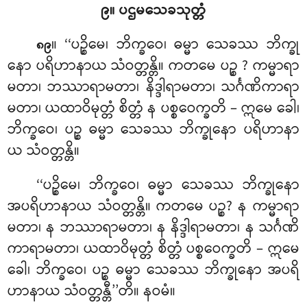
၉။ ပဌမသေခသုတ္တံ
။ ‘‘ပဉ္စိမေ၊ ဘိက္ခဝေ၊ ဓမ္မာ သေခဿ ဘိက္ခု
၈၉
နော ပရိဟာနာယ သံဝတ္တန္တိ။ ကတမေ ပဉ္စ
? ကမ္မာရာ
မတာ၊ ဘဿာရာမတာ၊ နိဒ္ဒါရာမတာ၊ သင်္ဂဏိကာရာ
မတာ၊ ယထာဝိမုတ္တံ စိတ္တံ န ပစ္စဝေက္ခတိ – ဣမေ ခေါ၊
ဘိက္ခဝေ၊ ပဉ္စ ဓမ္မာ သေခဿ ဘိက္ခုနော ပရိဟာနာ
ယ သံဝတ္တန္တိ။
‘‘ပဉ္စိမေ၊ ဘိက္ခဝေ၊ ဓမ္မာ သေခဿ ဘိက္ခုနော
အပရိဟာနာယ သံဝတ္တန္တိ။ ကတမေ ပဉ္စ? န ကမ္မာရာ
မတာ၊ န ဘဿာရာမတာ၊ န နိဒ္ဒါရာမတာ၊ န သင်္ဂဏိ
ကာရာမတာ၊ ယထာဝိမုတ္တံ စိတ္တံ ပစ္စဝေက္ခတိ – ဣမေ
ခေါ၊ ဘိက္ခဝေ၊ ပဉ္စ ဓမ္မာ သေခဿ ဘိက္ခုနော အပရိ
ဟာနာယ သံဝတ္တန္တီ’’တိ။ နဝမံ။