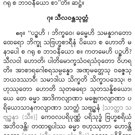
ဂရု စ ဘာဝနီယော စာ’’တိ။ ဆဋ္ဌံ။
၇။ သီလဝန္တသုတ္တံ
။ ‘‘ပဉ္စဟိ
၊ ဘိက္ခဝေ၊ ဓမ္မေဟိ သမန္နာဂတော
၈၇
ထေရော ဘိက္ခု သဗြဟ္မစာရီနံ ပိယော စ ဟောတိ မ
နာပေါ စ ဂရု စ ဘာဝနီယော စ။ ကတမေဟိ ပဉ္စဟိ?
သီလဝါ ဟောတိ၊ ပါတိမောက္ခသံဝရသံဝုတော ဝိဟရ
တိ။ အာစာရဂေါစရသမ္ပန္နော အဏုမတ္တေသု ဝဇ္ဇေသု
ဘယဒဿာဝီ၊ သမာဒါယ သိက္ခတိ သိက္ခာပဒေသု၊ ဗ
ဟုဿုတော ဟောတိ သုတဓရော သုတသန္နိစယော၊
ယေ တေ ဓမ္မာ အာဒိကလျာဏာ မဇ္ဈေကလျာဏာ ပ
ရိယောသာနကလျာဏာ
သာတ္ထံ သဗျဉ္ဇနံ
[သာတ္ထာ သ
ဗျဉ္ဇနာ (သီ။)]
ကေဝလပရိပုဏ္ဏံ ပရိသုဒ္ဓံ ဗြဟ္မစရိယံ
အဘိဝဒန္တိ၊ တထာရူပါဿ ဓမ္မာ ဗဟုဿုတာ ဟောန္တိ