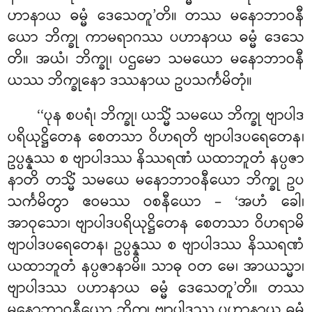
ဟာနာယ ဓမ္မံ ဒေသေတူ’တိ။ တဿ မနောဘာဝနီ
ယော ဘိက္ခု ကာမရာဂဿ ပဟာနာယ ဓမ္မံ ဒေသေ
တိ။ အယံ၊ ဘိက္ခု၊ ပဌမော သမယော မနောဘာဝနီ
ယဿ ဘိက္ခုနော ဒဿနာယ ဥပသင်္ကမိတုံ။
‘‘ပုန စပရံ၊ ဘိက္ခု၊ ယသ္မိံ သမယေ ဘိက္ခု ဗျာပါဒ
ပရိယုဋ္ဌိတေန စေတသာ ဝိဟရတိ ဗျာပါဒပရေတေန၊
ဥပ္ပန္နဿ စ ဗျာပါဒဿ နိဿရဏံ ယထာဘူတံ နပ္ပဇာ
နာတိ တသ္မိံ သမယေ မနောဘာဝနီယော ဘိက္ခု ဥပ
သင်္ကမိတွာ ဧဝမဿ ဝစနီယော – ‘အဟံ ခေါ၊
အာဝုသော၊ ဗျာပါဒပရိယုဋ္ဌိတေန စေတသာ ဝိဟရာမိ
ဗျာပါဒပရေတေန၊ ဥပ္ပန္နဿ စ ဗျာပါဒဿ နိဿရဏံ
ယထာဘူတံ နပ္ပဇာနာမိ။ သာဓု ဝတ မေ၊ အာယသ္မာ၊
ဗျာပါဒဿ ပဟာနာယ ဓမ္မံ ဒေသေတူ’တိ။ တဿ
မနောဘာဝနီယော ဘိက္ခု ဗျာပါဒဿ ပဟာနာယ ဓမ္မံ