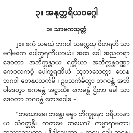
၃။ အနုတ္တရိယဝဂ္ဂေါ
၁။ သာမကသုတ္တံ
။ ဧကံ
သမယံ ဘဂဝါ သက္ကေသု ဝိဟရတိ သာ
၂၁
မဂါမကေ ပေါက္ခရဏိယာယံ။ အထ ခေါ အညတရာ
ဒေဝတာ အဘိက္ကန္တာယ ရတ္တိယာ အဘိက္ကန္တဝဏ္ဏာ
ကေဝလကပ္ပံ ပေါက္ခရဏိယံ ဩဘာသေတွာ ယေန
ဘဂဝါ တေနုပသင်္ကမိ
၊ ဥပသင်္ကမိတွာ ဘဂဝန္တံ အဘိ
ဝါဒေတွာ ဧကမန္တံ အဋ္ဌာသိ။ ဧကမန္တံ ဌိတာ ခေါ သာ
ဒေဝတာ ဘဂဝန္တံ ဧတဒဝေါစ –
‘‘တယောမေ၊ ဘန္တေ၊ ဓမ္မာ ဘိက္ခုနော ပရိဟာနာ
ယ သံဝတ္တန္တိ။ ကတမေ တယော? ကမ္မာရာမတာ၊
ဘဿာရာမတာ
၊ နိဒ္ဒါရာမတာ – ဣမေ ခေါ၊ ဘန္တေ၊