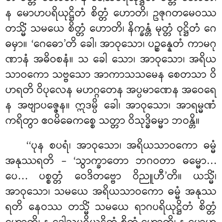
န မောဟပရိယုဋ္ဌိတံ
စိတ္တံ ဟောတိ၊ ဥဇုဂတမေဝဿ
တသ္မိံ သမယေ စိတ္တံ ဟောတိ၊ နိက္ခန္တံ မုတ္တံ ဝုဋ္ဌိတံ ဂေ
ဓမှာ။ ‘ဂေဓော’တိ ခေါ၊ အာဝုသော၊ ပဉ္စန္နေတံ ကာမဂု
ဏာနံ အဓိဝစနံ။ သ ခေါ သော၊ အာဝုသော၊ အရိယ
သာဝကော သဗ္ဗသော အာကာသသမေန စေတသာ ဝိ
ဟရတိ ဝိပုလေန မဟဂ္ဂတေန အပ္ပမာဏေန အဝေရေ
န အဗျာပဇ္ဇေန။ ဣဒမ္ပိ ခေါ၊ အာဝုသော၊ အာရမ္မဏံ
ကရိတွာ ဧဝမိဓေကစ္စေ သတ္တာ ဝိသုဒ္ဓိဓမ္မာ ဘဝန္တိ။
‘‘ပုန စပရံ၊ အာဝုသော၊ အရိယသာဝကော ဓမ္မံ
အနုဿရတိ – ‘သွာက္ခာတော ဘဂဝတာ ဓမ္မော…
ပေ… ပစ္စတ္တံ ဝေဒိတဗ္ဗော ဝိညူဟီ’တိ။ ယသ္မိံ၊
အာဝုသော၊ သမယေ အရိယသာဝကော ဓမ္မံ အနုဿ
ရတိ နေဝဿ တသ္မိံ သမယေ ရာဂပရိယုဋ္ဌိတံ စိတ္တံ