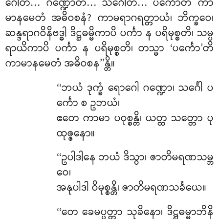
ဂေါတိ… ဂဏ္ဍောတိ… သင်္ဂေါတိ… ပင်္ကောတိ ကာ
မာနမေတံ အဓိဝစနံ? ကာမရာဂရတ္တာယံ၊ ဘိက္ခဝေ၊
ဆန္ဒရာဂဝိနိဗဒ္ဓါ ဒိဋ္ဌဓမ္မိကာပိ ပင်္ကာ န ပရိမုစ္စတိ၊ သမ္ပ
ရာယိကာပိ ပင်္ကာ န ပရိမုစ္စတိ၊ တသ္မာ ‘ပင်္ကော’တိ
ကာမာနမေတံ အဓိဝစန’’န္တိ။
‘‘ဘယံ ဒုက္ခံ ရောဂေါ ဂဏ္ဍော၊ သင်္ဂေါ ပ
င်္ကော စ ဥဘယံ၊
ဧတေ ကာမာ ပဝုစ္စန္တိ၊ ယတ္ထ သတ္တော ပု
ထုဇ္ဇနော။
‘‘ဥပါဒါနေ
ဘယံ ဒိသွာ၊ ဇာတိမရဏသမ္ဘ
ဝေ၊
အနုပါဒါ ဝိမုစ္စန္တိ၊ ဇာတိမရဏသင်္ခယေ။
‘‘တေ ခေမပ္ပတ္တာ သုခိနော၊ ဒိဋ္ဌဓမ္မာဘိနိ