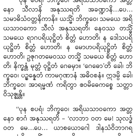
‘‘ပုန စပရံ၊ ဘိက္ခဝေ၊ အရိယသာဝကော အတ္တ
နော သီလာနိ အနုဿရတိ အခဏ္ဍာနိ…ပေ…
သမာဓိသံဝတ္တနိကာနိ။ ယသ္မိံ၊ ဘိက္ခဝေ၊ သမယေ အရိ
ယသာဝကော သီလံ အနုဿရတိ၊ နေဝဿ တသ္မိံ
သမယေ ရာဂပရိယုဋ္ဌိတံ စိတ္တံ ဟောတိ၊ န ဒေါသပရိ
ယုဋ္ဌိတံ စိတ္တံ ဟောတိ၊ န မောဟပရိယုဋ္ဌိတံ စိတ္တံ
ဟောတိ၊ ဥဇုဂတမေဝဿ တသ္မိံ သမယေ စိတ္တံ ဟော
တိ၊ နိက္ခန္တံ မုတ္တံ ဝုဋ္ဌိတံ ဂေဓမှာ။ ‘ဂေဓော’တိ ခေါ၊ ဘိ
က္ခဝေ၊ ပဉ္စန္နေတံ ကာမဂုဏာနံ အဓိဝစနံ။ ဣဒမ္ပိ ခေါ၊
ဘိက္ခဝေ၊ အာရမ္မဏံ ကရိတွာ ဧဝမိဓေကစ္စေ သတ္တာ
ဝိသုဇ္ဈန္တိ။
‘‘ပုန
စပရံ၊ ဘိက္ခဝေ၊ အရိယသာဝကော အတ္တ
နော စာဂံ အနုဿရတိ – ‘လာဘာ ဝတ မေ! သုလဒ္ဓံ
ဝတ မေ…ပေ… ယာစယောဂေါ ဒါနသံဝိဘာဂရ