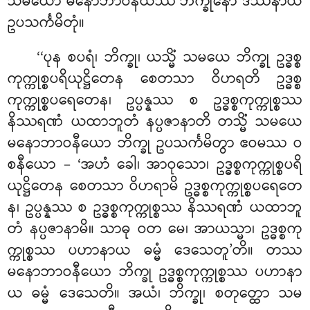
သမယော မနောဘာဝနီယဿ ဘိက္ခုနော ဒဿနာယ
ဥပသင်္ကမိတုံ။
‘‘ပုန စပရံ၊ ဘိက္ခု၊ ယသ္မိံ သမယေ ဘိက္ခု ဥဒ္ဓစ္စ
ကုက္ကုစ္စပရိယုဋ္ဌိတေန စေတသာ ဝိဟရတိ ဥဒ္ဓစ္စ
ကုက္ကုစ္စပရေတေန၊ ဥပ္ပန္နဿ စ ဥဒ္ဓစ္စကုက္ကုစ္စဿ
နိဿရဏံ ယထာဘူတံ နပ္ပဇာနာတိ တသ္မိံ သမယေ
မနောဘာဝနီယော ဘိက္ခု ဥပသင်္ကမိတွာ ဧဝမဿ ဝ
စနီယော – ‘အဟံ ခေါ၊ အာဝုသော၊ ဥဒ္ဓစ္စကုက္ကုစ္စပရိ
ယုဋ္ဌိတေန စေတသာ ဝိဟရာမိ ဥဒ္ဓစ္စကုက္ကုစ္စပရေတေ
န၊ ဥပ္ပန္နဿ စ ဥဒ္ဓစ္စကုက္ကုစ္စဿ
နိဿရဏံ ယထာဘူ
တံ နပ္ပဇာနာမိ။ သာဓု ဝတ မေ၊ အာယသ္မာ၊ ဥဒ္ဓစ္စကု
က္ကုစ္စဿ ပဟာနာယ ဓမ္မံ ဒေသေတူ’တိ။ တဿ
မနောဘာဝနီယော ဘိက္ခု ဥဒ္ဓစ္စကုက္ကုစ္စဿ ပဟာနာ
ယ ဓမ္မံ ဒေသေတိ။ အယံ၊ ဘိက္ခု၊ စတုတ္ထော သမ