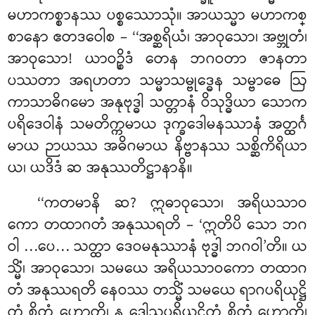
မဟာကစ္စာနဿ ပစ္စဿောသုံ။ အာယသ္မာ မဟာကစ္
စာနော ဧတဒဝေါစ – ‘‘အစ္ဆရိယံ၊ အာဝုသော၊ အဗ္ဘုတံ၊
အာဝုသော! ယာဝဉ္စိဒံ တေန ဘဂဝတာ ဇာနတာ
ပဿတာ အရဟတာ သမ္မာသမ္ဗုဒ္ဓေန သမ္ဗာဓေ ဩ
ကာသာဓိဂမော အနုဗုဒ္ဓါ သတ္တာနံ ဝိသုဒ္ဓိယာ သောက
ပရိဒေဝါနံ
သမတိက္ကမာယ ဒုက္ခဒေါမနဿာနံ အတ္ထင်္ဂ
မာယ ဉာယဿ အဓိဂမာယ နိဗ္ဗာနဿ သစ္ဆိကိရိယာ
ယ၊ ယဒိဒံ ဆ အနုဿတိဋ္ဌာနာနိ။
‘‘ကတမာနိ ဆ? ဣဓာဝုသော၊ အရိယသာဝ
ကော တထာဂတံ အနုဿရတိ – ‘ဣတိပိ သော ဘဂ
ဝါ
…ပေ… သတ္ထာ ဒေဝမနုဿာနံ ဗုဒ္ဓါ ဘဂဝါ’တိ။ ယ
သ္မိံ၊ အာဝုသော၊ သမယေ အရိယသာဝကော တထာဂ
တံ အနုဿရတိ နေဝဿ တသ္မိံ သမယေ ရာဂပရိယုဋ္ဌိ
တံ စိတ္တံ ဟောတိ၊ န ဒေါသပရိယုဋ္ဌိတံ စိတ္တံ ဟောတိ၊