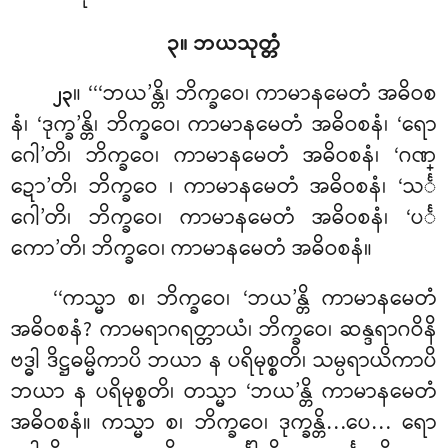
၃။ ဘယသုတ္တံ
။ ‘‘‘ဘယ’န္တိ၊ ဘိက္ခဝေ၊ ကာမာနမေတံ အဓိဝစ
၂၃
နံ၊ ‘ဒုက္ခ’န္တိ၊ ဘိက္ခဝေ၊ ကာမာနမေတံ အဓိဝစနံ၊ ‘ရော
ဂေါ’တိ၊ ဘိက္ခဝေ၊ ကာမာနမေတံ အဓိဝစနံ၊ ‘ဂဏ္
ဍော’တိ၊ ဘိက္ခဝေ
၊ ကာမာနမေတံ အဓိဝစနံ၊ ‘သင်္
ဂေါ’တိ၊ ဘိက္ခဝေ၊ ကာမာနမေတံ အဓိဝစနံ၊ ‘ပင်္
ကော’တိ၊ ဘိက္ခဝေ၊ ကာမာနမေတံ အဓိဝစနံ။
‘‘ကသ္မာ
စ၊ ဘိက္ခဝေ၊ ‘ဘယ’န္တိ ကာမာနမေတံ
အဓိဝစနံ? ကာမရာဂရတ္တာယံ၊ ဘိက္ခဝေ၊ ဆန္ဒရာဂဝိနိ
ဗဒ္ဓါ ဒိဋ္ဌဓမ္မိကာပိ ဘယာ န ပရိမုစ္စတိ၊ သမ္ပရာယိကာပိ
ဘယာ န ပရိမုစ္စတိ၊ တသ္မာ ‘ဘယ’န္တိ ကာမာနမေတံ
အဓိဝစနံ။ ကသ္မာ စ၊ ဘိက္ခဝေ၊ ဒုက္ခန္တိ…ပေ… ရော