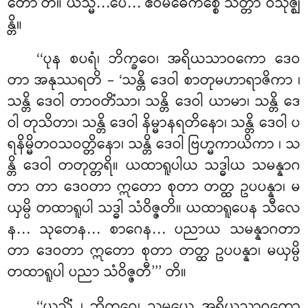
တော’တိ။ ယသ္မိံ…ပေ… ဧဝမိဓေကစ္စေ သတ္တာ ဝိသုဇ္ဈ
န္တိ။
‘‘ပုန စပရံ၊ ဘိက္ခဝေ၊ အရိယသာဝကော ဒေဝ
တာ အနုဿရတိ – ‘သန္တိ ဒေဝါ စာတုမဟာရာဇိကာ
၊
သန္တိ ဒေဝါ တာဝတိံသာ၊ သန္တိ ဒေဝါ ယာမာ၊ သန္တိ ဒေ
ဝါ တုသိတာ၊ သန္တိ ဒေဝါ နိမ္မာနရတိနော၊ သန္တိ ဒေဝါ ပ
ရနိမ္မိတဝသဝတ္တိနော၊ သန္တိ ဒေဝါ ဗြဟ္မကာယိကာ
၊ သ
န္တိ ဒေဝါ တတုတ္တရိ။ ယထာရူပါယ သဒ္ဓါယ သမန္နာဂ
တာ တာ ဒေဝတာ ဣတော စုတာ တတ္ထ ဥပပန္နာ၊ မ
ယှမ္ပိ တထာရူပါ သဒ္ဓါ သံဝိဇ္ဇတိ။ ယထာရူပေန သီလေ
န… သုတေန… စာဂေန… ပညာယ သမန္နာဂတာ
တာ ဒေဝတာ ဣတော စုတာ တတ္ထ ဥပပန္နာ၊ မယှမ္ပိ
တထာရူပါ ပညာ သံဝိဇ္ဇတီ’’’ တိ။
‘‘ယသ္မိံ
၊ ဘိက္ခဝေ၊ သမယေ အရိယသာဝကော