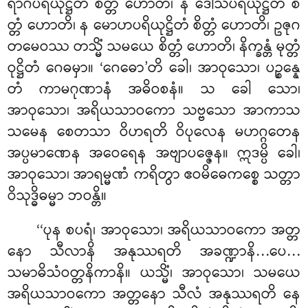
ရာဂပရိယုဋ္ဌိတံ စိတ္တံ ဟောတိ၊ န ဒေါသပရိယုဋ္ဌိတံ စိ
တ္တံ ဟောတိ၊ န မောဟပရိယုဋ္ဌိတံ စိတ္တံ ဟောတိ၊ ဥဇုဂ
တမေဝဿ တသ္မိံ သမယေ စိတ္တံ ဟောတိ၊ နိက္ခန္တံ မုတ္တံ
ဝုဋ္ဌိတံ ဂေဓမှာ။ ‘ဂေဓော’တိ ခေါ၊ အာဝုသော၊ ပဉ္စန္နေ
တံ ကာမဂုဏာနံ အဓိဝစနံ။ သ ခေါ သော၊
အာဝုသော၊ အရိယသာဝကော သဗ္ဗသော အာကာသ
သမေန စေတသာ ဝိဟရတိ ဝိပုလေန မဟဂ္ဂတေန
အပ္ပမာဏေန အဝေရေန အဗျာပဇ္ဇေန။ ဣဒမ္ပိ ခေါ၊
အာဝုသော၊ အာရမ္မဏံ
ကရိတွာ ဧဝမိဓေကစ္စေ သတ္တာ
ဝိသုဒ္ဓိဓမ္မာ ဘဝန္တိ။
‘‘ပုန စပရံ၊ အာဝုသော၊ အရိယသာဝကော အတ္တ
နော သီလာနိ အနုဿရတိ အခဏ္ဍာနိ…ပေ…
သမာဓိသံဝတ္တနိကာနိ။ ယသ္မိံ၊ အာဝုသော၊ သမယေ
အရိယသာဝကော အတ္တနော သီလံ
အနုဿရတိ နေ