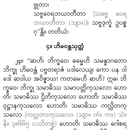
ဗ္ဗုတာ၊
သဗ္ဗဝေရဘယာတီတာ
[သဗ္ဗေ ဝေရ
ဘယာတီတာ (သျာ။)]
၊ သဗ္ဗဒုက္ခံ ဥပစ္စ
ဂု’’န္တိ။ တတိယံ၊
၄။ ဟိမဝန္တသုတ္တံ
။ ‘‘ဆဟိ၊ ဘိက္ခဝေ၊ ဓမ္မေဟိ သမန္နာဂတော
၂၄
ဘိက္ခု ဟိမဝန္တံ ပဗ္ဗတရာဇံ ပဒါလေယျ၊ ကော ပန ဝါ
ဒေါ ဆဝါယ အဝိဇ္ဇာယ! ကတမေဟိ ဆဟိ? ဣဓ၊ ဘိ
က္ခဝေ၊ ဘိက္ခု သမာဓိဿ သမာပတ္တိကုသလော ဟော
တိ၊ သမာဓိဿ ဌိတိကုသလော ဟောတိ၊ သမာဓိဿ
ဝုဋ္ဌာနကုသလော ဟောတိ၊ သမာဓိဿ ကလ္လိတကု
သလော
[ကလ္လတာကုသလော (သျာ။ ကံ။ က။) သံ။
နိ။ ၃။၆၆၅ ပဿိတဗ္ဗံ]
ဟောတိ၊ သမာဓိဿ ဂေါစရ