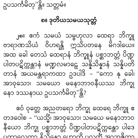
ဥပသင်္ကမိတု’’န္တိ။ သတ္တမံ။
၈။ ဒုတိယသမယသုတ္တံ
။ ဧကံ
သမယံ သမ္ဗဟုလာ ထေရာ ဘိက္ခူ
၂၈
ဗာရာဏသိယံ ဝိဟရန္တိ ဣသိပတနေ မိဂဒါယေ။
အထ ခေါ တေသံ ထေရာနံ ဘိက္ခူနံ ပစ္ဆာဘတ္တံ ပိဏ္ဍ
ပါတပဋိက္ကန္တာနံ မဏ္ဍလမာဠေ သန္နိသိန္နာနံ သန္နိပတိ
တာနံ အယမန္တရာကထာ ဥဒပါဒိ – ‘‘ကော နု ခေါ၊
အာဝုသော၊ သမယော မနောဘာဝနီယဿ ဘိက္ခု
နော ဒဿနာယ ဥပသင်္ကမိတု’’န္တိ?
ဧဝံ ဝုတ္တေ အညတရော ဘိက္ခု ထေရေ ဘိက္ခူ ဧ
တဒဝေါစ – ‘‘ယသ္မိံ၊ အာဝုသော၊ သမယေ မနောဘာဝ
နီယော ဘိက္ခု ပစ္ဆာဘတ္တံ ပိဏ္ဍပါတပဋိက္ကန္တော ပါဒေ
ပက္ခာလေတွာ နိသိန္နော ဟောတိ ပလ္လင်္ကံ အာဘုဇိတွာ