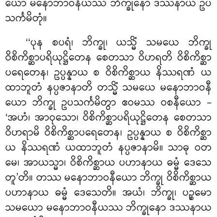
ယော မနောဘာဝနီယဿ ဘိက္ခုနော ဒဿနာယ ဥပ
သင်္ကမိတုံ။
‘‘ပုန စပရံ၊ ဘိက္ခု၊ ယသ္မိံ သမယေ ဘိက္ခု
ဝိစိကိစ္ဆာပရိယုဋ္ဌိတေန စေတသာ ဝိဟရတိ ဝိစိကိစ္ဆာ
ပရေတေန၊ ဥပ္ပန္နာယ စ ဝိစိကိစ္ဆာယ နိဿရဏံ ယ
ထာဘူတံ နပ္ပဇာနာတိ တသ္မိံ သမယေ မနောဘာဝနီ
ယော ဘိက္ခု ဥပသင်္ကမိတွာ ဧဝမဿ ဝစနီယော –
‘အဟံ၊ အာဝုသော၊ ဝိစိကိစ္ဆာပရိယုဋ္ဌိတေန စေတသာ
ဝိဟရာမိ ဝိစိကိစ္ဆာပရေတေန၊ ဥပ္ပန္နာယ စ ဝိစိကိစ္ဆာ
ယ နိဿရဏံ ယထာဘူတံ နပ္ပဇာနာမိ။ သာဓု ဝတ
မေ၊ အာယသ္မာ၊ ဝိစိကိစ္ဆာယ ပဟာနာယ ဓမ္မံ ဒေသေ
တူ’တိ။ တဿ မနောဘာဝနီယော ဘိက္ခု ဝိစိကိစ္ဆာယ
ပဟာနာယ ဓမ္မံ ဒေသေတိ။ အယံ၊ ဘိက္ခု၊ ပဉ္စမော
သမယော မနောဘာဝနီယဿ ဘိက္ခုနော ဒဿနာယ