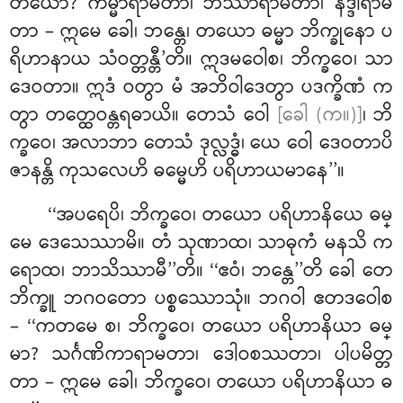
တယော? ကမ္မာရာမတာ၊ ဘဿာရာမတာ၊ နိဒ္ဒါရာမ
တာ – ဣမေ ခေါ၊ ဘန္တေ၊ တယော ဓမ္မာ ဘိက္ခုနော ပ
ရိဟာနာယ သံဝတ္တန္တီ’တိ။ ဣဒမဝေါစ၊ ဘိက္ခဝေ၊ သာ
ဒေဝတာ။ ဣဒံ ဝတွာ မံ အဘိဝါဒေတွာ ပဒက္ခိဏံ က
တွာ တတ္ထေဝန္တရဓာယိ။ တေသံ ဝေါ
[ခေါ (က။)]
၊ ဘိ
က္ခဝေ၊ အလာဘာ တေသံ ဒုလ္လဒ္ဓံ၊ ယေ ဝေါ ဒေဝတာပိ
ဇာနန္တိ ကုသလေဟိ ဓမ္မေဟိ ပရိဟာယမာနေ’’။
‘‘အပရေပိ၊ ဘိက္ခဝေ၊ တယော ပရိဟာနိယေ ဓမ္
မေ ဒေသေဿာမိ။ တံ သုဏာထ၊ သာဓုကံ မနသိ က
ရောထ၊ ဘာသိဿာမီ’’တိ။ ‘‘ဧဝံ၊ ဘန္တေ’’တိ ခေါ တေ
ဘိက္ခူ ဘဂဝတော ပစ္စဿောသုံ။ ဘဂဝါ ဧတဒဝေါစ
– ‘‘ကတမေ
စ၊ ဘိက္ခဝေ၊ တယော ပရိဟာနိယာ ဓမ္
မာ? သင်္ဂဏိကာရာမတာ၊ ဒေါဝစဿတာ၊ ပါပမိတ္တ
တာ – ဣမေ ခေါ၊ ဘိက္ခဝေ၊ တယော ပရိဟာနိယာ ဓ