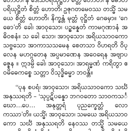
ဟောတိ၊ န ဒေါသပရိယုဋ္ဌိတံ စိတ္တံ ဟောတိ၊ န မောဟ
ပရိယုဋ္ဌိတံ
စိတ္တံ ဟောတိ၊ ဥဇုဂတမေဝဿ တသ္မိံ သမ
ယေ စိတ္တံ ဟောတိ၊ နိက္ခန္တံ မုတ္တံ ဝုဋ္ဌိတံ ဂေဓမှာ။ ‘ဂေ
ဓော’တိ ခေါ၊ အာဝုသော၊ ပဉ္စန္နေတံ ကာမဂုဏာနံ အ
ဓိဝစနံ။ သ ခေါ သော၊ အာဝုသော၊ အရိယသာဝကော
သဗ္ဗသော အာကာသသမေန စေတသာ ဝိဟရတိ ဝိပု
လေန မဟဂ္ဂတေန အပ္ပမာဏေန အဝေရေန အဗျာပ
ဇ္ဇေန
။ ဣဒမ္ပိ ခေါ၊ အာဝုသော၊ အာရမ္မဏံ ကရိတွာ ဧ
ဝမိဓေကစ္စေ သတ္တာ ဝိသုဒ္ဓိဓမ္မာ ဘဝန္တိ။
‘‘ပုန စပရံ၊ အာဝုသော၊ အရိယသာဝကော သင်္ဃံ
အနုဿရတိ – ‘သုပ္ပဋိပန္နော ဘဂဝတော သာဝကသင်္
ဃော…ပေ… အနုတ္တရံ ပုညက္ခေတ္တံ လော
ကဿာ’တိ။ ယသ္မိံ၊ အာဝုသော၊ သမယေ အရိယသာဝ
ကော သင်္ဃံ အနုဿရတိ နေဝဿ တသ္မိံ သမယေ