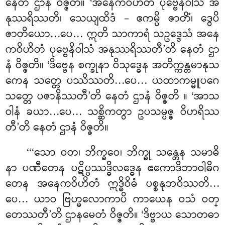
နေတံ ဌာနံ ဝိဇ္ဇတိ။ ‘အနေကဝိဟိတံ ပုဗ္ဗေနိဝါသံ အ
နုဿရိဿတိ၊ သေယျထိဒံ – ဧကမ္ပိ ဇာတိံ၊ ဒွေပိ
ဇာတိယော…ပေ… ဣတိ သာကာရံ သဥဒ္ဒေသံ အနေ
ကဝိဟိတံ
ပုဗ္ဗေနိဝါသံ အနုဿရိဿတီ’တိ နေတံ ဌာ
နံ ဝိဇ္ဇတိ။ ‘ဒိဗ္ဗေန စက္ခုနာ ဝိသုဒ္ဓေန အတိက္ကန္တမာနုသ
ကေန သတ္တေ ပဿိဿတိ…ပေ… ယထာကမ္မူပဂေ
သတ္တေ ပဇာနိဿတီ’တိ နေတံ ဌာနံ ဝိဇ္ဇတိ
။ ‘အာသ
ဝါနံ ခယာ…ပေ… သစ္ဆိကတွာ ဥပသမ္ပဇ္ဇ ဝိဟရိဿ
တီ’တိ နေတံ ဌာနံ ဝိဇ္ဇတိ။
‘‘‘သော
ဝတ၊ ဘိက္ခဝေ၊ ဘိက္ခု သန္တေန သမာဓိ
နာ ပဏီတေန ပဋိပ္ပဿဒ္ဓိလဒ္ဓေန ဧကောဒိဘာဝါဓိဂ
တေန အနေကဝိဟိတံ ဣဒ္ဓိဝိဓံ ပစ္စနုဘဝိဿတိ…
ပေ… ယာဝ ဗြဟ္မလောကာပိ ကာယေန ဝသံ ဝတ္
တေဿတီ’တိ ဌာနမေတံ ဝိဇ္ဇတိ။ ‘ဒိဗ္ဗာယ သောတဓာ