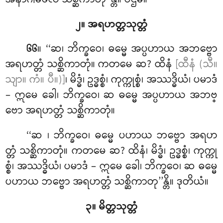
၂။ အရဟတ္တသုတ္တံ
။ ‘‘ဆ၊ ဘိက္ခဝေ၊ ဓမ္မေ အပ္ပဟာယ အဘဗ္ဗော
၆၆
အရဟတ္တံ သစ္ဆိကာတုံ။ ကတမေ ဆ? ထိနံ
[ထီနံ (သီ။
သျာ။ ကံ။ ပီ။)]
၊ မိဒ္ဓံ၊ ဥဒ္ဓစ္စံ၊ ကုက္ကုစ္စံ၊ အဿဒ္ဓိယံ၊ ပမာဒံ
– ဣမေ ခေါ၊ ဘိက္ခဝေ၊ ဆ ဓမ္မေ အပ္ပဟာယ အဘဗ္
ဗော အရဟတ္တံ သစ္ဆိကာတုံ။
‘‘ဆ
၊ ဘိက္ခဝေ၊ ဓမ္မေ ပဟာယ ဘဗ္ဗော အရဟ
တ္တံ သစ္ဆိကာတုံ။ ကတမေ ဆ? ထိနံ၊ မိဒ္ဓံ၊ ဥဒ္ဓစ္စံ၊ ကုက္ကု
စ္စံ၊ အဿဒ္ဓိယံ၊ ပမာဒံ – ဣမေ ခေါ၊ ဘိက္ခဝေ၊ ဆ ဓမ္မေ
ပဟာယ ဘဗ္ဗော အရဟတ္တံ သစ္ဆိကာတု’’န္တိ။ ဒုတိယံ။
၃။ မိတ္တသုတ္တံ