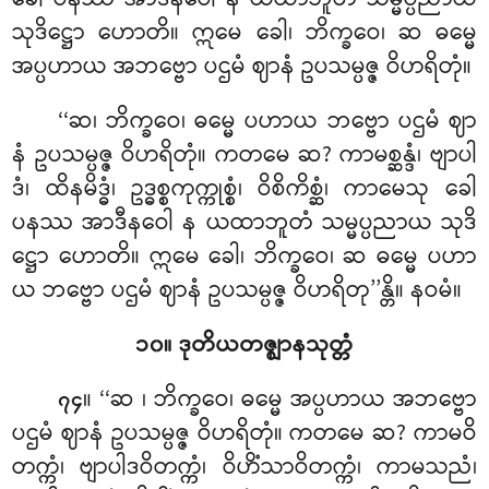
သုဒိဋ္ဌော ဟောတိ။ ဣမေ ခေါ၊ ဘိက္ခဝေ၊ ဆ ဓမ္မေ
အပ္ပဟာယ အဘဗ္ဗော ပဌမံ ဈာနံ ဥပသမ္ပဇ္ဇ ဝိဟရိတုံ။
‘‘ဆ၊ ဘိက္ခဝေ၊ ဓမ္မေ ပဟာယ ဘဗ္ဗော ပဌမံ ဈာ
နံ ဥပသမ္ပဇ္ဇ ဝိဟရိတုံ။ ကတမေ ဆ? ကာမစ္ဆန္ဒံ၊ ဗျာပါ
ဒံ၊ ထိနမိဒ္ဓံ၊ ဥဒ္ဓစ္စကုက္ကုစ္စံ၊ ဝိစိကိစ္ဆံ၊ ကာမေသု ခေါ
ပနဿ အာဒီနဝေါ
န ယထာဘူတံ သမ္မပ္ပညာယ သုဒိ
ဋ္ဌော ဟောတိ။ ဣမေ ခေါ၊ ဘိက္ခဝေ၊ ဆ ဓမ္မေ ပဟာ
ယ ဘဗ္ဗော ပဌမံ ဈာနံ ဥပသမ္ပဇ္ဇ ဝိဟရိတု’’န္တိ။ နဝမံ။
၁၀။ ဒုတိယတဇ္ဈာနသုတ္တံ
။ ‘‘ဆ
၊ ဘိက္ခဝေ၊ ဓမ္မေ အပ္ပဟာယ အဘဗ္ဗော
၇၄
ပဌမံ ဈာနံ ဥပသမ္ပဇ္ဇ ဝိဟရိတုံ။ ကတမေ ဆ? ကာမဝိ
တက္ကံ၊ ဗျာပါဒဝိတက္ကံ၊ ဝိဟိံသာဝိတက္ကံ၊ ကာမသညံ၊