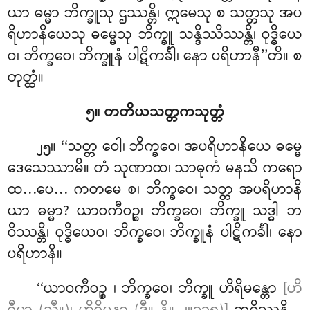
ယာ ဓမ္မာ ဘိက္ခူသု ဌဿန္တိ၊ ဣမေသု စ သတ္တသု အပ
ရိဟာနိယေသု ဓမ္မေသု ဘိက္ခူ သန္ဒိဿိဿန္တိ၊ ဝုဒ္ဓိယေ
ဝ၊ ဘိက္ခဝေ၊ ဘိက္ခူနံ ပါဋိကင်္ခါ၊ နော ပရိဟာနီ’’တိ။ စ
တုတ္ထံ။
၅။ တတိယသတ္တကသုတ္တံ
။ ‘‘သတ္တ
ဝေါ၊ ဘိက္ခဝေ၊ အပရိဟာနိယေ ဓမ္မေ
၂၅
ဒေသေဿာမိ။ တံ သုဏာထ၊ သာဓုကံ မနသိ ကရော
ထ…ပေ… ကတမေ
စ၊ ဘိက္ခဝေ၊ သတ္တ အပရိဟာနိ
ယာ ဓမ္မာ? ယာဝကီဝဉ္စ၊ ဘိက္ခဝေ၊ ဘိက္ခူ သဒ္ဓါ ဘ
ဝိဿန္တိ၊ ဝုဒ္ဓိယေဝ၊ ဘိက္ခဝေ၊ ဘိက္ခူနံ ပါဋိကင်္ခါ၊ နော
ပရိဟာနိ။
‘‘ယာဝကီဝဉ္စ
၊ ဘိက္ခဝေ၊ ဘိက္ခူ ဟိရိမန္တော
[ဟိ