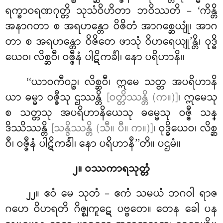
ရက္ခာဝရဏဂုတ္တိ သုသံဝိဟိတာ ဘဝိဿတိ – ‘ကိန္တိ
အနာဂတာ စ အရဟန္တော ဝိဇိတံ အာဂစ္ဆေယျုံ၊ အာဂ
တာ စ အရဟန္တော ဝိဇိတေ ဖာသုံ ဝိဟရေယျု’န္တိ၊ ဝုဒ္ဓိ
ယေဝ၊ လိစ္ဆဝီ၊ ဝဇ္ဇီနံ ပါဋိကင်္ခါ၊ နော ပရိဟာနိ။
‘‘ယာဝကီဝဉ္စ၊ လိစ္ဆဝီ၊ ဣမေ သတ္တ အပရိဟာနိ
ယာ ဓမ္မာ ဝဇ္ဇီသု ဌဿန္တိ
[ဝတ္တိဿန္တိ (က။)]
၊ ဣမေသု
စ သတ္တသု အပရိဟာနိယေသု ဓမ္မေသု ဝဇ္ဇီ သန္
ဒိဿိဿန္တိ
[သန္ဒိဿန္တိ (သီ။ ပီ။ က။)]
၊ ဝုဒ္ဓိယေဝ၊ လိစ္ဆ
ဝီ၊ ဝဇ္ဇီနံ ပါဋိကင်္ခါ၊ နော ပရိဟာနီ’’တိ။ ပဌမံ။
၂။ ဝဿကာရသုတ္တံ
။ ဧဝံ
မေ သုတံ – ဧကံ သမယံ ဘဂဝါ ရာဇ
၂၂
ဂဟေ ဝိဟရတိ ဂိဇ္ဈကူဋေ ပဗ္ဗတေ။ တေန ခေါ ပန