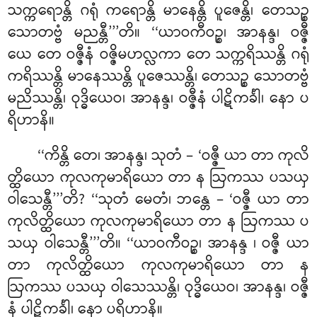
သက္ကရောန္တိ ဂရုံ ကရောန္တိ မာနေန္တိ ပူဇေန္တိ၊ တေသဉ္စ
သောတဗ္ဗံ မညန္တီ’’’တိ။ ‘‘ယာဝကီဝဉ္စ၊ အာနန္ဒ၊ ဝဇ္ဇီ
ယေ တေ ဝဇ္ဇီနံ ဝဇ္ဇိမဟလ္လကာ တေ သက္ကရိဿန္တိ ဂရုံ
ကရိဿန္တိ မာနေဿန္တိ ပူဇေဿန္တိ၊ တေသဉ္စ သောတဗ္ဗံ
မညိဿန္တိ၊ ဝုဒ္ဓိယေဝ၊ အာနန္ဒ၊ ဝဇ္ဇီနံ ပါဋိကင်္ခါ၊ နော ပ
ရိဟာနိ။
‘‘ကိန္တိ တေ၊ အာနန္ဒ၊ သုတံ – ‘ဝဇ္ဇီ ယာ တာ ကုလိ
တ္ထိယော ကုလကုမာရိယော တာ န ဩကဿ ပသယှ
ဝါသေန္တီ’’’တိ? ‘‘သုတံ မေတံ၊ ဘန္တေ – ‘ဝဇ္ဇီ ယာ တာ
ကုလိတ္ထိယော ကုလကုမာရိယော တာ န ဩကဿ ပ
သယှ ဝါသေန္တီ’’’တိ။ ‘‘ယာဝကီဝဉ္စ၊ အာနန္ဒ
၊ ဝဇ္ဇီ ယာ
တာ ကုလိတ္ထိယော
ကုလကုမာရိယော တာ န
ဩကဿ ပသယှ ဝါသေဿန္တိ၊ ဝုဒ္ဓိယေဝ၊ အာနန္ဒ၊ ဝဇ္ဇီ
နံ ပါဋိကင်္ခါ၊ နော ပရိဟာနိ။