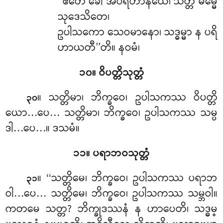
‘‘ဧတေ
ခေါ အပရိဟာနိယေ၊ သတ္တ ဓမ္မေ
သုဒေသိတေ၊
ဥပါသကော သေဝမာနော၊ သဒ္ဓမ္မာ န ပရိ
ဟာယတီ’’တိ။ နဝမံ၊
၁၀။ ဝိပတ္တိသုတ္တံ
။ သတ္တိမာ၊ ဘိက္ခဝေ၊ ဥပါသကဿ ဝိပတ္တိ
၃၀
ယော…ပေ… သတ္တိမာ၊ ဘိက္ခဝေ၊ ဥပါသကဿ သမ္ပ
ဒါ…ပေ…။ ဒသမံ။
၁၁။ ပရာဘဝသုတ္တံ
။ ‘‘သတ္တိမေ၊ ဘိက္ခဝေ၊ ဥပါသကဿ ပရာဘ
၃၁
ဝါ…ပေ… သတ္တိမေ၊ ဘိက္ခဝေ၊ ဥပါသကဿ သမ္ဘဝါ။
ကတမေ သတ္တ? ဘိက္ခုဒဿနံ န ဟာပေတိ၊ သဒ္ဓမ္