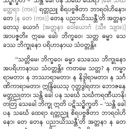
သဉ္စိက္ခတိ – ‘သန္တိ ခေါ ပန သင်္ဃေ ထေရာ
[ခေါ သံဃ
တ္ထေရာ (က။)]
ရတ္တညူ စိရပဗ္ဗဇိတာ ဘာရဝါဟိနော၊
တေ
[န တေ (က။)]
တေန ပညာယိဿန္တီ’တိ အတ္တနာ
တေသု ယောဂံ
[အတ္တနာ ဝေါယောဂံ (သီ။ သျာ။)]
အာပဇ္ဇတိ။ ဣမေ ခေါ၊ ဘိက္ခဝေ၊ သတ္တ ဓမ္မာ သေ
ခဿ ဘိက္ခုနော ပရိဟာနာယ သံဝတ္တန္တိ။
‘‘သတ္တိမေ၊ ဘိက္ခဝေ၊ ဓမ္မာ သေခဿ ဘိက္ခုနော
အပရိဟာနာယ သံဝတ္တန္တိ။ ကတမေ သတ္တ? န
ကမ္မာ
ရာမတာ၊ န ဘဿာရာမတာ၊ န နိဒ္ဒါရာမတာ၊ န သင်္ဂ
ဏိကာရာမတာ၊ ဣန္ဒြိယေသု ဂုတ္တဒွါရတာ၊ ဘောဇနေ
မတ္တညုတာ၊ သန္တိ ခေါ ပန သင်္ဃေ သင်္ဃကရဏီယာနိ၊
တတြ သေခေါ ဘိက္ခု ဣတိ ပဋိသဉ္စိက္ခတိ – ‘သန္တိ ခေါ
ပန သင်္ဃေ ထေရာ ရတ္တညူ စိရပဗ္ဗဇိတာ ဘာရဝါဟိ
နော၊ တေ တေန ပညာယိဿန္တီ’တိ အတ္တနာ န တေ