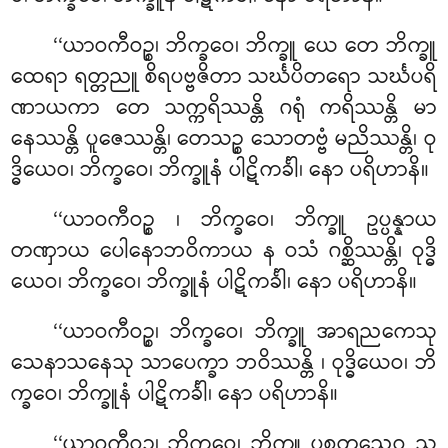
‘‘ယာဝကီဝဉ္စ၊ ဘိက္ခဝေ၊ ဘိက္ခူ ယေ တေ ဘိက္ခူ
ထေရာ ရတ္တညူ စိရပဗ္ဗဇိတာ သင်္ဃပိတရော သင်္ဃပရိ
ဏာယကာ တေ သက္ကရိဿန္တိ ဂရုံ ကရိဿန္တိ မာ
နေဿန္တိ ပူဇေဿန္တိ၊ တေသဉ္စ သောတဗ္ဗံ မညိဿန္တိ၊ ဝု
ဒ္ဓိယေဝ၊ ဘိက္ခဝေ၊ ဘိက္ခူနံ ပါဋိကင်္ခါ၊ နော ပရိဟာနိ။
‘‘ယာဝကီဝဉ္စ
၊ ဘိက္ခဝေ၊ ဘိက္ခူ ဥပ္ပန္နာယ
တဏှာယ ပေါနောဘဝိကာယ န ဝသံ ဂစ္ဆိဿန္တိ၊ ဝုဒ္ဓိ
ယေဝ၊ ဘိက္ခဝေ၊ ဘိက္ခူနံ ပါဋိကင်္ခါ၊ နော ပရိဟာနိ။
‘‘ယာဝကီဝဉ္စ၊ ဘိက္ခဝေ၊ ဘိက္ခူ အာရညကေသု
သေနာသနေသု သာပေက္ခာ ဘဝိဿန္တိ
၊ ဝုဒ္ဓိယေဝ၊ ဘိ
က္ခဝေ၊ ဘိက္ခူနံ ပါဋိကင်္ခါ၊ နော ပရိဟာနိ။
‘‘ယာဝကီဝဉ္စ၊ ဘိက္ခဝေ၊ ဘိက္ခူ ပစ္စတ္တညေဝ သ