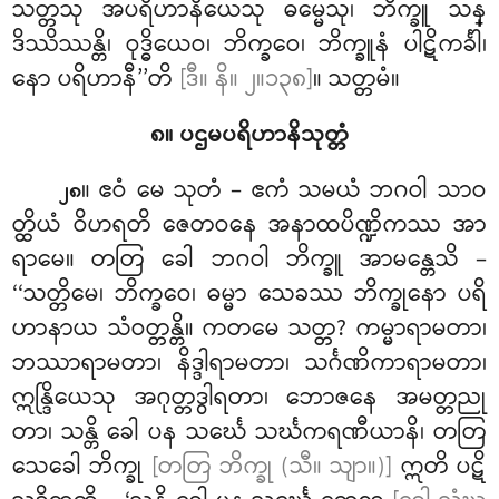
သတ္တသု အပရိဟာနိယေသု ဓမ္မေသု၊ ဘိက္ခူ သန္
ဒိဿိဿန္တိ၊ ဝုဒ္ဓိယေဝ၊ ဘိက္ခဝေ၊ ဘိက္ခူနံ ပါဋိကင်္ခါ၊
နော ပရိဟာနီ’’တိ
[ဒီ။ နိ။ ၂။၁၃၈]
။ သတ္တမံ။
၈။ ပဌမပရိဟာနိသုတ္တံ
။ ဧဝံ မေ သုတံ – ဧကံ သမယံ ဘဂဝါ သာဝ
၂၈
တ္ထိယံ ဝိဟရတိ ဇေတဝနေ အနာထပိဏ္ဍိကဿ အာ
ရာမေ။ တတြ ခေါ ဘဂဝါ ဘိက္ခူ အာမန္တေသိ –
‘‘သတ္တိမေ၊ ဘိက္ခဝေ၊ ဓမ္မာ သေခဿ ဘိက္ခုနော ပရိ
ဟာနာယ သံဝတ္တန္တိ။ ကတမေ သတ္တ? ကမ္မာရာမတာ၊
ဘဿာရာမတာ၊ နိဒ္ဒါရာမတာ၊ သင်္ဂဏိကာရာမတာ၊
ဣန္ဒြိယေသု အဂုတ္တဒွါရတာ၊ ဘောဇနေ အမတ္တညု
တာ၊ သန္တိ ခေါ ပန သင်္ဃေ သင်္ဃကရဏီယာနိ၊ တတြ
သေခေါ ဘိက္ခု
[တတြ ဘိက္ခု (သီ။ သျာ။)]
ဣတိ ပဋိ