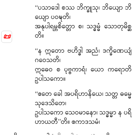
‘‘ပသာဒေါ စဿ ဘိက္ခူသု၊ ဘိယျော ဘိ
ယျော ပဝဍ္ဎတိ၊
အနုပါရမ္ဘစိတ္တော စ၊ သဒ္ဓမ္မံ သောတုမိစ္ဆ
တိ။
📜
‘‘န
ဣတော ဗဟိဒ္ဓါ အညံ၊ ဒက္ခိဏေယျံ
ဂဝေသတိ၊
ဣဓေဝ စ ပုဗ္ဗကာရံ၊ ယော ကရောတိ
ဥပါသကော။
‘‘ဧတေ ခေါ အပရိဟာနိယေ၊ သတ္တ ဓမ္မေ
သုဒေသိတေ၊
ဥပါသကော သေဝမာနော၊ သဒ္ဓမ္မာ န ပရိ
ဟာယတီ’’တိ။ ဧကာဒသမံ၊