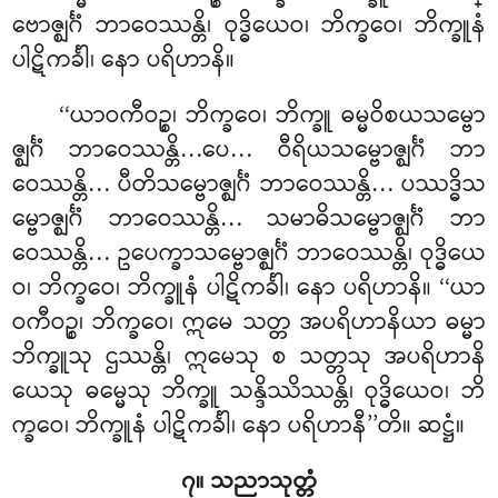
ဗောဇ္ဈင်္ဂံ ဘာဝေဿန္တိ၊ ဝုဒ္ဓိယေဝ၊ ဘိက္ခဝေ၊ ဘိက္ခူနံ
ပါဋိကင်္ခါ၊ နော ပရိဟာနိ။
‘‘ယာဝကီဝဉ္စ၊ ဘိက္ခဝေ၊ ဘိက္ခူ ဓမ္မဝိစယသမ္ဗော
ဇ္ဈင်္ဂံ ဘာဝေဿန္တိ…ပေ… ဝီရိယသမ္ဗောဇ္ဈင်္ဂံ ဘာ
ဝေဿန္တိ… ပီတိသမ္ဗောဇ္ဈင်္ဂံ ဘာဝေဿန္တိ… ပဿဒ္ဓိသ
မ္ဗောဇ္ဈင်္ဂံ ဘာဝေဿန္တိ… သမာဓိသမ္ဗောဇ္ဈင်္ဂံ ဘာ
ဝေဿန္တိ… ဥပေက္ခာသမ္ဗောဇ္ဈင်္ဂံ ဘာဝေဿန္တိ၊ ဝုဒ္ဓိယေ
ဝ၊ ဘိက္ခဝေ၊ ဘိက္ခူနံ ပါဋိကင်္ခါ၊ နော ပရိဟာနိ။ ‘‘ယာ
ဝကီဝဉ္စ၊ ဘိက္ခဝေ၊ ဣမေ သတ္တ အပရိဟာနိယာ ဓမ္မာ
ဘိက္ခူသု ဌဿန္တိ၊ ဣမေသု စ သတ္တသု အပရိဟာနိ
ယေသု ဓမ္မေသု ဘိက္ခူ သန္ဒိဿိဿန္တိ၊ ဝုဒ္ဓိယေဝ၊ ဘိ
က္ခဝေ၊ ဘိက္ခူနံ ပါဋိကင်္ခါ၊ နော ပရိဟာနီ’’တိ။ ဆဋ္ဌံ။
၇။ သညာသုတ္တံ