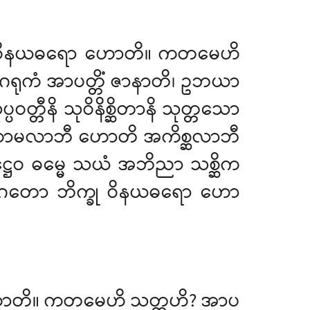
္ခု ဝိနယဓရော ဟောတိ။ ကတမေဟိ
၊ ဂရုကံ အာပတ္တိံ ဇာနာတိ၊ ဥဘယာ
ဝတ္တီနိ သုဝိနိစ္ဆိတာနိ သုတ္တသော
 နိကာမလာဘီ
ဟောတိ အကိစ္ဆလာဘီ
္ဌေဝ ဓမ္မေ သယံ အဘိညာ သစ္ဆိက
္နာဂတော ဘိက္ခု ဝိနယဓရော ဟော
ာ ဟောတိ။ ကတမေဟိ သတ္တဟိ? အာပ