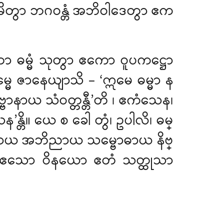
မိတွာ ဘဂဝန္တံ အဘိဝါဒေတွာ ဧက
 ဓမ္မံ သုတွာ ဧကော ဝူပကဋ္ဌော
မ္မေ ဇာနေယျာသိ – ‘ဣမေ ဓမ္မာ န
ာနာယ သံဝတ္တန္တီ’တိ
၊ ဧကံသေန၊
တိ။ ယေ စ ခေါ တွံ၊ ဥပါလိ၊ ဓမ္
ပသမာယ အဘိညာယ သမ္ဗောဓာယ နိဗ္
ော ဧသော ဝိနယော ဧတံ သတ္ထုသာ