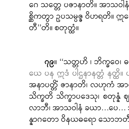
ဂေ သတ္တေ ပဇာနာတိ။ အာသဝါနံ ခယ
စ္ဆိကတွာ ဥပသမ္ပဇ္ဇ ဝိဟရတိ။ 
တီ’’တိ။ စတုတ္ထံ။
၇၉
။ ‘‘သတ္တဟိ
၊ ဘိက္ခဝေ၊
ယေ ပန ဣဒံ ပါဌနာနတ္တံ နတ္ထိ။ 
အနာပတ္တိံ ဇာနာတိ၊ လဟုကံ အာ
သိက္ခတိ သိက္ခာပဒေသု၊ စတု
လာဘီ၊ အာသဝါနံ ခယာ…ပေ… သစ္ဆ
န္နာဂတော ဝိနယဓရော သောဘတီ’’တ