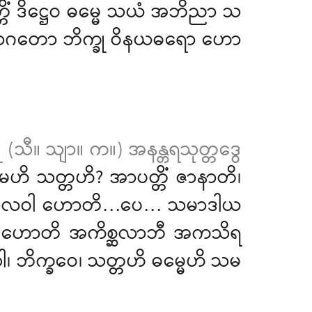
 ဒိဋ္ဌေဝ ဓမ္မေ သယံ
အဘိညာ သ
န္နာဂတော ဘိက္ခု ဝိနယဓရော ဟော
 (သီ။ သျာ။ က။) အနန္တရသုတ္တဒွေ
သတ္တဟိ? အာပတ္တိံ ဇာနာတိ၊
ာတိ၊ သီလဝါ ဟောတိ…ပေ… သမာဒါယ
ဘီ ဟောတိ အကိစ္ဆလာဘီ အကသိရ
 ဘိက္ခဝေ၊ သတ္တဟိ ဓမ္မေဟိ သမ