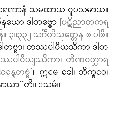
နံ အဓိကရဏာနံ သမထာယ ဝူပသမာယ။
ဝိနယော ဒါတဗ္ဗော
[ပဋိညာတကရ
၃၃၂ သင်္ဂီတိသုတ္တေန စ ပါစိ။
 ဒါတဗ္ဗာ၊ တဿပါပိယသိကာ ဒါတ
ဿပါပိယျဿိကာ၊ တိဏဝတ္ထာရ
္ဒေတဗ္ဗံ]
။ ဣမေ ခေါ၊ ဘိက္ခဝေ၊
မာယာ’’တိ။ ဒသမံ။