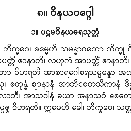
၈။ ဝိနယဝဂ္ဂေါ
၁။ ပဌမဝိနယဓရသုတ္တံ
၊ ဘိက္ခဝေ၊ ဓမ္မေဟိ သမန္နာဂတော ဘိက
ပတ္တိံ ဇာနာတိ၊ လဟုကံ အာပတ္တိံ ဇာနာတိ၊
တော ဝိဟရတိ အာစာရဂေါစရသမ္ပန္နော အ
၊ စတုန္နံ ဈာနာနံ အာဘိစေတသိကာနံ ဒိဋ
၊ အာသဝါနံ ခယာ အနာသဝံ စေတောဝိမုတ္တိံ
္ဇ ဝိဟရတိ။ ဣမေဟိ ခေါ၊ ဘိက္ခဝေ၊ သတ္တ