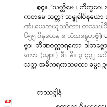
၈၄
။ ‘‘သတ္တိမေ
၊ ဘိက္ခဝေ
ကတမေ သတ္တ? သမ္မုခါဝိနယော 
ဏံ၊ ယေဘုယျဿိကာ၊ တဿပါပိယျဿိ
၆၅၅ ဝိနယေန စ သံသန္ဒေတဗ္ဗံ]
၊
ဗ္ဗာ၊ တိဏဝတ္ထာရကော ဒါတဗ္ဗ
ကော (သျာ။) ဒီ။ နိ။ ၃။၃၃၂ သင်
သတ္တ အဓိကရဏသမထာ ဓမ္မာ ဥပ္ပ
တဿုဒ္ဒါနံ –
📜