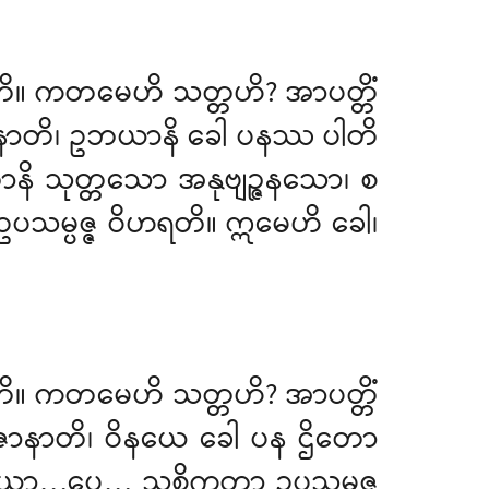
တိ။ ကတမေဟိ သတ္တဟိ? အာပတ္တိံ
ဇာနာတိ၊ ဥဘယာနိ
ခေါ ပနဿ ပါတိ
ဆိတာနိ သုတ္တသော အနုဗျဉ္ဇနသော၊ စ
သမ္ပဇ္ဇ ဝိဟရတိ။ ဣမေဟိ ခေါ၊
တိ။ ကတမေဟိ သတ္တဟိ? အာပတ္တိံ
ံ ဇာနာတိ၊ ဝိနယေ ခေါ ပန ဌိတော
ာ…ပေ… သစ္ဆိကတွာ ဥပသမ္ပဇ္ဇ