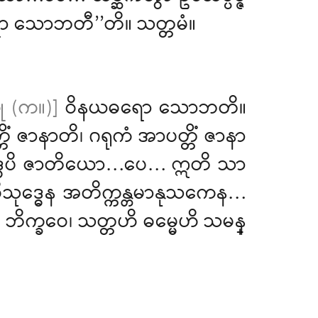
ော သောဘတီ’’တိ။ သတ္တမံ။
ု (က။)]
ဝိနယဓရော သောဘတိ။
 ဇာနာတိ၊ ဂရုကံ အာပတ္တိံ ဇာနာ
ံ၊ ဒွေပိ ဇာတိယော…ပေ… ဣတိ သာ
ဝိသုဒ္ဓေန အတိက္ကန္တမာနုသကေန…
ိက္ခဝေ၊ သတ္တဟိ ဓမ္မေဟိ သမန္