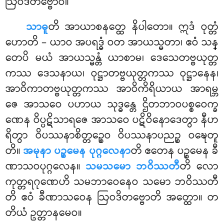
ဩဝဒိတဗ္ဗောဝ။
သာဓူ
တိ
အာယာစနတ္ထေ နိပါတော။ ဣဒံ ဝုတ္တံ
ဟောတိ – ယာဝ အပရဒ္ဓံ ဝတ အာယသ္မတာ၊ ဧဝံ သန္
တေပိ မယံ အာယသ္မန္တံ ယာစာမ၊ ဒေသေတဗ္ဗယုတ္တ
ကဿ ဒေသနာယ၊ ဝုဋ္ဌာတဗ္ဗယုတ္တကဿ ဝုဋ္ဌာနေန၊
အာဝိကာတဗ္ဗယုတ္တကဿ အာဝိကိရိယာယ အာရမ္ဘ
ဇေ အာသဝေ ပဟာယ သုဒ္ဓန္တေ ဌိတဘာဝပစ္စဝေက္ခ
ဏေန
ဝိပ္ပဋိသာရဇေ အာသဝေ ပဋိဝိနောဒေတွာ နီဟ
ရိတွာ ဝိပဿနာစိတ္တဉ္စေဝ ဝိပဿနာပညဉ္စ ဝဍ္ဎေတူ
တိ။
အမုနာ ပဉ္စမေန ပုဂ္ဂလေနာ
တိ ဧတေန ပဉ္စမေန ခီ
ဏာသဝပုဂ္ဂလေန။
သမသမော ဘဝိဿတီ
တိ လော
ကုတ္တရဂုဏေဟိ သမဘာဝေနေဝ သမော ဘဝိဿတီ
တိ ဧဝံ ခီဏာသဝေန ဩဝဒိတဗ္ဗောတိ အတ္ထော။ တ
တိယံ ဥတ္တာနမေဝ။