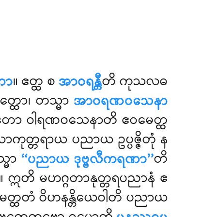
ဏာ
။ ဧတ္ထ စ
အာဝရန္တီ
တိ ကုသလဓ
တ္ထော၊ တသ္မာ
အာဝရဏဝသေနာ
တော ဝါရဏဝသေနာတိ ဧဝမေတ္ထ
လောကုတ္တရာယ ပညာယ ဥပ္ပဇ္ဇိတုံ န
တသ္မာ
‘‘ပညာယ ဒုဗ္ဗလီကရဏာ’’
တိ
ပဒါနမေဝ။ ဣတိ မဟဂ္ဂတာနုတ္တရပညာနံ ဧ
မတ္ထတံ ဝိဟနန္တိယေဝါတိ ပညာယ