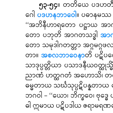
၅၃-၅၄
။ တတိယေ ပဒဟတီတ
ဂေါ
ပဒဟနဘာဝေါ
။ ပဓာနမဿ 
‘‘အဘိနီဟာရတော ပဋ္ဌာယ အာဂတ
တော ပဘုတိ အာဂတသဒ္ဓါ
အာဂ
တော သမုဒါဂတတ္တာ အဂ္ဂမဂ္ဂဖလ
တာ။
အစလဘာဝေနာ
တိ ပဋိပက
သာဒုပ္ပတ္တိယာ ပသာဒနီယဝတ္ထုသ္
ညာဏံ ဟတ္ထဂတံ အဟောသိ၊ တထာ ပ
ဓမ္မတာယ သင်္ဃသုပ္ပဋိပန္နတာယ
ဘဂဝါ – ‘‘ယော၊ ဘိက္ခဝေ၊ ဗုဒ္ဓေ
ဓါ ဣမာယ ပဋိပဒါယ ဇရာမရဏတော