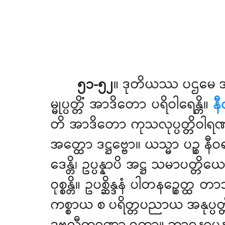
၅၁-၅၂
။ ဒုတိယဿ
ပဌမေ အ
မ္မုပ္ပတ္တိံ အာဒိတော ပရိဝါရေန္တိ။
နီ
တိ အာဒိတော ကုသလုပ္ပတ္တိဝ
အတ္ထော ဒဋ္ဌဗ္ဗော။ ယသ္မာ ပဉ္စ 
ဒေန္တိ၊ ဥပ္ပန္နာပိ အဋ္ဌ သမာပတ္တိ
ဝုစ္စန္တိ။ ဥပစ္ဆိန္ဒနံ ပါတနဉ္စေတ
ကစ္စာယ စ ပရိတ္တပညာယ အနုပ္