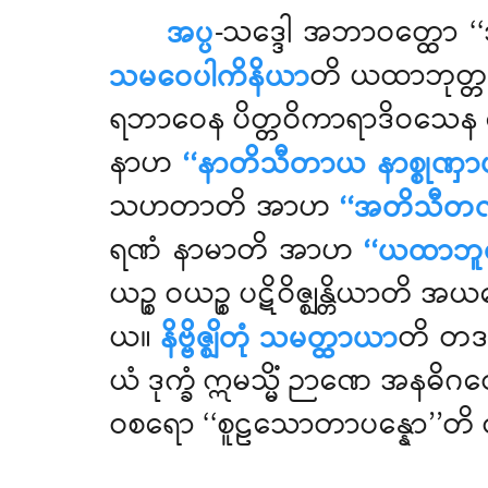
အပ္ပ
-သဒ္ဒေါ
အဘာဝတ္ထော ‘
သမဝေပါကိနိယာ
တိ ယထာဘုတ္တ
ရဘာဝေန ပိတ္တဝိကာရာဒိဝသေန 
နာဟ
‘‘နာတိသီတာယ နာစ္စုဏှာ
သဟတာတိ အာဟ
‘‘အတိသီတလ
ရဏံ နာမာတိ အာဟ
‘‘ယထာဘူ
ယဉ္စ ဝယဉ္စ ပဋိဝိဇ္ဈန္တိယာတိ
ယ။
နိဗ္ဗိဇ္ဈိတုံ သမတ္ထာယာ
တိ တဒ
ယံ ဒုက္ခံ ဣမသ္မိံ ဉာဏေ အနဓ
ဝစရော ‘‘စူဠသောတာပန္နော’’တိ ဝု