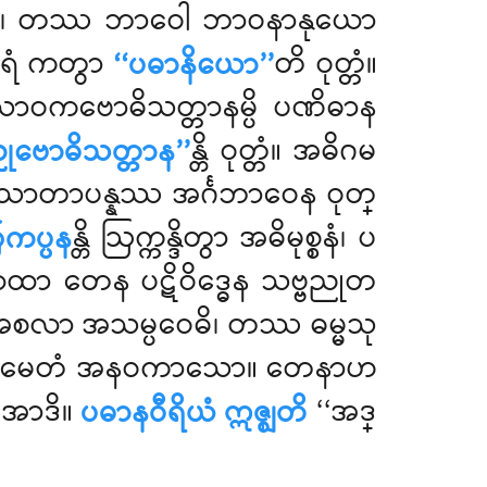
ဂီ၊ တဿ ဘာဝေါ ဘာဝနာနုယော
ရံ ကတွာ
‘‘ပဓာနိယော’’
တိ ဝုတ္တံ။
သာဝကဗောဓိသတ္တာနမ္ပိ ပဏိဓာန
ညုဗောဓိသတ္တာန’’
န္တိ ဝုတ္တံ။ အဓိဂမ
ာတာပန္နဿ အင်္ဂဘာဝေန ဝုတ္
ကပ္ပန
န္တိ ဩက္ကန္ဒိတွာ အဓိမုစ္စနံ၊ ပ
ဒ္ဓံ။ ယထာ တေန ပဋိဝိဒ္ဓေန သဗ္ဗညုတ
ါ အစလာ အသမ္ပဝေဓိ၊ တဿ ဓမ္မသု
ဌာနမေတံ အနဝကာသော။ တေနာဟ
တိအာဒိ။
ပဓာနဝီရိယံ ဣဇ္ဈတိ
‘‘အဒ္