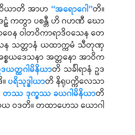
ု ဝိယာတိ အာဟ
‘‘အရောဂေါ’’
တိ။
ံ ကတွာ ပစန္တီ ဟိ ဂဟဏီ ဃော
္ဒဘာဝေန ဝါတဝိကာရာဒိဝသေန တေ
 သတ္တာနံ ယထာက္ကမံ သီတုဏှ
စ္စယဒေသနာ အတ္တနော အာဝိက
ဥဒယတ္ထဂါမိနိယာ
တိ သင်္ခါရာနံ ဥဒ
ိ။
ပရိသုဒ္ဓါယာ
တိ နိရုပက္ကိလေသာ
။
တဿ ဒုက္ခဿ ခယဂါမိနိယာ
တိ
ံ သန္ဓာယ ဝဒတိ။ တထာဟေသ ယောဂါ