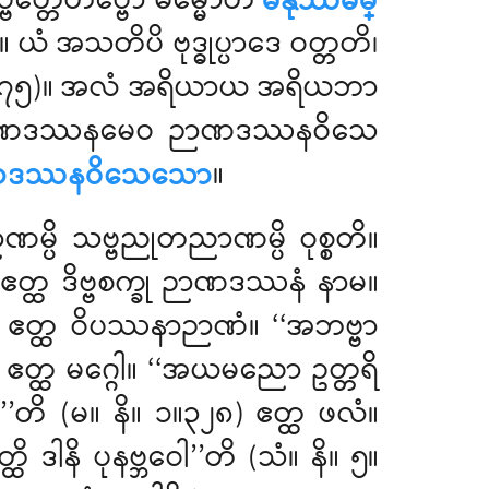
တ္တေတဗ္ဗော ဓမ္မောတိ
မနုဿဓမ္
ယံ အသတိပိ ဗုဒ္ဓုပ္ပာဒေ ဝတ္တတိ၊
 ၁။၈။၇၅)။ အလံ အရိယာယ အရိယဘာ
။ ဉာဏဒဿနမေဝ ဉာဏဒဿနဝိသေ
ဏဒဿနဝိသေသော
။
ဏဉာဏမ္ပိ သဗ္ဗညုတညာဏမ္ပိ ဝုစ္စတိ။
တ္ထ ဒိဗ္ဗစက္ခု ဉာဏဒဿနံ နာမ။
) ဧတ္ထ ဝိပဿနာဉာဏံ။ ‘‘အဘဗ္ဗာ
ဧတ္ထ မဂ္ဂေါ။ ‘‘အယမညော
ဥတ္တရိ
 (မ။ နိ။ ၁။၃၂၈) ဧတ္ထ
ဖလံ။
 ဒါနိ ပုနဗ္ဘဝေါ’’တိ (သံ။ နိ။ ၅။