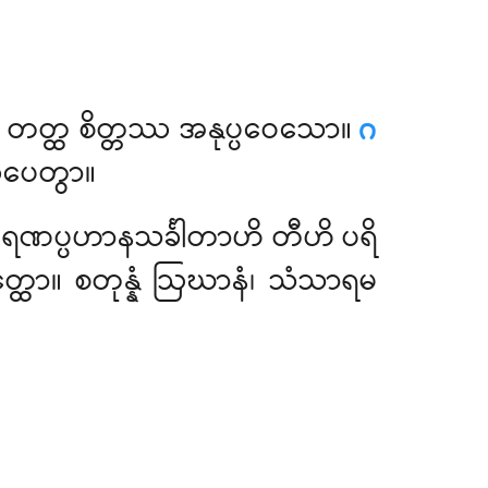
 တတ္ထ စိတ္တဿ အနုပ္ပဝေသော။
ဂ
ေပေတွာ။
ဏပ္ပဟာနသင်္ခါတာဟိ တီဟိ ပရိ
္ထော။ စတုန္နံ ဩဃာနံ၊ သံသာရမ