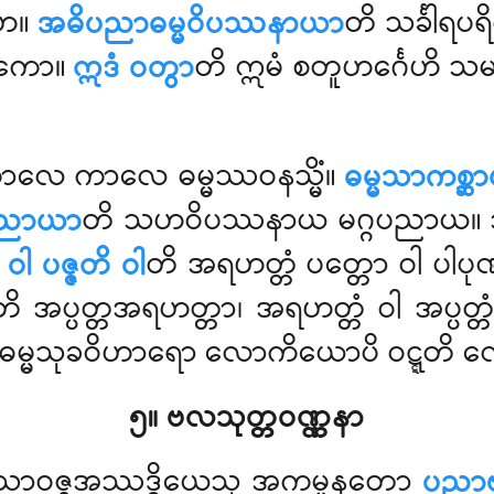
ာဟ။
အဓိပညာဓမ္မဝိပဿနာယာ
တိ သင်္ခါ
ကော။
ဣဒံ ဝတွာ
တိ ဣမံ စတူဟင်္ဂေဟိ သမ
ာလေ ကာလေ ဓမ္မဿဝနသ္မိံ။
ဓမ္မသာကစ္ဆ
ညာယာ
တိ
သဟဝိပဿနာယ မဂ္ဂပညာယ။ သမ
 ဝါ ပဇ္ဇတိ ဝါ
တိ အရဟတ္တံ ပတ္တော ဝါ ပါပ
တိ အပ္ပတ္တအရဟတ္တာ၊ အရဟတ္တံ ဝါ အပ္ပတ္တ
 ဒိဋ္ဌဓမ္မသုခဝိဟာရော လောကိယောပိ ဝဋ္ဋတိ 
၅။ ဗလသုတ္တဝဏ္ဏနာ
ဇ္ဇသာဝဇ္ဇအဿဒ္ဓိယေသု အကမ္ပနတော
ပညာ