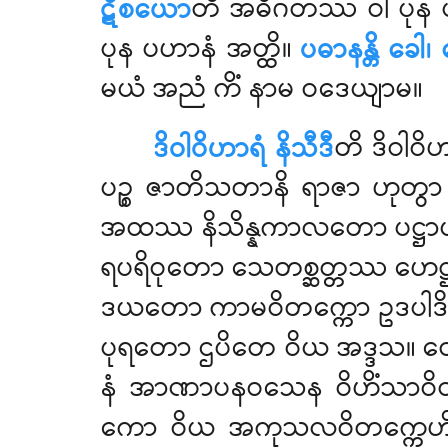
ဋိစယော
တိ အဓိဂတဿ ဝါ ပုန ပဋ
ပုန ပဟာနံ အတ္ထိ။
ပဓာနန္တိ ခေါ
မယံ အညံ ကိံ နာမ ဝဒေယျာမ။
ဒိဝါဝိဟာရံ နိသီဒီ
တိ ဒိဝါဝိဟ
ပဉ္စ ဇာတိသတာနိ ရာဇာ ဟုတွာ ဥ
အထဿ နိသိန္နကာလတော ပဋ္ဌ
ရပရိဝုတော သေတစ္ဆတ္တဿ ဟေဋ္ဌ
ဒယတော ကာမဝိတက္ကော ဥဒပါဒ
ပုရတော ဌပိတေ ဝိယ အဒ္ဒသ။ 
နံ အာဏာပနဝသေန ဝိဟိံသာဝိတ
ကော ဝိယ အကုသလဝိတက္ကေ