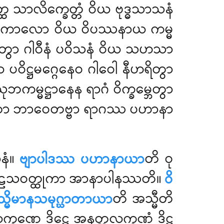
သာလိက္ခေတ္တံ ဝိယ ဗုဒ္ဓသာသနံ
ယနကာလော ဝိယ ဝိပဿနာယ ကမ္မ
တွာ ဂါဝီနံ
ပဝိသနံ ဝိယ သဟသာ
 ပဝိဋ္ဌမဂ္ဂေနေဝ ဂါဝေါ နီဟရိတွာ
္မဋ္ဌာနေန ရာဂံ ဝိက္ခမ္ဘေတွာ
သုဘာ ဘာဝေတဗ္ဗာ ရာဂဿ ပဟာနာ
ာနံ။
ဗျာပါဒဿ ပဟာနာယာ
တိ ဝု
ဠသဝတ္ထုကာ အာနာပါနဿတိ။
ဝိ
္မိမာနသမုဂ္ဃာတာယာ
တိ အသ္မီတိ
က္ခဏေ ဒိဋ္ဌေ အနတ္တလက္ခဏံ ဒိဋ္ဌ