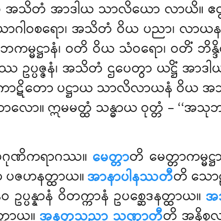
ိ အသိတံ အာဒါယ သာလိယော လာယိ။ ဧတ္ထ 
ယ ယောဂါဝစရော၊ အသိတံ ဝိယ ပညာ၊ လာ
မဋ္ဌာနံ၊ ဝတိ ဝိယ သံဝရော၊ ဝတိံ ဘိန္ဒိ
ဂဿ ဥပ္ပဇ္ဇနံ၊ အသိတံ ဌပေတွာ ယဋ္ဌိံ အာဒါယ
ောဋိတော ပဋ္ဌာယ သာလိလာယနံ ဝိယ အသုဘကမ
ာလော။ ဣမမတ္ထံ သန္ဓာယ ဝုတ္တံ – ‘‘အ
ာမဂုဏိကရာဂဿ။
မေတ္တာ
တိ မေတ္တာကမ္မဋ္ဌ
ဿ ပဇဟနတ္ထာယ။
အာနာပါနဿတီ
တိ သော
 ဥပ္ပန္နာနံ ဝိတက္ကာနံ ဥပစ္ဆေဒနတ္ထာယ။
အသ
တ္ထာယ။
အနတ္တသညာ သဏ္ဌာတီ
တိ အနိစ္စလ