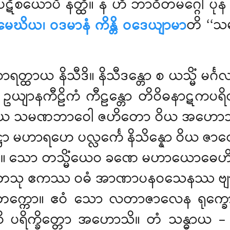
ိစယောပိ နတ္ထိ။ န ဟိ ဘာဝိတမဂ္ဂေါ ပ
၊ မေဃိယ၊ ဝဒမာနံ ကိန္တိ ဝဒေယျာမာ
တိ ‘‘သ
ာရတ္ထာယ နိသီဒိ။ နိသီဒန္တော စ ယသ္မိံ မင်္
ယျာနကီဠိကံ ကီဠန္တော တိဝိဓနာဋကပရိဝါရ
ာယ သမဏဘာဝေါ ဇဟိတော ဝိယ အဟောသ
ာ မဟာရဟေ ပလ္လင်္ကေ နိသိန္နော ဝိယ 
ိ။ သော တသ္မိံယေဝ ခဏေ မဟာယောဓေဟိ
တေသု ဧကဿ ဝဓံ အာဏာပနဝသေနဿ ဗျာပါဒဝိ
က္ကော။ ဧဝံ သော လတာဇာလေန ရုက္ခေ
ဟိ
ပရိက္ခိတ္တော အဟောသိ။ တံ သန္ဓာယ 