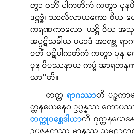
တွာ ဝတိံ ပါကတိကံ ကတွာ ပုနပ
ဒဋ္ဌဗ္ဗံ၊ သာလိလာယကော ဝိ
ကရဏကာလော၊ ယဋ္ဌိ ဝိယ အသုဘကမ္
အပ္ပဋိသင်္ခါယ ပမာဒံ အာရဗ္ဘ ရာ
ဝတိံ ပဋိပါကတိကံ ကတွာ ပုန က
ပုန ဝိပဿနာယ ကမ္မံ အာရဘနက
ယာ’’တိ။
တတ္ထ
ရာဂဿာ
တိ ပဉ္စက
တ္တနယေနေဝ ဥပ္ပန္နဿ ကောပ
တက္ကုပစ္ဆေဒါယာ
တိ ဝုတ္တနယေနေဝ
ဥပ္ပဇ္ဇနကဿ မာနဿ သမုဂ္ဃာတ