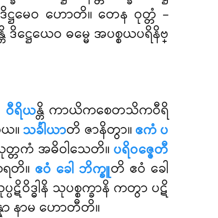
ဋ္ဌမေဝ ဟောတိ။ တေန ဝုတ္တံ –
န္တိ ဒိဋ္ဌေယေဝ ဓမ္မေ အပစ္စယပရိနိဗ္
ံ။
ဝီရိယ
န္တိ ကာယိကစေတသိကဝီရိ
ာယ။
သင်္ခါယာ
တိ ဇာနိတွာ။
ဧကံ ပ
ယုတ္တကံ အဓိဝါသေတိ။
ပရိဝဇ္ဇေတီ
ီဟရတိ။
ဧဝံ ခေါ ဘိက္ခူ
တိ ဧဝံ ခေါ
္ပဋိဝိဒ္ဓါနိ သုပစ္စက္ခာနိ ကတွာ ပဋိ
န္နော နာမ ဟောတီတိ။