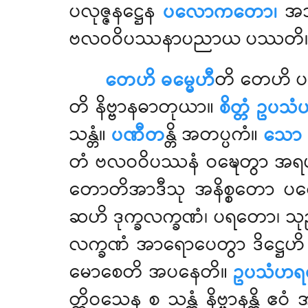
ပလုဇ္ဇနဋ္ဌေန
ပလောကတော၊
အဿ
ဗလဝဝိပဿနာပညာယ ပဿတိ
တေဟိ ဓမ္မေဟီ
တိ တေဟိ ပဉ္စ
တိ နိဗ္ဗာနဓာတုယာ။
စိတ္တံ ဥပသ
သန္တံ။
ပဏီတ
န္တိ အတပ္ပကံ။
သော 
တံ ဗလဝဝိပဿနံ ဝဍ္ဎေတွာ အရ
တောတိအာဒီသု အနိစ္စတော ပလ
ဆဟိ ဒုက္ခလက္ခဏံ၊ ပရတော၊ 
လက္ခဏံ အာရောပေတွာ ဒိဋ္ဌေဟိ အန
မောစေတိ အပနေတိ။
ဥပသံဟရ
တ္တိဝသေန စ သန္တံ နိဗ္ဗာနန္တိ