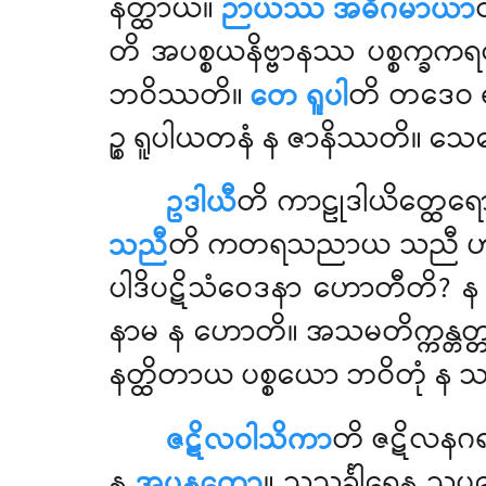
နတ္ထာယ။
ဉာယဿ အဓိဂမာယာ
တိ အပစ္စယနိဗ္ဗာနဿ ပစ္စက္ခ
ဘဝိဿတိ။
တေ ရူပါ
တိ တဒေဝ ရ
ဉ္စ ရူပါယတနံ န ဇာနိဿတိ။ သ
ဥဒါယီ
တိ ကာဠုဒါယိတ္ထေရ
သညီ
တိ ကတရသညာယ သညီ ဟ
ပါဒိပဋိသံဝေဒနာ ဟောတီတိ? န
နာမ န ဟောတိ။ အသမတိက္ကန္တတ္တ
နတ္ထိတာယ ပစ္စယော ဘဝိတုံ န
ဇဋိလဝါသိကာ
တိ ဇဋိလနဂရ
န
အပနတော
။ သသင်္ခါရေန သပ္