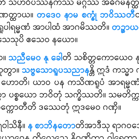
တိ သဟဝိပဿနကဿ မဂ္ဂဿ အဓိဂမနတ္
ကရဏတ္ထာယ။
တဒေဝ နာမ စက္ခုံ ဘဝိဿတီ
ူပါရမ္မဏံ အာပါထံ အာဂမိဿတိ။
တဉ္စာယ
ေသေသုပိ
ဧသေဝ နယော။
ော။
သညီမေဝ နု ခေါ
တိ သစိတ္တကောယေဝ နု 
ုတွာ။
သဗ္ဗသော
ရူပသညာန
န္တိ ဣဒံ ကသ္မာ 
 ဟောတိ၊ ယာဝ ပန ကသိဏရူပံ အာရမ္မဏံ ဟ
ာ ပစ္စယော ဘဝိတုံ သက္ခိဿတိ။ သမတိက္ကန္
 သက္ကောတီတိ ဒဿေတုံ ဣဒမေဝ ဂဏှိ။
ဝါသိနီ။
န စာဘိနတော
တိအာဒီသု ရာဂဝ
ပယောဂေန ကိလေသေ နိဂ္ဂဏှိတွာ ဝါရေတွာ 