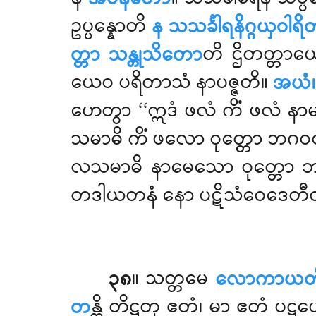
ဥပ္ပန္နောတိ
န သသင်္ခါရနိဂ္ဂယှဝါ
တ္တာ သန္တုသိတော
တိ ဌိတတ္တာယ
ယေဝ ပရိတာသံ နာပဇ္ဇတိ။
အယံ၊
ဟေတွာ ‘‘ဣဒံ ဖလံ ကိံ ဖလံ နာမ
သမာဓိ ကိံ ဖလော ဝုတ္တော ဘဂဝတ
လသမာဓိ နာမေသော ဝုတ္တော
တဒါယတနံ နော ပဋိသံဝေဒေတီတ
၃၈
။ သတ္တမေ
လောကာယတ
တ
န္တိ တိဋ္ဌတု ဧတံ၊ မာ ဧတံ 