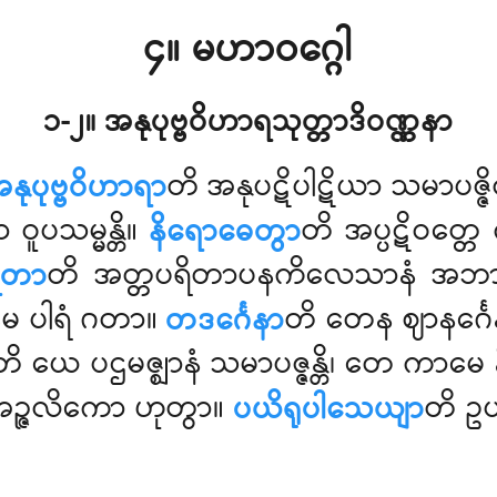
၄။ မဟာဝဂ္ဂေါ
၁-၂။ အနုပုဗ္ဗဝိဟာရသုတ္တာဒိဝဏ္ဏနာ
နုပုဗ္ဗဝိဟာရာ
တိ အနုပဋိပါဋိယာ သမာပဇ္ဇ
ဝူပသမ္မန္တိ။
နိရောဓေတွာ
တိ အပ္ပဋိဝတ္တ
္ဗုတာ
တိ အတ္တပရိတာပနကိလေသာနံ အဘာဝ
ေ ပါရံ ဂတာ။
တဒင်္ဂေနာ
တိ တေန ဈာနင်္ဂ
တိ ယေ ပဌမဇ္ဈာနံ သမာပဇ္ဇန္တိ၊ တေ ကာမ
အဉ္ဇလိကော ဟုတွာ။
ပယိရုပါသေယျာ
တိ ဥပ