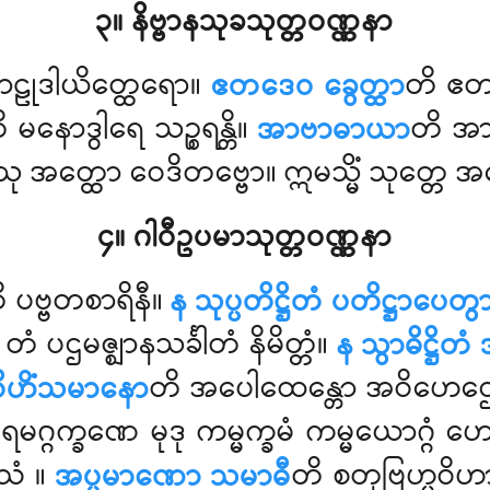
၃။ နိဗ္ဗာနသုခသုတ္တဝဏ္ဏနာ
ာဠုဒါယိတ္ထေရော။
ဧတဒေဝ ခွေတ္ထာ
တိ ဧတ
ိ မနောဒွါရေ သဉ္စရန္တိ။
အာဗာဓာယာ
တိ အ
ု အတ္ထော ဝေဒိတဗ္ဗော။ ဣမသ္မိံ သုတ္တ
၄။ ဂါဝီဥပမာသုတ္တဝဏ္ဏနာ
ိ ပဗ္ဗတစာရိနီ။
န သုပ္ပတိဋ္ဌိတံ ပတိဋ္ဌာပေတွ
္တိ တံ ပဌမဇ္ဈာနသင်္ခါတံ နိမိတ္တံ။
န သွာဓိဋ္ဌိတံ
ဟိံသမာနော
တိ အပေါထေန္တော အဝိဟေဌေ
္ဂက္ခဏေ မုဒု ကမ္မက္ခမံ ကမ္မယောဂ္ဂံ
ဟေ
မညံ
။
အပ္ပမာဏော သမာဓီ
တိ စတုဗြဟ္မဝိဟ