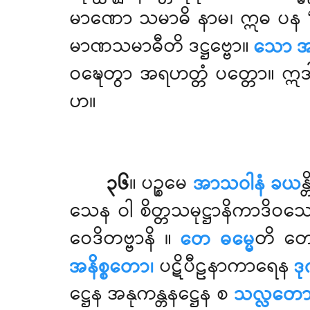
မာဏော သမာဓိ နာမ၊ ဣဓ ပန ‘‘အ
မာဏသမာဓီတိ ဒဋ္ဌဗ္ဗော။
သော အ
ဝဍ္ဎေတွာ အရဟတ္တံ ပတ္တော။ 
ဟ။
၃၆
။ ပဉ္စမေ
အာသဝါနံ ခယ
န
သေန ဝါ စိတ္တသမုဋ္ဌာနိကာဒိဝသ
ဝေဒိတဗ္ဗာနိ
။
တေ ဓမ္မေ
တိ တေ 
အနိစ္စတော၊
ပဋိပီဠနာကာရေန
ဒ
ဋ္ဌေန အနုကန္တနဋ္ဌေန စ
သလ္လတော