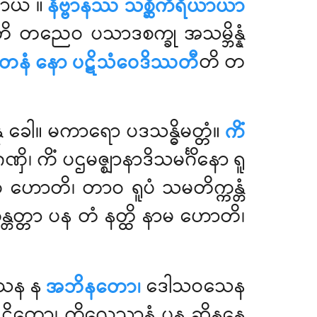
ထာယ
။
နိဗ္ဗာနဿ သစ္ဆိကိရိယာယာ
တိ တညေဝ ပသာဒစက္ခု အသမ္ဘိန္နံ
တနံ နော ပဋိသံဝေဒိဿတီ
တိ တ
ခေါ။ မကာရော ပဒသန္ဓိမတ္တံ။
ကိံ
ဂဏှိ၊ ကိံ ပဌမဇ္ဈာနာဒိသမင်္ဂိနော ရူ
ောတိ၊ တာဝ ရူပံ သမတိက္ကန္တံ
တတ္တာ ပန တံ နတ္ထိ နာမ ဟောတိ၊
သေန န
အဘိနတော၊
ဒေါသဝသေန
ဌိတော၊ ကိလေသာနံ ပန ဆိန္နန္တေ