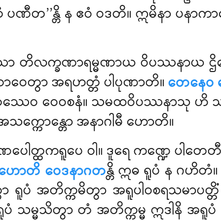
ီတ’’န္တိ န ဧဝံ ဝဒတိ။ ဣမိနာ ပနာကာရေန တ
ာ တိလက္ခဏာရမ္မဏာယ ဝိပဿနာယ ဌ
ေ ဘာဝေတွာ အရဟတ္တံ ပါပုဏာတိ။
တေနေဝ ဓ
ဿေဝ ဝေဝစနံ။ သမထဝိပဿနာသု ဟိ သဗ္ဗ
၊ အသက္ကောန္တော အနာဂါမီ ဟောတိ။
ဏပေါတ္ထကရူပေ ဝါ။ ဒူရေ ကဏ္ဍေ ပါတေတ
 ဟောတိ ဝေဒနာဂတ
န္တိ ဣဓ ရူပံ န ဂဟိတံ
ဇိတွာ ရူပံ အတိက္ကမိတွာ အရူပါဝစရသမာပ
ာ ရူပံ သမ္မသိတွာ တံ အတိက္ကမ္မ ဣဒါနိ 