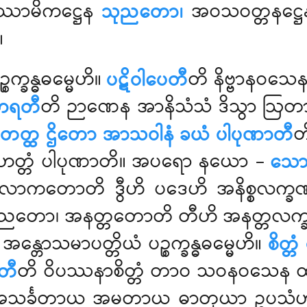
ာမိကဋ္ဌေန
သုညတော၊
အဝသဝတ္တနဋ္ဌ
။
က္ခန္ဓဓမ္မေဟိ။
ပဋိဝါပေတီ
တိ နိဗ္ဗာနဝသေန
ံဟရတီ
တိ ဉာဏေန အာနိသံသံ ဒိသွာ ဩတ
တတ္ထ ဌိတော အာသဝါနံ ခယံ ပါပုဏာတီ
တ
ဟတ္တံ ပါပုဏာတိ။ အပရော နယော –
သော
ောကတောတိ ဒွီဟိ ပဒေဟိ အနိစ္စလက္ခဏ
သုညတော၊ အနတ္တတောတိ တီဟိ အနတ္တလက္ခ
္တောသမာပတ္တိယံ ပဉ္စက္ခန္ဓဓမ္မေဟိ။
စိတ္တ
တီ
တိ ဝိပဿနာစိတ္တံ တာဝ သဝနဝသေန 
 ဧဝံ အသင်္ခတာယ အမတာယ ဓာတုယာ ဥပသံဟရတိ။