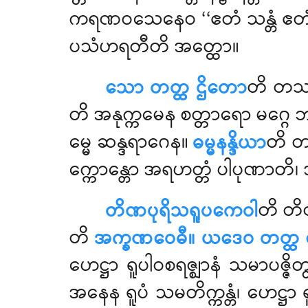
ကရဏဝသေနေဝ ‘‘ဧတံ သန္တံ ဧတံ ပဏ
ပသံဟရတီတိ အတ္ထော။
သော တတ္ထ ဌိတော
တိ တဿ
တိ အနုက္ကမေန စတ္တာရော မဂ္ဂ
မ္မေ ဆန္ဒရာဂေန။
ဓမ္မနန္ဒိယာ
တိ
တ
က္ကောန္တော အရဟတ္တံ ပါပုဏာတိ
တိဏပုရိသရူပကေ
ဝါ
တိ တိ
တိ
အက္ခဏဝေဓီ။ ယဒေဝ တတ္ထ
ဟေဋ္ဌာ ရူပါဝစရဇ္ဈာနံ သမာပဇ္
အနေန ရူပံ သမတိက္ကန္တံ၊ ဟေဋ္ဌ