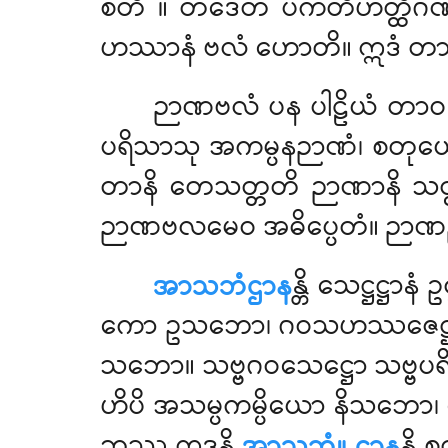
စတိ
။ တဒေတံ ပကတိဟတ္ထိဂဏ
ဟဿာနံ ဗလံ ဟောတိ။ ဣဒံ
ဉာဏဗလံ ပန ပါဠိယံ တာဝ
ပရိသာသု အကမ္ပနဉာဏံ၊ စတုယောန
တာနိ တေသတ္တတိ ဉာဏာနိ သတ
ဉာဏဗလမေဝ အဓိပ္ပေတံ။ ဉာဏဉှိ အက
အာသဘံ
ဌာန
န္တိ သေဋ္ဌဋ္ဌာ
ကော ဥသဘော၊ ဂဝသဟဿဇေဋ္ဌ
သဘော။ သဗ္ဗဂဝသေဋ္ဌော သ
ဟိပိ အသမ္ပကမ္ပိယော နိသဘေ