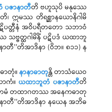
 ပဇာနာတီ
တိ ဗဟူသုပိ မနုဿေ
ိ၊ ဣမဿ တိရစ္ဆာနယောနိဂါမိ
ပဋိပတ္တီနံ အဝိပရီတတော သဘာဝံ
ဗတ္ထဂါမိနိံ ပဋိပဒံ ယထာဘူ
ာတီ’’တိအာဒိနာ (ဝိဘ။ ၈၁၁) န
ုဓာတုံ။
နာနာဓာတု
န္တိ တာသံယေဝ
လောကံ။
ယထာဘူတံ ပဇာနာတီ
တိ
တ္ထ ကတမံ တထာဂတဿ
အနေကဓာတု
နာတီ’’တိအာဒိနာ နယေန အဘိဓ