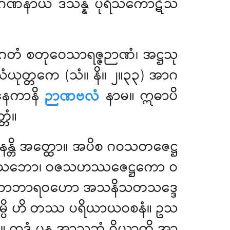
ဂဏနာယ ဒသန္နံ ပုရိသကောဋိသ
ံ စတုဝေသာရဇ္ဇဉာဏံ၊ အဋ္ဌသု
သံယုတ္တကေ (သံ။ နိ။ ၂။၃၃) အာဂ
အနေကာနိ
ဉာဏဗလံ
နာမ။ ဣဓာပိ
တံ။
ံ ဌာနန္တိ အတ္ထော။ အပိစ ဂဝသတဇေဋ္ဌ
ဥသဘော၊ ဝဇသဟဿဇေဋ္ဌကော ဝ
မဟာဘာရဝဟော အသနိသတသဒ္ဒေ
မ္ပိ ဟိ တဿ ပရိယာယဝစနံ။ ဥသ