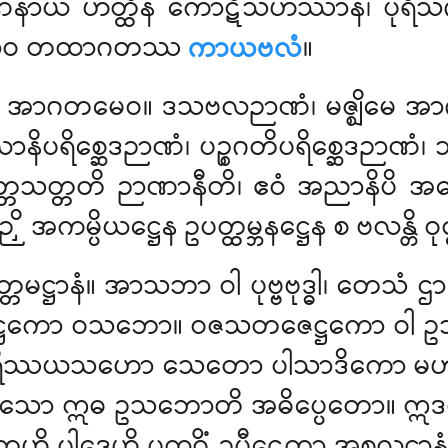
နာယ ဟတ္ထီနံ ကောဋိသဟဿာနံ၊ ပုရိသ
 တာဝ တထာဂတဿ
ကာယဗလံ
။
 အာဂတမေဝ။ ဒသဗလဉာဏံ၊ မဇ္ဈိမေ အာဂတ
ိပရိစ္ဆေဒဉာဏံ၊ ပဉ္စဂတိပရိစ္ဆေဒဉာဏံ၊ 
္တသတ္တတိ ဉာဏာနီတိ၊ ဧဝံ အညာနိပိ 
မ္ပိယဋ္ဌေန ဥပတ္ထမ္ဘနဋ္ဌေန စ ဗလန္တိ ဝုတ္
နံ ဥတ္တမဋ္ဌာနံ။ အာသဘာ ဝါ ပုဗ္ဗဗုဒ္ဓါ၊ တေသ
ကော ဝသဘော။ ဝဇသတဇေဋ္ဌကော ဝါ 
ဗ္ဗပရိဿယသဟော သေတော ပါသာဒိကော 
ာ၊ သော ဣဓ ဥသဘောတိ အဓိပ္ပေတော။ ဣဒ