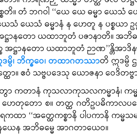
ဏတော။ ကာရဏဉှိ
ယသ္မာ တတ္ထ ဖလံ တိဋ္ဌ
ဝုစ္စတိ။ တံ ဘဂဝါ ‘‘ယေ ယေ ဓမ္မာ ယေသံ ယေ
သံ ယေသံ ဓမ္မာနံ န ဟေတူ န ပစ္စယာ ဥပ္ပာ
္စ အဋ္ဌာနတော ယထာဘူတံ ပဇာနာတိ။ အဘိ
စ အဋ္ဌာနတော ယထာဘူတံ ဉာဏ’’န္တိအာဒိန
ဒမ္ပိ၊ ဘိက္ခဝေ၊ တထာဂတဿာ
တိ ဣဒမ္ပ
ာ။ ဧဝံ သဗ္ဗပဒေသု ယောဇနာ ဝေဒိတဗ္ဗ
ိယိတွာ ကတာနံ ကုသလာကုသလကမ္မာနံ၊ ကမ္မ
ဝ
ဟေတုတော စ။ တတ္ထ ဂတိဥပဓိကာလပယော
 ‘‘အတ္ထေကစ္စာနိ ပါပကာနိ ကမ္မသမာဒါန
၈၁၀) နယေန အဘိဓမ္မေ အာဂတာယေဝ။