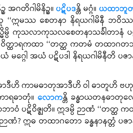
နိဉ္စ အဂတိဂါမိနိဉ္စ။
ပဋိပဒ
န္တိ မဂ္ဂံ။
ယထာဘူတံ
ု ‘‘ဣမဿ စေတနာ နိရယဂါမိနီ ဘဝိဿတ
္မိမ္ပိ ကုသလာကုသလစေတနာသင်္ခါတာနံ 
တ္ထာရကထာ ‘‘တတ္ထ ကတမံ တထာဂတဿ သဗ္
ဂ္ဂေါ အယံ ပဋိပဒါ နိရယဂါမိနီတိ ပဇာန
ာတုအာဒီဟိ ကာမဓာတုအာဒီဟိ ဝါ ဓာတူဟိ ဗဟ
ကာရဓာတုံ။
လောက
န္တိ ခန္ဓာယတနဓာတု
ဘာဝံ ပဋိဝိဇ္ဈတိ။ ဣဒမ္ပိ ဉာဏံ ‘‘တ
ာဏံ? ဣဓ တထာဂတော ခန္ဓနာနတ္တံ ပဇာ