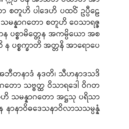
္ဌာနံ။ ဣဒံ ပန အာသဘံ ဝိယာတိ အာ
ူဟိ ပါဒေဟိ ပထဝိံ ဥပ္ပီဠေ
သမန္နာဂတော စတူဟိ ဝေသာရဇ္ဇ
န ပစ္စာမိတ္တေန အကမ္ပိယော အစ
ိ န ပစ္စက္ခာတိ အတ္တနိ အာရောပေ
၊ အဘီတနာဒံ နဒတိ၊ သီဟနာဒသဒိ
တော သဗ္ဗတ္ထ ဝိသာရဒေါ ဝိဂတ
သမန္နာဂတော အဋ္ဌသု ပရိသာ
 နာနာဝိဓဒေသနာဝိလာသသမ္ပန္နံ