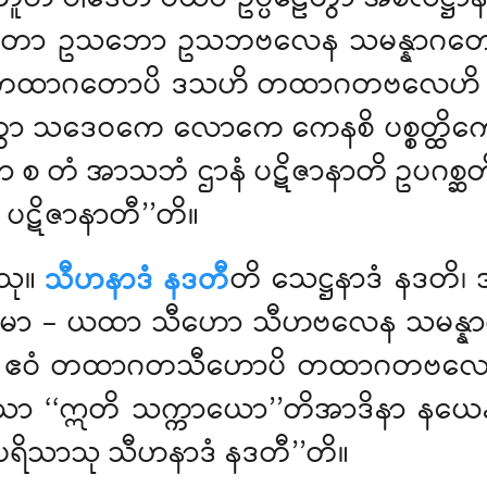
ိ စတူဟိ ပါဒေဟိ ပထဝိံ ဥပ္ပီဠေတွာ အစလဋ
တော ဥသဘော ဥသဘဗလေန သမန္နာဂတော စတ
ဧဝံ တထာဂတောပိ ဒသဟိ တထာဂတဗလေဟိ 
ဠေတွာ သဒေဝကေ လောကေ ကေနစိ ပစ္စတ္ထိကေ
ာနော စ တံ အာသဘံ ဌာနံ ပဋိဇာနာတိ ဥပဂစ္ဆတ
ံ ပဋိဇာနာတီ’’တိ။
ာသု။
သီဟနာဒံ နဒတီ
တိ သေဋ္ဌနာဒံ နဒတိ
ဥပမာ – ယထာ သီဟော သီဟဗလေန သမန္နာဂ
၊ ဧဝံ တထာဂတသီဟောပိ တထာဂတဗလေဟိ 
သော ‘‘ဣတိ
သက္ကာယော’’တိအာဒိနာ နယေန
‘ပရိသာသု သီဟနာဒံ နဒတီ’’တိ။