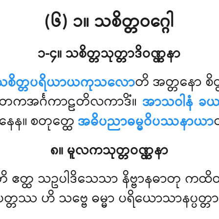
(၆) ၁။ သစိတ္တဝဂ္ဂေါ
၁-၄။ သစိတ္တသုတ္တာဒိဝဏ္ဏနာ
သစိတ္တပရိယာယကုသလော
တိ အတ္တနော စ
ထဇာတကအင်္ဂကာဠတိလကာဒိံ။
အာသဝါနံ ခ
နေန။ စတုတ္ထေ
အဓိပညာဓမ္မဝိပဿနာယာ
၈။ မူလကသုတ္တဝဏ္ဏနာ
တိ ဧတ္ထ သဥပါဒိသေသာ နိဗ္ဗာနဓာတု ကထ
္တဿ ဟိ သဗ္ဗေ ဓမ္မာ ပရိယောသာနပ္ပတ္တ