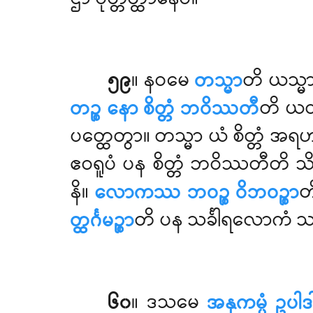
၅၉
။ နဝမေ
တသ္မာ
တိ ယသ္မ
တဉ္စ နော စိတ္တံ ဘဝိဿတီ
တိ ယထာ
ပတ္ထေတွာ။ တသ္မာ ယံ စိတ္တံ အရဟတ
ဧဝရူပံ ပန စိတ္တံ ဘဝိဿတီတိ သိက
နိ။
လောကဿ ဘဝဉ္စ ဝိဘဝဉ္စာ
တ
တ္ထင်္ဂမဉ္စာ
တိ ပန သင်္ခါရလောကံ သန္ဓာ
၆၀
။ ဒသမေ
အနုကမ္ပံ ဥပါ