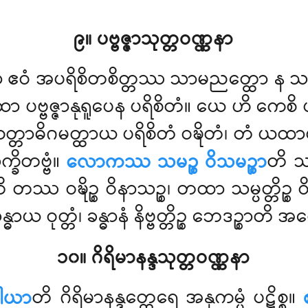
၉။ ပဗ္ဗဇ္ဇာသုတ္တဝဏ္ဏနာ
ာ ဧဝံ အပရိစိတစိတ္တဿ သာမညတ္ထော န သမ္ပ
 ပဗ္ဗဇ္ဇာနုရူပေန ပရိစိတံ။ ယေ ဟိ ကေစိ ပ
္တာဓိဂမတ္ထာယ ပရိစိတံ ဝဍ္ဎိတံ၊ တံ ယထာပဗ
္ခိတဗ္ဗံ။
လောကဿ သမဉ္စ ဝိသမဉ္စာ
တိ သ
ိ တဿ ဝဍ္ဎိဉ္စ ဝိနာသဉ္စ၊ တထာ သမ္ပတ္တိဉ္စ ဝိပ
ယ ဝုတ္တံ၊ ခန္ဓာနံ နိဗ္ဗတ္တိဉ္စ ဘေဒဉ္စာတိ အတ
၁၀။ ဂိရိမာနန္ဒသုတ္တဝဏ္ဏနာ
ဒါယာ
တိ ဂိရိမာနန္ဒတ္ထေရေ အနုကမ္ပံ ပဋိစ္စ။