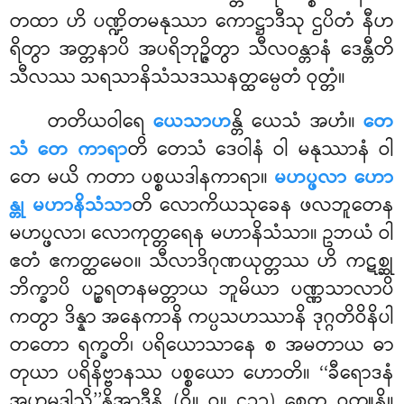
တထာ ဟိ ပဏ္ဍိတမနုဿာ ကောဋ္ဌာဒီသု ဌပိတံ နီဟ
ရိတွာ အတ္တနာပိ အပရိဘုဉ္ဇိတွာ သီလဝန္တာနံ ဒေန္တီတိ
သီလဿ သရသာနိသံသဒဿနတ္ထမ္ပေတံ ဝုတ္တံ။
တတိယဝါရေ
ယေသာဟ
န္တိ ယေသံ အဟံ။
တေ
သံ တေ ကာရာ
တိ တေသံ ဒေဝါနံ ဝါ မနုဿာနံ ဝါ
တေ မယိ ကတာ ပစ္စယဒါနကာရာ။
မဟပ္ဖလာ ဟော
န္တု မဟာနိသံသာ
တိ လောကိယသုခေန ဖလဘူတေန
မဟပ္ဖလာ၊ လောကုတ္တရေန မဟာနိသံသာ။ ဥဘယံ ဝါ
ဧတံ ဧကတ္ထမေဝ။ သီလာဒိဂုဏယုတ္တဿ ဟိ ကဋစ္ဆု
ဘိက္ခာပိ ပဉ္စရတနမတ္တာယ ဘူမိယာ ပဏ္ဏသာလာပိ
ကတွာ ဒိန္နာ အနေကာနိ ကပ္ပသဟဿာနိ ဒုဂ္ဂတိဝိနိပါ
တတော ရက္ခတိ၊ ပရိယောသာနေ စ အမတာယ ဓာ
တုယာ ပရိနိဗ္ဗာနဿ ပစ္စယော ဟောတိ။ ‘‘ခီရောဒနံ
အဟမဒါသိ’’န္တိအာဒီနိ (ဝိ။ ဝ။ ၄၁၃) စေတ္ထ ဝတ္ထူနိ။