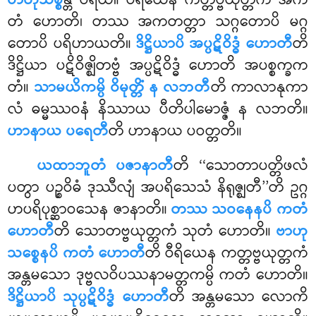
ဗာဟုသစ္စ
န္တိ ဝီရိယံ။ ဝီရိယေန ကတ္တဗ္ဗယုတ္တကံ အက
တံ ဟောတိ၊ တဿ အကတတ္တာ သဂ္ဂတောပိ မဂ္ဂ
တောပိ ပရိဟာယတိ။
ဒိဋ္ဌိယာပိ အပ္ပဋိဝိဒ္ဓံ ဟောတီ
တိ
ဒိဋ္ဌိယာ ပဋိဝိဇ္ဈိတဗ္ဗံ အပ္ပဋိဝိဒ္ဓံ ဟောတိ အပစ္စက္ခက
တံ။
သာမယိကမ္ပိ ဝိမုတ္တိံ န လဘတီ
တိ ကာလာနုကာ
လံ ဓမ္မဿဝနံ နိဿာယ ပီတိပါမောဇ္ဇံ န လဘတိ။
ဟာနာယ ပရေတီ
တိ ဟာနာယ ပဝတ္တတိ။
ယထာဘူတံ ပဇာနာတီ
တိ ‘‘သောတာပတ္တိဖလံ
ပတွာ ပဉ္စဝိဓံ ဒုဿီလျံ အပရိသေသံ နိရုဇ္ဈတီ’’တိ ဥဂ္ဂ
ဟပရိပုစ္ဆာဝသေန ဇာနာတိ။
တဿ သဝနေနပိ ကတံ
ဟောတီ
တိ သောတဗ္ဗယုတ္တကံ သုတံ
ဟောတိ။
ဗာဟု
သစ္စေနပိ ကတံ ဟောတီ
တိ
ဝီရိယေန ကတ္တဗ္ဗယုတ္တကံ
အန္တမသော ဒုဗ္ဗလဝိပဿနာမတ္တကမ္ပိ ကတံ ဟောတိ။
ဒိဋ္ဌိယာပိ သုပ္ပဋိဝိဒ္ဓံ ဟောတီ
တိ အန္တမသော လောကိ