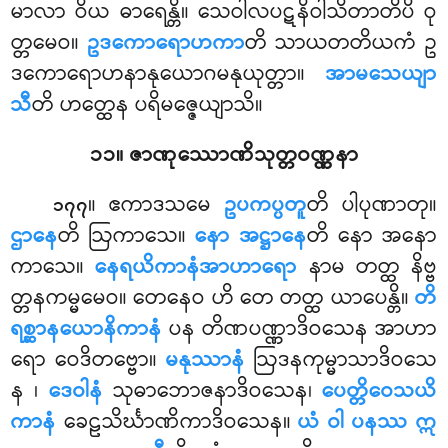
မာလာ ဝိယ ဓာရေန္တိ။ သေဝါလပဋနိဝါသိတာတိပိ ဝု
တ္တမေဝ။
ဥဒကောရောဟကာ
တိ သာယတတိယကံ ဥ
ဒကောရောဟနာနုယောဂမနုယုတ္တာ။
အာမသေယျာ
သီ
တိ ဟတ္ထေန ပရိမဇ္ဇေယျာသိ။
၁၁။ ဇာဏုဿောဏိသုတ္တဝဏ္ဏနာ
။ ဧကာဒသမေ
ဥပကပ္ပတူ
တိ ပါပုဏာတု။
၁၇၇
ဌာနေ
တိ ဩကာသေ။
နော အဋ္ဌာနေ
တိ နော အနော
ကာသေ။
နေရယိကာနံ
အာဟာရော
နာမ တတ္ထ နိဗ္ဗ
တ္တနကမ္မမေဝ။ တေနေဝ ဟိ တေ တတ္ထ ယာပေန္တိ။
တိ
ရစ္ဆာနယောနိကာနံ
ပန တိဏပဏ္ဏာဒိဝသေန အာဟာ
ရော ဝေဒိတဗ္ဗော။
မနုဿာနံ
ဩဒနကုမ္မာသာဒိဝသေ
န
၊
ဒေဝါနံ
သုဓာဘောဇနာဒိဝသေန၊
ပေတ္တိဝေသယိ
ကာနံ
ခေဠသိင်္ဃာဏိကာဒိဝသေန။
ယံ ဝါ ပနဿ ဣ