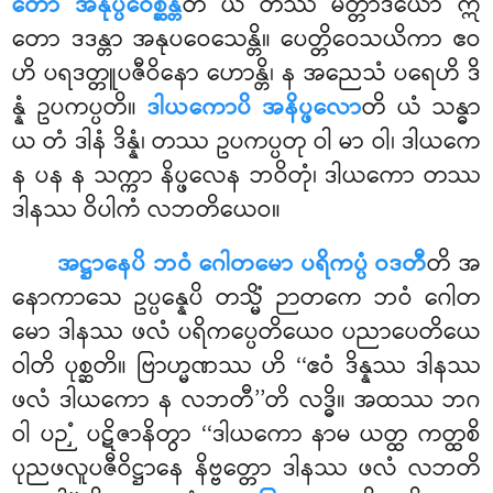
တော အနုပ္ပဝေစ္ဆန္တီ
တိ ယံ တဿ မိတ္တာဒယော ဣ
တော ဒဒန္တာ အနုပဝေသေန္တိ။ ပေတ္တိဝေသယိကာ ဧဝ
ဟိ ပရဒတ္တူပဇီဝိနော ဟောန္တိ၊ န အညေသံ ပရေဟိ ဒိ
န္နံ
ဥပကပ္ပတိ။
ဒါယကောပိ အနိပ္ဖလော
တိ ယံ သန္ဓာ
ယ တံ ဒါနံ ဒိန္နံ၊ တဿ ဥပကပ္ပတု ဝါ မာ ဝါ၊ ဒါယကေ
န ပန န သက္ကာ နိပ္ဖလေန ဘဝိတုံ၊ ဒါယကော တဿ
ဒါနဿ ဝိပါကံ လဘတိယေဝ။
အဋ္ဌာနေပိ ဘဝံ ဂေါတမော ပရိကပ္ပံ ဝဒတီ
တိ အ
နောကာသေ ဥပ္ပန္နေပိ တသ္မိံ ဉာတကေ ဘဝံ ဂေါတ
မော ဒါနဿ ဖလံ ပရိကပ္ပေတိယေဝ ပညာပေတိယေ
ဝါတိ ပုစ္ဆတိ။ ဗြာဟ္မဏဿ ဟိ ‘‘ဧဝံ ဒိန္နဿ ဒါနဿ
ဖလံ ဒါယကော န လဘတီ’’တိ လဒ္ဓိ။ အထဿ ဘဂ
ဝါ ပဉှံ ပဋိဇာနိတွာ ‘‘ဒါယကော နာမ ယတ္ထ ကတ္ထစိ
ပုညဖလူပဇီဝိဋ္ဌာနေ နိဗ္ဗတ္တော ဒါနဿ ဖလံ လဘတိ