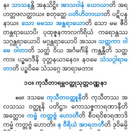
နု။
သာသန
န္တိ အနုသိဋ္ဌိ။
အာသဝါနံ ခယာယာ
တိ အရ
ဟတ္တဖလတ္ထာယ။ စတုတ္ထေ
ပတိဟိတာယာ
တိ ပဋိပန္
နာယ။
သော မမဿ အန္တရာယော
တိ သော မမ ဇီဝိ
တန္တရာယောပိ၊ ပုထုဇ္ဇနကာလကိရိယံ ကရောန္တဿ
သဂ္ဂန္တရာယောပိ မဂ္ဂန္တရာယောပိ အဿ။
သတ္ထကာ ဝါ
မေ ဝါတာ
တိ သတ္ထံ ဝိယ အင်္ဂမင်္ဂါနိ ကန္တန္တီတိ သတ္ထ
ကာ။ ပဉ္စမာဒီနိ ဝုတ္တနယာနေဝ။ နဝမေ
သံသဂ္ဂါရာမ
တာ
တိ ပဉ္စဝိဓေ သံသဂ္ဂေ အာရာမတာ။
၁၀။ ကုသီတာရမ္ဘဝတ္ထုသုတ္တဝဏ္ဏနာ
။ ဒသမေ
ကုသီတဝတ္ထူနီ
တိ ကုသီတဿ အ
၈၀
လသဿ ဝတ္ထူနိ ပတိဋ္ဌာ၊ ကောသဇ္ဇကာရဏာနီတိ
အတ္ထော။
ကမ္မံ ကတ္တဗ္ဗံ ဟောတီ
တိ စီဝရဝိစာရဏာဒိ
ကမ္မံ ကတ္တဗ္ဗံ ဟောတိ။
န ဝီရိယံ အာရဘတီ
တိ ဒုဝိဓမ္ပိ