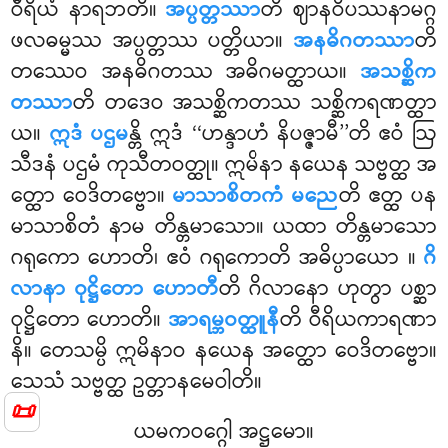
ဝီရိယံ နာရဘတိ။
အပ္ပတ္တဿာ
တိ ဈာနဝိပဿနာမဂ္ဂ
ဖလဓမ္မဿ အပ္ပတ္တဿ ပတ္တိယာ။
အနဓိဂတဿာ
တိ
တဿေဝ အနဓိဂတဿ အဓိဂမတ္ထာယ။
အသစ္ဆိက
တဿာ
တိ တဒေဝ အသစ္ဆိကတဿ သစ္ဆိကရဏတ္ထာ
ယ။
ဣဒံ ပဌမ
န္တိ ဣဒံ ‘‘ဟန္ဒာဟံ နိပဇ္ဇာမီ’’တိ ဧဝံ ဩ
သီဒနံ ပဌမံ ကုသီတဝတ္ထု။ ဣမိနာ နယေန သဗ္ဗတ္ထ အ
တ္ထော ဝေဒိတဗ္ဗော။
မာသာစိတကံ မညေ
တိ ဧတ္ထ ပန
မာသာစိတံ နာမ တိန္တမာသော။ ယထာ တိန္တမာသော
ဂရုကော ဟောတိ၊ ဧဝံ ဂရုကောတိ အဓိပ္ပာယော
။
ဂိ
လာနာ ဝုဋ္ဌိတော ဟောတီ
တိ ဂိလာနော ဟုတွာ ပစ္ဆာ
ဝုဋ္ဌိတော ဟောတိ။
အာရမ္ဘဝတ္ထူနီ
တိ ဝီရိယကာရဏာ
နိ။ တေသမ္ပိ ဣမိနာဝ နယေန အတ္ထော ဝေဒိတဗ္ဗော။
သေသံ သဗ္ဗတ္ထ ဥတ္တာနမေဝါတိ။
📜
ယမကဝဂ္ဂေါ အဋ္ဌမော။