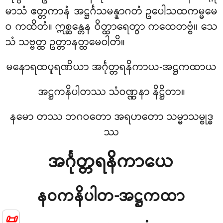
မာသံ ဧတ္တကာနံ အဋ္ဌင်္ဂသမန္နာဂတံ ဥပေါသထကမ္မမေ
ဝ ကထိတံ။ ဣစ္ဆန္တေန ဝိတ္ထာရေတွာ ကထေတဗ္ဗံ။ သေ
သံ သဗ္ဗတ္ထ ဥတ္တာနတ္ထမေဝါတိ။
မနောရထပူရဏိယာ အင်္ဂုတ္တရနိကာယ-အဋ္ဌကထာယ
အဋ္ဌကနိပါတဿ သံဝဏ္ဏနာ နိဋ္ဌိတာ။
နမော တဿ ဘဂဝတော အရဟတော သမ္မာသမ္ဗုဒ္ဓ
ဿ
အင်္ဂုတ္တရနိကာယေ
နဝကနိပါတ-အဋ္ဌကထာ
📜