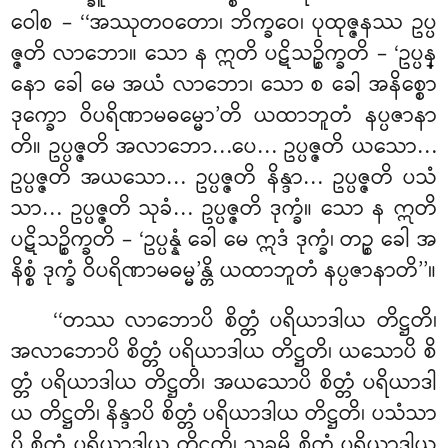
ဝေါစ – ‘‘အဿုတဝတော၊ ဘိက္ခဝေ၊ ပုထုဇ္ဇနဿ ဥပ္ပ
ဇ္ဇတိ လာဘော။ သော န ဣတိ ပဋိသဉ္စိက္ခတိ – ‘ဥပ္ပန္
နော ခေါ မေ အယံ လာဘော၊ သော စ ခေါ အနိစ္စော
ဒုက္ခော ဝိပရိဏာမဓမ္မော’တိ
ယထာဘူတံ နပ္ပဇာနာ
တိ။ ဥပ္ပဇ္ဇတိ အလာဘော…ပေ… ဥပ္ပဇ္ဇတိ ယသော…
ဥပ္ပဇ္ဇတိ အယသော… ဥပ္ပဇ္ဇတိ နိန္ဒာ… ဥပ္ပဇ္ဇတိ ပသံ
သာ… ဥပ္ပဇ္ဇတိ သုခံ… ဥပ္ပဇ္ဇတိ ဒုက္ခံ။ သော န ဣတိ
ပဋိသဉ္စိက္ခတိ – ‘ဥပ္ပန္နံ ခေါ မေ ဣဒံ ဒုက္ခံ၊ တဉ္စ ခေါ အ
နိစ္စံ ဒုက္ခံ ဝိပရိဏာမဓမ္မ’န္တိ ယထာဘူတံ နပ္ပဇာနာတိ’’။
‘‘တဿ လာဘောပိ စိတ္တံ ပရိယာဒါယ တိဋ္ဌတိ၊
အလာဘောပိ စိတ္တံ ပရိယာဒါယ တိဋ္ဌတိ၊ ယသောပိ စိ
တ္တံ ပရိယာဒါယ တိဋ္ဌတိ၊ အယသောပိ စိတ္တံ ပရိယာဒါ
ယ တိဋ္ဌတိ၊ နိန္ဒာပိ စိတ္တံ ပရိယာဒါယ တိဋ္ဌတိ၊ ပသံသာ
ပိ စိတ္တံ ပရိယာဒါယ တိဋ္ဌတိ၊ သုခမ္ပိ စိတ္တံ ပရိယာဒါယ