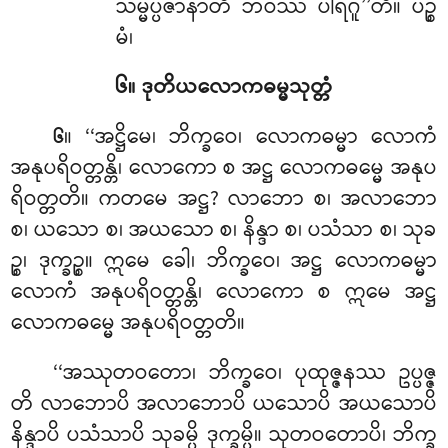
သမ္မပ္ပဇာနာတိ ဘဝဿ ပါရဂူ’’တိ။ ပဉ္စ
မံ၊
၆။ ဒုတိယလောကဓမ္မသုတ္တံ
။ ‘‘အဋ္ဌိမေ၊ ဘိက္ခဝေ၊ လောကဓမ္မာ လောကံ
၆
အနုပရိဝတ္တန္တိ၊ လောကော စ အဋ္ဌ လောကဓမ္မေ အနုပ
ရိဝတ္တတိ။ ကတမေ အဋ္ဌ? လာဘော စ၊ အလာဘော
စ၊ ယသော စ၊ အယသော စ၊ နိန္ဒာ စ၊ ပသံသာ စ၊ သုခ
ဉ္စ၊ ဒုက္ခဉ္စ။ ဣမေ ခေါ၊ ဘိက္ခဝေ၊ အဋ္ဌ လောကဓမ္မာ
လောကံ အနုပရိဝတ္တန္တိ၊ လောကော စ ဣမေ အဋ္ဌ
လောကဓမ္မေ အနုပရိဝတ္တတိ။
‘‘အဿုတဝတော၊ ဘိက္ခဝေ၊ ပုထုဇ္ဇနဿ ဥပ္ပဇ္ဇ
တိ လာဘောပိ အလာဘောပိ ယသောပိ အယသောပိ
နိန္ဒာပိ ပသံသာပိ သုခမ္ပိ ဒုက္ခမ္ပိ။ သုတဝတောပိ၊ ဘိက္ခ