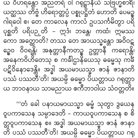
ယ ဝိဟရန္တော အညတရံ ဝါ ဂရုဋ္ဌာနိယံ သဗြဟ္မစာရိံ၊
ယတ္ထဿ တိဗ္ဗံ ဟိရောတ္တပ္ပံ ပစ္စုပဋ္ဌိတံ ဟောတိ ပေမဉ္စ
ဂါရဝေါ စ၊ တေ ကာလေန ကာလံ ဥပသင်္ကမိတွာ ပရိ
ပုစ္ဆတိ ပရိပဉှတိ – ဣဒံ၊ ဘန္တေ၊ ကထံ၊ ဣမဿ
ကော အတ္ထောတိ? တဿ တေ အာယသ္မန္တော အဝိဝဋ
ဉ္စေဝ ဝိဝရန္တိ၊ အနုတ္တာနီကတဉ္စ ဥတ္တာနီ ကရောန္တိ၊
အနေကဝိဟိတေသု စ ကင်္ခါဌာနိယေသု ဓမ္မေသု ကင်္ခံ
ပဋိဝိနောဒေန္တိ။ အဒ္ဓါ အယမာယသ္မာ ဇာနံ ဇာနာတိ
ပဿံ ပဿတီ’တိ! အယမ္ပိ ဓမ္မော ပိယတ္တာယ ဂရုတ္တာ
ယ ဘာဝနာယ သာမညာယ ဧကီဘာဝါယ သံဝတ္တတိ။
‘‘‘တံ ခေါ ပနာယမာယသ္မာ ဓမ္မံ သုတွာ ဒွယေန
ဝူပကာသေန သမ္ပာဒေတိ – ကာယဝူပကာသေန စ စိ
တ္တဝူပကာသေန စ။ အဒ္ဓါ အယမာယသ္မာ ဇာနံ ဇာနာ
တိ ပဿံ ပဿတီ’တိ! အယမ္ပိ ဓမ္မော ပိယတ္တာယ ဂရု