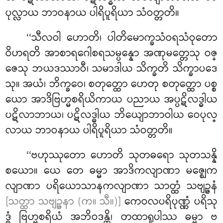
ပုလ္လာယ ဘာဝနာယ ပါရိပူရိယာ သံဝတ္တတိ။
‘‘သီလဝါ ဟောတိ၊ ပါတိမောက္ခသံဝရသံဝုတော
ဝိဟရတိ အာစာရဂေါစရသမ္ပန္နော အဏုမတ္တေသု ဝဇ္
ဇေသု ဘယဒဿာဝီ၊ သမာဒါယ သိက္ခတိ သိက္ခာပဒေ
သု။ အယံ၊ ဘိက္ခဝေ၊ စတုတ္ထော ဟေတု စတုတ္ထော ပစ္စ
ယော အာဒိဗြဟ္မစရိယိကာယ ပညာယ အပ္ပဋိလဒ္ဓါယ
ပဋိလာဘာယ၊ ပဋိလဒ္ဓါယ ဘိယျောဘာဝါယ ဝေပုလ္
လာယ ဘာဝနာယ ပါရိပူရိယာ သံဝတ္တတိ။
‘‘ဗဟုဿုတော ဟောတိ သုတဓရော သုတသန္နိ
စယော။ ယေ တေ ဓမ္မာ အာဒိကလျာဏာ မဇ္ဈေက
လျာဏာ ပရိယောသာနကလျာဏာ
သာတ္ထံ သဗျဉ္ဇနံ
[သတ္ထာ သဗျဉ္ဇနာ (က။ သီ။)]
ကေဝလပရိပုဏ္ဏံ ပရိသု
ဒ္ဓံ ဗြဟ္မစရိယံ အဘိဝဒန္တိ၊ တထာရူပါဿ ဓမ္မာ ဗ