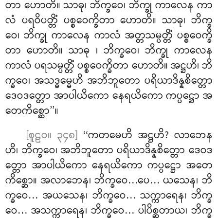
တာ ဟောတိ။ သာဓု၊ ဘိက္ခဝေ၊ ဘိက္ခု ကာလေန ကာ
လံ ပရဝိပတ္တိံ ပစ္စဝေက္ခိတာ
ဟောတိ။ သာဓု၊ ဘိက္ခ
ဝေ၊ ဘိက္ခု ကာလေန ကာလံ အတ္တသမ္ပတ္တိံ ပစ္စဝေက္ခိ
တာ ဟောတိ။ သာဓု
၊ ဘိက္ခဝေ၊ ဘိက္ခု ကာလေန
ကာလံ ပရသမ္ပတ္တိံ ပစ္စဝေက္ခိတာ ဟောတိ။ အဋ္ဌဟိ၊ ဘိ
က္ခဝေ၊ အသဒ္ဓမ္မေဟိ အဘိဘူတော ပရိယာဒိန္နစိတ္တော
ဒေဝဒတ္တော အာပါယိကော နေရယိကော ကပ္ပဋ္ဌော အ
တေကိစ္ဆော’’။
[စူဠဝ။ ၃၄၈]
‘‘ကတမေဟိ အဋ္ဌဟိ? လာဘေန
ဟိ၊ ဘိက္ခဝေ၊ အဘိဘူတော ပရိယာဒိန္နစိတ္တော ဒေဝဒ
တ္တော အာပါယိကော နေရယိကော ကပ္ပဋ္ဌော အတေ
ကိစ္ဆော။ အလာဘေန၊ ဘိက္ခဝေ…ပေ… ယသေန၊ ဘိ
က္ခဝေ… အယသေန၊ ဘိက္ခဝေ… သက္ကာရေန၊ ဘိက္ခ
ဝေ… အသက္ကာရေန၊ ဘိက္ခဝေ… ပါပိစ္ဆတာယ၊ ဘိက္ခ