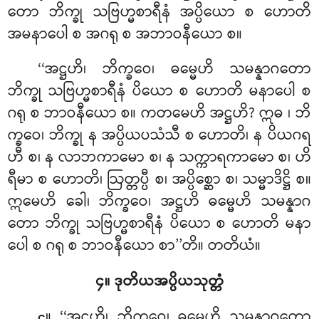
တော ဘိက္ခု သဗြဟ္မစာရီနံ အပ္ပိယော စ ဟောတိ
အမနာပေါ စ အဂရု စ အဘာဝနီယော စ။
‘‘အဋ္ဌဟိ၊ ဘိက္ခဝေ၊ ဓမ္မေဟိ သမန္နာဂတော
ဘိက္ခု သဗြဟ္မစာရီနံ ပိယော စ ဟောတိ မနာပေါ စ
ဂရု စ ဘာဝနီယော စ။ ကတမေဟိ အဋ္ဌဟိ? ဣဓ
၊ ဘိ
က္ခဝေ၊ ဘိက္ခု န အပ္ပိယပသံသီ စ ဟောတိ၊ န ပိယဂရ
ဟီ စ၊ န လာဘကာမော စ၊ န သက္ကာရကာမော စ၊ ဟိ
ရီမာ စ ဟောတိ၊ ဩတ္တပ္ပီ စ၊ အပ္ပိစ္ဆော စ၊ သမ္မာဒိဋ္ဌိ စ။
ဣမေဟိ ခေါ၊ ဘိက္ခဝေ၊ အဋ္ဌဟိ ဓမ္မေဟိ သမန္နာဂ
တော
ဘိက္ခု သဗြဟ္မစာရီနံ ပိယော စ ဟောတိ မနာ
ပေါ စ ဂရု စ ဘာဝနီယော စာ’’တိ။ တတိယံ။
၄။ ဒုတိယအပ္ပိယသုတ္တံ
။ ‘‘အဋ္ဌဟိ၊ ဘိက္ခဝေ၊ ဓမ္မေဟိ သမန္နာဂတော
၄