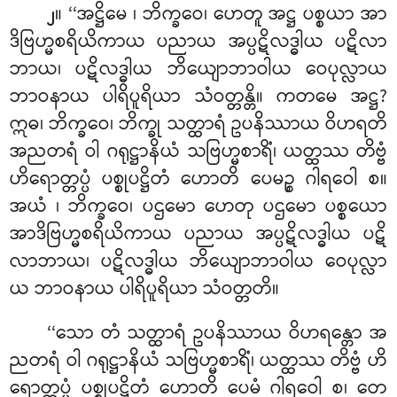
။ ‘‘အဋ္ဌိမေ
၊ ဘိက္ခဝေ၊ ဟေတူ အဋ္ဌ ပစ္စယာ အာ
၂
ဒိဗြဟ္မစရိယိကာယ ပညာယ အပ္ပဋိလဒ္ဓါယ ပဋိလာ
ဘာယ၊ ပဋိလဒ္ဓါယ ဘိယျောဘာဝါယ ဝေပုလ္လာယ
ဘာဝနာယ ပါရိပူရိယာ သံဝတ္တန္တိ။ ကတမေ အဋ္ဌ?
ဣဓ၊ ဘိက္ခဝေ၊ ဘိက္ခု သတ္ထာရံ ဥပနိဿာယ ဝိဟရတိ
အညတရံ ဝါ ဂရုဋ္ဌာနိယံ သဗြဟ္မစာရိံ၊ ယတ္ထဿ တိဗ္ဗံ
ဟိရောတ္တပ္ပံ ပစ္စုပဋ္ဌိတံ ဟောတိ ပေမဉ္စ ဂါရဝေါ စ။
အယံ
၊ ဘိက္ခဝေ၊ ပဌမော ဟေတု ပဌမော ပစ္စယော
အာဒိဗြဟ္မစရိယိကာယ ပညာယ အပ္ပဋိလဒ္ဓါယ ပဋိ
လာဘာယ၊ ပဋိလဒ္ဓါယ ဘိယျောဘာဝါယ ဝေပုလ္လာ
ယ ဘာဝနာယ ပါရိပူရိယာ သံဝတ္တတိ။
‘‘သော
တံ သတ္ထာရံ ဥပနိဿာယ ဝိဟရန္တော အ
ညတရံ ဝါ ဂရုဋ္ဌာနိယံ သဗြဟ္မစာရိံ၊ ယတ္ထဿ တိဗ္ဗံ ဟိ
ရောတ္တပ္ပံ ပစ္စုပဋ္ဌိတံ ဟောတိ ပေမံ ဂါရဝေါ
စ၊ တေ