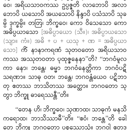
ဝေ၊ အရိယသာဝကဿ ဥပ္ပဇ္ဇတိ လာဘောပိ အလာ
ဘောပိ ယသောပိ အယသောပိ နိန္ဒာပိ ပသံသာပိ သုခ
မ္ပိ ဒုက္ခမ္ပိ။ တတြ၊ ဘိက္ခဝေ၊ ကော ဝိသေသော
ကော
အဓိပ္ပယာသော
[အဓိပ္ပာယော (သီ။)၊ အဓိပ္ပာယသော
(သျာ။ ကံ။) အဓိ + ပ + ယသု + ဏ = အဓိပ္ပယာ
သော]
ကိံ နာနာကရဏံ သုတဝတော အရိယသာဝ
ကဿ အဿုတဝတာ ပုထုဇ္ဇနေနာ’’တိ? ‘‘ဘဂဝံမူလ
ကာ နော၊ ဘန္တေ၊ ဓမ္မာ ဘဂဝံနေတ္တိကာ ဘဂဝံပဋိ
သရဏာ။ သာဓု ဝတ၊ ဘန္တေ၊ ဘဂဝန္တံယေဝ ပဋိဘာ
တု ဧတဿ ဘာသိတဿ အတ္ထော။ ဘဂဝတော သု
တွာ ဘိက္ခူ ဓာရေဿန္တီ’’တိ။
‘‘တေန
ဟိ၊ ဘိက္ခဝေ၊ သုဏာထ၊ သာဓုကံ မနသိ
ကရောထ၊ ဘာသိဿာမီ’’တိ။ ‘‘ဧဝံ၊ ဘန္တေ’’တိ ခေါ
တေ ဘိက္ခူ ဘဂဝတော ပစ္စဿောသုံ။ ဘဂဝါ ဧတဒ