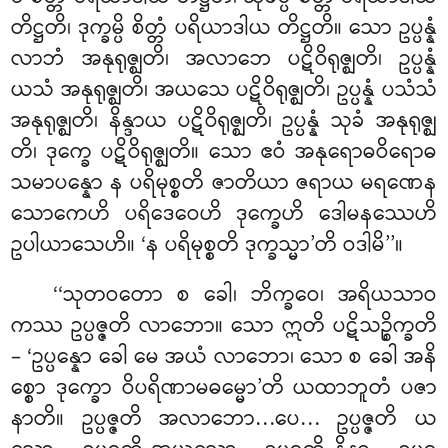
တိဋ္ဌတိ၊ ဒုက္ခမ္ပိ စိတ္တံ ပရိယာဒါယ တိဋ္ဌတိ။ သော ဥပ္ပန္နံ
လာဘံ အနုရုဇ္ဈတိ၊ အလာဘေ ပဋိဝိရုဇ္ဈတိ၊ ဥပ္ပန္နံ
ယသံ အနုရုဇ္ဈတိ၊ အယသေ ပဋိဝိရုဇ္ဈတိ၊ ဥပ္ပန္နံ ပသံသံ
အနုရုဇ္ဈတိ၊ နိန္ဒာယ ပဋိဝိရုဇ္ဈတိ၊ ဥပ္ပန္နံ သုခံ အနုရုဇ္ဈ
တိ၊ ဒုက္ခေ ပဋိဝိရုဇ္ဈတိ။ သော ဧဝံ အနုရောဓဝိရောဓ
သမာပန္နော န ပရိမုစ္စတိ ဇာတိယာ ဇရာယ မရဏေန
သောကေဟိ ပရိဒေဝေဟိ ဒုက္ခေဟိ ဒေါမနဿေဟိ
ဥပါယာသေဟိ။ ‘န ပရိမုစ္စတိ ဒုက္ခသ္မာ’တိ ဝဒါမိ’’။
‘‘သုတဝတော စ ခေါ၊ ဘိက္ခဝေ၊ အရိယသာဝ
ကဿ ဥပ္ပဇ္ဇတိ လာဘော။ သော ဣတိ ပဋိသဉ္စိက္ခတိ
– ‘ဥပ္ပန္နော ခေါ မေ အယံ လာဘော၊ သော စ ခေါ အနိ
စ္စော ဒုက္ခော ဝိပရိဏာမဓမ္မော’တိ ယထာဘူတံ ပဇာ
နာတိ။ ဥပ္ပဇ္ဇတိ အလာဘော…ပေ… ဥပ္ပဇ္ဇတိ ယ