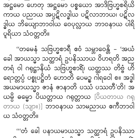
အဋ္ဌမော ဟေတု အဋ္ဌမော ပစ္စယော အာဒိဗြဟ္မစရိယိ
ကာယ ပညာယ အပ္ပဋိလဒ္ဓါယ ပဋိလာဘာယ၊ ပဋိလ
ဒ္ဓါယ ဘိယျောဘာဝါယ ဝေပုလ္လာယ ဘာဝနာယ ပါရိ
ပူရိယာ သံဝတ္တတိ။
‘‘တမေနံ
သဗြဟ္မစာရီ ဧဝံ သမ္ဘာဝေန္တိ – ‘အယံ
ခေါ အာယသ္မာ သတ္ထာရံ ဥပနိဿာယ ဝိဟရတိ အည
တရံ ဝါ ဂရုဋ္ဌာနိယံ သဗြဟ္မစာရိံ၊ ယတ္ထဿ တိဗ္ဗံ ဟိ
ရောတ္တပ္ပံ ပစ္စုပဋ္ဌိတံ ဟောတိ ပေမဉ္စ ဂါရဝေါ စ။ အဒ္ဓါ
အယမာယသ္မာ ဇာနံ ဇာနာတိ ပဿံ ပဿတီ’တိ! အ
ယမ္ပိ ဓမ္မော ပိယတ္တာယ ဂရုတ္တာယ
[ပိယတာယ ဂရု
တာယ (သျာ။)]
ဘာဝနာယ သာမညာယ ဧကီဘာဝါ
ယ သံဝတ္တတိ။
‘‘‘တံ
ခေါ ပနာယမာယသ္မာ သတ္ထာရံ ဥပနိဿာ