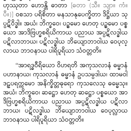
ဟုဿုတာ ဟောန္တိ ဓာတာ
[ဓတာ (သီ။ သျာ။ ကံ။
ပီ။)]
ဝစသာ ပရိစိတာ မနသာနုပေက္ခိတာ ဒိဋ္ဌိယာ သု
ပ္ပဋိဝိဒ္ဓါ။ အယံ၊ ဘိက္ခဝေ၊ ပဉ္စမော ဟေတု ပဉ္စမော ပစ္စ
ယော အာဒိဗြဟ္မစရိယိကာယ ပညာယ အပ္ပဋိလဒ္ဓါယ
ပဋိလာဘာယ၊ ပဋိလဒ္ဓါယ ဘိယျောဘာဝါယ ဝေပုလ္
လာယ ဘာဝနာယ ပါရိပူရိယာ သံဝတ္တတိ။
‘‘အာရဒ္ဓဝီရိယော
ဝိဟရတိ အကုသလာနံ ဓမ္မာနံ
ပဟာနာယ၊ ကုသလာနံ ဓမ္မာနံ ဥပသမ္ပဒါယ၊ ထာမဝါ
ဒဠှပရက္ကမော အနိက္ခိတ္တဓုရော ကုသလေသု ဓမ္မေသု။
အယံ၊ ဘိက္ခဝေ၊ ဆဋ္ဌော ဟေတု ဆဋ္ဌော ပစ္စယော အာ
ဒိဗြဟ္မစရိယိကာယ ပညာယ အပ္ပဋိလဒ္ဓါယ ပဋိလာ
ဘာယ၊ ပဋိလဒ္ဓါယ ဘိယျောဘာဝါယ ဝေပုလ္လာယ
ဘာဝနာယ ပါရိပူရိယာ သံဝတ္တတိ။