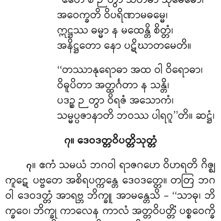
‘‘ဧတေ စ ဉတွာ သတိမာ သုမေဓော၊
အဝေက္ခတိ ဝိပရိဏာမဓမ္မေ၊
ဣဋ္ဌဿ
ဓမ္မာ န မထေန္တိ စိတ္တံ၊
အနိဋ္ဌတော နော ပဋိဃာတမေတိ။
‘‘တဿာနုရောဓာ
အထ ဝါ ဝိရောဓာ၊
ဝိဓူပိတာ အတ္ထင်္ဂတာ န သန္တိ၊
ပဒဉ္စ ဉတွာ ဝိရဇံ အသောကံ၊
သမ္မပ္ပဇာနာတိ ဘဝဿ ပါရဂူ’’တိ။ ဆဋ္ဌံ၊
၇။ ဒေဝဒတ္တဝိပတ္တိသုတ္တံ
။ ဧကံ သမယံ ဘဂဝါ ရာဇဂဟေ ဝိဟရတိ ဂိဇ္ဈ
၇
ကူဋေ ပဗ္ဗတေ အစိရပက္ကန္တေ ဒေဝဒတ္တေ။ တတြ ဘဂ
ဝါ ဒေဝဒတ္တံ အာရဗ္ဘ ဘိက္ခူ အာမန္တေသိ – ‘‘သာဓု၊ ဘိ
က္ခဝေ၊ ဘိက္ခု ကာလေန ကာလံ အတ္တဝိပတ္တိံ ပစ္စဝေက္ခိ