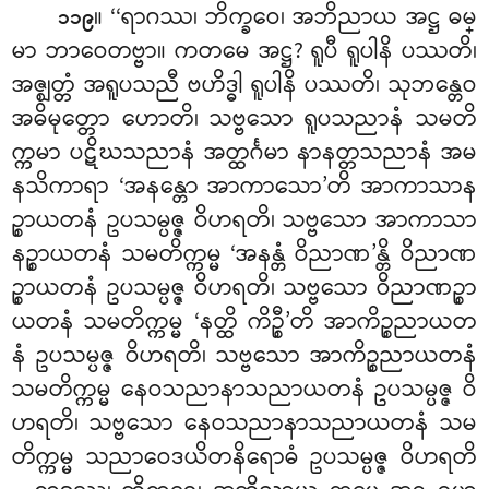
။ ‘‘ရာဂဿ၊ ဘိက္ခဝေ၊ အဘိညာယ အဋ္ဌ ဓမ္
၁၁၉
မာ ဘာဝေတဗ္ဗာ။ ကတမေ
အဋ္ဌ? ရူပီ ရူပါနိ ပဿတိ၊
အဇ္ဈတ္တံ အရူပသညီ ဗဟိဒ္ဓါ ရူပါနိ ပဿတိ၊ သုဘန္တေဝ
အဓိမုတ္တော ဟောတိ၊ သဗ္ဗသော ရူပသညာနံ သမတိ
က္ကမာ ပဋိဃသညာနံ အတ္ထင်္ဂမာ နာနတ္တသညာနံ အမ
နသိကာရာ ‘အနန္တော အာကာသော’တိ အာကာသာန
ဉ္စာယတနံ ဥပသမ္ပဇ္ဇ ဝိဟရတိ၊ သဗ္ဗသော အာကာသာ
နဉ္စာယတနံ သမတိက္ကမ္မ ‘အနန္တံ ဝိညာဏ’န္တိ ဝိညာဏ
ဉ္စာယတနံ ဥပသမ္ပဇ္ဇ ဝိဟရတိ၊ သဗ္ဗသော ဝိညာဏဉ္စာ
ယတနံ သမတိက္ကမ္မ ‘နတ္ထိ ကိဉ္စီ’တိ အာကိဉ္စညာယတ
နံ ဥပသမ္ပဇ္ဇ ဝိဟရတိ၊ သဗ္ဗသော အာကိဉ္စညာယတနံ
သမတိက္ကမ္မ နေဝသညာနာသညာယတနံ ဥပသမ္ပဇ္ဇ
ဝိ
ဟရတိ၊ သဗ္ဗသော နေဝသညာနာသညာယတနံ သမ
တိက္ကမ္မ သညာဝေဒယိတနိရောဓံ ဥပသမ္ပဇ္ဇ ဝိဟရတိ