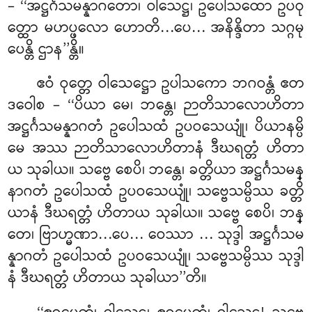
– ‘‘အဋ္ဌင်္ဂသမန္နာဂတော၊ ဝါသေဋ္ဌ၊ ဥပေါသထော ဥပဝု
တ္ထော မဟပ္ဖလော ဟောတိ…ပေ… အနိန္ဒိတာ သဂ္ဂမု
ပေန္တိ ဌာန’’န္တိ။
ဧဝံ ဝုတ္တေ ဝါသေဋ္ဌော ဥပါသကော ဘဂဝန္တံ ဧတ
ဒဝေါစ – ‘‘ပိယာ
မေ၊ ဘန္တေ၊ ဉာတိသာလောဟိတာ
အဋ္ဌင်္ဂသမန္နာဂတံ ဥပေါသထံ ဥပဝသေယျုံ၊ ပိယာနမ္ပိ
မေ အဿ ဉာတိသာလောဟိတာနံ ဒီဃရတ္တံ ဟိတာ
ယ သုခါယ။ သဗ္ဗေ စေပိ၊ ဘန္တေ၊ ခတ္တိယာ အဋ္ဌင်္ဂသမန္
နာဂတံ ဥပေါသထံ ဥပဝသေယျုံ၊ သဗ္ဗေသမ္ပိဿ
ခတ္တိ
ယာနံ ဒီဃရတ္တံ ဟိတာယ သုခါယ။ သဗ္ဗေ စေပိ၊ ဘန္
တေ၊ ဗြာဟ္မဏာ…ပေ… ဝေဿာ
… သုဒ္ဒါ အဋ္ဌင်္ဂသမ
န္နာဂတံ ဥပေါသထံ ဥပဝသေယျုံ၊ သဗ္ဗေသမ္ပိဿ သုဒ္ဒါ
နံ ဒီဃရတ္တံ ဟိတာယ သုခါယာ’’တိ။