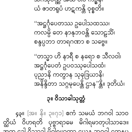
သိင်္ဂီသုဝဏ္ဏံ အထ ဝါပိ ကဉ္စနံ၊
ယံ ဇာတရူပံ ဟဋကန္တိ ဝုစ္စတိ။
‘‘အဋ္ဌင်္ဂုပေတဿ ဥပေါသထဿ၊
ကလမ္ပိ တေ နာနုဘဝန္တိ သောဠသိံ၊
စန္ဒပ္ပဘာ တာရဂဏာ စ သဗ္ဗေ။
‘‘တသ္မာ ဟိ နာရီ စ နရော စ သီလဝါ၊
အဋ္ဌင်္ဂုပေတံ ဥပဝဿုပေါသထံ၊
ပုညာနိ ကတွာန သုခုဒြယာနိ၊
အနိန္ဒိတာ သဂ္ဂမုပေန္တိ ဌာန’’န္တိ။ ဒုတိယံ၊
၃။ ဝိသာခါသုတ္တံ
။
[အ။ နိ။ ၃။၇၁]
ဧကံ သမယံ ဘဂဝါ သာဝ
၄၃
တ္ထိယံ ဝိဟရတိ ပုဗ္ဗာရာမေ မိဂါရမာတုပါသာဒေ။
အထ ခေါ ဝိသာခါ မိဂါရမာတာ ယေန ဘဂဝါ တေနုပ