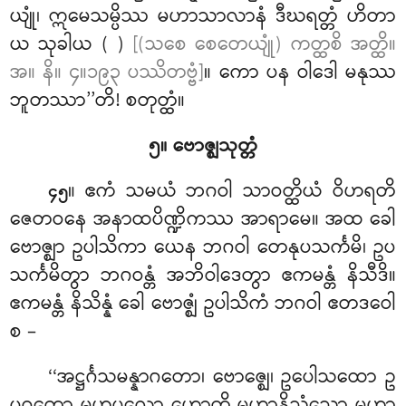
ယျုံ၊ ဣမေသမ္ပိဿ မဟာသာလာနံ ဒီဃရတ္တံ ဟိတာ
ယ သုခါယ ( )
[(သစေ စေတေယျုံ) ကတ္ထစိ အတ္ထိ။
အ။ နိ။ ၄။၁၉၃ ပဿိတဗ္ဗံ]
။ ကော ပန ဝါဒေါ မနုဿ
ဘူတဿာ’’တိ! စတုတ္ထံ။
၅။ ဗောဇ္ဈသုတ္တံ
။ ဧကံ သမယံ ဘဂဝါ သာဝတ္ထိယံ ဝိဟရတိ
၄၅
ဇေတဝနေ အနာထပိဏ္ဍိကဿ အာရာမေ။ အထ ခေါ
ဗောဇ္ဈာ ဥပါသိကာ ယေန ဘဂဝါ တေနုပသင်္ကမိ၊ ဥပ
သင်္ကမိတွာ ဘဂဝန္တံ အဘိဝါဒေတွာ ဧကမန္တံ နိသီဒိ။
ဧကမန္တံ နိသိန္နံ ခေါ ဗောဇ္ဈံ ဥပါသိကံ ဘဂဝါ ဧတဒဝေါ
စ –
‘‘အဋ္ဌင်္ဂသမန္နာဂတော၊ ဗောဇ္ဈေ၊ ဥပေါသထော ဥ
ပဝုတ္ထော မဟပ္ဖလော ဟောတိ မဟာနိသံသော မဟာ