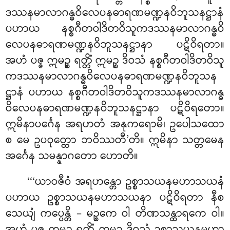
ဒဿနမာလာဂန္ဓဝိလေပနဓာရဏမဏ္ဍနဝိဘူသနဋ္ဌာနံ
ပဟာယ နစ္စဂီတဝါဒိတဝိသူကဒဿနမာလာဂန္ဓဝိ
လေပနဓာရဏမဏ္ဍနဝိဘူသနဋ္ဌာနာ ပဋိဝိရတာ။
အဟံ ပဇ္ဇ ဣမဉ္စ ရတ္တိံ ဣမဉ္စ ဒိဝသံ နစ္စဂီတဝါဒိတဝိသူ
ကဒဿနမာလာဂန္ဓဝိလေပနဓာရဏမဏ္ဍနဝိဘူသန
ဋ္ဌာနံ ပဟာယ နစ္စဂီတဝါဒိတဝိသူကဒဿနမာလာဂန္ဓ
ဝိလေပနဓာရဏမဏ္ဍနဝိဘူသနဋ္ဌာနာ ပဋိဝိရတော။
ဣမိနာပင်္ဂေန အရဟတံ အနုကရောမိ၊ ဥပေါသထော
စ မေ ဥပဝုတ္ထော ဘဝိဿတီ’တိ။ ဣမိနာ သတ္တမေန
အင်္ဂေန သမန္နာဂတော ဟောတိ။
‘‘‘ယာဝဇီဝံ အရဟန္တော ဥစ္စာသယနမဟာသယနံ
ပဟာယ ဥစ္စာသယနမဟာသယနာ ပဋိဝိရတာ နီစ
သေယျံ ကပ္ပေန္တိ – မဉ္စကေ ဝါ တိဏသန္ထာရကေ ဝါ။
အဟံ ပဇ္ဇ ဣမဉ္စ ရတ္တိံ ဣမဉ္စ ဒိဝသံ
ဥစ္စာသယနမဟာ