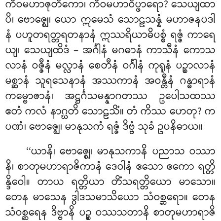
ကီဝမဟာဇုတိကော၊ ကီဝမဟာဝိပ္ဖာရော? သေယျထာ
ပိ၊ ဗောဇ္ဈေ၊ ယော ဣမေသံ သောဠသန္နံ မဟာဇနပဒါ
နံ ပဟူတရတ္တရတနာနံ ဣဿရိယာဓိပစ္စံ ရဇ္ဇံ ကာရေ
ယျ၊ သေယျထိဒံ – အင်္ဂါနံ မဂဓာနံ ကာသီနံ ကောသ
လာနံ ဝဇ္ဇီနံ မလ္လာနံ စေတီနံ ဝင်္ဂါနံ ကုရူနံ ပဉ္စာလာနံ
မစ္ဆာနံ သူရသေနာနံ အဿကာနံ
အဝန္တီနံ ဂန္ဓာရာနံ
ကမ္ဗောဇာနံ၊ အဋ္ဌင်္ဂသမန္နာဂတဿ
ဥပေါသထဿ
ဧတံ ကလံ နာဂ္ဃတိ သောဠသိံ။ တံ ကိဿ ဟေတု? က
ပဏံ၊ ဗောဇ္ဈေ၊ မာနုသကံ ရဇ္ဇံ ဒိဗ္ဗံ သုခံ ဥပနိဓာယ။
‘‘ယာနိ၊ ဗောဇ္ဈေ၊ မာနုသကာနိ ပညာသ ဝဿာ
နိ၊ စာတုမဟာရာဇိကာနံ ဒေဝါနံ ဧသော ဧကော ရတ္တိ
န္ဒိဝေါ။ တာယ ရတ္တိယာ တိံသရတ္တိယော မာသော။
တေန မာသေန ဒွါဒသမာသိယော သံဝစ္ဆရော။ တေန
သံဝစ္ဆရေန ဒိဗ္ဗာနိ ပဉ္စ ဝဿသတာနိ စာတုမဟာရာဇိ