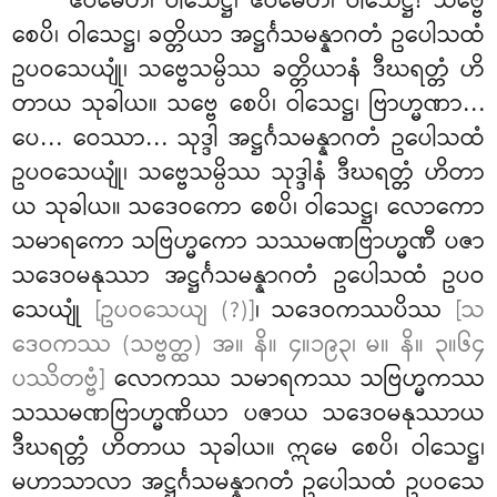
‘‘ဧဝမေတံ၊ ဝါသေဋ္ဌ၊ ဧဝမေတံ၊ ဝါသေဋ္ဌ! သဗ္ဗေ
စေပိ၊ ဝါသေဋ္ဌ၊ ခတ္တိယာ အဋ္ဌင်္ဂသမန္နာဂတံ ဥပေါသထံ
ဥပဝသေယျုံ၊ သဗ္ဗေသမ္ပိဿ ခတ္တိယာနံ ဒီဃရတ္တံ ဟိ
တာယ သုခါယ။ သဗ္ဗေ စေပိ၊ ဝါသေဋ္ဌ၊ ဗြာဟ္မဏာ…
ပေ… ဝေဿာ… သုဒ္ဒါ အဋ္ဌင်္ဂသမန္နာဂတံ ဥပေါသထံ
ဥပဝသေယျုံ၊ သဗ္ဗေသမ္ပိဿ သုဒ္ဒါနံ ဒီဃရတ္တံ ဟိတာ
ယ သုခါယ။ သဒေဝကော စေပိ၊ ဝါသေဋ္ဌ၊ လောကော
သမာရကော သဗြဟ္မကော သဿမဏဗြာဟ္မဏီ ပဇာ
သဒေဝမနုဿာ အဋ္ဌင်္ဂသမန္နာဂတံ ဥပေါသထံ ဥပဝ
သေယျုံ
[ဥပဝသေယျ (?)]
၊ သဒေဝကဿပိဿ
[သ
ဒေဝကဿ (သဗ္ဗတ္ထ) အ။ နိ။ ၄။၁၉၃၊ မ။ နိ။ ၃။၆၄
ပဿိတဗ္ဗံ]
လောကဿ သမာရကဿ
သဗြဟ္မကဿ
သဿမဏဗြာဟ္မဏိယာ ပဇာယ သဒေဝမနုဿာယ
ဒီဃရတ္တံ ဟိတာယ သုခါယ။ ဣမေ စေပိ၊ ဝါသေဋ္ဌ၊
မဟာသာလာ အဋ္ဌင်္ဂသမန္နာဂတံ ဥပေါသထံ ဥပဝသေ