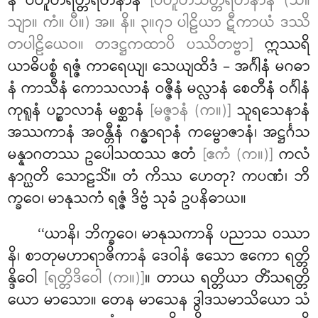
နံ ပဟူတရတ္တရတနာနံ
[ပဟူတသတ္တရတနာနံ (သီ။
သျာ။ ကံ။ ပီ။) အ။ နိ။ ၃။၇၁ ပါဠိယာ ဋီကာယံ ဒဿိ
တပါဠိယေဝ။ တဒဋ္ဌကထာပိ ပဿိတဗ္ဗာ]
ဣဿရိ
ယာဓိပစ္စံ ရဇ္ဇံ ကာရေယျ၊ သေယျထိဒံ – အင်္ဂါနံ မဂဓာ
နံ ကာသီနံ ကောသလာနံ ဝဇ္ဇီနံ မလ္လာနံ စေတီနံ ဝင်္ဂါနံ
ကုရူနံ ပဉ္စာလာနံ မစ္ဆာနံ
[မဇ္ဇာနံ (က။)]
သူရသေနာနံ
အဿကာနံ အဝန္တီနံ ဂန္ဓာရာနံ ကမ္ဗောဇာနံ၊ အဋ္ဌင်္ဂသ
မန္နာဂတဿ
ဥပေါသထဿ ဧတံ
[ဧကံ (က။)]
ကလံ
နာဂ္ဃတိ သောဠသိံ။ တံ ကိဿ ဟေတု? ကပဏံ၊ ဘိ
က္ခဝေ၊ မာနုသကံ ရဇ္ဇံ ဒိဗ္ဗံ သုခံ ဥပနိဓာယ။
‘‘ယာနိ၊ ဘိက္ခဝေ၊ မာနုသကာနိ ပညာသ ဝဿာ
နိ၊ စာတုမဟာရာဇိကာနံ ဒေဝါနံ ဧသော ဧကော ရတ္တိ
န္ဒိဝေါ
[ရတ္တိဒိဝေါ (က။)]
။ တာယ ရတ္တိယာ တိံသရတ္တိ
ယော မာသော။ တေန မာသေန ဒွါဒသမာသိယော သံ