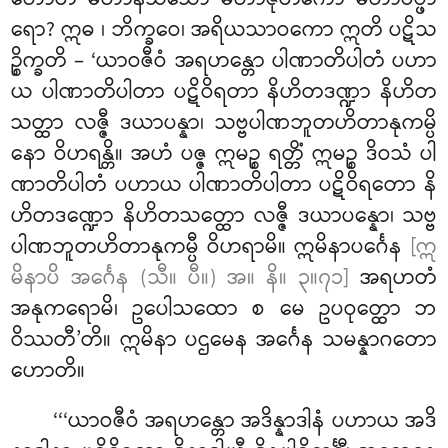
ရော? ဣဓ
၊ ဘိက္ခဝေ၊ အရိယသာဝကော ဣတိ ပဋိသ
ဉ္စိက္ခတိ – ‘ယာဝဇီဝံ အရဟန္တော ပါဏာတိပါတံ ပဟာ
ယ ပါဏာတိပါတာ ပဋိဝိရတာ နိဟိတဒဏ္ဍာ နိဟိတ
သတ္ထာ လဇ္ဇီ ဒယာပန္နာ၊ သဗ္ဗပါဏဘူတဟိတာနုကမ္ပိ
နော ဝိဟရန္တိ။ အဟံ ပဇ္ဇ ဣမဉ္စ ရတ္တိံ ဣမဉ္စ ဒိဝသံ ပါ
ဏာတိပါတံ ပဟာယ ပါဏာတိပါတာ ပဋိဝိရတော နိ
ဟိတဒဏ္ဍော နိဟိတသတ္ထော လဇ္ဇီ ဒယာပန္နော၊ သဗ္ဗ
ပါဏဘူတဟိတာနုကမ္ပီ
ဝိဟရာမိ။ ဣမိနာပင်္ဂေန
[ဣ
မိနာပိ အင်္ဂေန (သီ။ ပီ။) အ။ နိ။ ၃။၇၁]
အရဟတံ
အနုကရောမိ၊ ဥပေါသထော စ မေ ဥပဝုတ္ထော ဘ
ဝိဿတီ’တိ။ ဣမိနာ ပဌမေန အင်္ဂေန သမန္နာဂတော
ဟောတိ။
‘‘‘ယာဝဇီဝံ အရဟန္တော အဒိန္နာဒါနံ ပဟာယ အဒိ