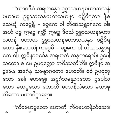
‘‘‘ယာဝဇီဝံ
အရဟန္တော ဥစ္စာသယနမဟာသယနံ
ပဟာယ ဥစ္စာသယနမဟာသယနာ ပဋိဝိရတာ နီစ
သေယျံ ကပ္ပေန္တိ – မဉ္စကေ ဝါ တိဏသန္ထာရကေ ဝါ။
အဟံ ပဇ္ဇ ဣမဉ္စ ရတ္တိံ ဣမဉ္စ ဒိဝသံ ဥစ္စာသယနမဟာ
သယနံ ပဟာယ ဥစ္စာသယနမဟာသယနာ ပဋိဝိရ
တော နီစသေယျံ ကပ္ပေမိ – မဉ္စကေ ဝါ တိဏသန္ထာရ
ကေ ဝါ။ ဣမိနာပင်္ဂေန အရဟတံ အနုကရောမိ၊ ဥပေါ
သထော စ မေ ဥပဝုတ္ထော ဘဝိဿတီ’တိ။ ဣမိနာ အ
ဋ္ဌမေန အင်္ဂေန သမန္နာဂတော ဟောတိ။ ဧဝံ ဥပဝုတ္
ထော ခေါ၊ ဗောဇ္ဈေ၊ အဋ္ဌင်္ဂသမန္နာဂတော ဥပေါသ
ထော မဟပ္ဖလော ဟောတိ မဟာနိသံသော မဟာဇု
တိကော မဟာဝိပ္ဖာရော။
‘‘ကီဝမဟပ္ဖလော
ဟောတိ၊ ကီဝမဟာနိသံသော၊