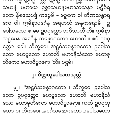
သယနံ ပဟာယ ဥစ္စာသယနမဟာသယနာ ပဋိဝိရ
တော နီစသေယျံ ကပ္ပေမိ – မဉ္စကေ ဝါ တိဏသန္ထာရ
ကေ ဝါ။ ဣမိနာပင်္ဂေန အရဟတံ အနုကရောမိ
၊ ဥ
ပေါသထော စ မေ ဥပဝုတ္ထော ဘဝိဿတီ’တိ။ ဣမိနာ
အဋ္ဌမေန အင်္ဂေန သမန္နာဂတော ဟောတိ
။ ဧဝံ ဥပဝု
တ္ထော ခေါ၊ ဘိက္ခဝေ၊ အဋ္ဌင်္ဂသမန္နာဂတော ဥပေါသ
ထော မဟပ္ဖလော ဟောတိ မဟာနိသံသော မဟာဇု
တိကော မဟာဝိပ္ဖာရော’’တိ။ ပဌမံ။
၂။ ဝိတ္ထတူပေါသထသုတ္တံ
။ ‘‘အဋ္ဌင်္ဂသမန္နာဂတော
၊ ဘိက္ခဝေ၊ ဥပေါသ
၄၂
ထော ဥပဝုတ္ထော မဟပ္ဖလော ဟောတိ မဟာနိသံ
သော မဟာဇုတိကော မဟာဝိပ္ဖာရော။ ကထံ ဥပဝုတ္
ထော စ၊ ဘိက္ခဝေ၊ အဋ္ဌင်္ဂသမန္နာဂတော ဥပေါသထော