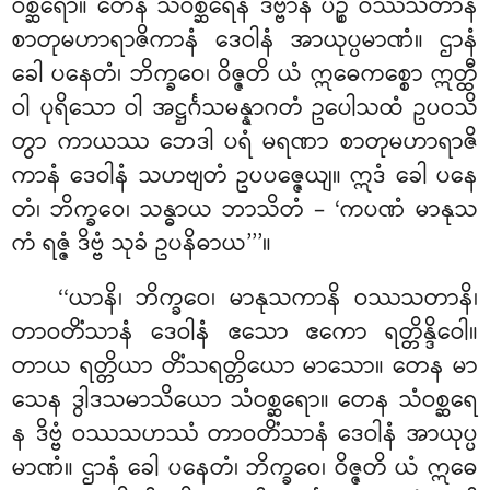
ဝစ္ဆရော။ တေန သံဝစ္ဆရေန ဒိဗ္ဗာနိ ပဉ္စ ဝဿသတာနိ
စာတုမဟာရာဇိကာနံ ဒေဝါနံ အာယုပ္ပမာဏံ။ ဌာနံ
ခေါ ပနေတံ၊ ဘိက္ခဝေ၊ ဝိဇ္ဇတိ ယံ ဣဓေကစ္စော ဣတ္ထီ
ဝါ ပုရိသော ဝါ အဋ္ဌင်္ဂသမန္နာဂတံ ဥပေါသထံ ဥပဝသိ
တွာ ကာယဿ ဘေဒါ ပရံ မရဏာ စာတုမဟာရာဇိ
ကာနံ ဒေဝါနံ သဟဗျတံ ဥပပဇ္ဇေယျ။ ဣဒံ ခေါ ပနေ
တံ၊ ဘိက္ခဝေ၊ သန္ဓာယ ဘာသိတံ – ‘ကပဏံ မာနုသ
ကံ ရဇ္ဇံ ဒိဗ္ဗံ သုခံ ဥပနိဓာယ’’’။
‘‘ယာနိ၊ ဘိက္ခဝေ၊ မာနုသကာနိ ဝဿသတာနိ၊
တာဝတိံသာနံ ဒေဝါနံ ဧသော ဧကော ရတ္တိန္ဒိဝေါ။
တာယ ရတ္တိယာ တိံသရတ္တိယော မာသော။ တေန မာ
သေန ဒွါဒသမာသိယော သံဝစ္ဆရော။ တေန သံဝစ္ဆရေ
န ဒိဗ္ဗံ ဝဿသဟဿံ တာဝတိံသာနံ ဒေဝါနံ
အာယုပ္ပ
မာဏံ။ ဌာနံ ခေါ ပနေတံ၊ ဘိက္ခဝေ၊ ဝိဇ္ဇတိ ယံ ဣဓေ