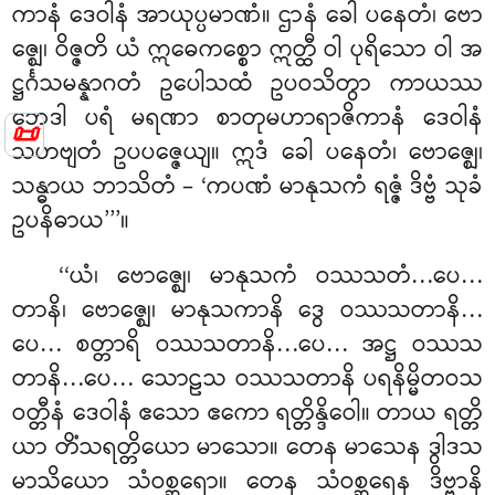
ကာနံ ဒေဝါနံ အာယုပ္ပမာဏံ။ ဌာနံ ခေါ ပနေတံ၊ ဗော
ဇ္ဈေ၊ ဝိဇ္ဇတိ ယံ ဣဓေကစ္စော ဣတ္ထီ ဝါ ပုရိသော ဝါ အ
ဋ္ဌင်္ဂသမန္နာဂတံ ဥပေါသထံ ဥပဝသိတွာ ကာယဿ
ဘေဒါ ပရံ မရဏာ စာတုမဟာရာဇိကာနံ ဒေဝါနံ
📜
သဟဗျတံ ဥပပဇ္ဇေယျ။ ဣဒံ ခေါ ပနေတံ၊ ဗောဇ္ဈေ၊
သန္ဓာယ ဘာသိတံ – ‘ကပဏံ မာနုသကံ ရဇ္ဇံ ဒိဗ္ဗံ သုခံ
ဥပနိဓာယ’’’။
‘‘ယံ၊ ဗောဇ္ဈေ၊ မာနုသကံ ဝဿသတံ…ပေ…
တာနိ၊ ဗောဇ္ဈေ၊ မာနုသကာနိ ဒွေ ဝဿသတာနိ…
ပေ… စတ္တာရိ ဝဿသတာနိ…ပေ… အဋ္ဌ ဝဿသ
တာနိ…ပေ… သောဠသ ဝဿသတာနိ ပရနိမ္မိတဝသ
ဝတ္တီနံ ဒေဝါနံ ဧသော ဧကော ရတ္တိန္ဒိဝေါ။ တာယ ရတ္တိ
ယာ တိံသရတ္တိယော မာသော။ တေန မာသေန ဒွါဒသ
မာသိယော သံဝစ္ဆရော။ တေန သံဝစ္ဆရေန ဒိဗ္ဗာနိ