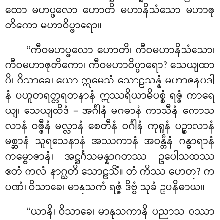
ထော မဟပ္ဖလော ဟောတိ မဟာနိသံသော မဟာဇု
တိကော မဟာဝိပ္ဖာရော။
‘‘ကီဝမဟပ္ဖလော ဟောတိ၊ ကီဝမဟာနိသံသော၊
ကီဝမဟာဇုတိကော၊ ကီဝမဟာဝိပ္ဖာရော? သေယျထာ
ပိ၊ ဝိသာခေ၊ ယော ဣမေသံ သောဠသန္နံ မဟာဇနပဒါ
နံ ပဟူတရတ္တရတနာနံ ဣဿရိယာဓိပစ္စံ ရဇ္ဇံ ကာရေ
ယျ၊ သေယျထိဒံ – အင်္ဂါနံ မဂဓာနံ ကာသီနံ ကောသ
လာနံ ဝဇ္ဇီနံ မလ္လာနံ စေတီနံ ဝင်္ဂါနံ ကုရူနံ ပဉ္စာလာနံ
မစ္ဆာနံ သူရသေနာနံ
အဿကာနံ အဝန္တီနံ ဂန္ဓာရာနံ
ကမ္ဗောဇာနံ၊ အဋ္ဌင်္ဂသမန္နာဂတဿ ဥပေါသထဿ
ဧတံ ကလံ နာဂ္ဃတိ သောဠသိံ။ တံ ကိဿ ဟေတု? က
ပဏံ၊ ဝိသာခေ၊ မာနုသကံ ရဇ္ဇံ ဒိဗ္ဗံ သုခံ ဥပနိဓာယ။
‘‘ယာနိ၊ ဝိသာခေ၊ မာနုသကာနိ ပညာသ ဝဿာ