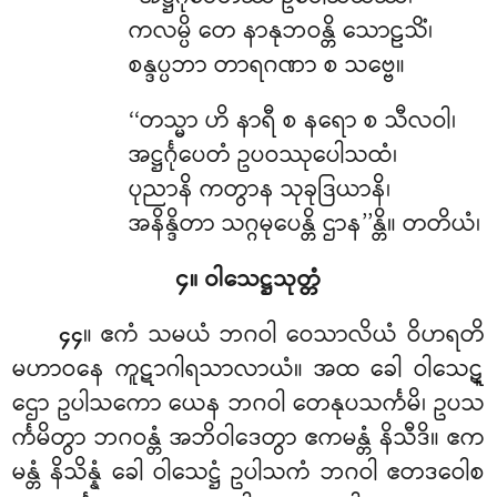
ကလမ္ပိ တေ နာနုဘဝန္တိ သောဠသိံ၊
စန္ဒပ္ပဘာ တာရဂဏာ စ သဗ္ဗေ။
‘‘တသ္မာ ဟိ နာရီ စ နရော စ သီလဝါ၊
အဋ္ဌင်္ဂုပေတံ ဥပဝဿုပေါသထံ၊
ပုညာနိ ကတွာန သုခုဒြယာနိ၊
အနိန္ဒိတာ သဂ္ဂမုပေန္တိ ဌာန’’န္တိ။ တတိယံ၊
၄။ ဝါသေဋ္ဌသုတ္တံ
။ ဧကံ သမယံ ဘဂဝါ ဝေသာလိယံ ဝိဟရတိ
၄၄
မဟာဝနေ ကူဋာဂါရသာလာယံ။ အထ ခေါ ဝါသေဋ္
ဌော ဥပါသကော ယေန ဘဂဝါ တေနုပသင်္ကမိ၊ ဥပသ
င်္ကမိတွာ ဘဂဝန္တံ အဘိဝါဒေတွာ ဧကမန္တံ နိသီဒိ။ ဧက
မန္တံ နိသိန္နံ ခေါ ဝါသေဋ္ဌံ ဥပါသကံ ဘဂဝါ ဧတဒဝေါစ