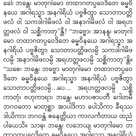
ခေါ၊ ဘန္တေ၊ မာတုဂါမော တထာဂတပ္ပဝေဒိတေ ဓမ္မဝိ
နယေ အဂါရသ္မာ အနဂါရိယံ ပဗ္ဗဇိတွာ သောတာပတ္တိ
ဖလံ ဝါ
သကဒါဂါမိဖလံ ဝါ အနာဂါမိဖလံ ဝါ အရဟ
တ္တဖလံ ဝါ သစ္ဆိကာတု’’န္တိ? ‘‘ဘဗ္ဗော၊ အာနန္ဒ၊ မာတုဂါ
မော တထာဂတပ္ပဝေဒိတေ ဓမ္မဝိနယေ အဂါရသ္မာ အ
နဂါရိယံ ပဗ္ဗဇိတွာ သောတာပတ္တိဖလမ္ပိ သကဒါဂါမိဖ
လမ္ပိ အနာဂါမိဖလမ္ပိ အရဟတ္တဖလမ္ပိ သစ္ဆိကာတု’’န္တိ။
‘‘သစေ၊ ဘန္တေ၊ ဘဗ္ဗော မာတုဂါမော တထာဂတပ္ပဝေ
ဒိတေ ဓမ္မဝိနယေ အဂါရသ္မာ အနဂါရိယံ ပဗ္ဗဇိတွာ
သောတာပတ္တိဖလမ္ပိ…ပေ… အရဟတ္တဖလမ္ပိ သစ္ဆိ
ကာတုံ၊ ဗဟုကာရာ၊ ဘန္တေ၊ မဟာပဇာပတီ ဂေါတမီ
ဘဂဝတော မာတုစ္ဆာ အာပါဒိကာ ပေါသိကာ ခီရဿ
ဒါယိကာ၊ ဘဂဝန္တံ ဇနေတ္တိယာ ကာလင်္ကတာယ ထညံ
ပါယေသိ။ သာဓု၊ ဘန္တေ၊ လဘေယျ မာတုဂါမော တ
ထာဂတပ္ပဝေဒိတေ ဓမ္မဝိနယေ အဂါရသ္မာ အနဂါရိယံ