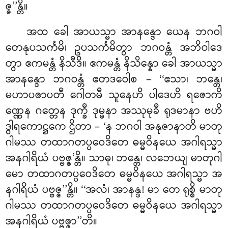
ဇ္ဇ’’န္တိ။
အထ
ခေါ အာယသ္မာ အာနန္ဒော ယေန ဘဂဝါ
တေနုပသင်္ကမိ၊ ဥပသင်္ကမိတွာ ဘဂဝန္တံ အဘိဝါဒေ
တွာ ဧကမန္တံ နိသီဒိ။ ဧကမန္တံ နိသိန္နော ခေါ အာယသ္မာ
အာနန္ဒော ဘဂဝန္တံ ဧတဒဝေါစ – ‘‘ဧသာ၊ ဘန္တေ၊
မဟာပဇာပတီ ဂေါတမီ သူနေဟိ ပါဒေဟိ ရဇောကိ
ဏ္ဏေန ဂတ္တေန ဒုက္ခီ ဒုမ္မနာ အဿုမုခီ ရုဒမာနာ ဗဟိ
ဒွါရကောဋ္ဌကေ ဌိတာ – ‘န ဘဂဝါ အနုဇာနာတိ မာတု
ဂါမဿ တထာဂတပ္ပဝေဒိတေ ဓမ္မဝိနယေ အဂါရသ္မာ
အနဂါရိယံ ပဗ္ဗဇ္ဇ’န္တိ။ သာဓု၊ ဘန္တေ၊ လဘေယျ မာတုဂါ
မော တထာဂတပ္ပဝေဒိတေ ဓမ္မဝိနယေ အဂါရသ္မာ အ
နဂါရိယံ ပဗ္ဗဇ္ဇ’’န္တိ။ ‘‘အလံ၊ အာနန္ဒ! မာ တေ ရုစ္စိ မာတု
ဂါမဿ တထာဂတပ္ပဝေဒိတေ ဓမ္မဝိနယေ အဂါရသ္မာ
အနဂါရိယံ ပဗ္ဗဇ္ဇာ’’တိ။