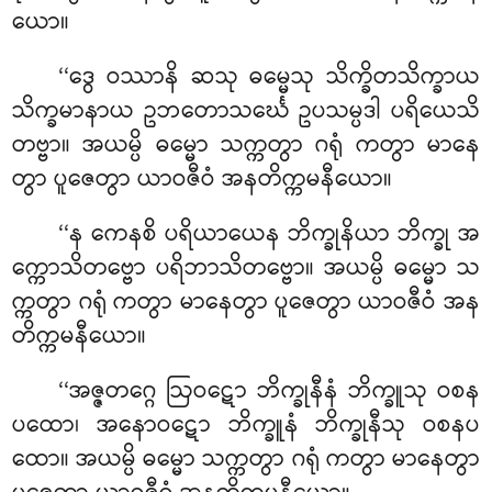
ယော။
‘‘ဒွေ ဝဿာနိ ဆသု ဓမ္မေသု သိက္ခိတသိက္ခာယ
သိက္ခမာနာယ ဥဘတောသင်္ဃေ ဥပသမ္ပဒါ ပရိယေသိ
တဗ္ဗာ။ အယမ္ပိ ဓမ္မော သက္ကတွာ ဂရုံ ကတွာ မာနေ
တွာ ပူဇေတွာ ယာဝဇီဝံ အနတိက္ကမနီယော။
‘‘န ကေနစိ ပရိယာယေန ဘိက္ခုနိယာ ဘိက္ခု အ
က္ကောသိတဗ္ဗော ပရိဘာသိတဗ္ဗော။ အယမ္ပိ ဓမ္မော သ
က္ကတွာ ဂရုံ ကတွာ မာနေတွာ ပူဇေတွာ ယာဝဇီဝံ အန
တိက္ကမနီယော။
‘‘အဇ္ဇတဂ္ဂေ ဩဝဋော ဘိက္ခုနီနံ ဘိက္ခူသု ဝစန
ပထော၊ အနောဝဋော ဘိက္ခူနံ ဘိက္ခုနီသု ဝစနပ
ထော။ အယမ္ပိ ဓမ္မော သက္ကတွာ ဂရုံ ကတွာ မာနေတွာ