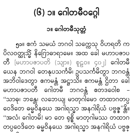
(၆) ၁။ ဂေါတမီဝဂ္ဂေါ
၁။ ဂေါတမီသုတ္တံ
။ ဧကံ
သမယံ ဘဂဝါ သက္ကေသု ဝိဟရတိ က
၅၁
ပိလဝတ္ထုသ္မိံ နိဂြောဓာရာမေ။ အထ ခေါ မဟာပဇာပ
တီ
[မဟာပဇာပတိ (သျာ။) စူဠဝ။ ၄၀၂]
ဂေါတမီ
ယေန ဘဂဝါ တေနုပသင်္ကမိ၊ ဥပသင်္ကမိတွာ ဘဂဝန္တံ
အဘိဝါဒေတွာ ဧကမန္တံ အဋ္ဌာသိ။ ဧကမန္တံ ဌိတာ ခေါ
မဟာပဇာပတီ ဂေါတမီ ဘဂဝန္တံ ဧတဒဝေါစ –
‘‘သာဓု၊ ဘန္တေ၊ လဘေယျ မာတုဂါမော တထာဂတပ္ပ
ဝေဒိတေ ဓမ္မဝိနယေ အဂါရသ္မာ အနဂါရိယံ ပဗ္ဗဇ္ဇ’’န္တိ။
‘‘အလံ၊ ဂေါတမိ! မာ တေ ရုစ္စိ မာတုဂါမဿ တထာဂ
တပ္ပဝေဒိတေ ဓမ္မဝိနယေ အဂါရသ္မာ အနဂါရိယံ ပဗ္ဗဇ္