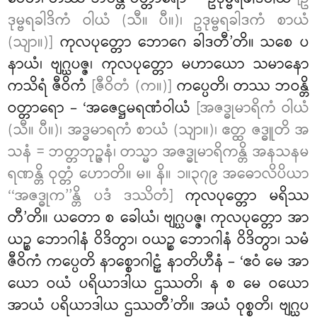
ဒုမ္ဗရခါဒိကံ ဝါယံ (သီ။ ပီ။)၊ ဥဒုမ္ဗရခါဒကံ စာယံ
(သျာ။)]
ကုလပုတ္တော ဘောဂေ ခါဒတီ’တိ။ သစေ ပ
နာယံ၊ ဗျဂ္ဃပဇ္ဇ၊ ကုလပုတ္တော မဟာယော သမာနော
ကသိရံ ဇီဝိကံ
[ဇီဝိတံ (က။)]
ကပ္ပေတိ၊ တဿ ဘဝန္တိ
ဝတ္တာရော – ‘အဇေဋ္ဌမရဏံဝါယံ
[အဇဒ္ဓုမာရိကံ ဝါယံ
(သီ။ ပီ။)၊ အဒ္ဓမာရကံ စာယံ (သျာ။)၊ ဧတ္ထ ဇဒ္ဓူတိ အ
သနံ = ဘတ္တဘုဉ္ဇနံ၊ တသ္မာ အဇဒ္ဓုမာရိကန္တိ အနသနမ
ရဏန္တိ ဝုတ္တံ ဟောတိ။ မ။ နိ။ ၁။၃၇၉ အဓောလိပိယာ
‘‘အဇဒ္ဓုက’’န္တိ ပဒံ ဒဿိတံ]
ကုလပုတ္တော မရိဿ
တီ’တိ။ ယတော စ ခေါယံ၊ ဗျဂ္ဃပဇ္ဇ၊ ကုလပုတ္တော အာ
ယဉ္စ ဘောဂါနံ ဝိဒိတွာ၊ ဝယဉ္စ ဘောဂါနံ ဝိဒိတွာ၊ သမံ
ဇီဝိကံ ကပ္ပေတိ နာစ္စောဂါဠှံ နာတိဟီနံ – ‘ဧဝံ မေ အာ
ယော ဝယံ ပရိယာဒါယ ဌဿတိ၊ န စ မေ ဝယော
အာယံ ပရိယာဒါယ ဌဿတီ’တိ။ အယံ ဝုစ္စတိ၊ ဗျဂ္ဃပ