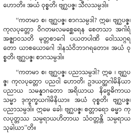
ဟောတိ။ အယံ ဝုစ္စတိ၊ ဗျဂ္ဃပဇ္ဇ၊ သီလသမ္ပဒါ။
‘‘ကတမာ စ၊ ဗျဂ္ဃပဇ္ဇ၊ စာဂသမ္ပဒါ? ဣဓ၊ ဗျဂ္ဃပဇ္ဇ၊
ကုလပုတ္တော ဝိဂတမလမစ္ဆေရေန စေတသာ အဂါရံ
အဇ္ဈာဝသတိ မုတ္တစာဂေါ ပယတပါဏိ ဝေါဿဂ္ဂရ
တော ယာစယောဂေါ ဒါနသံဝိဘာဂရတော။ အယံ ဝု
စ္စတိ၊ ဗျဂ္ဃပဇ္ဇ၊ စာဂသမ္ပဒါ။
‘‘ကတမာ စ၊ ဗျဂ္ဃပဇ္ဇ၊ ပညာသမ္ပဒါ? ဣဓ
၊ ဗျဂ္ဃပ
ဇ္ဇ၊ ကုလပုတ္တော ပညဝါ ဟောတိ၊ ဥဒယတ္ထဂါမိနိယာ
ပညာယ သမန္နာဂတော အရိယာယ နိဗ္ဗေဓိကာယ
သမ္မာ ဒုက္ခက္ခယဂါမိနိယာ။ အယံ ဝုစ္စတိ၊ ဗျဂ္ဃပဇ္ဇ၊
ပညာသမ္ပဒါ။ ဣမေ ခေါ၊ ဗျဂ္ဃပဇ္ဇ၊ စတ္တာရော ဓမ္မာ ကု
လပုတ္တဿ သမ္ပရာယဟိတာယ သံဝတ္တန္တိ သမ္ပရာယ
သုခါယာ’’တိ။