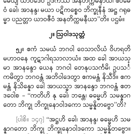
ဓေယျ ယာဝဒေဝ ဥဒကဿ အနတိက္ကမနာယ၊ ဧဝမေ
ဝံ ခေါ၊ အာနန္ဒ၊ မယာ ပဋိကစ္စေဝ ဘိက္ခုနီနံ အဋ္ဌ ဂရုဓ
မ္မာ ပညတ္တာ ယာဝဇီဝံ အနတိက္ကမနီယာ’’တိ။ ပဌမံ။
၂။ ဩဝါဒသုတ္တံ
။ ဧကံ သမယံ ဘဂဝါ ဝေသာလိယံ ဝိဟရတိ
၅၂
မဟာဝနေ ကူဋာဂါရသာလာယံ။ အထ ခေါ အာယသ္
မာ အာနန္ဒော ယေန ဘဂဝါ တေနုပသင်္ကမိ၊ ဥပသင်္
ကမိတွာ ဘဂဝန္တံ အဘိဝါဒေတွာ ဧကမန္တံ နိသီဒိ။ ဧက
မန္တံ နိသိန္နော ခေါ အာယသ္မာ အာနန္ဒော ဘဂဝန္တံ ဧတ
ဒဝေါစ – ‘‘ကတိဟိ နု ခေါ၊ ဘန္တေ၊ ဓမ္မေဟိ သမန္နာဂ
တော ဘိက္ခု ဘိက္ခုနောဝါဒကော သမ္မန္နိတဗ္ဗော’’တိ?
[ပါစိ။ ၁၄၇]
‘‘အဋ္ဌဟိ ခေါ၊ အာနန္ဒ၊ ဓမ္မေဟိ သမ
န္နာဂတော ဘိက္ခု ဘိက္ခုနောဝါဒကော သမ္မန္နိတဗ္ဗော။