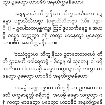
တွာ ပူဇေတွာ ယာဝဇီဝံ အနတိက္ကမနီယော။
‘‘အနွဍ္ဎမာသံ ဘိက္ခုနိယာ ဘိက္ခုသင်္ဃတော ဒွေ
ဓမ္မာ ပစ္စာသီသိတဗ္ဗာ
[ပစ္စာသိံသိတဗ္ဗာ (သီ။ သျာ။
ပီ။)]
– ဥပေါသထပုစ္ဆကဉ္စ၊ ဩဝါဒူပသင်္ကမနဉ္စ
။ အယ
မ္ပိ ဓမ္မော သက္ကတွာ ဂရုံ ကတွာ မာနေတွာ ပူဇေတွာ
ယာဝဇီဝံ အနတိက္ကမနီယော။
‘‘ဝဿံဝုဋ္ဌာယ
ဘိက္ခုနိယာ ဥဘတောသင်္ဃေ တီ
ဟိ ဌာနေဟိ ပဝါရေတဗ္ဗံ – ဒိဋ္ဌေန ဝါ သုတေန ဝါ ပရိ
သင်္ကာယ ဝါ။ အယမ္ပိ ဓမ္မော သက္ကတွာ ဂရုံ ကတွာ မာ
နေတွာ ပူဇေတွာ
ယာဝဇီဝံ အနတိက္ကမနီယော။
‘‘ဂရုဓမ္မံ
အဇ္ဈာပန္နာယ ဘိက္ခုနိယာ ဥဘတောသ
င်္ဃေ ပက္ခမာနတ္တံ စရိတဗ္ဗံ။ အယမ္ပိ ဓမ္မော သက္ကတွာ ဂ
ရုံ ကတွာ မာနေတွာ ပူဇေတွာ ယာဝဇီဝံ အနတိက္ကမနီ