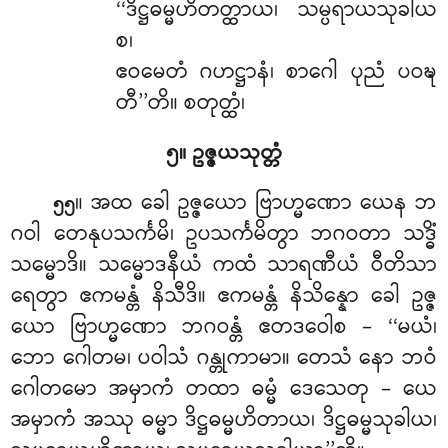
‘‘ဒိဋ္ဌဓမ္မဟိတတ္ထာယ၊ သမ္ပရာယသုခါယ
စ၊
ဧဝမေတံ ဂဟဋ္ဌာနံ၊ စာဂေါ ပုညံ ပဝဍ္ဎ
တီ’’တိ။ စတုတ္ထံ၊
၅။ ဥဇ္ဇယသုတ္တံ
။ အထ
ခေါ ဥဇ္ဇယော ဗြာဟ္မဏော ယေန ဘ
၅၅
ဂဝါ တေနုပသင်္ကမိ၊ ဥပသင်္ကမိတွာ ဘဂဝတာ သဒ္ဓိံ
သမ္မောဒိ။ သမ္မောဒနီယံ ကထံ သာရဏီယံ ဝီတိသာ
ရေတွာ ဧကမန္တံ နိသီဒိ။ ဧကမန္တံ နိသိန္နော ခေါ ဥဇ္ဇ
ယော ဗြာဟ္မဏော ဘဂဝန္တံ ဧတဒဝေါစ – ‘‘မယံ၊
ဘော ဂေါတမ၊ ပဝါသံ ဂန္တုကာမာ။ တေသံ နော ဘဝံ
ဂေါတမော အမှာကံ တထာ ဓမ္မံ ဒေသေတု – ယေ
အမှာကံ အဿု ဓမ္မာ ဒိဋ္ဌဓမ္မဟိတာယ၊ ဒိဋ္ဌဓမ္မသုခါယ၊