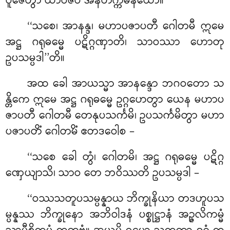
ပူဇေတွာ ယာဝဇီဝံ အနတိက္ကမနီယော။
‘‘သစေ၊ အာနန္ဒ၊ မဟာပဇာပတီ ဂေါတမီ ဣမေ
အဋ္ဌ ဂရုဓမ္မေ ပဋိဂ္ဂဏှာတိ၊ သာဝဿာ ဟောတု
ဥပသမ္ပဒါ’’တိ။
အထ ခေါ အာယသ္မာ အာနန္ဒော ဘဂဝတော သ
န္တိကေ ဣမေ အဋ္ဌ ဂရုဓမ္မေ ဥဂ္ဂဟေတွာ ယေန မဟာပ
ဇာပတီ ဂေါတမီ တေနုပသင်္ကမိ၊ ဥပသင်္ကမိတွာ မဟာ
ပဇာပတိံ ဂေါတမိံ ဧတဒဝေါစ –
‘‘သစေ ခေါ တွံ၊ ဂေါတမိ၊ အဋ္ဌ ဂရုဓမ္မေ ပဋိဂ္ဂ
ဏှေယျာသိ၊ သာဝ တေ ဘဝိဿတိ ဥပသမ္ပဒါ –
‘‘ဝဿသတူပသမ္ပန္နာယ ဘိက္ခုနိယာ တဒဟူပသ
မ္ပန္နဿ ဘိက္ခုနော အဘိဝါဒနံ ပစ္စုဋ္ဌာနံ အဉ္ဇလိကမ္မံ