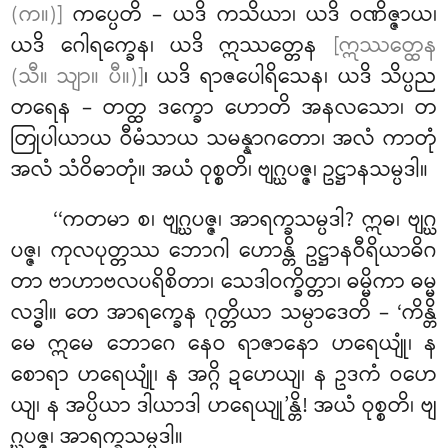
(က။)]
ကပ္ပေတိ – ယဒိ ကသိယာ၊ ယဒိ ဝဏိဇ္ဇာယ၊
ယဒိ ဂေါရက္ခေန၊ ယဒိ ဣဿတ္တေန
[ဣဿတ္ထေန
(သီ။ သျာ။ ပီ။)]
၊ ယဒိ ရာဇပေါရိသေန၊ ယဒိ သိပ္ပည
တရေန – တတ္ထ ဒက္ခော ဟောတိ အနလသော၊ တ
တြုပါယာယ ဝီမံသာယ သမန္နာဂတော၊ အလံ ကာတုံ
အလံ သံဝိဓာတုံ။ အယံ ဝုစ္စတိ၊ ဗျဂ္ဃပဇ္ဇ၊ ဥဋ္ဌာနသမ္ပဒါ။
‘‘ကတမာ စ၊ ဗျဂ္ဃပဇ္ဇ၊ အာရက္ခသမ္ပဒါ? ဣဓ၊ ဗျဂ္ဃ
ပဇ္ဇ၊ ကုလပုတ္တဿ ဘောဂါ ဟောန္တိ ဥဋ္ဌာနဝီရိယာဓိဂ
တာ
ဗာဟာဗလပရိစိတာ၊ သေဒါဝက္ခိတ္တာ၊ ဓမ္မိကာ ဓမ္မ
လဒ္ဓါ။ တေ အာရက္ခေန ဂုတ္တိယာ သမ္ပာဒေတိ – ‘ကိန္တိ
မေ ဣမေ ဘောဂေ နေဝ ရာဇာနော ဟရေယျုံ၊ န
စောရာ ဟရေယျုံ၊ န အဂ္ဂိ ဍဟေယျ၊ န ဥဒကံ ဝဟေ
ယျ၊ န အပ္ပိယာ ဒါယာဒါ ဟရေယျု’န္တိ! အယံ ဝုစ္စတိ၊ ဗျ
ဂ္ဃပဇ္ဇ၊ အာရက္ခသမ္ပဒါ။