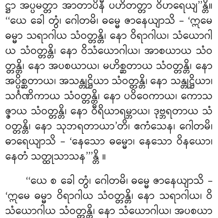
ဋ္ဌာ အပ္ပမတ္တာ အာတာပိနီ ပဟိတတ္တာ ဝိဟရေယျ’’န္တိ။
‘‘ယေ ခေါ တွံ၊ ဂေါတမိ၊ ဓမ္မေ ဇာနေယျာသိ – ‘ဣမေ
ဓမ္မာ သရာဂါယ သံဝတ္တန္တိ၊ နော ဝိရာဂါယ၊ သံယောဂါ
ယ သံဝတ္တန္တိ၊ နော ဝိသံယောဂါယ၊ အာစယာယ သံဝ
တ္တန္တိ၊ နော အပစယာယ၊ မဟိစ္ဆတာယ သံဝတ္တန္တိ၊ နော
အပ္ပိစ္ဆတာယ၊ အသန္တုဋ္ဌိယာ သံဝတ္တန္တိ၊ နော သန္တုဋ္ဌိယာ၊
သင်္ဂဏိကာယ သံဝတ္တန္တိ၊ နော ပဝိဝေကာယ၊ ကောသ
ဇ္ဇာယ သံဝတ္တန္တိ၊ နော ဝီရိယာရမ္ဘာယ၊ ဒုဗ္ဘရတာယ သံ
ဝတ္တန္တိ၊ နော သုဘရတာယာ’တိ၊ ဧကံသေန၊ ဂေါတမိ၊
ဓာရေယျာသိ – ‘နေသော ဓမ္မော၊ နေသော ဝိနယော၊
နေတံ သတ္ထုသာသန’’’န္တိ
။
‘‘ယေ စ ခေါ တွံ၊ ဂေါတမိ၊ ဓမ္မေ ဇာနေယျာသိ –
‘ဣမေ ဓမ္မာ ဝိရာဂါယ သံဝတ္တန္တိ၊ နော သရာဂါယ၊ ဝိ
သံယောဂါယ သံဝတ္တန္တိ၊ နော သံယောဂါယ၊ အပစယာ