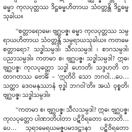
ဓမ္မာ ကုလပုတ္တဿ ဒိဋ္ဌဓမ္မဟိတာယ သံဝတ္တန္တိ ဒိဋ္ဌဓမ္မ
သုခါယ။
‘‘စတ္တာရောမေ၊ ဗျဂ္ဃပဇ္ဇ၊ ဓမ္မာ ကုလပုတ္တဿ သမ္ပ
ရာယဟိတာယ သံဝတ္တန္တိ သမ္ပရာယသုခါယ။ ကတမေ
စတ္တာရော? သဒ္ဓါသမ္ပဒါ၊ သီလသမ္ပဒါ
၊ စာဂသမ္ပဒါ၊
ပညာသမ္ပဒါ။ ကတမာ စ၊ ဗျဂ္ဃပဇ္ဇ၊ သဒ္ဓါသမ္ပဒါ? ဣဓ၊
ဗျဂ္ဃပဇ္ဇ၊ ကုလပုတ္တော သဒ္ဓါ ဟောတိ၊ သဒ္ဒဟတိ တ
ထာဂတဿ ဗောဓိံ – ‘ဣတိပိ သော ဘဂဝါ…ပေ…
သတ္ထာ ဒေဝမနုဿာနံ ဗုဒ္ဓါ ဘဂဝါ’တိ။ အယံ ဝုစ္စတိ၊
ဗျဂ္ဃပဇ္ဇ၊ သဒ္ဓါသမ္ပဒါ။
‘‘ကတမာ စ၊ ဗျဂ္ဃပဇ္ဇ၊ သီလသမ္ပဒါ? ဣဓ၊ ဗျဂ္ဃပဇ္ဇ၊
ကုလပုတ္တော ပါဏာတိပါတာ ပဋိဝိရတော ဟောတိ…
ပေ… သုရာမေရယမဇ္ဇပမာဒဋ္ဌာနာ ပဋိဝိရတော