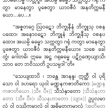
သာမီစိကမ္မံ ကတ္တဗ္ဗံ။ အယမ္ပိ ဓမ္မော သက္ကတွာ ဂရုံ က
တွာ မာနေတွာ ပူဇေတွာ ယာဝဇီဝံ အနတိက္ကမနီ
ယော…ပေ…။
‘‘အဇ္ဇတဂ္ဂေ
ဩဝဋော ဘိက္ခုနီနံ ဘိက္ခူသု ဝစန
ပထော၊ အနောဝဋော
ဘိက္ခူနံ ဘိက္ခုနီသု ဝစနပ
ထော။ အယမ္ပိ ဓမ္မော
သက္ကတွာ ဂရုံ ကတွာ မာနေတွာ
ပူဇေတွာ ယာဝဇီဝံ အနတိက္ကမနီယော။ သစေ ခေါ
တွံ၊ ဂေါတမိ၊ ဣမေ အဋ္ဌ ဂရုဓမ္မေ ပဋိဂ္ဂဏှေယျာသိ၊
သာဝ တေ ဘဝိဿတိ ဥပသမ္ပဒါ’’တိ။
‘‘သေယျထာပိ
၊ ဘန္တေ အာနန္ဒ၊ ဣတ္ထီ ဝါ ပုရိ
သော ဝါ ဒဟရော ယုဝါ မဏ္ဍနကဇာတိကော
[မဏ္ဍန
ကဇာတိယော (သီ။ ပီ။)]
သီသံနှာတော
[သီသံနဟာ
တော (သီ။ ပီ။)၊ သီသနဟာတော (သျာ။)]
ဥပ္ပလမာ
လံ ဝါ ဝဿိကမာလံ ဝါ အဓိမုတ္တကမာလံ
[အတိမုတ္တ