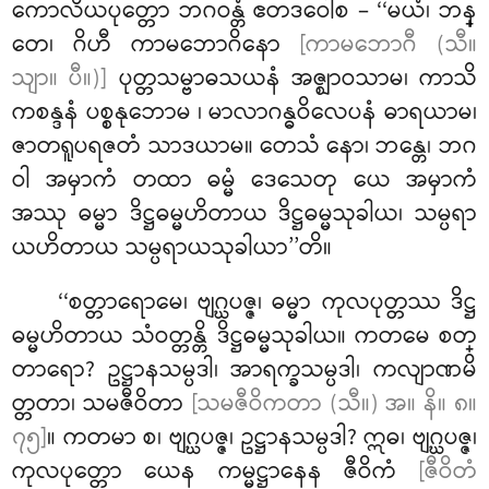
ကောလိယပုတ္တော ဘဂဝန္တံ ဧတဒဝေါစ – ‘‘မယံ၊ ဘန္
တေ၊ ဂိဟီ ကာမဘောဂိနော
[ကာမဘောဂီ (သီ။
သျာ။ ပီ။)]
ပုတ္တသမ္ဗာဓသယနံ အဇ္ဈာဝသာမ၊ ကာသိ
ကစန္ဒနံ ပစ္စနုဘောမ
၊ မာလာဂန္ဓဝိလေပနံ ဓာရယာမ၊
ဇာတရူပရဇတံ သာဒယာမ။ တေသံ နော၊ ဘန္တေ၊ ဘဂ
ဝါ အမှာကံ တထာ ဓမ္မံ ဒေသေတု ယေ အမှာကံ
အဿု ဓမ္မာ ဒိဋ္ဌဓမ္မဟိတာယ ဒိဋ္ဌဓမ္မသုခါယ၊ သမ္ပရာ
ယဟိတာယ သမ္ပရာယသုခါယာ’’တိ။
‘‘စတ္တာရောမေ၊ ဗျဂ္ဃပဇ္ဇ၊ ဓမ္မာ ကုလပုတ္တဿ ဒိဋ္ဌ
ဓမ္မဟိတာယ သံဝတ္တန္တိ ဒိဋ္ဌဓမ္မသုခါယ။ ကတမေ စတ္
တာရော? ဥဋ္ဌာနသမ္ပဒါ၊ အာရက္ခသမ္ပဒါ၊ ကလျာဏမိ
တ္တတာ၊ သမဇီဝိတာ
[သမဇီဝိကတာ (သီ။) အ။ နိ။ ၈။
၇၅]
။ ကတမာ
စ၊ ဗျဂ္ဃပဇ္ဇ၊ ဥဋ္ဌာနသမ္ပဒါ? ဣဓ၊ ဗျဂ္ဃပဇ္ဇ၊
ကုလပုတ္တော
ယေန ကမ္မဋ္ဌာနေန ဇီဝိကံ
[ဇီဝိတံ