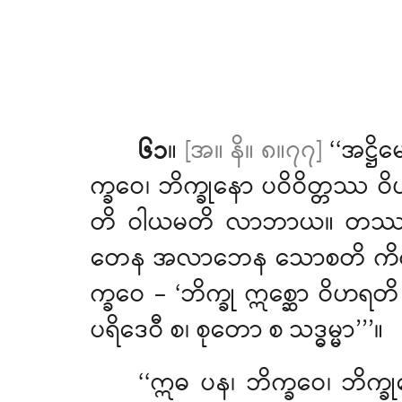
၆၁
။
[အ။ နိ။ ၈။၇၇]
‘‘အဋ္ဌိ
က္ခဝေ၊ ဘိက္ခုနော ပဝိဝိတ္တဿ 
တိ ဝါယမတိ လာဘာယ။ တဿ ဥ
တေန အလာဘေန သောစတိ ကိလမတိ ပ
က္ခဝေ – ‘ဘိက္ခု ဣစ္ဆော ဝိ
ပရိဒေဝီ စ၊ စုတော စ သဒ္ဓမ္မာ’’’။
‘‘ဣဓ ပန၊ ဘိက္ခဝေ၊ ဘိက္ခ