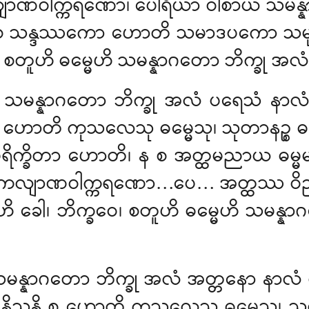
ဏဝါက္ကရဏော၊ ပေါရိယာ ဝါစာယ သမန
ာ စ သန္ဒဿကော ဟောတိ သမာဒပကော
သမ
ေ၊ စတူဟိ ဓမ္မေဟိ သမန္နာဂတော ဘိက္ခု အ
မေဟိ သမန္နာဂတော ဘိက္ခု အလံ ပရေသံ န
န္တိ စ ဟောတိ ကုသလေသု ဓမ္မေသု၊ သုတာနဉ
ပရိက္ခိတာ ဟောတိ၊ န စ အတ္ထမညာယ ဓမ္မမညာ
 ကလျာဏဝါက္ကရဏော…ပေ… အတ္ထဿ ဝိ
 ခေါ၊ ဘိက္ခဝေ၊ စတူဟိ ဓမ္မေဟိ သမန္နာ
ဟိ သမန္နာဂတော ဘိက္ခု အလံ အတ္တနော န
ိပ္ပနိသန္တိ စ ဟောတိ ကုသလေသု ဓမ္မေသု၊ 