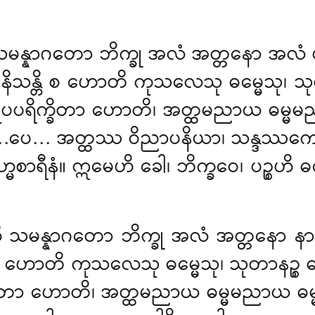
ေဟိ သမန္နာဂတော ဘိက္ခု အလံ အတ္တနော အ
ိပ္ပနိသန္တိ စ ဟောတိ ကုသလေသု ဓမ္မေသု၊ 
ူပပရိက္ခိတာ ဟောတိ၊ အတ္ထမညာယ ဓမ္မမညာယ
…ပေ… အတ္ထဿ ဝိညာပနိယာ၊ သန္ဒဿက
ာရီနံ။ ဣမေဟိ ခေါ၊ ဘိက္ခဝေ၊ ပဉ္စဟိ ဓ
မေဟိ သမန္နာဂတော ဘိက္ခု အလံ အတ္တနော
သန္တိ စ ဟောတိ ကုသလေသု ဓမ္မေသု၊ သုတာနဉ
က္ခိတာ ဟောတိ၊ အတ္ထမညာယ ဓမ္မမညာယ ဓမ္မာန