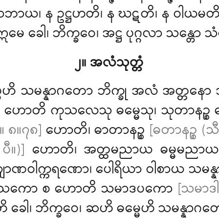
 လာဘာယ၊ န ဥဋ္ဌဟတိ၊ န ဃဋတိ၊ န ဝါယမ
ဣမေ ခေါ၊ ဘိက္ခဝေ၊ အဋ္ဌ ပုဂ္ဂလာ သန္တော သံဝ
၂။ အလံသုတ္တံ
မ္မေဟိ သမန္နာဂတော ဘိက္ခု အလံ အတ္တ
န္တိ စ ဟောတိ ကုသလေသု ဓမ္မေသု၊ သုတာနဉ
။ ၈။၇၈]
ဟောတိ၊ ဓာတာနဉ္စ
[ဓတာနဉ္စ (သီ
ပီ။)]
ဟောတိ၊ အတ္ထမညာယ ဓမ္မမညာယ ဓမ္မ
ဏဝါက္ကရဏော၊ ပေါရိယာ ဝါစာယ သမန
္ဒဿကော စ ဟောတိ သမာဒပကော
[သမာဒါ
 ခေါ၊ ဘိက္ခဝေ၊ ဆဟိ ဓမ္မေဟိ သမန္နာဂတ