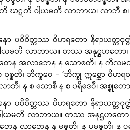
္ဇတိ၊ န ပမဇ္ဇတိ၊ န ပမာဒမာပဇ္ဇတိ။ အယံ 
ိ ဃဋတိ ဝါယမတိ လာဘာယ၊ လာဘီ စ၊ န စ 
ုနော ပဝိဝိတ္တဿ ဝိဟရတော နိရာယတ္တဝုတ္
 န ဝါယမတိ လာဘာယ။ တဿ အနုဋ္ဌဟတ
 တေန အလာဘေန န သောစတိ၊ န ကိလမတိ၊ န 
ံ ဝုစ္စတိ၊ ဘိက္ခဝေ – ‘ဘိက္ခု ဣစ္ဆော ဝ
 လာဘီ၊ န စ သောစီ န စ ပရိဒေဝီ၊ အစ္စုတော စ
ုနော ပဝိဝိတ္တဿ ဝိဟရတော နိရာယတ္တဝုတ္
၊ န ဝါယမတိ လာဘာယ။ တဿ အနုဋ္ဌဟ
န လာဘေန န မဇ္ဇတိ၊ န ပမဇ္ဇတိ၊ န ပမာဒ