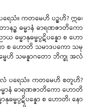
လံ ပရေသံ။ ကတမေဟိ ပဉ္စဟိ? ဣဓ၊
သုတာနဉ္စ ဓမ္မာနံ ဓာရဏဇာတိကော
 ဓမ္မာနုဓမ္မပ္ပဋိပန္နော စ ဟော
ော စ ဟောတိ သမာဒပကော သမု
မ္မေဟိ သမန္နာဂတော ဘိက္ခု အလံ
 နာလံ ပရေသံ။ ကတမေဟိ စတူဟိ?
္စ ဓမ္မာနံ ဓာရဏဇာတိကော ဟောတိ
ုဓမ္မပ္ပဋိပန္နော စ ဟောတိ၊ နော