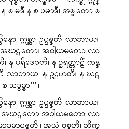
ဝုစ္စတိ၊ ဘိက္ခဝေ – ‘ဘိက္ခု ဣစ္
မဒီ န စ ပမာဒီ၊ အစ္စုတော စ
တိနော ဣစ္ဆာ ဥပ္ပဇ္ဇတိ လာဘာယ။
ော၊ အဃဋတော၊ အဝါယမတော လာ
ပရိဒေဝတိ၊ န ဥရတ္တာဠိံ ကန္ဒ
ိဟရတိ လာဘာယ၊ န ဥဋ္ဌဟတိ၊ န ဃဋ
 သဒ္ဓမ္မာ’’’။
တိနော ဣစ္ဆာ ဥပ္ပဇ္ဇတိ လာဘာယ။
တော အဃဋတော အဝါယမတော လာ
မာပဇ္ဇတိ။ အယံ ဝုစ္စတိ၊ ဘိက္ခ