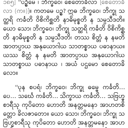
၁၈၅]
‘‘ပဉ္စိမေ
၊ ဘိက္ခဝေ၊ စေတောခိလာ
[စေတောခီ
လာ (က။)]
။ ကတမေ ပဉ္စ? ဣဓ ဘိက္ခဝေ၊ ဘိက္ခု သ
တ္ထရိ ကင်္ခတိ ဝိစိကိစ္ဆတိ နာဓိမုစ္စတိ န သမ္ပသီဒတိ။
ယော သော၊ ဘိက္ခဝေ၊ ဘိက္ခု သတ္ထရိ ကင်္ခတိ ဝိစိကိစ္ဆ
တိ နာဓိမုစ္စတိ န သမ္ပသီဒတိ၊ တဿ စိတ္တံ န နမတိ
အာတပ္ပာယ အနုယောဂါယ သာတစ္စာယ ပဓာနာယ။
ယဿ စိတ္တံ န နမတိ အာတပ္ပာယ အနုယောဂါယ
သာတစ္စာယ ပဓာနာယ
၊ အယံ ပဌမော စေတောခိ
လော။
‘‘ပုန စပရံ၊ ဘိက္ခဝေ၊ ဘိက္ခု ဓမ္မေ ကင်္ခတိ…
ပေ… သင်္ဃေ ကင်္ခတိ… သိက္ခာယ ကင်္ခတိ… သဗြဟ္မ
စာရီသု ကုပိတော ဟောတိ အနတ္တမနော အာဟတစိ
တ္တော ခိလဇာတော။ ယော သော၊ ဘိက္ခဝေ၊ ဘိက္ခု သ
ဗြဟ္မစာရီသု ကုပိတော ဟောတိ အနတ္တမနော အာဟ