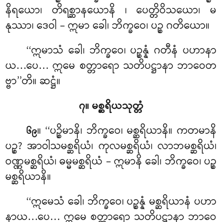
နိရယော၊ တိရစ္ဆာနယောနိ
၊ ပေတ္တိဝိသယော၊ မ
နုဿာ၊ ဒေဝါ – ဣမာ ခေါ၊ ဘိက္ခဝေ၊ ပဉ္စ ဂတိယော။
‘‘ဣမာသံ ခေါ၊ ဘိက္ခဝေ၊ ပဉ္စန္နံ ဂတီနံ ပဟာနာ
ယ…ပေ… ဣမေ စတ္တာရော သတိပဋ္ဌာနာ ဘာဝေတ
ဗ္ဗာ’’တိ။ ဆဋ္ဌံ။
၇။ မစ္ဆရိယသုတ္တံ
။ ‘‘ပဉ္စိမာနိ၊ ဘိက္ခဝေ၊ မစ္ဆရိယာနိ။ ကတမာနိ
၆၉
ပဉ္စ? အာဝါသမစ္ဆရိယံ၊ ကုလမစ္ဆရိယံ၊ လာဘမစ္ဆရိယံ၊
ဝဏ္ဏမစ္ဆရိယံ၊ ဓမ္မမစ္ဆရိယံ – ဣမာနိ ခေါ၊ ဘိက္ခဝေ၊ ပဉ္စ
မစ္ဆရိယာနိ။
‘‘ဣမေသံ
ခေါ၊ ဘိက္ခဝေ၊ ပဉ္စန္နံ မစ္ဆရိယာနံ ပဟာ
နာယ…ပေ… ဣမေ စတ္တာရော သတိပဋ္ဌာနာ ဘာဝေ