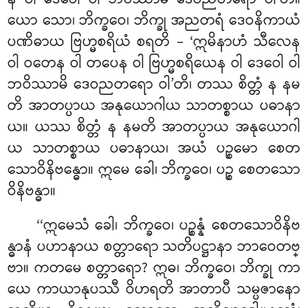
ယော သော၊ ဘိက္ခဝေ၊ ဘိက္ခု အညတရံ ဒေဝနိကာယံ
ပဏိဓာယ ဗြဟ္မစရိယံ စရတိ – ‘ဣမိနာဟံ သီလေန
ဝါ ဝတေန ဝါ တပေန ဝါ ဗြဟ္မစရိယေန ဝါ ဒေဝေါ ဝါ
ဘဝိဿာမိ ဒေဝညတရော ဝါ’တိ၊ တဿ စိတ္တံ န နမ
တိ အာတပ္ပာယ အနုယောဂါယ သာတစ္စာယ ပဓာနာ
ယ။ ယဿ စိတ္တံ န နမတိ အာတပ္ပာယ အနုယောဂါ
ယ သာတစ္စာယ ပဓာနာယ၊ အယံ ပဉ္စမော စေတ
သောဝိနိဗန္ဓော။ ဣမေ ခေါ၊ ဘိက္ခဝေ၊ ပဉ္စ စေတသော
ဝိနိဗန္ဓာ။
‘‘ဣမေသံ ခေါ၊ ဘိက္ခဝေ၊ ပဉ္စန္နံ စေတသောဝိနိဗ
န္ဓာနံ ပဟာနာယ စတ္တာရော သတိပဋ္ဌာနာ ဘာဝေတဗ္
ဗာ။ ကတမေ စတ္တာရော? ဣဓ၊ ဘိက္ခဝေ၊ ဘိက္ခု ကာ
ယေ ကာယာနုပဿီ ဝိဟရတိ အာတာပီ သမ္ပဇာနော