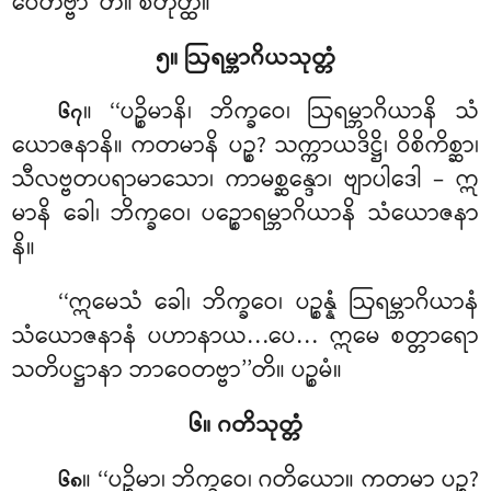
ဝေတဗ္ဗာ’’တိ။ စတုတ္ထံ။
၅။ ဩရမ္ဘာဂိယသုတ္တံ
။ ‘‘ပဉ္စိမာနိ၊ ဘိက္ခဝေ၊ ဩရမ္ဘာဂိယာနိ သံ
၆၇
ယောဇနာနိ။ ကတမာနိ ပဉ္စ? သက္ကာယဒိဋ္ဌိ၊ ဝိစိကိစ္ဆာ၊
သီလဗ္ဗတပရာမာသော၊ ကာမစ္ဆန္ဒော၊ ဗျာပါဒေါ – ဣ
မာနိ ခေါ၊ ဘိက္ခဝေ၊ ပဉ္စောရမ္ဘာဂိယာနိ သံယောဇနာ
နိ။
‘‘ဣမေသံ
ခေါ၊ ဘိက္ခဝေ၊ ပဉ္စန္နံ ဩရမ္ဘာဂိယာနံ
သံယောဇနာနံ ပဟာနာယ…ပေ… ဣမေ စတ္တာရော
သတိပဋ္ဌာနာ ဘာဝေတဗ္ဗာ’’တိ။ ပဉ္စမံ။
၆။ ဂတိသုတ္တံ
။ ‘‘ပဉ္စိမာ၊ ဘိက္ခဝေ၊ ဂတိယော။ ကတမာ ပဉ္စ?
၆၈