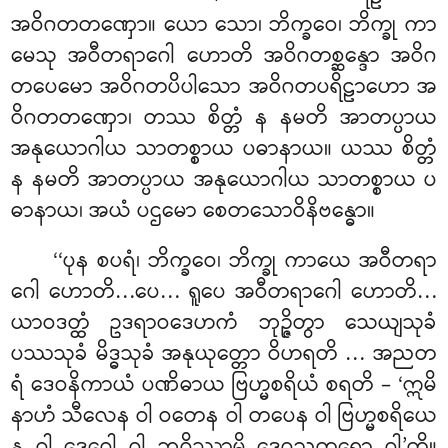
အဝိဂတတဏှော။ ယော သော၊ ဘိက္ခဝေ၊ ဘိက္ခု ကာ
မေသု အဝီတရာဂေါ ဟောတိ အဝိဂတစ္ဆန္ဒော အဝိဂ
တပေမော အဝိဂတပိပါသော အဝိဂတပရိဠာဟော အ
ဝိဂတတဏှော၊ တဿ စိတ္တံ န နမတိ အာတပ္ပာယ
အနုယောဂါယ သာတစ္စာယ ပဓာနာယ။ ယဿ စိတ္တံ
န နမတိ အာတပ္ပာယ အနုယောဂါယ သာတစ္စာယ ပ
ဓာနာယ၊ အယံ ပဌမော စေတသောဝိနိဗန္ဓော။
‘‘ပုန စပရံ၊ ဘိက္ခဝေ၊ ဘိက္ခု ကာယေ အဝီတရာ
ဂေါ ဟောတိ…ပေ… ရူပေ အဝီတရာဂေါ ဟောတိ…
ယာဝဒတ္ထံ ဥဒရာဝဒေဟကံ ဘုဉ္ဇိတွာ သေယျသုခံ
ပဿသုခံ မိဒ္ဓသုခံ အနုယုတ္တော ဝိဟရတိ
… အညတ
ရံ ဒေဝနိကာယံ ပဏိဓာယ ဗြဟ္မစရိယံ စရတိ – ‘ဣမိ
နာဟံ သီလေန ဝါ ဝတေန ဝါ တပေန ဝါ ဗြဟ္မစရိယေ
န ဝါ ဒေဝေါ ဝါ ဘဝိဿာမိ ဒေဝညတရော
ဝါ’တိ။