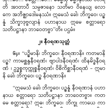
တိ အာတာပီ သမ္ပဇာနော သတိမာ ဝိနေယျ လော
ကေ အဘိဇ္ဈာဒေါမနဿံ။ ဣမေသံ ခေါ၊ ဘိက္ခဝေ၊ ပဉ္စ
န္နံ သိက္ခာဒုဗ္ဗလျာနံ ပဟာနာယ ဣမေ စတ္တာရော
သတိပဋ္ဌာနာ ဘာဝေတဗ္ဗာ’’တိ။ ပဌမံ။
၂။ နီဝရဏသုတ္တံ
။ ‘‘ပဉ္စိမာနိ၊ ဘိက္ခဝေ၊ နီဝရဏာနိ။ ကတမာနိ
၆၄
ပဉ္စ? ကာမစ္ဆန္ဒနီဝရဏံ၊ ဗျာပါဒနီဝရဏံ၊ ထိနမိဒ္ဓနီဝရ
ဏံ
၊ ဥဒ္ဓစ္စကုက္ကုစ္စနီဝရဏံ၊ ဝိစိကိစ္ဆာနီဝရဏံ – ဣမာ
နိ ခေါ၊ ဘိက္ခဝေ၊ ပဉ္စ နီဝရဏာနိ။
‘‘ဣမေသံ ခေါ၊ ဘိက္ခဝေ၊ ပဉ္စန္နံ နီဝရဏာနံ ပဟာ
နာယ စတ္တာရော သတိပဋ္ဌာနာ ဘာဝေတဗ္ဗာ။ ကတ
မေ စတ္တာရော? ဣဓ၊ ဘိက္ခဝေ၊ ဘိက္ခု ကာယေ ကာ