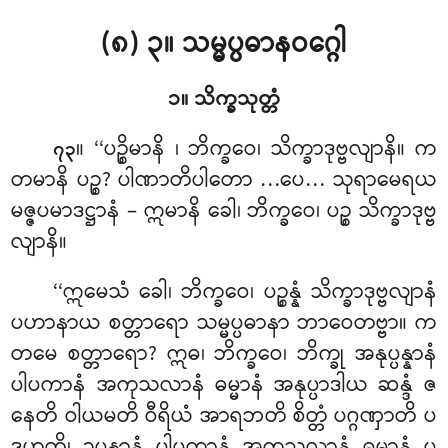
(၈) ၃။ သမ္မပ္ပဓာနဝဂ္ဂေါ
၁။ သိက္ခသုတ္တံ
။ ‘‘ပဉ္စိမာနိ
၊ ဘိက္ခဝေ၊ သိက္ခာဒုဗ္ဗလျာနိ။ က
၇၃
တမာနိ ပဉ္စ? ပါဏာတိပါတော
…ပေ… သုရာမေရယ
မဇ္ဇပမာဒဋ္ဌာနံ – ဣမာနိ ခေါ၊ ဘိက္ခဝေ၊ ပဉ္စ သိက္ခာဒုဗ္ဗ
လျာနိ။
‘‘ဣမေသံ ခေါ၊ ဘိက္ခဝေ၊ ပဉ္စန္နံ သိက္ခာဒုဗ္ဗလျာနံ
ပဟာနာယ စတ္တာရော သမ္မပ္ပဓာနာ ဘာဝေတဗ္ဗာ။ က
တမေ စတ္တာရော? ဣဓ၊ ဘိက္ခဝေ၊ ဘိက္ခု အနုပ္ပန္နာနံ
ပါပကာနံ အကုသလာနံ ဓမ္မာနံ အနုပ္ပာဒါယ ဆန္ဒံ ဇ
နေတိ ဝါယမတိ ဝီရိယံ အာရဘတိ စိတ္တံ ပဂ္ဂဏှာတိ ပ
ဒဟတိ၊ ဥပ္ပန္နာနံ ပါပကာနံ အကုသလာနံ ဓမ္မာနံ ပ