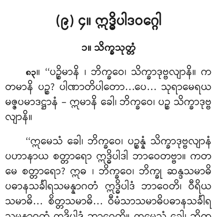
(၉) ၄။ ဣဒ္ဓိပါဒဝဂ္ဂေါ
၁။ သိက္ခသုတ္တံ
။ ‘‘ပဉ္စိမာနိ
၊ ဘိက္ခဝေ၊ သိက္ခာဒုဗ္ဗလျာနိ။ က
၈၃
တမာနိ ပဉ္စ? ပါဏာတိပါတော…ပေ… သုရာမေရယ
မဇ္ဇပမာဒဋ္ဌာနံ – ဣမာနိ ခေါ၊ ဘိက္ခဝေ၊ ပဉ္စ သိက္ခာဒုဗ္ဗ
လျာနိ။
‘‘ဣမေသံ ခေါ၊ ဘိက္ခဝေ၊ ပဉ္စန္နံ သိက္ခာဒုဗ္ဗလျာနံ
ပဟာနာယ စတ္တာရော ဣဒ္ဓိပါဒါ ဘာဝေတဗ္ဗာ။ ကတ
မေ စတ္တာရော? ဣဓ
၊ ဘိက္ခဝေ၊ ဘိက္ခု ဆန္ဒသမာဓိ
ပဓာနသင်္ခါရသမန္နာဂတံ ဣဒ္ဓိပါဒံ ဘာဝေတိ၊ ဝီရိယ
သမာဓိ… စိတ္တသမာဓိ… ဝီမံသာသမာဓိပဓာနသင်္ခါရ
သမန္နာဂတံ ဣဒ္ဓိပါဒံ ဘာဝေတိ။ ဣမေသံ ခေါ၊ ဘိက္ခ