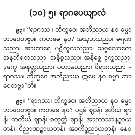
(၁၀) ၅။ ရာဂပေယျာလံ
။ ‘‘ရာဂဿ
၊ ဘိက္ခဝေ၊ အဘိညာယ နဝ ဓမ္မာ
၉၃
ဘာဝေတဗ္ဗာ။ ကတမေ နဝ? အသုဘသညာ၊ မရဏ
သညာ၊ အာဟာရေ ပဋိကူလသညာ၊ သဗ္ဗလောကေ
အနဘိရတသညာ၊ အနိစ္စသညာ၊ အနိစ္စေ ဒုက္ခသညာ၊
ဒုက္ခေ အနတ္တသညာ၊ ပဟာနသညာ၊ ဝိရာဂသညာ –
ရာဂဿ၊ ဘိက္ခဝေ အဘိညာယ ဣမေ နဝ ဓမ္မာ ဘာ
ဝေတဗ္ဗာ’’တိ။
။ ‘‘ရာဂဿ၊ ဘိက္ခဝေ၊ အဘိညာယ နဝ ဓမ္မာ
၉၄
ဘာဝေတဗ္ဗာ။ ကတမေ
နဝ? ပဌမံ ဈာနံ၊ ဒုတိယံ ဈာ
နံ၊ တတိယံ ဈာနံ၊ စတုတ္ထံ ဈာနံ၊ အာကာသာနဉ္စာယ
တနံ၊ ဝိညာဏဉ္စာယတနံ၊ အာကိဉ္စညာယတနံ၊ နေဝ