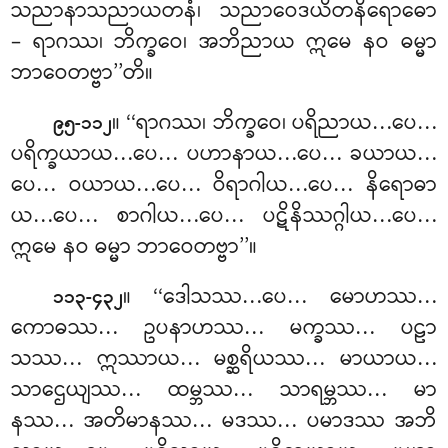
သညာနာသညာယတနံ၊ သညာဝေဒယိတနိရောဓော
– ရာဂဿ၊ ဘိက္ခဝေ၊ အဘိညာယ ဣမေ နဝ ဓမ္မာ
ဘာဝေတဗ္ဗာ’’တိ။
။ ‘‘ရာဂဿ၊ ဘိက္ခဝေ၊ ပရိညာယ…ပေ…
၉၅-၁၁၂
ပရိက္ခယာယ…ပေ… ပဟာနာယ…ပေ… ခယာယ…
ပေ… ဝယာယ…ပေ… ဝိရာဂါယ…ပေ… နိရောဓာ
ယ…ပေ… စာဂါယ…ပေ… ပဋိနိဿဂ္ဂါယ…ပေ…
ဣမေ နဝ ဓမ္မာ ဘာဝေတဗ္ဗာ’’။
။ ‘‘ဒေါသဿ…ပေ… မောဟဿ…
၁၁၃-၄၃၂
ကောဓဿ… ဥပနာဟဿ… မက္ခဿ… ပဠာ
သဿ… ဣဿာယ… မစ္ဆရိယဿ… မာယာယ…
သာဌေယျဿ… ထမ္ဘဿ… သာရမ္ဘဿ… မာ
နဿ… အတိမာနဿ… မဒဿ… ပမာဒဿ အဘိ