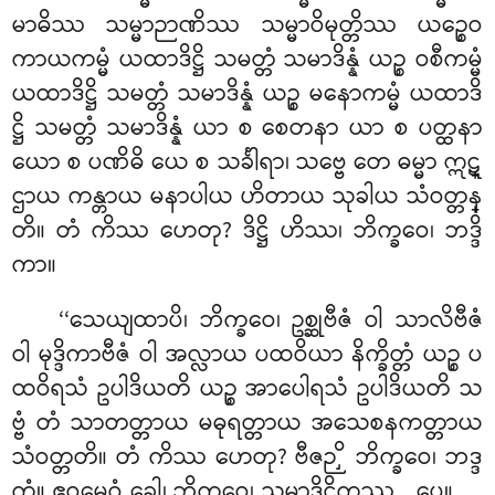
မာဓိဿ သမ္မာဉာဏိဿ သမ္မာဝိမုတ္တိဿ ယဉ္စေဝ
ကာယကမ္မံ ယထာဒိဋ္ဌိ သမတ္တံ သမာဒိန္နံ ယဉ္စ ဝစီကမ္မံ
ယထာဒိဋ္ဌိ သမတ္တံ သမာဒိန္နံ ယဉ္စ မနောကမ္မံ ယထာဒိ
ဋ္ဌိ သမတ္တံ သမာဒိန္နံ ယာ စ စေတနာ ယာ စ ပတ္ထနာ
ယော စ ပဏိဓိ ယေ စ သင်္ခါရာ၊ သဗ္ဗေ တေ ဓမ္မာ ဣဋ္
ဌာယ ကန္တာယ မနာပါယ ဟိတာယ သုခါယ သံဝတ္တန္
တိ။ တံ ကိဿ ဟေတု? ဒိဋ္ဌိ ဟိဿ၊ ဘိက္ခဝေ၊ ဘဒ္ဒိ
ကာ။
‘‘သေယျထာပိ၊ ဘိက္ခဝေ၊ ဥစ္ဆုဗီဇံ ဝါ သာလိဗီဇံ
ဝါ မုဒ္ဒိကာဗီဇံ ဝါ အလ္လာယ ပထဝိယာ နိက္ခိတ္တံ ယဉ္စ ပ
ထဝိရသံ ဥပါဒိယတိ ယဉ္စ အာပေါရသံ ဥပါဒိယတိ သ
ဗ္ဗံ တံ သာတတ္တာယ မဓုရတ္တာယ အသေစနကတ္တာယ
သံဝတ္တတိ။ တံ ကိဿ ဟေတု? ဗီဇဉှိ ဘိက္ခဝေ၊ ဘဒ္ဒ
ကံ။ ဧဝမေဝံ ခေါ၊ ဘိက္ခဝေ၊ သမ္မာဒိဋ္ဌိကဿ…ပေ။
…