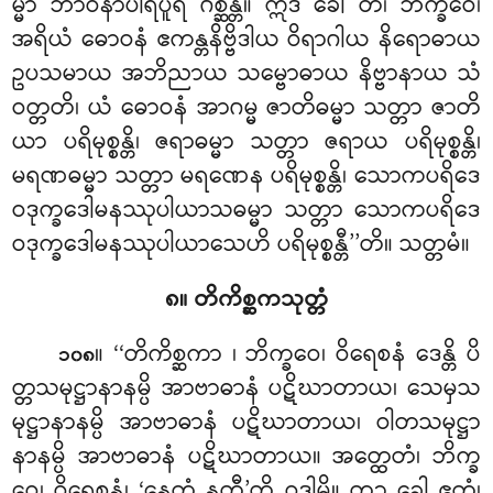
မ္မာ ဘာဝနာပါရိပူရိံ ဂစ္ဆန္တိ။ ဣဒံ ခေါ တံ၊ ဘိက္ခဝေ၊
အရိယံ ဓောဝနံ ဧကန္တနိဗ္ဗိဒါယ ဝိရာဂါယ နိရောဓာယ
ဥပသမာယ အဘိညာယ သမ္ဗောဓာယ နိဗ္ဗာနာယ သံ
ဝတ္တတိ၊ ယံ ဓောဝနံ အာဂမ္မ ဇာတိဓမ္မာ သတ္တာ ဇာတိ
ယာ ပရိမုစ္စန္တိ၊ ဇရာဓမ္မာ သတ္တာ ဇရာယ ပရိမုစ္စန္တိ၊
မရဏဓမ္မာ သတ္တာ မရဏေန ပရိမုစ္စန္တိ၊ သောကပရိဒေ
ဝဒုက္ခဒေါမနဿုပါယာသဓမ္မာ သတ္တာ သောကပရိဒေ
ဝဒုက္ခဒေါမနဿုပါယာသေဟိ ပရိမုစ္စန္တီ’’တိ။ သတ္တမံ။
၈။ တိကိစ္ဆကသုတ္တံ
။ ‘‘တိကိစ္ဆကာ
၊ ဘိက္ခဝေ၊ ဝိရေစနံ ဒေန္တိ ပိ
၁၀၈
တ္တသမုဋ္ဌာနာနမ္ပိ အာဗာဓာနံ ပဋိဃာတာယ၊ သေမှသ
မုဋ္ဌာနာနမ္ပိ အာဗာဓာနံ ပဋိဃာတာယ၊ ဝါတသမုဋ္ဌာ
နာနမ္ပိ အာဗာဓာနံ ပဋိဃာတာယ။ အတ္ထေတံ၊ ဘိက္ခ
ဝေ၊ ဝိရေစနံ၊ ‘နေတံ နတ္ထီ’တိ ဝဒါမိ။ တဉ္စ ခေါ ဧတံ၊