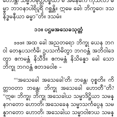
ဟောန္တိ၊ သမ္မာဝိမုတ္တိပစ္စယာ စ အနေကေ ကုသလာ ဓ
မ္မာ ဘာဝနာပါရိပူရိံ ဂစ္ဆန္တိ။ ဣမေ ခေါ၊ ဘိက္ခဝေ၊ ဒသ
နိဒ္ဓမနီယာ ဓမ္မာ’’တိ။ ဒသမံ။
၁၁။ ပဌမအသေခသုတ္တံ
။ အထ ခေါ အညတရော ဘိက္ခု ယေန ဘဂ
၁၁၁
ဝါ တေနုပသင်္ကမိ၊ ဥပသင်္ကမိတွာ ဘဂဝန္တံ အဘိဝါဒေ
တွာ ဧကမန္တံ နိသီဒိ။ ဧကမန္တံ နိသိန္နော ခေါ သော
ဘိက္ခု ဘဂဝန္တံ ဧတဒဝေါစ –
‘‘‘အသေခေါ
အသေခေါ’တိ၊ ဘန္တေ၊ ဝုစ္စတိ။ ကိ
တ္တာဝတာ ဘန္တေ၊ ဘိက္ခု အသေခေါ ဟောတီ’’တိ?
‘‘ဣဓ၊ ဘိက္ခု၊ ဘိက္ခု အသေခါယ သမ္မာဒိဋ္ဌိယာ သမန္
နာဂတော ဟောတိ၊ အသေခေန သမ္မာသင်္ကပ္ပေန သမ
န္နာဂတော ဟောတိ၊ အသေခါယ သမ္မာဝါစာယ သမန္