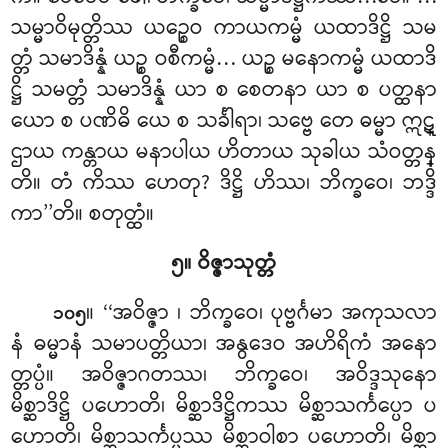
သမ္မာဝိမုတ္တိဿ ယဉ္စေဝ ကာယကမ္မံ ယထာဒိဋ္ဌိ သမ
တ္တံ သမာဒိန္နံ ယဉ္စ ဝစီကမ္မံ… ယဉ္စ မနောကမ္မံ ယထာဒိ
ဋ္ဌိ သမတ္တံ သမာဒိန္နံ ယာ စ စေတနာ ယာ စ ပတ္ထနာ
ယော စ ပဏိဓိ ယေ စ သင်္ခါရာ၊ သဗ္ဗေ တေ ဓမ္မာ ဣဋ္
ဌာယ ကန္တာယ မနာပါယ ဟိတာယ သုခါယ သံဝတ္တန္
တိ။ တံ ကိဿ ဟေတု? ဒိဋ္ဌိ ဟိဿ၊ ဘိက္ခဝေ၊ ဘဒ္ဒိ
ကာ’’တိ။ စတုတ္ထံ။
၅။ ဝိဇ္ဇာသုတ္တံ
။ ‘‘အဝိဇ္ဇာ
၊ ဘိက္ခဝေ၊ ပုဗ္ဗင်္ဂမာ အကုသလာ
၁၀၅
နံ ဓမ္မာနံ သမာပတ္တိယာ၊ အနွဒေဝ
အဟိရိကံ အနော
တ္တပ္ပံ။ အဝိဇ္ဇာဂတဿ၊ ဘိက္ခဝေ၊ အဝိဒ္ဒသုနော
မိစ္ဆာဒိဋ္ဌိ ပဟောတိ၊ မိစ္ဆာဒိဋ္ဌိကဿ မိစ္ဆာသင်္ကပ္ပော ပ
ဟောတိ၊ မိစ္ဆာသင်္ကပ္ပဿ မိစ္ဆာဝါစာ ပဟောတိ၊ မိစ္ဆာ