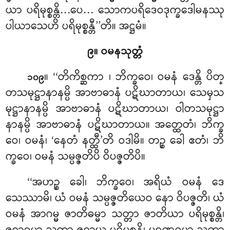
ယာ ပရိမုစ္စန္တိ…ပေ… သောကပရိဒေဝဒုက္ခဒေါမနဿု
ပါယာသေဟိ ပရိမုစ္စန္တီ’’တိ။ အဋ္ဌမံ။
၉။ ဝမနသုတ္တံ
။ ‘‘တိကိစ္ဆကာ
၊ ဘိက္ခဝေ၊ ဝမနံ ဒေန္တိ ပိတ္
၁၀၉
တသမုဋ္ဌာနာနမ္ပိ အာဗာဓာနံ
ပဋိဃာတာယ၊ သေမှသ
မုဋ္ဌာနာနမ္ပိ အာဗာဓာနံ ပဋိဃာတာယ၊ ဝါတသမုဋ္ဌာ
နာနမ္ပိ အာဗာဓာနံ ပဋိဃာတာယ။ အတ္ထေတံ၊ ဘိက္ခ
ဝေ၊ ဝမနံ၊ ‘နေတံ နတ္ထီ’တိ ဝဒါမိ။ တဉ္စ ခေါ ဧတံ၊ ဘိ
က္ခဝေ၊ ဝမနံ သမ္ပဇ္ဇတိပိ ဝိပဇ္ဇတိပိ။
‘‘အဟဉ္စ ခေါ၊ ဘိက္ခဝေ၊ အရိယံ ဝမနံ ဒေ
သေဿာမိ၊ ယံ ဝမနံ သမ္ပဇ္ဇတိယေဝ နော ဝိပဇ္ဇတိ၊ ယံ
ဝမနံ အာဂမ္မ ဇာတိဓမ္မာ သတ္တာ ဇာတိယာ ပရိမုစ္စန္တိ၊