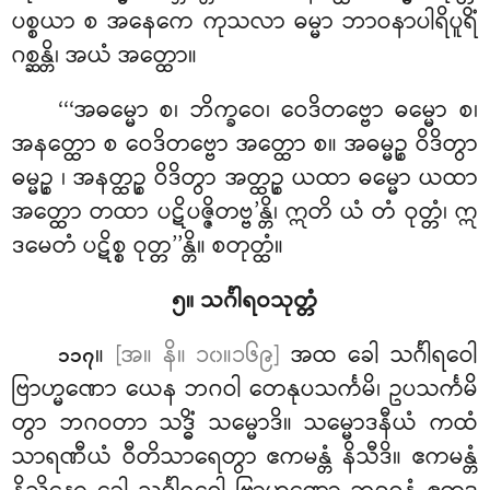
ပစ္စယာ စ အနေကေ ကုသလာ ဓမ္မာ ဘာဝနာပါရိပူရိံ
ဂစ္ဆန္တိ၊ အယံ အတ္ထော။
‘‘‘အဓမ္မော စ၊ ဘိက္ခဝေ၊ ဝေဒိတဗ္ဗော ဓမ္မော စ၊
အနတ္ထော စ ဝေဒိတဗ္ဗော အတ္ထော စ။ အဓမ္မဉ္စ ဝိဒိတွာ
ဓမ္မဉ္စ
၊ အနတ္ထဉ္စ ဝိဒိတွာ အတ္ထဉ္စ ယထာ ဓမ္မော ယထာ
အတ္ထော တထာ ပဋိပဇ္ဇိတဗ္ဗ’န္တိ၊ ဣတိ ယံ တံ ဝုတ္တံ၊ ဣ
ဒမေတံ ပဋိစ္စ ဝုတ္တ’’န္တိ။ စတုတ္ထံ။
၅။ သင်္ဂါရဝသုတ္တံ
။
[အ။ နိ။ ၁၀။၁၆၉]
အထ ခေါ သင်္ဂါရဝေါ
၁၁၇
ဗြာဟ္မဏော ယေန ဘဂဝါ တေနုပသင်္ကမိ၊ ဥပသင်္ကမိ
တွာ ဘဂဝတာ သဒ္ဓိံ သမ္မောဒိ။ သမ္မောဒနီယံ ကထံ
သာရဏီယံ ဝီတိသာရေတွာ ဧကမန္တံ နိသီဒိ။ ဧကမန္တံ