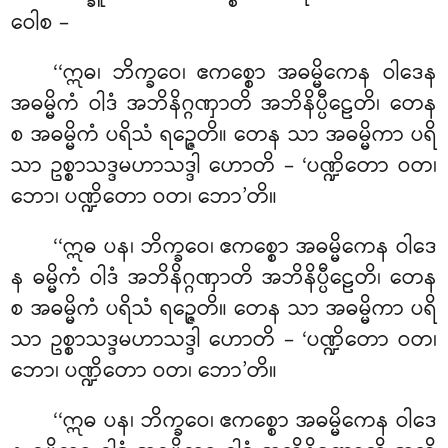
ဝေါစ –
‘‘ဣဓ၊ ဘိက္ခဝေ၊ ဧကစ္စော အဓမ္မိကေန ဝါဒေန
အဓမ္မိကံ ဝါဒံ အဘိနိဂ္ဂဏှာတိ အဘိနိပ္ပီဠေတိ၊ တေန
စ အဓမ္မိကံ ပရိသံ ရဉ္ဇေတိ။ တေန သာ အဓမ္မိကာ ပရိ
သာ ဥစ္စာသဒ္ဒမဟာသဒ္ဒါ ဟောတိ – ‘ပဏ္ဍိတော ဝတ၊
ဘော၊ ပဏ္ဍိတော ဝတ၊ ဘော’တိ။
‘‘ဣဓ ပန၊ ဘိက္ခဝေ၊ ဧကစ္စော အဓမ္မိကေန ဝါဒေ
န ဓမ္မိကံ ဝါဒံ အဘိနိဂ္ဂဏှာတိ အဘိနိပ္ပီဠေတိ၊ တေန
စ အဓမ္မိကံ ပရိသံ ရဉ္ဇေတိ။ တေန သာ အဓမ္မိကာ ပရိ
သာ ဥစ္စာသဒ္ဒမဟာသဒ္ဒါ ဟောတိ – ‘ပဏ္ဍိတော ဝတ၊
ဘော၊ ပဏ္ဍိတော ဝတ၊ ဘော’တိ။
‘‘ဣဓ ပန၊ ဘိက္ခဝေ၊ ဧကစ္စော အဓမ္မိကေန ဝါဒေ