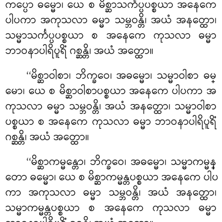
ကပ္ပော ဓမ္မော၊ ယေ စ မိစ္ဆာသင်္ကပ္ပပစ္စယာ အနေကေ
ပါပကာ အကုသလာ ဓမ္မာ သမ္ဘဝန္တိ၊ အယံ အနတ္ထော၊
သမ္မာသင်္ကပ္ပပစ္စယာ စ အနေကေ ကုသလာ ဓမ္မာ
ဘာဝနာပါရိပူရိံ ဂစ္ဆန္တိ၊ အယံ အတ္ထော။
‘‘မိစ္ဆာဝါစာ၊ ဘိက္ခဝေ၊ အဓမ္မော၊ သမ္မာဝါစာ ဓမ္
မော၊ ယေ စ မိစ္ဆာဝါစာပစ္စယာ အနေကေ ပါပကာ အ
ကုသလာ ဓမ္မာ သမ္ဘဝန္တိ၊ အယံ အနတ္ထော၊ သမ္မာဝါစာ
ပစ္စယာ စ အနေကေ ကုသလာ ဓမ္မာ ဘာဝနာပါရိပူရိံ
ဂစ္ဆန္တိ၊ အယံ အတ္ထော။
‘‘မိစ္ဆာကမ္မန္တော၊ ဘိက္ခဝေ၊ အဓမ္မော၊ သမ္မာကမ္မန္
တော ဓမ္မော၊ ယေ စ မိစ္ဆာကမ္မန္တပစ္စယာ အနေကေ ပါပ
ကာ အကုသလာ ဓမ္မာ သမ္ဘဝန္တိ၊ အယံ
အနတ္ထော၊
သမ္မာကမ္မန္တပစ္စယာ စ အနေကေ ကုသလာ ဓမ္မာ