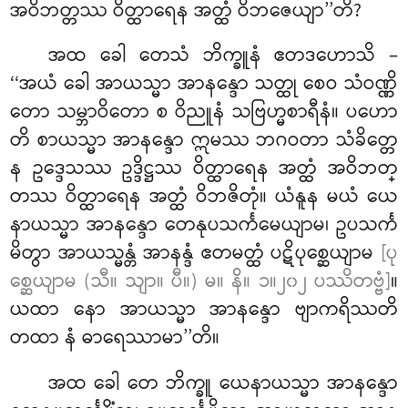
အဝိဘတ္တဿ ဝိတ္ထာရေန အတ္ထံ ဝိဘဇေယျာ’’တိ?
အထ ခေါ တေသံ ဘိက္ခူနံ ဧတဒဟောသိ –
‘‘အယံ ခေါ အာယသ္မာ အာနန္ဒော သတ္ထု စေဝ သံဝဏ္ဏိ
တော သမ္ဘာဝိတော စ ဝိညူနံ သဗြဟ္မစာရီနံ။ ပဟော
တိ စာယသ္မာ အာနန္ဒော ဣမဿ ဘဂဝတာ သံခိတ္တေ
န ဥဒ္ဒေသဿ ဥဒ္ဒိဋ္ဌဿ ဝိတ္ထာရေန အတ္ထံ အဝိဘတ္
တဿ ဝိတ္ထာရေန အတ္ထံ ဝိဘဇိတုံ။ ယံနူန မယံ ယေ
နာယသ္မာ အာနန္ဒော တေနုပသင်္ကမေယျာမ၊ ဥပသင်္က
မိတွာ အာယသ္မန္တံ အာနန္ဒံ ဧတမတ္ထံ ပဋိပုစ္ဆေယျာမ
[ပု
စ္ဆေယျာမ (သီ။ သျာ။ ပီ။) မ။ နိ။ ၁။၂၀၂ ပဿိတဗ္ဗံ]
။
ယထာ နော အာယသ္မာ အာနန္ဒော ဗျာကရိဿတိ
တထာ နံ ဓာရေဿာမာ’’တိ။
အထ
ခေါ တေ ဘိက္ခူ ယေနာယသ္မာ အာနန္ဒော