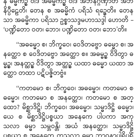
န ဓမ္မိကဉ္စ ဝါဒံ အဓမ္မိကဉ္စ ဝါဒံ အဘိနိဂ္ဂဏှာတိ အဘိ
နိပ္ပီဠေတိ၊ တေန စ အဓမ္မိကံ ပရိသံ ရဉ္ဇေတိ။ တေန
သာ အဓမ္မိကာ ပရိသာ ဥစ္စာသဒ္ဒမဟာသဒ္ဒါ ဟောတိ –
‘ပဏ္ဍိတော ဝတ၊ ဘော၊ ပဏ္ဍိတော ဝတ၊ ဘော’တိ။
‘‘အဓမ္မော
စ၊ ဘိက္ခဝေ၊ ဝေဒိတဗ္ဗော ဓမ္မော စ၊ အ
နတ္ထော စ ဝေဒိတဗ္ဗော အတ္ထော စ။ အဓမ္မဉ္စ ဝိဒိတွာ ဓ
မ္မဉ္စ၊ အနတ္ထဉ္စ ဝိဒိတွာ အတ္ထဉ္စ ယထာ ဓမ္မော ယထာ အ
တ္ထော တထာ ပဋိပဇ္ဇိတဗ္ဗံ။
‘‘ကတမော စ၊ ဘိက္ခဝေ၊ အဓမ္မော၊ ကတမော စ
ဓမ္မော၊ ကတမော စ အနတ္ထော၊ ကတမော စ အတ္
ထော? မိစ္ဆာဒိဋ္ဌိ၊ ဘိက္ခဝေ၊ အဓမ္မော၊ သမ္မာဒိဋ္ဌိ ဓမ္မော၊
ယေ စ မိစ္ဆာဒိဋ္ဌိပစ္စယာ အနေကေ ပါပကာ
အကု
သလာ ဓမ္မာ သမ္ဘဝန္တိ၊ အယံ အနတ္ထော၊ သမ္မာဒိဋ္ဌိ
ပစ္စယာ စ အနေကေ ကုသလာ ဓမ္မာ ဘာဝနာပါရိပူရိံ