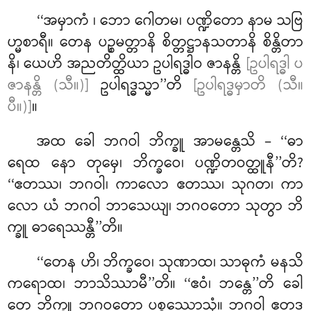
‘‘အမှာကံ
၊ ဘော ဂေါတမ၊ ပဏ္ဍိတော နာမ သဗြ
ဟ္မစာရီ။ တေန ပဉ္စမတ္တာနိ စိတ္တဋ္ဌာနသတာနိ စိန္တိတာ
နိ၊ ယေဟိ အညတိတ္ထိယာ ဥပါရဒ္ဓါဝ ဇာနန္တိ
[ဥပါရဒ္ဓါ ပ
ဇာနန္တိ (သီ။)]
ဥပါရဒ္ဓသ္မာ’’တိ
[ဥပါရဒ္ဓမှာတိ (သီ။
ပီ။)]
။
အထ
ခေါ ဘဂဝါ ဘိက္ခူ အာမန္တေသိ – ‘‘ဓာ
ရေထ နော တုမှေ၊ ဘိက္ခဝေ၊ ပဏ္ဍိတဝတ္ထူနီ’’တိ?
‘‘ဧတဿ၊ ဘဂဝါ၊ ကာလော ဧတဿ၊ သုဂတ၊ ကာ
လော ယံ ဘဂဝါ ဘာသေယျ၊ ဘဂဝတော သုတွာ ဘိ
က္ခူ ဓာရေဿန္တီ’’တိ။
‘‘တေန ဟိ၊ ဘိက္ခဝေ၊ သုဏာထ၊ သာဓုကံ မနသိ
ကရောထ၊ ဘာသိဿာမီ’’တိ။ ‘‘ဧဝံ၊ ဘန္တေ’’တိ ခေါ
တေ ဘိက္ခူ ဘဂဝတော ပစ္စဿောသုံ။ ဘဂဝါ ဧတဒ