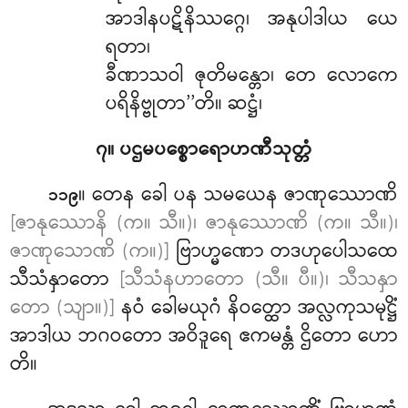
အာဒါနပဋိနိဿဂ္ဂေ၊ အနုပါဒါယ ယေ
ရတာ၊
ခီဏာသဝါ ဇုတိမန္တော၊ တေ လောကေ
ပရိနိဗ္ဗုတာ’’တိ။ ဆဋ္ဌံ၊
၇။ ပဌမပစ္စောရောဟဏီသုတ္တံ
။ တေန
ခေါ ပန သမယေန ဇာဏုဿောဏိ
၁၁၉
[ဇာနုဿောနိ (က။ သီ။)၊ ဇာနုဿောဏိ (က။ သီ။)၊
ဇာဏုသောဏိ (က။)]
ဗြာဟ္မဏော တဒဟုပေါသထေ
သီသံနှာတော
[သီသံနဟာတော (သီ။ ပီ။)၊ သီသနှာ
တော (သျာ။)]
နဝံ ခေါမယုဂံ နိဝတ္ထော အလ္လကုသမုဋ္ဌိံ
အာဒါယ ဘဂဝတော အဝိဒူရေ ဧကမန္တံ ဌိတော ဟော
တိ။