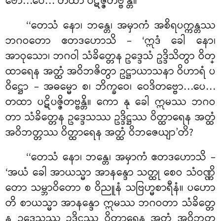
ဗော…ပေ… တထာ ပဋိဇ္ဇိတဗ္ဗ’န္တိ။
‘‘တေသံ
နော၊ ဘန္တေ၊ အမှာကံ အစိရပက္ကန္တဿ
ဘဂဝတော ဧတဒဟောသိ – ‘ဣဒံ ခေါ နော၊
အာဝုသော၊ ဘဂဝါ သံခိတ္တေန ဥဒ္ဒေသံ ဥဒ္ဒိသိတွာ ဝိတ္
ထာရေန
အတ္ထံ အဝိဘဇိတွာ ဥဋ္ဌာယာသနာ ဝိဟာရံ ပ
ဝိဋ္ဌော – အဓမ္မော စ၊ ဘိက္ခဝေ၊ ဝေဒိတဗ္ဗော…ပေ…
တထာ ပဋိပဇ္ဇိတဗ္ဗန္တိ။ ကော နု ခေါ ဣမဿ ဘဂဝ
တာ သံခိတ္တေန ဥဒ္ဒေသဿ ဥဒ္ဒိဋ္ဌဿ ဝိတ္ထာရေန အတ္ထံ
အဝိဘတ္တဿ ဝိတ္ထာရေန အတ္ထံ ဝိဘဇေယျာ’တိ?
‘‘တေသံ
နော၊ ဘန္တေ၊ အမှာကံ ဧတဒဟောသိ –
‘အယံ ခေါ အာယသ္မာ အာနန္ဒော သတ္ထု စေဝ သံဝဏ္ဏိ
တော သမ္ဘာဝိတော စ ဝိညူနံ သဗြဟ္မစာရီနံ။ ပဟော
တိ စာယသ္မာ အာနန္ဒော ဣမဿ ဘဂဝတာ သံခိတ္တေ
န ဥဒ္ဒေသဿ ဥဒ္ဒိဋ္ဌဿ ဝိတ္ထာရေန အတ္ထံ အဝိဘတ္