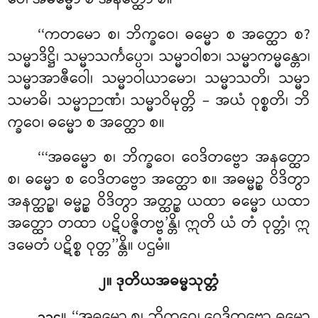
‘‘ကတမော စ၊ ဘိက္ခဝေ၊ ဓမ္မော စ အတ္ထော စ?
သမ္မာဒိဋ္ဌိ၊ သမ္မာသင်္ကပ္ပော၊ သမ္မာဝါစာ၊ သမ္မာကမ္မန္တော၊
သမ္မာအာဇီဝေါ၊ သမ္မာဝါယာမော၊ သမ္မာသတိ၊ သမ္မာ
သမာဓိ၊ သမ္မာဉာဏံ၊ သမ္မာဝိမုတ္တိ – အယံ ဝုစ္စတိ၊ ဘိ
က္ခဝေ၊ ဓမ္မော စ အတ္ထော စ။
‘‘‘အဓမ္မော စ၊ ဘိက္ခဝေ၊ ဝေဒိတဗ္ဗော အနတ္ထော
စ၊ ဓမ္မော စ ဝေဒိတဗ္ဗော အတ္ထော စ။ အဓမ္မဉ္စ ဝိဒိတွာ
အနတ္ထဉ္စ၊ ဓမ္မဉ္စ ဝိဒိတွာ အတ္ထဉ္စ ယထာ ဓမ္မော ယထာ
အတ္ထော တထာ ပဋိပဇ္ဇိတဗ္ဗ’န္တိ၊ ဣတိ ယံ တံ ဝုတ္တံ၊ ဣ
ဒမေတံ ပဋိစ္စ ဝုတ္တ’’န္တိ။ ပဌမံ။
၂။ ဒုတိယအဓမ္မသုတ္တံ
။ ‘‘အဓမ္မော စ၊ ဘိက္ခဝေ၊ ဝေဒိတဗ္ဗော ဓမ္မော
၁၁၄