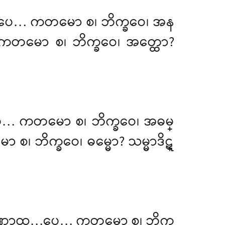
ာထ…ပေ… ကတမော စ၊ ဘိက္ခဝေ၊ အန
ာ။ ကတမော စ၊ ဘိက္ခဝေ၊ အတ္ထော?
ေ… ကတမော စ၊ ဘိက္ခဝေ၊ အဓမ္
ော စ၊ ဘိက္ခဝေ၊ ဓမ္မော? သမ္မာဒိဋ္
တံ သုဏာထ…ပေ… ကတမော စ၊ ဘိက္ခ