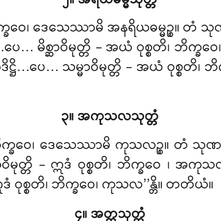
ါ၊ ဘိက္ခဝေ၊ ဒေသေဿာမိ အနရိယဓမ္မဉ္စ။ 
ဌိ…ပေ… မိစ္ဆာဝိမုတ္တိ – အယံ ဝုစ္စတိ၊ ဘိ
ိဋ္ဌိ…ပေ… သမ္မာဝိမုတ္တိ – အယံ ဝုစ္စတိ၊ ဘ
၃။ အကုသလသုတ္တံ
 ဘိက္ခဝေ၊ ဒေသေဿာမိ ကုသလဉ္စ။ တံ သ
ဝိမုတ္တိ – ဣဒံ ဝုစ္စတိ၊ ဘိက္ခဝေ
၊ အကုသလ
ဣဒံ ဝုစ္စတိ၊ ဘိက္ခဝေ၊ ကုသလ’’န္တိ။ တတိယံ။
၄။ အတ္ထသုတ္တံ