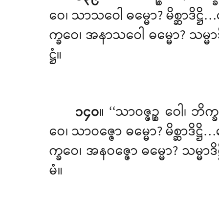
ဝေ၊ သာသဝေါ
ဓမ္မော? မိစ္ဆာဒိဋ
က္ခဝေ၊ အနာသဝေါ ဓမ္မော? သမ္မာဒ
ဋ္ဌံ။
၁၄၀
။ ‘‘သာဝဇ္ဇဉ္စ ဝေါ၊ 
ဝေ၊ သာဝဇ္ဇော ဓမ္မော? မိစ္ဆာဒိဋ္ဌိ…
က္ခဝေ၊ အနဝဇ္ဇော ဓမ္မော? သမ္မာဒိ
မံ။