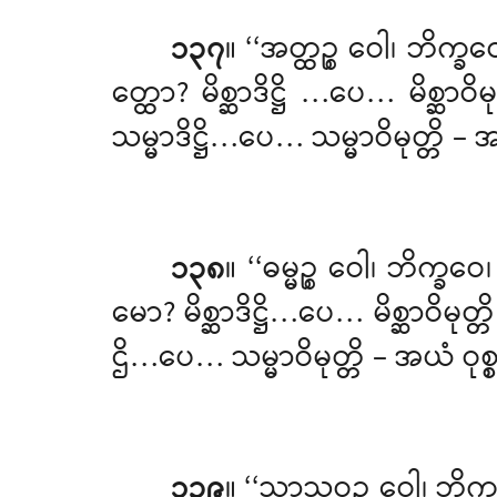
၁၃၇
။ ‘‘အတ္ထဉ္စ ဝေါ၊ ဘ
တ္ထော? မိစ္ဆာဒိဋ္ဌိ
…ပေ… မိစ္ဆာဝိမ
သမ္မာဒိဋ္ဌိ…ပေ… သမ္မာဝိမုတ္တိ – 
၁၃၈
။ ‘‘ဓမ္မဉ္စ
ဝေါ၊ ဘိက္ခ
မော? မိစ္ဆာဒိဋ္ဌိ…ပေ… မိစ္ဆာဝိမ
ဌိ…ပေ… သမ္မာဝိမုတ္တိ – အယံ ဝုစ္စ
၁၃၉
။ ‘‘သာသဝဉ္စ ဝေါ၊ ဘ