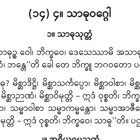
(၁၄) ၄။ သာဓုဝဂ္ဂေါ
၁။ သာဓုသုတ္တံ
ာဓုဉ္စ
ဝေါ၊ ဘိက္ခဝေ၊ ဒေသေဿာမိ အသာဓု
၊ ဘန္တေ’’တိ ခေါ တေ ဘိက္ခူ ဘဂဝတော 
္ဆာဒိဋ္ဌိ၊ မိစ္ဆာသင်္ကပ္ပော၊ မိစ္ဆာဝါစာ၊ မိစ္
မိစ္ဆာဉာဏံ၊ မိစ္ဆာဝိမုတ္တိ – ဣဒံ ဝုစ္စတိ၊ 
ပော၊ သမ္မာဝါစာ သမ္မာကမ္မန္တော၊ သမ္မာအာ
ုတ္တိ – ဣဒံ ဝုစ္စတိ၊ ဘိက္ခဝေ၊ သာဓူ’’တိ။ ပဌ
၂။ အရိယဓမ္မသုတ္တံ