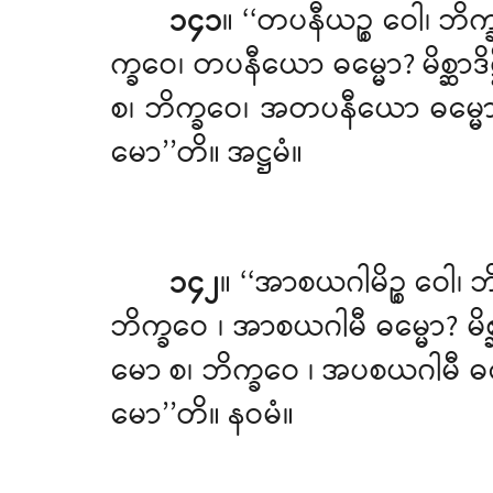
၁၄၁
။ ‘‘တပနီယဉ္စ
ဝေါ၊ ဘိ
က္ခဝေ၊ တပနီယော ဓမ္မော? မိစ္ဆာဒ
စ၊ ဘိက္ခဝေ၊ အတပနီယော ဓမ္မော?
မော’’တိ။ အဋ္ဌမံ။
၁၄၂
။ ‘‘အာစယဂါမိဉ္စ ဝေ
ဘိက္ခဝေ
၊ အာစယဂါမီ ဓမ္မော? မိစ
မော စ၊ ဘိက္ခဝေ
၊ အပစယဂါမီ ဓမ္
မော’’တိ။ နဝမံ။