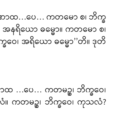
တံ သုဏာထ…ပေ… ကတမော စ၊ ဘိက္ခ
က္ခဝေ၊ အနရိယော ဓမ္မော။ ကတမော စ၊
ိက္ခဝေ၊ အရိယော ဓမ္မော’’တိ။ ဒုတိ
ုဏာထ
…ပေ… ကတမဉ္စ၊ ဘိက္ခဝေ၊
ံ။ ကတမဉ္စ၊ ဘိက္ခဝေ၊ ကုသလံ?