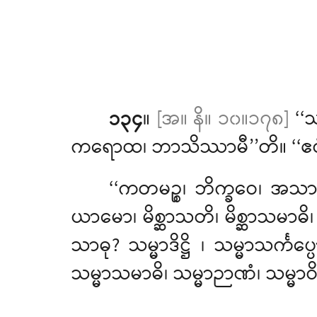
၁၃၄
။
[အ။ နိ။ ၁၀။၁၇၈]
‘‘သ
ကရောထ၊ ဘာသိဿာမီ’’တိ။ ‘‘ဧဝံ
‘‘ကတမဉ္စ၊ ဘိက္ခဝေ၊ အသာဓု? မိစ
ယာမော၊ မိစ္ဆာသတိ၊ မိစ္ဆာသမာဓိ၊ 
သာဓု? သမ္မာဒိဋ္ဌိ
၊ သမ္မာသင်္ကပ္
သမ္မာသမာဓိ၊ သမ္မာဉာဏံ၊ သမ္မာဝိမ