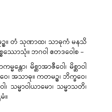
ဉ္စ။ တံ သုဏာထ၊ သာဓုကံ မနသိ
ပစ္စဿောသုံ။ ဘဂဝါ ဧတဒဝေါစ –
ဆာကမ္မန္တော၊ မိစ္ဆာအာဇီဝေါ၊ မိစ္ဆာဝါ
ဘိက္ခဝေ၊ အသာဓု။ ကတမဉ္စ၊ ဘိက္ခဝေ၊
ဇီဝေါ၊ သမ္မာဝါယာမော၊ သမ္မာသတိ၊
မံ။