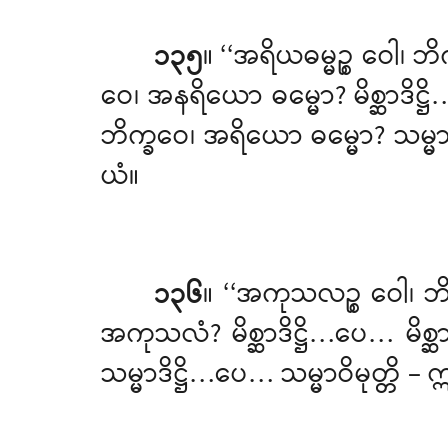
၁၃၅
။ ‘‘အရိယဓမ္မဉ္စ ဝေ
ဝေ၊ အနရိယော ဓမ္မော? မိစ္ဆာဒိဋ္
ဘိက္ခဝေ၊ အရိယော ဓမ္မော? သမ္မာဒ
ယံ။
၁၃၆
။ ‘‘အကုသလဉ္စ ဝေါ၊
အကုသလံ? မိစ္ဆာဒိဋ္ဌိ…ပေ… မိစ္ဆာ
သမ္မာဒိဋ္ဌိ…ပေ… သမ္မာဝိမုတ္တိ – 