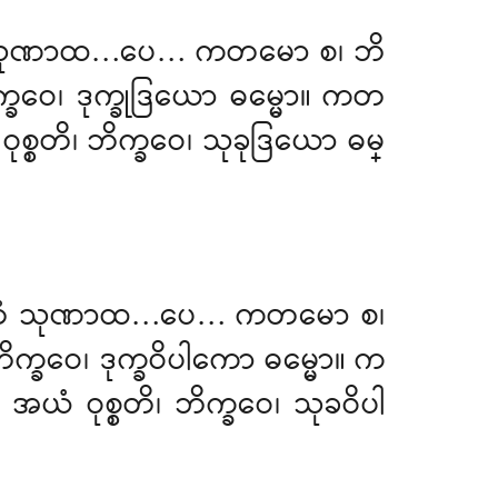
္စ။ တံ သုဏာထ…ပေ… ကတမော စ၊ ဘိ
 ဘိက္ခဝေ၊ ဒုက္ခုဒြယော ဓမ္မော။ ကတ
ဝုစ္စတိ၊ ဘိက္ခဝေ၊ သုခုဒြယော ဓမ္
ဉ္စ။ တံ သုဏာထ…ပေ… ကတမော စ၊
၊ ဘိက္ခဝေ၊ ဒုက္ခဝိပါကော ဓမ္မော။ က
 အယံ ဝုစ္စတိ၊ ဘိက္ခဝေ၊ သုခဝိပါ