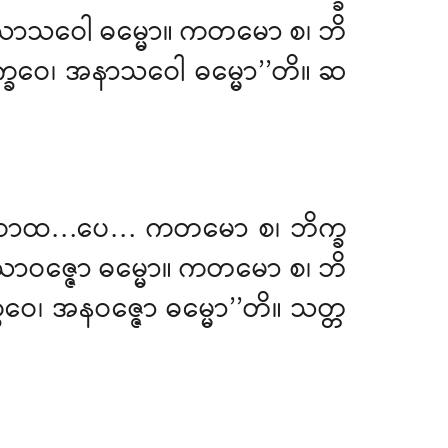
္ခဝေ၊ သာသဝေါ ဓမ္မော။ ကတမော စ၊ ဘိ
ဘိက္ခဝေ၊ အနာသဝေါ ဓမ္မော’’တိ။ ဆ
 တံ သုဏာထ…ပေ… ကတမော စ၊ ဘိက္ခ
၊ သာဝဇ္ဇော ဓမ္မော။ ကတမော စ၊ ဘိ
က္ခဝေ၊ အနဝဇ္ဇော ဓမ္မော’’တိ။ သတ္တ