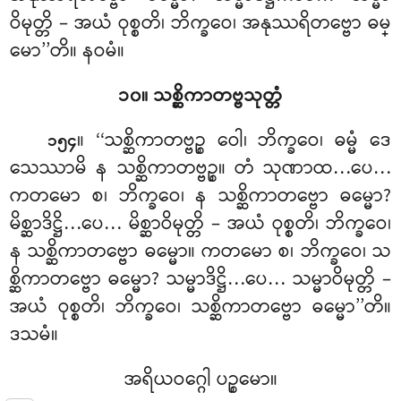
ဝိမုတ္တိ – အယံ ဝုစ္စတိ၊ ဘိက္ခဝေ၊ အနုဿရိတဗ္ဗော ဓမ္
မော’’တိ။ နဝမံ။
၁၀။ သစ္ဆိကာတဗ္ဗသုတ္တံ
။ ‘‘သစ္ဆိကာတဗ္ဗဉ္စ
ဝေါ၊ ဘိက္ခဝေ၊ ဓမ္မံ ဒေ
၁၅၄
သေဿာမိ န သစ္ဆိကာတဗ္ဗဉ္စ။ တံ သုဏာထ…ပေ…
ကတမော စ၊ ဘိက္ခဝေ၊ န သစ္ဆိကာတဗ္ဗော ဓမ္မော?
မိစ္ဆာဒိဋ္ဌိ…ပေ… မိစ္ဆာဝိမုတ္တိ – အယံ ဝုစ္စတိ၊ ဘိက္ခဝေ၊
န သစ္ဆိကာတဗ္ဗော ဓမ္မော။ ကတမော စ၊ ဘိက္ခဝေ၊ သ
စ္ဆိကာတဗ္ဗော ဓမ္မော? သမ္မာဒိဋ္ဌိ…ပေ… သမ္မာဝိမုတ္တိ –
အယံ ဝုစ္စတိ၊ ဘိက္ခဝေ၊ သစ္ဆိကာတဗ္ဗော ဓမ္မော’’တိ။
ဒသမံ။
အရိယဝဂ္ဂေါ ပဉ္စမော။