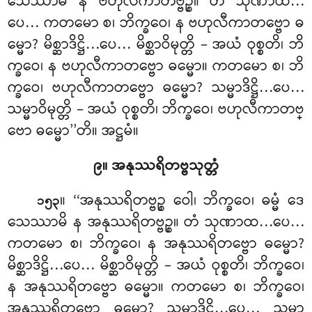
သေဿာမိ န ဗဟုလီကာတဗ္ဗဉ္စ။ တံ သုဏာထ…
ပေ… ကတမော စ၊ ဘိက္ခဝေ၊ န ဗဟုလီကာတဗ္ဗော ဓ
မ္မော? မိစ္ဆာဒိဋ္ဌိ…ပေ… မိစ္ဆာဝိမုတ္တိ – အယံ ဝုစ္စတိ၊ ဘိ
က္ခဝေ၊ န ဗဟုလီကာတဗ္ဗော ဓမ္မော။ ကတမော စ၊ ဘိ
က္ခဝေ၊ ဗဟုလီကာတဗ္ဗော ဓမ္မော? သမ္မာဒိဋ္ဌိ…ပေ…
သမ္မာဝိမုတ္တိ – အယံ ဝုစ္စတိ၊ ဘိက္ခဝေ၊ ဗဟုလီကာတဗ္
ဗော ဓမ္မော’’တိ။ အဋ္ဌမံ။
၉။ အနုဿရိတဗ္ဗသုတ္တံ
။ ‘‘အနုဿရိတဗ္ဗဉ္စ
ဝေါ၊ ဘိက္ခဝေ၊ ဓမ္မံ ဒေ
၁၅၃
သေဿာမိ န အနုဿရိတဗ္ဗဉ္စ။ တံ သုဏာထ…ပေ…
ကတမော စ၊ ဘိက္ခဝေ၊ န အနုဿရိတဗ္ဗော ဓမ္မော?
မိစ္ဆာဒိဋ္ဌိ…ပေ… မိစ္ဆာဝိမုတ္တိ – အယံ ဝုစ္စတိ၊ ဘိက္ခဝေ၊
န အနုဿရိတဗ္ဗော ဓမ္မော။ ကတမော စ၊ ဘိက္ခဝေ၊
အနုဿရိတဗ္ဗော ဓမ္မော? သမ္မာဒိဋ္ဌိ…ပေ… သမ္မာ