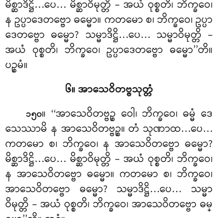
မိစ္ဆာဒိဋ္ဌိ…ပေ… မိစ္ဆာဝိမုတ္တိ – အယံ ဝုစ္စတိ၊ ဘိက္ခဝေ၊
န ဥပ္ပာဒေတဗ္ဗော ဓမ္မော။ ကတမော
စ၊ ဘိက္ခဝေ၊ ဥပ္ပာ
ဒေတဗ္ဗော ဓမ္မော? သမ္မာဒိဋ္ဌိ…ပေ… သမ္မာဝိမုတ္တိ –
အယံ ဝုစ္စတိ၊ ဘိက္ခဝေ၊ ဥပ္ပာဒေတဗ္ဗော ဓမ္မော’’တိ။
ပဉ္စမံ။
၆။ အာသေဝိတဗ္ဗသုတ္တံ
။ ‘‘အာသေဝိတဗ္ဗဉ္စ ဝေါ၊ ဘိက္ခဝေ၊ ဓမ္မံ ဒေ
၁၅၀
သေဿာမိ န အာသေဝိတဗ္ဗဉ္စ။ တံ သုဏာထ…ပေ…
ကတမော စ၊ ဘိက္ခဝေ၊ န အာသေဝိတဗ္ဗော ဓမ္မော?
မိစ္ဆာဒိဋ္ဌိ…ပေ… မိစ္ဆာဝိမုတ္တိ – အယံ ဝုစ္စတိ၊ ဘိက္ခဝေ၊
န အာသေဝိတဗ္ဗော ဓမ္မော။ ကတမော စ၊ ဘိက္ခဝေ၊
အာသေဝိတဗ္ဗော ဓမ္မော? သမ္မာဒိဋ္ဌိ…ပေ… သမ္မာ
ဝိမုတ္တိ – အယံ ဝုစ္စတိ၊ ဘိက္ခဝေ၊ အာသေဝိတဗ္ဗော ဓမ္