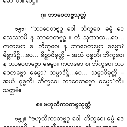
မော’’တိ။ ဆဋ္ဌံ။
၇။ ဘာဝေတဗ္ဗသုတ္တံ
။ ‘‘ဘာဝေတဗ္ဗဉ္စ
ဝေါ၊ ဘိက္ခဝေ၊ ဓမ္မံ ဒေ
၁၅၁
သေဿာမိ န ဘာဝေတဗ္ဗဉ္စ
။ တံ သုဏာထ…ပေ…
ကတမော စ၊ ဘိက္ခဝေ၊ န ဘာဝေတဗ္ဗော ဓမ္မော?
မိစ္ဆာဒိဋ္ဌိ…ပေ… မိစ္ဆာဝိမုတ္တိ – အယံ ဝုစ္စတိ၊ ဘိက္ခဝေ၊
န ဘာဝေတဗ္ဗော ဓမ္မော။ ကတမော စ၊ ဘိက္ခဝေ၊ ဘာ
ဝေတဗ္ဗော ဓမ္မော? သမ္မာဒိဋ္ဌိ…ပေ… သမ္မာဝိမုတ္တိ –
အယံ ဝုစ္စတိ၊ ဘိက္ခဝေ၊ ဘာဝေတဗ္ဗော ဓမ္မော’’တိ။
သတ္တမံ။
၈။ ဗဟုလီကာတဗ္ဗသုတ္တံ
။ ‘‘ဗဟုလီကာတဗ္ဗဉ္စ
ဝေါ၊ ဘိက္ခဝေ၊ ဓမ္မံ ဒေ
၁၅၂