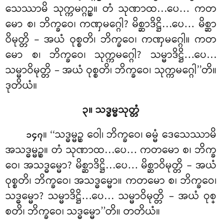
သေဿာမိ သုက္ကမဂ္ဂဉ္စ။ တံ သုဏာထ…ပေ… ကတ
မော
စ၊ ဘိက္ခဝေ၊ ကဏှမဂ္ဂေါ? မိစ္ဆာဒိဋ္ဌိ…ပေ… မိစ္ဆာ
ဝိမုတ္တိ – အယံ
ဝုစ္စတိ၊ ဘိက္ခဝေ၊ ကဏှမဂ္ဂေါ။ ကတ
မော စ၊ ဘိက္ခဝေ၊ သုက္ကမဂ္ဂေါ? သမ္မာဒိဋ္ဌိ…ပေ…
သမ္မာဝိမုတ္တိ – အယံ ဝုစ္စတိ၊ ဘိက္ခဝေ၊ သုက္ကမဂ္ဂေါ’’တိ။
ဒုတိယံ။
၃။ သဒ္ဓမ္မသုတ္တံ
။ ‘‘သဒ္ဓမ္မဉ္စ ဝေါ၊ ဘိက္ခဝေ၊ ဓမ္မံ ဒေသေဿာမိ
၁၄၇
အသဒ္ဓမ္မဉ္စ။ တံ သုဏာထ…ပေ… ကတမော စ၊ ဘိက္ခ
ဝေ၊ အသဒ္ဓမ္မော? မိစ္ဆာဒိဋ္ဌိ…ပေ… မိစ္ဆာဝိမုတ္တိ – အယံ
ဝုစ္စတိ၊ ဘိက္ခဝေ၊ အသဒ္ဓမ္မော။ ကတမော စ၊ ဘိက္ခဝေ၊
သဒ္ဓမ္မော? သမ္မာဒိဋ္ဌိ…ပေ… သမ္မာဝိမုတ္တိ – အယံ ဝုစ္
စတိ၊ ဘိက္ခဝေ၊ သဒ္ဓမ္မော’’တိ။ တတိယံ။