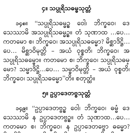
၄။ သပ္ပုရိသဓမ္မသုတ္တံ
။ ‘‘သပ္ပုရိသဓမ္မဉ္စ ဝေါ၊ ဘိက္ခဝေ၊ ဒေ
၁၄၈
သေဿာမိ အသပ္ပုရိသဓမ္မဉ္စ။ တံ
သုဏာထ
…ပေ…
ကတမော စ၊ ဘိက္ခဝေ၊ အသပ္ပုရိသဓမ္မော? မိစ္ဆာဒိဋ္ဌိ…
ပေ… မိစ္ဆာဝိမုတ္တိ – အယံ ဝုစ္စတိ၊ ဘိက္ခဝေ၊ အ
သပ္ပုရိသဓမ္မော။ ကတမော စ၊ ဘိက္ခဝေ၊ သပ္ပုရိသဓမ္
မော? သမ္မာဒိဋ္ဌိ…ပေ… သမ္မာဝိမုတ္တိ – အယံ ဝုစ္စတိ၊
ဘိက္ခဝေ၊ သပ္ပုရိသဓမ္မော’’တိ။ စတုတ္ထံ။
၅။ ဥပ္ပာဒေတဗ္ဗသုတ္တံ
။ ‘‘ဥပ္ပာဒေတဗ္ဗဉ္စ ဝေါ၊ ဘိက္ခဝေ၊ ဓမ္မံ ဒေ
၁၄၉
သေဿာမိ န ဥပ္ပာဒေတဗ္ဗဉ္စ။ တံ သုဏာထ…ပေ…
ကတမော စ၊ ဘိက္ခဝေ၊ န ဥပ္ပာဒေတဗ္ဗော ဓမ္မော?