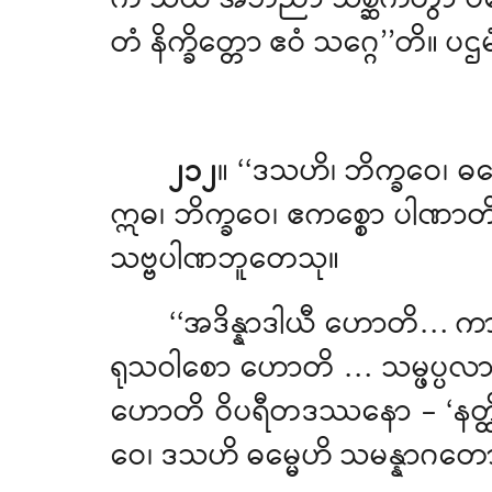
ကံ သယံ အဘိညာ သစ္ဆိကတွာ ပဝ
တံ နိက္ခိတ္တော ဧဝံ သဂ္ဂေ’’တိ။ ပဌမ
၂၁၂
။ ‘‘ဒသဟိ၊ ဘိက္ခဝေ၊ 
ဣဓ၊ ဘိက္ခဝေ၊ ဧကစ္စော ပါဏာ
သဗ္ဗပါဏဘူတေသု။
‘‘အဒိန္နာဒါယီ ဟောတိ… 
ရုသဝါစော ဟောတိ
… သမ္ဖပ္ပ
ဟောတိ ဝိပရီတဒဿနော – ‘နတ္ထိ
ဝေ၊ ဒသဟိ ဓမ္မေဟိ သမန္နာဂတော