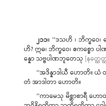
၂၁၁
။ ‘‘ဒသဟိ
၊ ဘိက္ခဝေ
ဟိ? ဣဓ၊ ဘိက္ခဝေ၊ ဧကစ္စော 
န္နော သဗ္ဗပါဏဘူတေသု
[နတ္ထေတ
‘‘အဒိန္နာဒါယီ ဟောတိ။ ယံ
တံ အာဒါတာ ဟောတိ။
‘‘ကာမေသု မိစ္ဆာစာရီ ဟေ
ဘဂိနိရက္ခိတာ ဉာတိရက္ခိတာ ဂေ