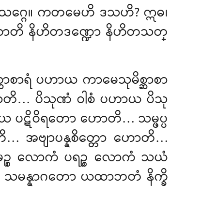
ဧဝံ သဂ္ဂေ။ ကတမေဟိ ဒသဟိ? ဣဓ၊
ောတိ နိဟိတဒဏ္ဍော နိဟိတသတ္
္ဆာစာရံ ပဟာယ ကာမေသုမိစ္ဆာစာ
တိ… ပိသုဏံ ဝါစံ ပဟာယ ပိသု
 ပဋိဝိရတော ဟောတိ… သမ္ဖပ္ပ
ိ… အဗျာပန္နစိတ္တော ဟောတိ…
မဉ္စ လောကံ ပရဉ္စ လောကံ သယံ
ဟိ သမန္နာဂတော ယထာဘတံ နိက္ခိ