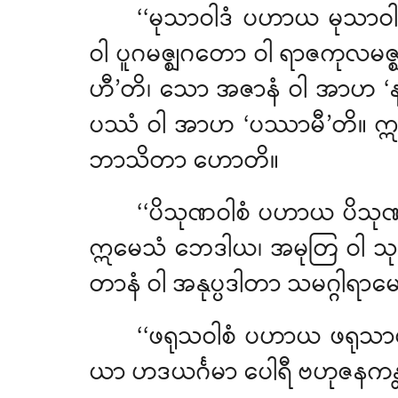
‘‘မုသာဝါဒံ
ပဟာယ မုသာဝါဒ
ဝါ ပူဂမဇ္ဈဂတော ဝါ ရာဇကုလမဇ္
ဟီ’တိ၊ သော အဇာနံ ဝါ အာဟ ‘န
ပဿံ ဝါ အာဟ ‘ပဿာမီ’တိ။ ဣတိ
ဘာသိတာ ဟောတိ။
‘‘ပိသုဏဝါစံ
ပဟာယ ပိသုဏ
ဣမေသံ ဘေဒါယ၊ အမုတြ ဝါ သု
တာနံ ဝါ အနုပ္ပဒါတာ သမဂ္ဂါရာ
‘‘ဖရုသဝါစံ ပဟာယ ဖရုသ
ယာ ဟဒယင်္ဂမာ ပေါရီ ဗဟုဇနကန