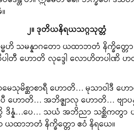
ေဒေန္တီ’တိ။ ဣမေဟိ ခေါ၊ ဘိက္ခဝေ၊ ဒသ
ံ။
၂။ ဒုတိယနိရယသဂ္ဂသုတ္တံ
ဓမ္မေဟိ သမန္နာဂတော ယထာဘတံ နိက္ခိတ္
တိပါတီ ဟောတိ လုဒ္ဒေါ လောဟိတပါဏိ ဟ
ကာမေသုမိစ္ဆာစာရီ ဟောတိ… မုသာဝါဒီ 
လာပီ ဟောတိ… အဘိဇ္ဈာလု
ဟောတိ… ဗျာပန္န
 ဒိန္နံ…ပေ… သယံ အဘိညာ သစ္ဆိကတွာ ပဝေ
 ယထာဘတံ နိက္ခိတ္တော ဧဝံ နိရယေ။