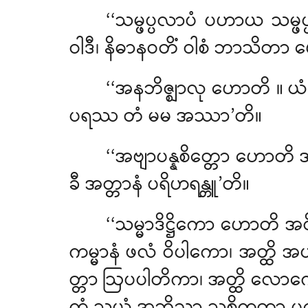
‘‘သမ္ဖပ္ပလာပံ ပဟာယ သမ္ဖ
ဝါဒီ၊ နိဓာနဝတိံ ဝါစံ ဘာသိတ
‘‘အနဘိဇ္ဈာလု ဟောတိ
။ ယ
ပရဿ တံ မမ အဿာ’တိ။
‘‘အဗျာပန္နစိတ္တော ဟောတိ 
ခီ အတ္တာနံ ပရိဟရန္တူ’တိ။
‘‘သမ္မာဒိဋ္ဌိကော ဟောတိ အဝိ
ကမ္မာနံ ဖလံ ဝိပါကော၊ အတ္ထိ 
တ္တာ ဩပပါတိကာ၊ အတ္ထိ လောကေ