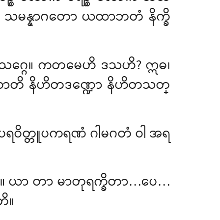
ဟိ သမန္နာဂတော ယထာဘတံ နိက္ခိ
ဧဝံ သဂ္ဂေ။ ကတမေဟိ ဒသဟိ? ဣဓ၊
ောတိ နိဟိတဒဏ္ဍော နိဟိတသတ္
 ပရဝိတ္တူပကရဏံ ဂါမဂတံ ဝါ အရ
ာတိ။ ယာ တာ မာတုရက္ခိတာ…ပေ…
တိ။