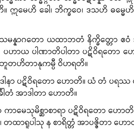
တိ။ ဣမေဟိ ခေါ၊ ဘိက္ခဝေ၊ ဒသဟိ ဓမ္မေ
ဟိ သမန္နာဂတော ယထာဘတံ နိက္ခိတ္တော 
ါတံ ပဟာယ ပါဏာတိပါတာ ပဋိဝိရတော ဟ
ဏဘူတဟိတာနုကမ္ပီ ဝိဟရတိ။
န္နာဒါနာ ပဋိဝိရတော ဟောတိ။ ယံ တံ ပရဿ
င်္ခါတံ အာဒါတာ ဟောတိ။
ာယ ကာမေသုမိစ္ဆာစာရာ ပဋိဝိရတော ဟေ
ိ၊ တထာရူပါသု န စာရိတ္တံ အာပဇ္ဇိတာ ဟော