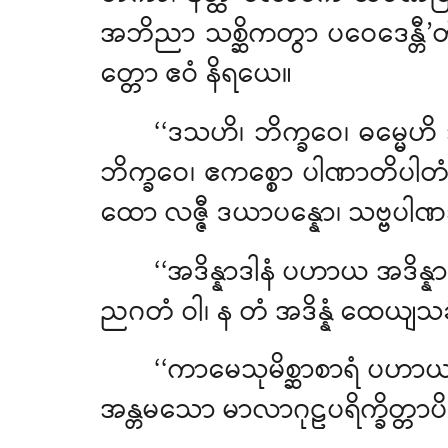
အဘိညာ သစ္ဆိကတွာ ပဝေဒေန္တီ’
တ္တော ဧဝံ နိရယေ။
‘‘ဒသဟိ၊ ဘိက္ခဝေ၊ ဓမ္မေ
ဘိက္ခဝေ၊ ဧကစ္စော ပါဏာတိပ
ထော လဇ္ဇီ ဒယာပန္နော၊ သဗ္ဗပါ
‘‘အဒိန္နာဒါနံ ပဟာယ အဒိ
ညဂတံ ဝါ၊ န
တံ အဒိန္နံ ထေယျသ
‘‘ကာမေသုမိစ္ဆာစာရံ ပဟ
အန္တမသော မာလာဂုဠပရိက္ခိတ္တာပ