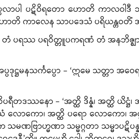
ပ္ပလာပါ ပဋိဝိရတော ဟောတိ ကာလဝါဒီ ဘူတ
ာ ဟောတိ ကာလေန သာပဒေသံ ပရိယန္တဝတိံ 
ံ တံ ပရဿ ပရဝိတ္တူပကရဏံ တံ အနဘိဇ
အပ္ပဒုဋ္ဌမနသင်္ကပ္ပော – ‘ဣမေ သတ္တာ အဝေ
ပရီတဒဿနော – ‘အတ္ထိ ဒိန္နံ၊ အတ္ထိ ယိဋ္ဌံ၊
အယံ လောကော၊ အတ္ထိ ပရော လောကော၊ အတ္
 သမဏဗြာဟ္မဏာ သမ္မဂ္ဂတာ သမ္မာပဋိပန္