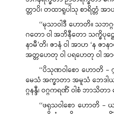
တ္တာပိ၊ တထာရူပါသု စာရိတ္တံ အာ
‘‘မုသာဝါဒီ ဟောတိ။ သဘဂ္
ဂတော ဝါ အဘိနီတော သက္ခိပုဋ္ဌ
နာမီ’တိ၊ ဇာနံ ဝါ အာဟ ‘န ဇ
အတ္တဟေတု ဝါ ပရဟေတု ဝါ အာမ
‘‘ပိသုဏဝါစော ဟောတိ –
မေသံ အက္ခာတာ အမူသံ ဘေဒါယ။ ဣတ
ဂ္ဂနန္ဒီ၊ ဝဂ္ဂကရဏိံ ဝါစံ ဘာသိတ
‘‘ဖရုသဝါစော
ဟောတိ – ယ