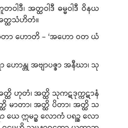
ဝါဒီ၊ အတ္ထဝါဒီ ဓမ္မဝါဒီ ဝိနယ
အတ္ထသံဟိတံ။
္ဈာတာ ဟောတိ – ‘အဟော ဝတ ယံ
ရာ ဟောန္တု အဗျာပဇ္ဇာ အနီဃာ၊ သု
 အတ္ထိ ဟုတံ၊ အတ္ထိ သုကဋဒုက္ကဋာနံ
ထိ မာတာ၊ အတ္ထိ ပိတာ၊ အတ္ထိ သ
နာ
ယေ ဣမဉ္စ လောကံ ပရဉ္စ လော