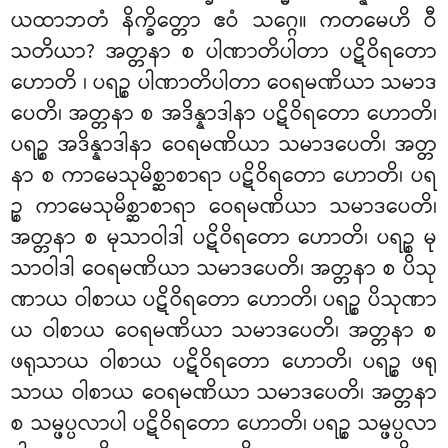
ယထာဘတံ နိက္ခိတ္တော ဧဝံ သဂ္ဂေ။ ကတမေဟိ ဝီ
သတိယာ? အတ္တနာ စ ပါဏာတိပါတာ ပဋိဝိရတော
ဟောတိ
၊ ပရဉ္စ ပါဏာတိပါတာ ဝေရမဏိယာ သမာဒ
ပေတိ၊ အတ္တနာ စ အဒိန္နာဒါနာ ပဋိဝိရတော ဟောတိ၊
ပရဉ္စ အဒိန္နာဒါနာ ဝေရမဏိယာ သမာဒပေတိ၊ အတ္တ
နာ စ ကာမေသုမိစ္ဆာစာရာ ပဋိဝိရတော ဟောတိ၊ ပရ
ဉ္စ ကာမေသုမိစ္ဆာစာရာ ဝေရမဏိယာ သမာဒပေတိ၊
အတ္တနာ စ မုသာဝါဒါ ပဋိဝိရတော ဟောတိ၊ ပရဉ္စ မု
သာဝါဒါ ဝေရမဏိယာ သမာဒပေတိ၊ အတ္တနာ စ ပိသု
ဏာယ ဝါစာယ ပဋိဝိရတော ဟောတိ၊ ပရဉ္စ ပိသုဏာ
ယ ဝါစာယ ဝေရမဏိယာ သမာဒပေတိ၊ အတ္တနာ စ
ဖရုသာယ ဝါစာယ ပဋိဝိရတော ဟောတိ၊ ပရဉ္စ ဖရု
သာယ ဝါစာယ ဝေရမဏိယာ သမာဒပေတိ၊ အတ္တနာ
စ သမ္ဖပ္ပလာပါ ပဋိဝိရတော ဟောတိ၊ ပရဉ္စ သမ္ဖပ္ပလာ