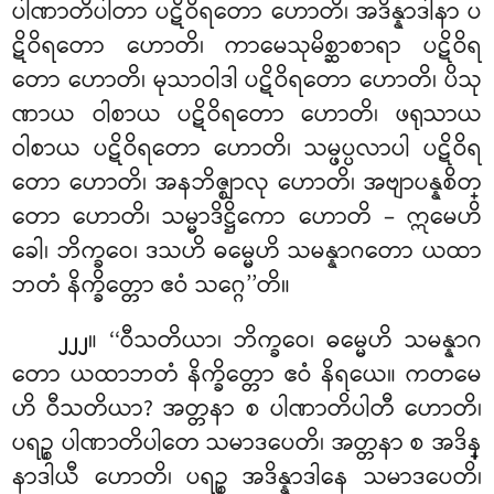
ပါဏာတိပါတာ ပဋိဝိရတော ဟောတိ၊ အဒိန္နာဒါနာ ပ
ဋိဝိရတော ဟောတိ၊ ကာမေသုမိစ္ဆာစာရာ ပဋိဝိရ
တော ဟောတိ၊ မုသာဝါဒါ ပဋိဝိရတော ဟောတိ၊ ပိသု
ဏာယ ဝါစာယ ပဋိဝိရတော ဟောတိ၊ ဖရုသာယ
ဝါစာယ ပဋိဝိရတော ဟောတိ၊ သမ္ဖပ္ပလာပါ ပဋိဝိရ
တော ဟောတိ၊ အနဘိဇ္ဈာလု ဟောတိ၊ အဗျာပန္နစိတ္
တော ဟောတိ၊ သမ္မာဒိဋ္ဌိကော ဟောတိ – ဣမေဟိ
ခေါ၊ ဘိက္ခဝေ၊ ဒသဟိ ဓမ္မေဟိ သမန္နာဂတော ယထာ
ဘတံ နိက္ခိတ္တော ဧဝံ သဂ္ဂေ’’တိ။
။ ‘‘ဝီသတိယာ၊ ဘိက္ခဝေ၊ ဓမ္မေဟိ သမန္နာဂ
၂၂၂
တော ယထာဘတံ နိက္ခိတ္တော ဧဝံ နိရယေ။ ကတမေ
ဟိ ဝီသတိယာ? အတ္တနာ စ ပါဏာတိပါတီ ဟောတိ၊
ပရဉ္စ ပါဏာတိပါတေ သမာဒပေတိ၊ အတ္တနာ စ အဒိန္
နာဒါယီ ဟောတိ၊ ပရဉ္စ အဒိန္နာဒါနေ သမာဒပေတိ၊