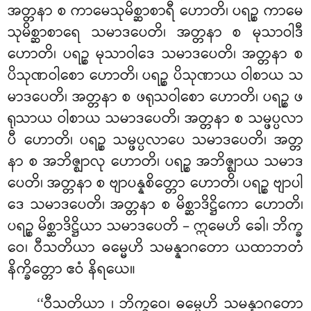
အတ္တနာ စ ကာမေသုမိစ္ဆာစာရီ ဟောတိ၊ ပရဉ္စ ကာမေ
သုမိစ္ဆာစာရေ သမာဒပေတိ၊ အတ္တနာ စ မုသာဝါဒီ
ဟောတိ၊ ပရဉ္စ မုသာဝါဒေ သမာဒပေတိ၊ အတ္တနာ စ
ပိသုဏဝါစော ဟောတိ၊ ပရဉ္စ ပိသုဏာယ ဝါစာယ သ
မာဒပေတိ၊ အတ္တနာ စ ဖရုသဝါစော ဟောတိ၊ ပရဉ္စ ဖ
ရုသာယ ဝါစာယ သမာဒပေတိ၊ အတ္တနာ စ သမ္ဖပ္ပလာ
ပီ ဟောတိ၊ ပရဉ္စ သမ္ဖပ္ပလာပေ သမာဒပေတိ၊ အတ္တ
နာ စ အဘိဇ္ဈာလု ဟောတိ၊ ပရဉ္စ အဘိဇ္ဈာယ သမာဒ
ပေတိ၊ အတ္တနာ စ ဗျာပန္နစိတ္တော ဟောတိ၊ ပရဉ္စ ဗျာပါ
ဒေ သမာဒပေတိ၊ အတ္တနာ စ မိစ္ဆာဒိဋ္ဌိကော ဟောတိ၊
ပရဉ္စ မိစ္ဆာဒိဋ္ဌိယာ သမာဒပေတိ – ဣမေဟိ ခေါ၊ ဘိက္ခ
ဝေ၊ ဝီသတိယာ ဓမ္မေဟိ
သမန္နာဂတော ယထာဘတံ
နိက္ခိတ္တော ဧဝံ နိရယေ။
‘‘ဝီသတိယာ
၊ ဘိက္ခဝေ၊ ဓမ္မေဟိ သမန္နာဂတော