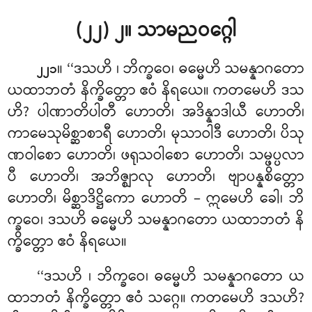
(၂၂) ၂။ သာမညဝဂ္ဂေါ
။ ‘‘ဒသဟိ
၊ ဘိက္ခဝေ၊ ဓမ္မေဟိ သမန္နာဂတော
၂၂၁
ယထာဘတံ နိက္ခိတ္တော ဧဝံ နိရယေ။ ကတမေဟိ ဒသ
ဟိ? ပါဏာတိပါတီ ဟောတိ၊ အဒိန္နာဒါယီ ဟောတိ၊
ကာမေသုမိစ္ဆာစာရီ ဟောတိ၊ မုသာဝါဒီ ဟောတိ၊ ပိသု
ဏဝါစော ဟောတိ၊ ဖရုသဝါစော ဟောတိ၊ သမ္ဖပ္ပလာ
ပီ ဟောတိ၊ အဘိဇ္ဈာလု ဟောတိ၊ ဗျာပန္နစိတ္တော
ဟောတိ၊ မိစ္ဆာဒိဋ္ဌိကော ဟောတိ – ဣမေဟိ ခေါ၊ ဘိ
က္ခဝေ၊ ဒသဟိ ဓမ္မေဟိ သမန္နာဂတော
ယထာဘတံ နိ
က္ခိတ္တော ဧဝံ နိရယေ။
‘‘ဒသဟိ
၊ ဘိက္ခဝေ၊ ဓမ္မေဟိ သမန္နာဂတော ယ
ထာဘတံ နိက္ခိတ္တော ဧဝံ သဂ္ဂေ။ ကတမေဟိ ဒသဟိ?