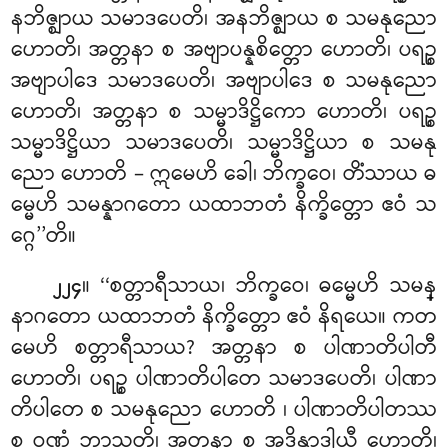
နဘိဇ္ဈာယ သမာဒပေတိ၊ အနဘိဇ္ဈာယ စ သမနုညော
ဟောတိ၊ အတ္တနာ စ အဗျာပန္နစိတ္တော ဟောတိ၊ ပရဉ္စ
အဗျာပါဒေ သမာဒပေတိ၊ အဗျာပါဒေ စ သမနုညော
ဟောတိ၊ အတ္တနာ စ သမ္မာဒိဋ္ဌိကော ဟောတိ၊ ပရဉ္စ
သမ္မာဒိဋ္ဌိယာ သမာဒပေတိ၊ သမ္မာဒိဋ္ဌိယာ စ သမနု
ညော ဟောတိ – ဣမေဟိ ခေါ၊ ဘိက္ခဝေ၊ တိံသာယ ဓ
မ္မေဟိ သမန္နာဂတော ယထာဘတံ နိက္ခိတ္တော ဧဝံ သ
ဂ္ဂေ’’တိ။
။ ‘‘စတ္တာရီသာယ၊ ဘိက္ခဝေ၊ ဓမ္မေဟိ သမန္
၂၂၄
နာဂတော ယထာဘတံ နိက္ခိတ္တော ဧဝံ နိရယေ။ ကတ
မေဟိ စတ္တာရီသာယ? အတ္တနာ စ ပါဏာတိပါတီ
ဟောတိ၊ ပရဉ္စ ပါဏာတိပါတေ သမာဒပေတိ၊ ပါဏာ
တိပါတေ စ သမနုညော ဟောတိ
၊ ပါဏာတိပါတဿ
စ ဝဏ္ဏံ ဘာသတိ၊ အတ္တနာ စ အဒိန္နာဒါယီ ဟောတိ၊