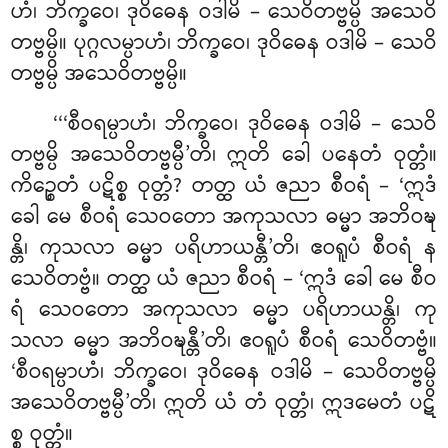
ဟံ၊ ဘိက္ခဝေ၊ ဒုဝိဓေန ဝဒါမိ – သေဝိတဗ္ဗမ္ပိ အသေဝိ
တဗ္ဗမ္ပိ။ ပုဂ္ဂလမ္ပာဟံ၊ ဘိက္ခဝေ၊ ဒုဝိဓေန ဝဒါမိ – သေဝိ
တဗ္ဗမ္ပိ အသေဝိတဗ္ဗမ္ပိ။
‘‘‘စီဝရမ္ပာဟံ၊ ဘိက္ခဝေ၊ ဒုဝိဓေန ဝဒါမိ – သေဝိ
တဗ္ဗမ္ပိ အသေဝိတဗ္ဗမ္ပီ’တိ၊ ဣတိ ခေါ
ပနေတံ ဝုတ္တံ။
ကိဉ္စေတံ ပဋိစ္စ ဝုတ္တံ? တတ္ထ ယံ ဇညာ စီဝရံ – ‘ဣဒံ
ခေါ မေ စီဝရံ သေဝတော အကုသလာ ဓမ္မာ အဘိဝဍ္ဎ
န္တိ၊ ကုသလာ ဓမ္မာ ပရိဟာယန္တီ’တိ၊ ဧဝရူပံ စီဝရံ န
သေဝိတဗ္ဗံ။ တတ္ထ ယံ ဇညာ စီဝရံ – ‘ဣဒံ ခေါ မေ
စီဝ
ရံ သေဝတော အကုသလာ ဓမ္မာ ပရိဟာယန္တိ၊ ကု
သလာ ဓမ္မာ အဘိဝဍ္ဎန္တီ’တိ၊ ဧဝရူပံ စီဝရံ သေဝိတဗ္ဗံ။
‘စီဝရမ္ပာဟံ၊ ဘိက္ခဝေ၊ ဒုဝိဓေန ဝဒါမိ – သေဝိတဗ္ဗမ္ပိ
အသေဝိတဗ္ဗမ္ပီ’တိ၊ ဣတိ ယံ
တံ ဝုတ္တံ၊ ဣဒမေတံ ပဋိ
စ္စ ဝုတ္တံ။