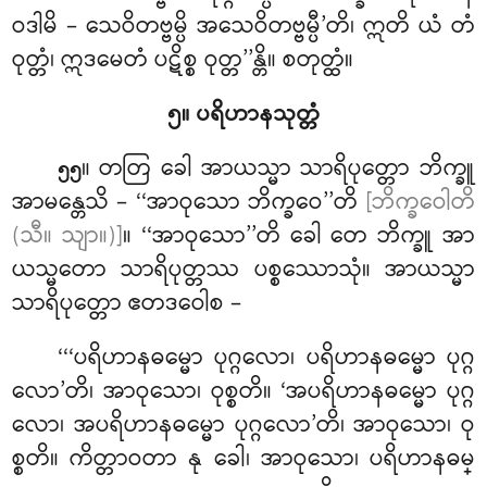
ဝဒါမိ – သေဝိတဗ္ဗမ္ပိ အသေဝိတဗ္ဗမ္ပီ’တိ၊ ဣတိ ယံ တံ
ဝုတ္တံ၊ ဣဒမေတံ ပဋိစ္စ ဝုတ္တ’’န္တိ။ စတုတ္ထံ။
၅။ ပရိဟာနသုတ္တံ
။ တတြ ခေါ အာယသ္မာ သာရိပုတ္တော ဘိက္ခူ
၅၅
အာမန္တေသိ – ‘‘အာဝုသော ဘိက္ခဝေ’’တိ
[ဘိက္ခဝေါတိ
(သီ။ သျာ။)]
။ ‘‘အာဝုသော’’တိ ခေါ တေ ဘိက္ခူ အာ
ယသ္မတော သာရိပုတ္တဿ ပစ္စဿောသုံ။ အာယသ္မာ
သာရိပုတ္တော ဧတဒဝေါစ –
‘‘‘ပရိဟာနဓမ္မော ပုဂ္ဂလော၊ ပရိဟာနဓမ္မော ပုဂ္ဂ
လော’တိ၊ အာဝုသော၊ ဝုစ္စတိ။ ‘အပရိဟာနဓမ္မော ပုဂ္ဂ
လော၊ အပရိဟာနဓမ္မော ပုဂ္ဂလော’တိ၊ အာဝုသော၊ ဝု
စ္စတိ။ ကိတ္တာဝတာ နု ခေါ၊ အာဝုသော၊ ပရိဟာနဓမ္