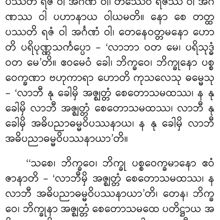
ပဿတိ ရဇံ ဝါ အင်္ဂဏံ ဝါ၊ တဿေဝ ရဇဿ ဝါ အင်္ဂ
ဏဿ ဝါ ပဟာနာယ ဝါယမတိ။ နော စေ တတ္ထ
ပဿတိ ရဇံ ဝါ အင်္ဂဏံ ဝါ၊ တေနေဝတ္တမနော ဟော
တိ
ပရိပုဏ္ဏသင်္ကပ္ပော – ‘လာဘာ ဝတ မေ၊ ပရိသုဒ္ဓံ
ဝတ မေ’တိ။ ဧဝမေဝံ ခေါ၊ ဘိက္ခဝေ၊ ဘိက္ခုနော ပစ္စ
ဝေက္ခဏာ ဗဟုကာရာ ဟောတိ
ကုသလေသု ဓမ္မေသု
– ‘လာဘီ နု ခေါမှိ အဇ္ဈတ္တံ စေတောသမထဿ၊ န နု
ခေါမှိ လာဘီ အဇ္ဈတ္တံ စေတောသမထဿ၊ လာဘီ နု
ခေါမှိ အဓိပညာဓမ္မဝိပဿနာယ၊ န နု ခေါမှိ လာဘီ
အဓိပညာဓမ္မဝိပဿနာယာ’တိ။
‘‘သစေ၊ ဘိက္ခဝေ၊ ဘိက္ခု ပစ္စဝေက္ခမာနော ဧဝံ
ဇာနာတိ – ‘လာဘီမှိ အဇ္ဈတ္တံ စေတောသမထဿ၊ န
လာဘီ အဓိပညာဓမ္မဝိပဿနာယာ’တိ၊ တေန၊ ဘိက္ခ
ဝေ၊ ဘိက္ခုနာ အဇ္ဈတ္တံ စေတောသမထေ ပတိဋ္ဌာယ အ