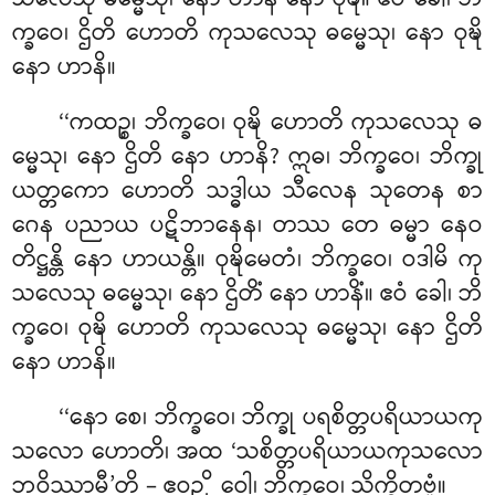
သလေသု ဓမ္မေသု၊ နော ဟာနိံ နော ဝုဍ္ဎိံ။ ဧဝံ ခေါ၊ ဘိ
က္ခဝေ၊ ဌိတိ ဟောတိ ကုသလေသု ဓမ္မေသု၊ နော ဝုဍ္ဎိ
နော ဟာနိ။
‘‘ကထဉ္စ၊ ဘိက္ခဝေ၊ ဝုဍ္ဎိ ဟောတိ ကုသလေသု ဓ
မ္မေသု၊ နော ဌိတိ နော ဟာနိ? ဣဓ၊ ဘိက္ခဝေ၊ ဘိက္ခု
ယတ္တကော ဟောတိ သဒ္ဓါယ သီလေန သုတေန စာ
ဂေန ပညာယ ပဋိဘာနေန၊ တဿ တေ ဓမ္မာ နေဝ
တိဋ္ဌန္တိ နော ဟာယန္တိ။ ဝုဍ္ဎိမေတံ၊ ဘိက္ခဝေ၊ ဝဒါမိ ကု
သလေသု ဓမ္မေသု၊ နော ဌိတိံ နော ဟာနိံ။ ဧဝံ ခေါ၊ ဘိ
က္ခဝေ၊ ဝုဍ္ဎိ ဟောတိ ကုသလေသု ဓမ္မေသု၊ နော ဌိတိ
နော ဟာနိ။
‘‘နော
စေ၊ ဘိက္ခဝေ၊ ဘိက္ခု ပရစိတ္တပရိယာယကု
သလော ဟောတိ၊ အထ ‘သစိတ္တပရိယာယကုသလော
ဘဝိဿာမီ’တိ – ဧဝဉှိ ဝေါ၊ ဘိက္ခဝေ၊ သိက္ခိတဗ္ဗံ။