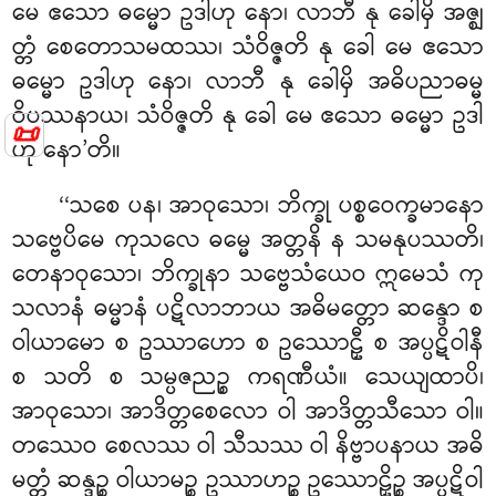
မေ ဧသော ဓမ္မော ဥဒါဟု နော၊ လာဘီ နု ခေါမှိ အဇ္ဈ
တ္တံ စေတောသမထဿ၊ သံဝိဇ္ဇတိ နု ခေါ မေ ဧသော
ဓမ္မော ဥဒါဟု နော၊ လာဘီ နု ခေါမှိ အဓိပညာဓမ္မ
ဝိပဿနာယ၊ သံဝိဇ္ဇတိ နု ခေါ မေ ဧသော ဓမ္မော ဥဒါ
📜
ဟု နော’တိ။
‘‘သစေ ပန၊ အာဝုသော၊ ဘိက္ခု ပစ္စဝေက္ခမာနော
သဗ္ဗေပိမေ ကုသလေ ဓမ္မေ အတ္တနိ န သမနုပဿတိ၊
တေနာဝုသော၊ ဘိက္ခုနာ သဗ္ဗေသံယေဝ ဣမေသံ ကု
သလာနံ ဓမ္မာနံ ပဋိလာဘာယ အဓိမတ္တော ဆန္ဒော စ
ဝါယာမော စ ဥဿာဟော စ ဥဿောဠှီ စ အပ္ပဋိဝါနီ
စ သတိ စ သမ္ပဇညဉ္စ ကရဏီယံ။ သေယျထာပိ၊
အာဝုသော၊ အာဒိတ္တစေလော ဝါ အာဒိတ္တသီသော ဝါ။
တဿေဝ စေလဿ ဝါ သီသဿ ဝါ နိဗ္ဗာပနာယ အဓိ
မတ္တံ ဆန္ဒဉ္စ ဝါယာမဉ္စ ဥဿာဟဉ္စ ဥဿောဠှိဉ္စ အပ္ပဋိဝါ