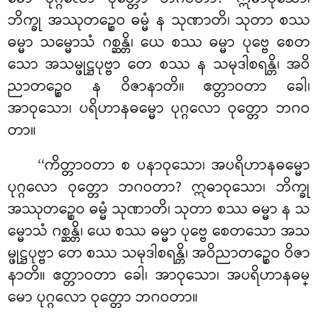
ဘိက္ခု အဿုတဉ္စေဝ ဓမ္မံ န သုဏာတိ၊ သုတာ စဿ
ဓမ္မာ သမ္မောသံ ဂစ္ဆန္တိ၊ ယေ စဿ ဓမ္မာ ပုဗ္ဗေ စေတ
သော အသမ္ဖုဋ္ဌပုဗ္ဗာ တေ စဿ န သမုဒါစရန္တိ၊ အဝိ
ညာတဉ္စေဝ န ဝိဇာနာတိ။ ဧတ္တာဝတာ ခေါ၊
အာဝုသော၊ ပရိဟာနဓမ္မော ပုဂ္ဂလော ဝုတ္တော ဘဂဝ
တာ။
‘‘ကိတ္တာဝတာ စ ပနာဝုသော၊ အပရိဟာနဓမ္မော
ပုဂ္ဂလော ဝုတ္တော ဘဂဝတာ? ဣဓာဝုသော၊ ဘိက္ခု
အဿုတဉ္စေဝ ဓမ္မံ သုဏာတိ၊ သုတာ စဿ ဓမ္မာ
န သ
မ္မောသံ ဂစ္ဆန္တိ၊ ယေ စဿ ဓမ္မာ ပုဗ္ဗေ စေတသော အသ
မ္ဖုဋ္ဌပုဗ္ဗာ တေ စဿ သမုဒါစရန္တိ၊ အဝိညာတဉ္စေဝ ဝိဇာ
နာတိ။ ဧတ္တာဝတာ ခေါ၊ အာဝုသော၊ အပရိဟာနဓမ္
မော ပုဂ္ဂလော ဝုတ္တော ဘဂဝတာ။