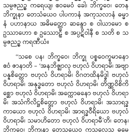
သမ္ပဇညဉ္စ ကရေယျ၊ ဧဝမေဝံ ခေါ၊ ဘိက္ခဝေ၊ တေန
ဘိက္ခုနာ တေသံယေဝ
ပါပကာနံ အကုသလာနံ ဓမ္မာ
နံ ပဟာနာယ အဓိမတ္တော ဆန္ဒော စ ဝါယာမော စ
ဥဿာဟော စ ဥဿောဠှီ စ အပ္ပဋိဝါနီ စ သတိ စ သ
မ္ပဇညဉ္စ ကရဏီယံ။
‘‘သစေ
ပန၊ ဘိက္ခဝေ၊ ဘိက္ခု ပစ္စဝေက္ခမာနော
ဧဝံ ဇာနာတိ – ‘အနဘိဇ္ဈာလု ဗဟုလံ ဝိဟရာမိ၊ အဗျာ
ပန္နစိတ္တော ဗဟုလံ ဝိဟရာမိ၊ ဝိဂတထိနမိဒ္ဓါ ဗဟုလံ
ဝိဟရာမိ၊ အနုဒ္ဓတော ဗဟုလံ ဝိဟရာမိ၊ တိဏ္ဏဝိစိကိ
စ္ဆော ဗဟုလံ ဝိဟရာမိ၊ အက္ကောဓနော ဗဟုလံ ဝိဟရာ
မိ၊ အသံကိလိဋ္ဌစိတ္တော ဗဟုလံ ဝိဟရာမိ၊ အသာရဒ္ဓ
ကာယော ဗဟုလံ ဝိဟရာမိ၊ အာရဒ္ဓဝီရိယော ဗဟုလံ
ဝိဟရာမိ၊ သမာဟိတော ဗဟုလံ ဝိဟရာမီ’တိ၊ တေန၊
ဘိက္ခဝေ၊ ဘိက္ခုနာ တေသုယေဝ ကုသလေသု ဓမ္မေ