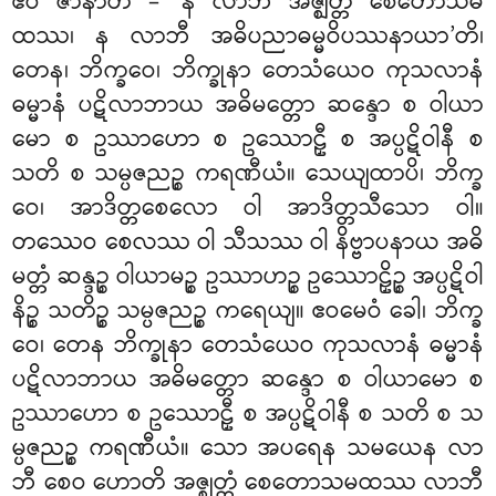
ဧဝံ ဇာနာတိ – ‘န လာဘီ အဇ္ဈတ္တံ စေတောသမ
ထဿ၊ န လာဘီ အဓိပညာဓမ္မဝိပဿနာယာ’တိ၊
တေန၊ ဘိက္ခဝေ၊ ဘိက္ခုနာ တေသံယေဝ ကုသလာနံ
ဓမ္မာနံ ပဋိလာဘာယ အဓိမတ္တော ဆန္ဒော စ ဝါယာ
မော စ ဥဿာဟော စ ဥဿောဠှီ စ အပ္ပဋိဝါနီ စ
သတိ စ သမ္ပဇညဉ္စ ကရဏီယံ။ သေယျထာပိ၊ ဘိက္ခ
ဝေ၊ အာဒိတ္တစေလော ဝါ အာဒိတ္တသီသော ဝါ။
တဿေဝ စေလဿ ဝါ သီသဿ ဝါ နိဗ္ဗာပနာယ အဓိ
မတ္တံ ဆန္ဒဉ္စ ဝါယာမဉ္စ ဥဿာဟဉ္စ ဥဿောဠှိဉ္စ အပ္ပဋိဝါ
နိဉ္စ သတိဉ္စ သမ္ပဇညဉ္စ ကရေယျ။ ဧဝမေဝံ ခေါ၊ ဘိက္ခ
ဝေ၊ တေန
ဘိက္ခုနာ တေသံယေဝ ကုသလာနံ ဓမ္မာနံ
ပဋိလာဘာယ အဓိမတ္တော ဆန္ဒော စ ဝါယာမော
စ
ဥဿာဟော စ ဥဿောဠှီ စ အပ္ပဋိဝါနီ စ သတိ စ သ
မ္ပဇညဉ္စ ကရဏီယံ။ သော အပရေန သမယေန လာ
ဘီ စေဝ ဟောတိ အဇ္ဈတ္တံ စေတောသမထဿ လာဘီ