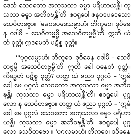
ဒေသံ သေဝတော အကုသလာ ဓမ္မာ ပရိဟာယန္တိ၊ ကု
သလာ ဓမ္မာ အဘိဝဍ္ဎန္တီ’တိ၊ ဧဝရူပေါ ဇနပဒပဒေသော
သေဝိတဗ္ဗော။ ‘ဇနပဒပဒေသမ္ပာဟံ၊ ဘိက္ခဝေ၊ ဒုဝိဓေ
န ဝဒါမိ – သေဝိတဗ္ဗမ္ပိ အသေဝိတဗ္ဗမ္ပီ’တိ၊ ဣတိ ယံ
တံ ဝုတ္တံ၊ ဣဒမေတံ ပဋိစ္စ ဝုတ္တံ။
‘‘‘ပုဂ္ဂလမ္ပာဟံ၊ ဘိက္ခဝေ၊ ဒုဝိဓေန ဝဒါမိ – သေဝိ
တဗ္ဗမ္ပိ အသေဝိတဗ္ဗမ္ပီ’တိ၊ ဣတိ ခေါ ပနေတံ ဝုတ္တံ။
ကိဉ္စေတံ ပဋိစ္စ ဝုတ္တံ? တတ္ထ ယံ ဇညာ ပုဂ္ဂလံ – ‘ဣမံ
ခေါ မေ ပုဂ္ဂလံ သေဝတော အကုသလာ ဓမ္မာ အဘိဝ
ဍ္ဎန္တိ၊ ကုသလာ ဓမ္မာ ပရိဟာယန္တီ’တိ၊ ဧဝရူပေါ ပုဂ္ဂ
လော န သေဝိတဗ္ဗော။ တတ္ထ ယံ ဇညာ ပုဂ္ဂလံ – ‘ဣမံ
ခေါ မေ ပုဂ္ဂလံ သေဝတော အကုသလာ ဓမ္မာ ပရိဟာ
ယန္တိ၊ ကုသလာ ဓမ္မာ အဘိဝဍ္ဎန္တီ’တိ၊ ဧဝရူပေါ ပုဂ္ဂ
လော သေဝိတဗ္ဗော
။ ‘ပုဂ္ဂလမ္ပာဟံ၊ ဘိက္ခဝေ၊ ဒုဝိဓေန