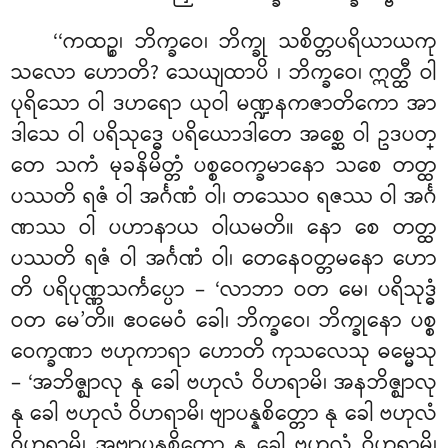
‘‘ကထဉ္စ၊ ဘိက္ခဝေ၊ ဘိက္ခု သစိတ္တပရိယာယကု
သလော ဟောတိ? သေယျထာပိ
၊ ဘိက္ခဝေ၊ ဣတ္ထီ ဝါ
ပုရိသော ဝါ ဒဟရော ယုဝါ မဏ္ဍနကဇာတိကော အာ
ဒါသေ ဝါ
ပရိသုဒ္ဓေ ပရိယောဒါတေ အစ္ဆေ ဝါ ဥဒပတ္
တေ သကံ မုခနိမိတ္တံ ပစ္စဝေက္ခမာနော သစေ တတ္ထ
ပဿတိ ရဇံ ဝါ အင်္ဂဏံ ဝါ၊ တဿေဝ ရဇဿ ဝါ အင်္ဂ
ဏဿ ဝါ ပဟာနာယ ဝါယမတိ။ နော စေ တတ္ထ
ပဿတိ ရဇံ ဝါ အင်္ဂဏံ ဝါ၊ တေနေဝတ္တမနော ဟော
တိ ပရိပုဏ္ဏသင်္ကပ္ပော – ‘လာဘာ ဝတ မေ၊ ပရိသုဒ္ဓံ
ဝတ မေ’တိ။ ဧဝမေဝံ ခေါ၊ ဘိက္ခဝေ၊ ဘိက္ခုနော ပစ္စ
ဝေက္ခဏာ ဗဟုကာရာ ဟောတိ ကုသလေသု ဓမ္မေသု
– ‘အဘိဇ္ဈာလု နု ခေါ ဗဟုလံ ဝိဟရာမိ၊ အနဘိဇ္ဈာလု
နု ခေါ ဗဟုလံ ဝိဟရာမိ၊ ဗျာပန္နစိတ္တော နု
ခေါ ဗဟုလံ
ဝိဟရာမိ၊ အဗျာပန္နစိတ္တော နု ခေါ ဗဟုလံ ဝိဟရာမိ၊