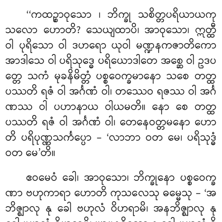
‘‘ကထဉ္စာဝုသော
၊ ဘိက္ခု သစိတ္တပရိယာယကု
သလော ဟောတိ? သေယျထာပိ၊ အာဝုသော၊ ဣတ္ထီ
ဝါ ပုရိသော ဝါ ဒဟရော ယုဝါ မဏ္ဍနကဇာတိကော
အာဒါသေ ဝါ ပရိသုဒ္ဓေ ပရိယောဒါတေ အစ္ဆေ ဝါ ဥဒပ
တ္တေ သကံ မုခနိမိတ္တံ ပစ္စဝေက္ခမာနော သစေ တတ္ထ
ပဿတိ ရဇံ ဝါ အင်္ဂဏံ ဝါ၊ တဿေဝ ရဇဿ ဝါ အင်္ဂ
ဏဿ ဝါ ပဟာနာယ ဝါယမတိ။ နော စေ တတ္ထ
ပဿတိ ရဇံ
ဝါ အင်္ဂဏံ ဝါ၊ တေနေဝတ္တမနော ဟော
တိ ပရိပုဏ္ဏသင်္ကပ္ပော – ‘လာဘာ ဝတ မေ၊ ပရိသုဒ္ဓံ
ဝတ မေ’တိ။
ဧဝမေဝံ ခေါ၊ အာဝုသော၊ ဘိက္ခုနော ပစ္စဝေက္ခ
ဏာ ဗဟုကာရာ ဟောတိ ကုသလေသု ဓမ္မေသု – ‘အ
ဘိဇ္ဈာလု နု ခေါ ဗဟုလံ
ဝိဟရာမိ၊ အနဘိဇ္ဈာလု နု