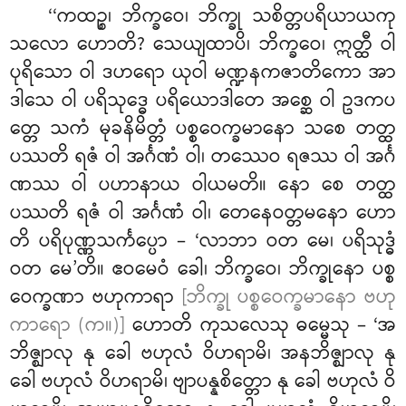
‘‘ကထဉ္စ၊ ဘိက္ခဝေ၊ ဘိက္ခု သစိတ္တပရိယာယကု
သလော ဟောတိ? သေယျထာပိ၊ ဘိက္ခဝေ၊ ဣတ္ထီ ဝါ
ပုရိသော ဝါ ဒဟရော ယုဝါ မဏ္ဍနကဇာတိကော အာ
ဒါသေ ဝါ ပရိသုဒ္ဓေ ပရိယောဒါတေ အစ္ဆေ ဝါ ဥဒကပ
တ္တေ သကံ မုခနိမိတ္တံ ပစ္စဝေက္ခမာနော သစေ တတ္ထ
ပဿတိ ရဇံ ဝါ အင်္ဂဏံ ဝါ၊ တဿေဝ ရဇဿ ဝါ အင်္ဂ
ဏဿ ဝါ ပဟာနာယ ဝါယမတိ။ နော စေ တတ္ထ
ပဿတိ ရဇံ ဝါ အင်္ဂဏံ ဝါ၊ တေနေဝတ္တမနော ဟော
တိ ပရိပုဏ္ဏသင်္ကပ္ပော – ‘လာဘာ ဝတ မေ၊ ပရိသုဒ္ဓံ
ဝတ မေ’တိ။ ဧဝမေဝံ ခေါ၊ ဘိက္ခဝေ၊ ဘိက္ခုနော ပစ္စ
ဝေက္ခဏာ ဗဟုကာရာ
[ဘိက္ခု ပစ္စဝေက္ခမာနော ဗဟု
ကာရော (က။)]
ဟောတိ ကုသလေသု ဓမ္မေသု – ‘အ
ဘိဇ္ဈာလု နု
ခေါ ဗဟုလံ ဝိဟရာမိ၊ အနဘိဇ္ဈာလု နု
ခေါ ဗဟုလံ ဝိဟရာမိ၊ ဗျာပန္နစိတ္တော နု ခေါ ဗဟုလံ ဝိ