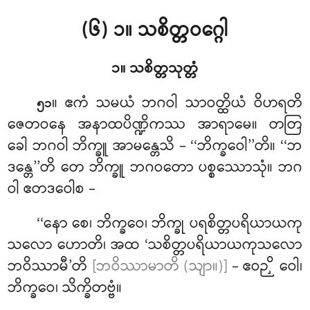
(၆) ၁။ သစိတ္တဝဂ္ဂေါ
၁။ သစိတ္တသုတ္တံ
။ ဧကံ
သမယံ ဘဂဝါ သာဝတ္ထိယံ ဝိဟရတိ
၅၁
ဇေတဝနေ အနာထပိဏ္ဍိကဿ အာရာမေ။ တတြ
ခေါ ဘဂဝါ ဘိက္ခူ အာမန္တေသိ – ‘‘ဘိက္ခဝေါ’’တိ။ ‘‘ဘ
ဒန္တေ’’တိ တေ ဘိက္ခူ ဘဂဝတော ပစ္စဿောသုံ။ ဘဂ
ဝါ ဧတဒဝေါစ –
‘‘နော စေ၊ ဘိက္ခဝေ၊ ဘိက္ခု ပရစိတ္တပရိယာယကု
သလော ဟောတိ၊ အထ ‘သစိတ္တပရိယာယကုသလော
ဘဝိဿာမီ’တိ
[ဘဝိဿာမာတိ (သျာ။)]
– ဧဝဉှိ ဝေါ၊
ဘိက္ခဝေ၊ သိက္ခိတဗ္ဗံ။