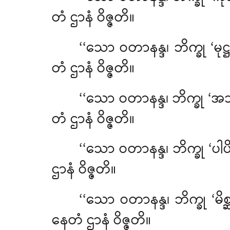
တံ ဌာနံ ဝိဇ္ဇတိ။
‘‘သော ဝတာနန္ဒ၊ ဘိက္ခု ‘မုဋ
တံ ဌာနံ ဝိဇ္ဇတိ။
‘‘သော
ဝတာနန္ဒ၊ ဘိက္ခု ‘အသန
တံ ဌာနံ ဝိဇ္ဇတိ။
‘‘သော ဝတာနန္ဒ၊ ဘိက္ခု ‘ပါပိ
ဌာနံ ဝိဇ္ဇတိ။
‘‘သော
ဝတာနန္ဒ၊ ဘိက္ခု ‘မိစ
နေတံ ဌာနံ ဝိဇ္ဇတိ။