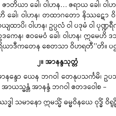
ဇာတိယာ ခေါ၊ ဝါဟန… ဇရာယ ခေါ၊ ဝါဟ
ခေါ၊ ဝါဟန၊ တထာဂတော နိဿဋော ဝိသံယုတ္
၊ ဝါဟန၊ ဥပ္ပလံ ဝါ ပဒုမံ ဝါ ပုဏ္ဍရီ
လိတ္တံ ဥဒကေန၊ ဧဝမေဝံ ခေါ၊ ဝါဟန၊ ဣမေ
ာ ဝိမရိယာဒီကတေန စေတသာ ဝိဟရတီ’’တိ။ ပဌ
၂။ အာနန္ဒသုတ္တံ
နန္ဒော ယေန ဘဂဝါ တေနုပသင်္ကမိ၊ ဥပသင
 ခေါ အာယသ္မန္တံ အာနန္ဒံ ဘဂဝါ ဧတဒဝေါစ –
ဒ္ဓါ သမာနော ဣမသ္မိံ ဓမ္မဝိနယေ ဝုဒ္ဓိံ ဝိရူ