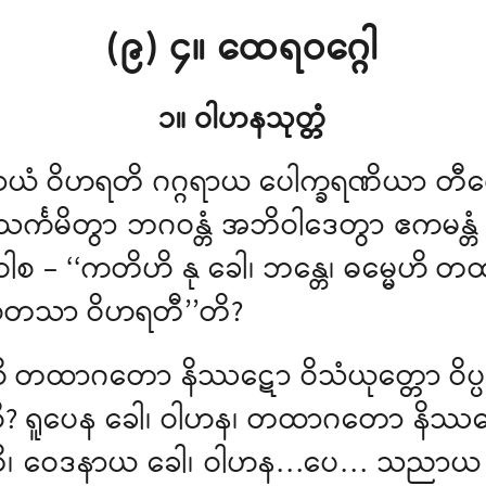
(၉) ၄။ ထေရဝဂ္ဂေါ
၁။ ဝါဟနသုတ္တံ
ပာယံ ဝိဟရတိ ဂဂ္ဂရာယ ပေါက္ခရဏိယာ တ
္ကမိတွာ ဘဂဝန္တံ အဘိဝါဒေတွာ ဧကမန္တံ နိသ
ါစ – ‘‘ကတိဟိ နု ခေါ၊ ဘန္တေ၊ ဓမ္မေဟိ
 စေတသာ
ဝိဟရတီ’’တိ?
ေဟိ တထာဂတော နိဿဋော ဝိသံယုတ္တော ဝိပ
ပေန ခေါ၊ ဝါဟန၊ တထာဂတော နိဿဋော ဝိသ
ိ၊ ဝေဒနာယ ခေါ၊ ဝါဟန…ပေ… သညာယ ခေါ၊