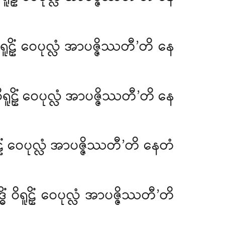
ရူဠှိံ ဝေပုလ္လံ အာပဇ္ဇိဿတီ’တိ နေ
ိရူဠှိံ ဝေပုလ္လံ အာပဇ္ဇိဿတီ’တိ နေ
ူဠှိံ ဝေပုလ္လံ အာပဇ္ဇိဿတီ’တိ နေတံ
ိံ ဝိရူဠှိံ ဝေပုလ္လံ အာပဇ္ဇိဿတီ’တိ