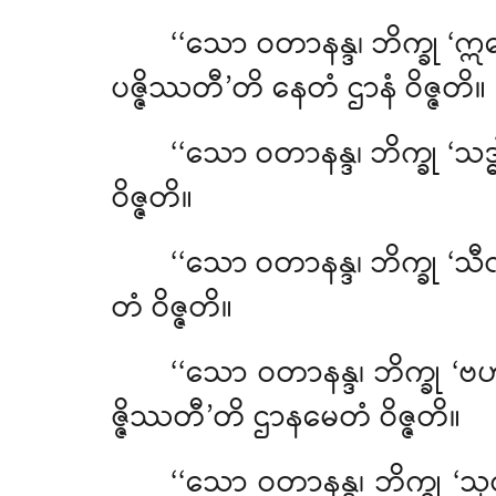
‘‘သော ဝတာနန္ဒ၊ ဘိက္ခု ‘ဣမေ
ပဇ္ဇိဿတီ’တိ နေတံ ဌာနံ ဝိဇ္ဇတိ။
‘‘သော ဝတာနန္ဒ၊ ဘိက္ခု ‘သဒ္ဓ
ဝိဇ္ဇတိ။
‘‘သော ဝတာနန္ဒ၊ ဘိက္ခု ‘သီလ
တံ ဝိဇ္ဇတိ။
‘‘သော ဝတာနန္ဒ၊ ဘိက္ခု ‘ဗဟ
ဇ္ဇိဿတီ’တိ ဌာနမေတံ ဝိဇ္ဇတိ။
‘‘သော ဝတာနန္ဒ၊ ဘိက္ခု ‘သုဝ