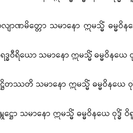
‘ကလျာဏမိတ္တော သမာနော ဣမသ္မိံ ဓမ္မဝ
္ဓဝီရိယော သမာနော ဣမသ္မိံ ဓမ္မဝိနယေ ဝုဒ္ဓိ
္ဌိတဿတိ သမာနော ဣမသ္မိံ ဓမ္မဝိနယေ ဝုဒ္ဓိံ
တုဋ္ဌော သမာနော ဣမသ္မိံ ဓမ္မဝိနယေ ဝုဒ္ဓိံ ဝိ