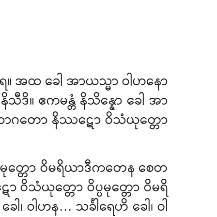
ီရေ။ အထ ခေါ အာယသ္မာ ဝါဟနော
ီဒိ။ ဧကမန္တံ နိသိန္နော ခေါ အာ
 တထာဂတော နိဿဋော ဝိသံယုတ္တော
္ပမုတ္တော ဝိမရိယာဒီကတေန စေတ
ံယုတ္တော ဝိပ္ပမုတ္တော ဝိမရိ
 ဝါဟန… သင်္ခါရေဟိ ခေါ၊ ဝါ